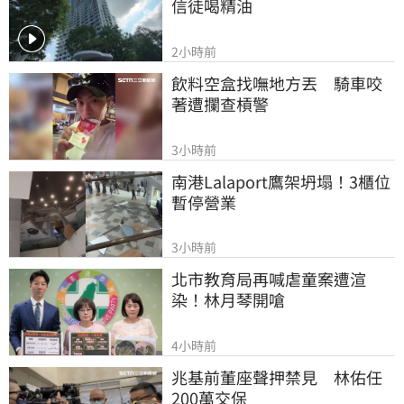
信徒喝精油
2小時前
飲料空盒找嘸地方丟　騎車咬
著遭攔查槓警
3小時前
南港Lalaport鷹架坍塌！3櫃位
暫停營業
3小時前
北市教育局再喊虐童案遭渲
染！林月琴開嗆
4小時前
兆基前董座聲押禁見　林佑任
200萬交保