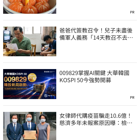
PR
爸爸代簽教召令！兒子未盡後
備軍人義務「14天教召不去」
換3個月刑期
009829掌握AI關鍵 大華韓國
KOSPI 50今強勢開募
PR
女律師代購疫苗騙走10.6億！
慈濟多年未報案原因曝：檢警
上門才知被騙