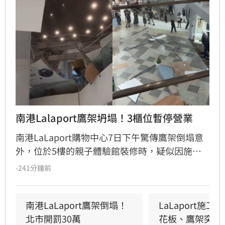
南港Lalaport鷹架坍塌！3櫃位暫停營業
南港LaLaport購物中心7日下午驚傳鷹架倒塌意
外，位於5樓的親子體驗館裝修時，疑似因施工
未固定妥當，導致鷹架與天花板崩落，現場粉塵
-241分鐘前
瀰漫引發顧客驚慌。一名65歲婦人不幸遭砸傷，
頭部紅腫送醫後意識清楚。受此影響，業者宣布
3樓部分櫃位暫停營業，其餘區域則維持正常運
南港LaLaport鷹架倒塌！
LaLaport施
作，目前相關單位正積極介入調查，以確保商場
北市開罰30萬
花板、鷹架突掉