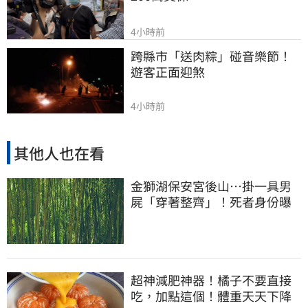
4小時前
跨縣市「送肉粽」碰音樂節！
遊客正面迎煞
4小時前
其他人也在看
金獅湖保安宮後山…掛一具男
屍「穿著整齊」！死者身份曝
超神減肥神器！橘子不要直接
吃，加點這個！體重天天下降