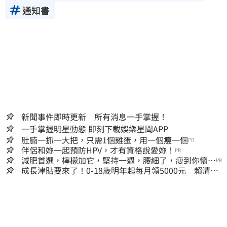
通知書
新聞事件即時更新 所有消息一手掌握！
一手掌握明星動態 即刻下載娛樂星聞APP
肚腩一抓一大把，只需1個雞蛋，用一個瘦一個
PR
伴侶和妳一起預防HPV，才有資格說愛妳！
PR
減肥首選，檸檬加它，堅持一週，腰細了，瘦到你懷疑
PR
人生
成長津貼要來了！0-18歲明年起每月領5000元 賴清
德：此時不生更待何時