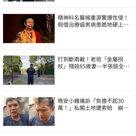
精神科名醫楊重源驚爆性侵！
假借治療逼男病患跪地硬上…
遭判刑4年8月
打到斷兩截！老翁「金屬拐
杖」殘殺85歲妻…半張臉全
爛 行兇原因惹鼻酸
晚安小雞痛訴「負擔不起30
萬！」私闖土地遭索賠 崩
潰：不接受漫天要價