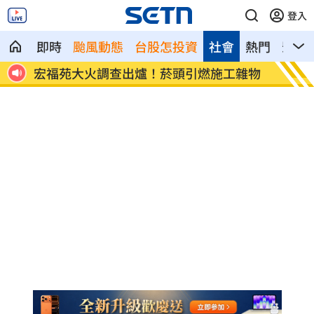
登入
即時
颱風動態
台股怎投資
社會
熱門
影音
8元！
宏福苑大火調查出爐！菸頭引燃施工雜物
定投1
位！