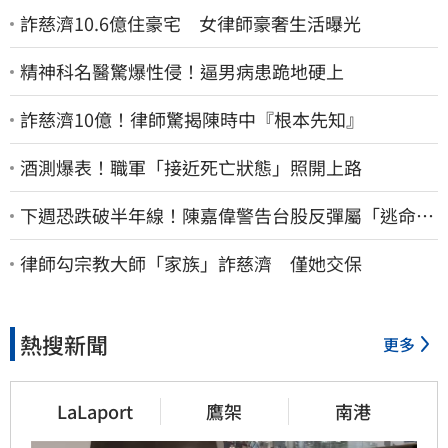
詐慈濟10.6億住豪宅 女律師豪奢生活曝光
精神科名醫驚爆性侵！逼男病患跪地硬上
詐慈濟10億！律師驚揭陳時中『根本先知』
酒測爆表！職軍「接近死亡狀態」照開上路
下週恐跌破半年線！陳嘉偉警告台股反彈屬「逃命
波」：空頭大屠殺剛開始
律師勾宗教大師「家族」詐慈濟 僅她交保
熱搜新聞
更多
LaLaport
鷹架
南港