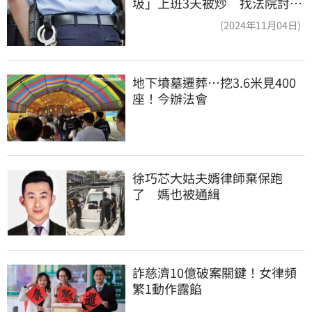
圾」上班3天被炒 找法院討公
道結果出爐
(2024年11月04日)
地下墳墓遷葬…挖3.6米見400
座！今辦法會
徐巧芯大姑夫婿律師棄保跑
了　媽也被通緝
詐慈濟10億破案關鍵！女律頻
繁1動作露餡