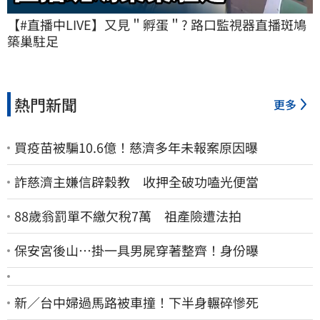
【#直播中LIVE】又見＂孵蛋＂? 路口監視器直播斑鳩
築巢駐足
熱門新聞
更多
買疫苗被騙10.6億！慈濟多年未報案原因曝
詐慈濟主嫌信辟穀教 收押全破功嗑光便當
88歲翁罰單不繳欠稅7萬 祖產險遭法拍
保安宮後山…掛一具男屍穿著整齊！身份曝
新／台中婦過馬路被車撞！下半身輾碎慘死