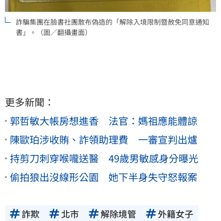
詐騙集團在臉書社團散布偽造的「解除入境限制暨赦免同意通知
書」。（圖／翻攝畫面）
更多新聞：
郭哲敏大帳房想進香 法官：媽祖應能體諒
陳歐珀涉收賄、詐領助理費 一審宣判出爐
持剪刀刺穿喉嚨送醫 49歲男敏感身分曝光
偷拍狼出沒線形公園 她下半身失守怒報案
詐欺
北市
解除境管
外籍女子