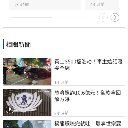
消費安全。
2小時前
4小時前
相關新聞
賓士S500擋浩劫！車主這話暖
哭全網
1小時前
慈濟遭詐10.6億元！全款拿回
解方曝
2小時前
稱龍蝦咬完就吐　爆李世宗要