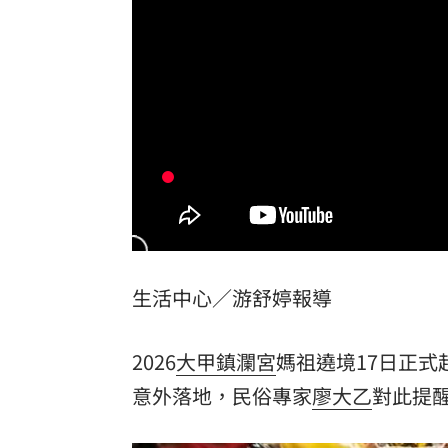
埃及知名女星涉毒被判死 引發社會震
桃園聯隊奪世界青棒亞軍 張善政接機
男駕車至議員服務處嗆開槍 台中警抓
新／Sandisk挫5%！台指期翻紅站回440
台灣彩券開獎直播中
20:31
LIVE三立+24小時直播
15:27
生活中心／游舒婷報導
三立iNEWS新聞台線上直播
18:00
理想混蛋號召粉絲跨海追星吃美食！
18:
2026
大甲鎮瀾宮
媽祖遶境17日正式
意外落地，民俗專家
廖大乙
對此提