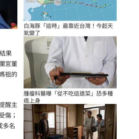
白海豚「這時」最靠近台灣！今起天
氣變了
結果
瀾宮董
媽祖的
腫瘤科醫曝「從不吃這道菜」恐多種
癌上身
提醒主
受傷；
成多名