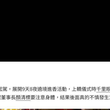
驚
00:49
00:47
到了
00:43
00點
00:40
15
起駕，展開9天8夜遶境進香活動，上轎儀式時
千里
醒董事長
顏清標
要注意身體，結果後面真的不慎發生