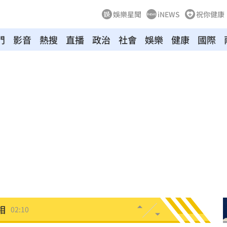
娛樂星聞
iNEWS
祝你健康
門
影音
熱搜
直播
政治
社會
娛樂
健康
國際
03:10
來襲
03:04
2元
02:30
相
02:10
02:00