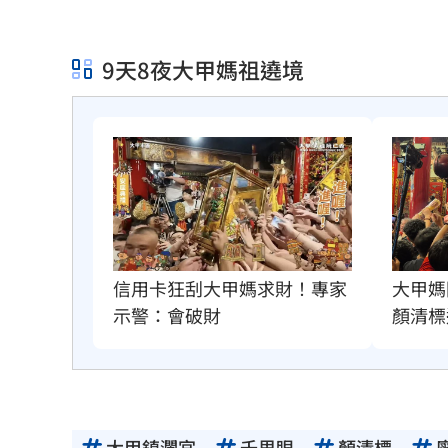
9天8夜大甲媽祖遶境
大甲媽
信用卡狂刮大甲媽求財！專家
顏清標
示警：會破財
大甲鎮瀾宮
千里眼
顏清標