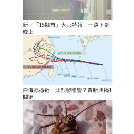
新／「15縣市」大雨特報　一路下到
晚上
白海豚逼近…北部發陸警？賈新興揭1
關鍵