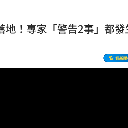
朝聖
01:35
8元
01:30
落地！專家「警告2事」都發
穩
01:26
年
01:20
發展
01:13
看新聞
2歲
01:10
光
01:05
宿費
01:04
孝順
01:02
20元
01:00