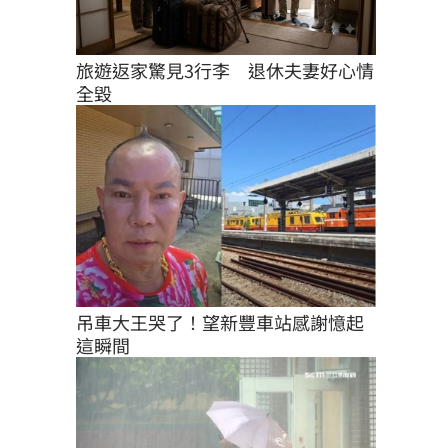
旅遊返家驚見3行李　退休夫妻好心情
全毀
吊車大王哭了！望新豐車站感謝憶起
這瞬間