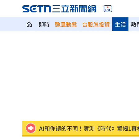
即時
颱風動態
台股怎投資
生活
熱
7年前遭譏傻逼！他逆襲超車中國前首富
女兒一句話 兩老退休生活全變調
03:05
記憶體產能全被大廠包下 驚人漲價潮
北美訂單補爆 聯發科小金雞EPS至27.1
AI和你讀的不同！實測《時代》驚揭1真
這大廠三支柱到位 全年EPS上看5.68元