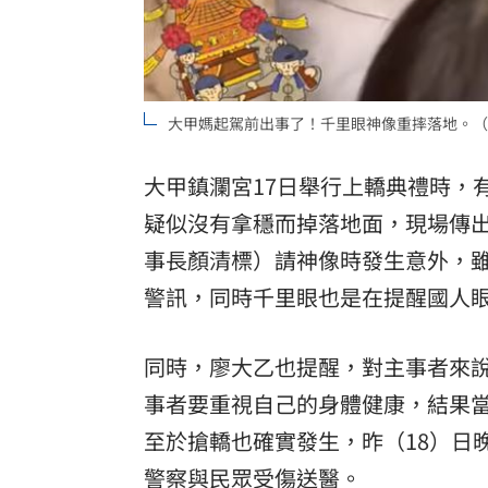
大甲媽起駕前出事了！千里眼神像重摔落地。（
大甲鎮瀾宮17日舉行上轎典禮時，
疑似沒有拿穩而掉落地面，現場傳
事長顏清標）請神像時發生意外，
警訊，同時千里眼也是在提醒國人
同時，廖大乙也提醒，對主事者來
事者要重視自己的身體健康，結果
至於搶轎也確實發生，昨（18）日
警察與民眾受傷送醫。