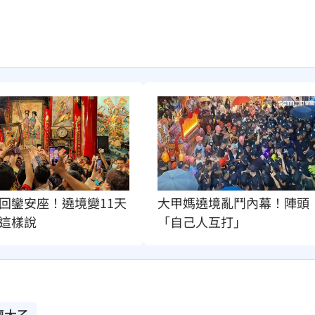
回鑾安座！遶境變11天
大甲媽遶境亂鬥內幕！陣頭
這樣說
「自己人互打」
廖大乙