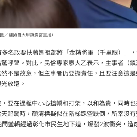
圖／翻攝自大甲鎮瀾宮直播）
有多名政要扶著媽祖部將「金精將軍（千里眼）」，
出驚呼聲。對此，民俗專家廖大乙表示，主事者（鎮
雖然不是故意，但主事者仍要擔責任，且要注意這是
眼光放遠。
說，要在過程中小心搶轎和打架，以和為貴，同時也
當天起駕時，顏清標疑似在階梯踩空跌倒，所幸沒有
晚間鑾轎經過彰化市民生地下道，爆發2波衝突，造