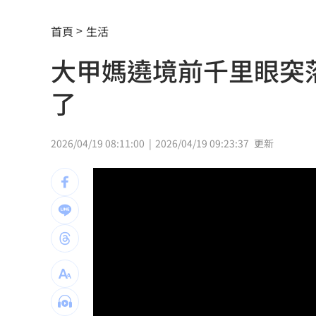
慈濟買BNT被詐10億！藍昔嗆擋疫苗網
首頁
生活
它躋身美禁令受惠者 上半年EPS衝2.5
大甲媽遶境前千里眼突
高溫重創雞蛋產量 最快要等到9月才回
了
7月營收寫同期次高 聯寶訂單看到2027
台股收復44000點大關 2關鍵看AI產業
2026/04/19 08:11:00
2026/04/19 09:23:37
更新
他見搶案挺身相救遭圍毆亡！嫌犯最小1
扣款人數狂增4成 國泰小龍基金布局曝
車是我的、油也是我的 睡車竟被收住
24歲存款破百萬！她公開致富關鍵：超
這大廠產能利用率衝90% 目標價上看2