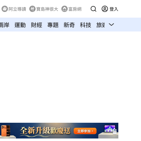
阿立導讀
寶島神很大
富房網
登入
兩岸
運動
財經
專題
新奇
科技
旅遊
汽車
寵物