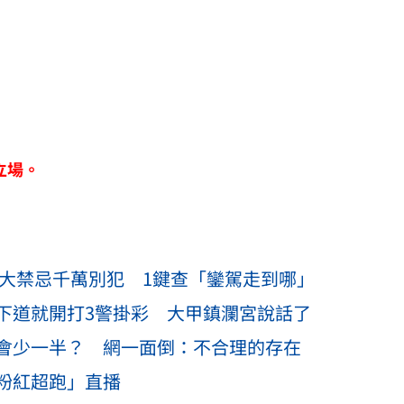
立場。
0大禁忌千萬別犯 1鍵查「鑾駕走到哪」
下道就開打3警掛彩 大甲鎮瀾宮說話了
會少一半？ 網一面倒：不合理的存在
粉紅超跑」直播