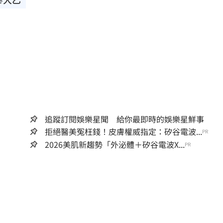
追蹤訂閱娛樂星聞 給你最即時的娛樂星鮮事
拒絕醫美冤枉錢！皮膚權威指定：矽谷電波...
PR
2026美肌新趨勢「外泌體＋矽谷電波X...
PR