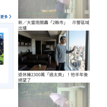
更多
新／大雷雨開轟「2縣市」　示警區域
出爐
退休擁2300萬「過太爽」！他半年後
絕望了