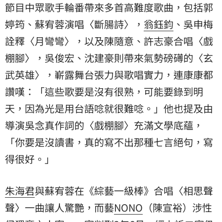
節目中眾歌手輪番帶來多首高難度歌曲，包括郭
婷筠、蘇宥蓉演唱〈斷腸詩〉，
翁鈺鈞
、吳申梅
詮釋〈月彎彎〉，以及陳隨意、許志豪合唱〈戲
棚腳〉，吳俊宏、沈建豪則帶來氣勢磅礡的〈玄
武英雄〉，嶄露舞台張力與歌唱實力，連康康都
讚嘆：「這些歌要是沒有很熟，可能要錄到明
天，因為光是用台語唸就很難唸。」他也提及由
導演吳念真作詞的〈戲棚腳〉充滿文學底蘊，
「你要是沒讀書，真的寫不出那種七言絕句，寫
得很好。」
朱海君
與蘇宥蓉在《綜藝一級棒》合唱〈相思聲
聲〉一曲讓人驚艷，而藝
NONO
（陳宣裕）涉性