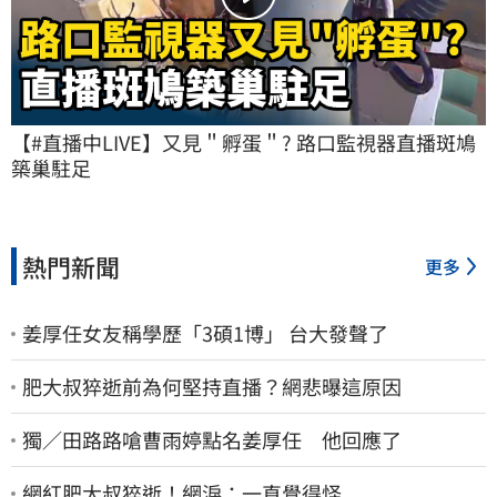
【#直播中LIVE】又見＂孵蛋＂? 路口監視器直播斑鳩
築巢駐足
熱門新聞
更多
姜厚任女友稱學歷「3碩1博」 台大發聲了
肥大叔猝逝前為何堅持直播？網悲曝這原因
獨／田路路嗆曹雨婷點名姜厚任 他回應了
網紅肥大叔猝逝！網淚：一直覺得怪