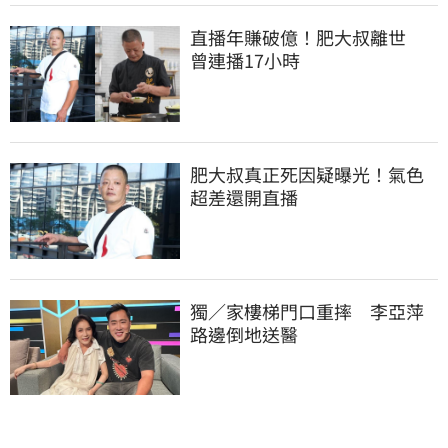
直播年賺破億！肥大叔離世　
曾連播17小時
肥大叔真正死因疑曝光！氣色
超差還開直播
獨／家樓梯門口重摔　李亞萍
路邊倒地送醫