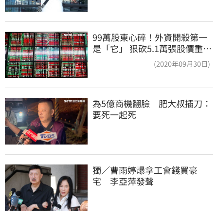
99萬股東心碎！外資開殺第一
是「它」 狠砍5.1萬張股價重挫
近5%
(2020年09月30日)
為5億商機翻臉　肥大叔插刀：
要死一起死
獨／曹雨婷爆拿工會錢買豪
宅　李亞萍發聲