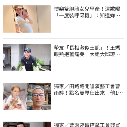
愷樂雙胞胎女兒早產！道歉曝
「一度裝呼吸機」：知道妳們
很努力
摯友「長相激似王凱」！王媽
眼熟抱著痛哭 大姐大邱瓈寬
霸氣伸援手
獨家／田路路開嗆演藝工會曹
雨婷！點名姜厚任出來 他16
字回應了
獨家／曹雨婷遭控拿工會錢買