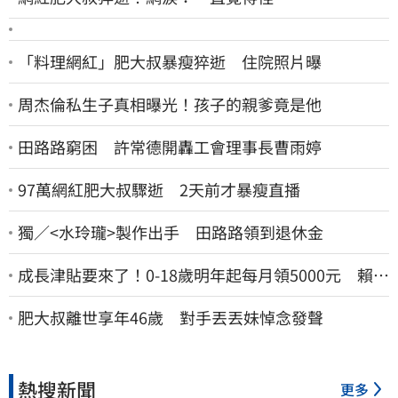
「料理網紅」肥大叔暴瘦猝逝 住院照片曝
周杰倫私生子真相曝光！孩子的親爹竟是他
田路路窮困 許常德開轟工會理事長曹雨婷
97萬網紅肥大叔驟逝 2天前才暴瘦直播
獨／<水玲瓏>製作出手 田路路領到退休金
成長津貼要來了！0-18歲明年起每月領5000元 賴清
德：此時不生更待何時
肥大叔離世享年46歲 對手丟丟妹悼念發聲
熱搜新聞
更多