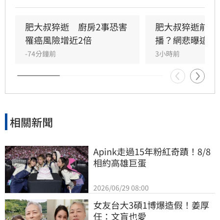
聲有色，創下年營收破億的輝煌佳績。然而粉絲
回顧其生前直播，發現他身形明顯消瘦、雙頰凹
陷，狀態顯得相當疲憊。肥大叔自2021年起頻傳
肥大叔猝逝　廚房2事恐害
肥大叔猝逝前為
健康警訊，雖曾於2022年住院開刀，但出院後仍
罹癌風險增近2倍
播？網悲曝這原
堅持返回工作崗位，直到最後一刻仍心繫直播。
-74分鐘前
3小時前
對於肥大叔的確切死因，家屬目前尚未對外說
明。
相關新聞
Apink走過15年粉紅奇蹟！8/8
相約高雄巨蛋
2026/06/29 08:00
女友台大3碩1博爆造假！姜厚
任：文盲也愛