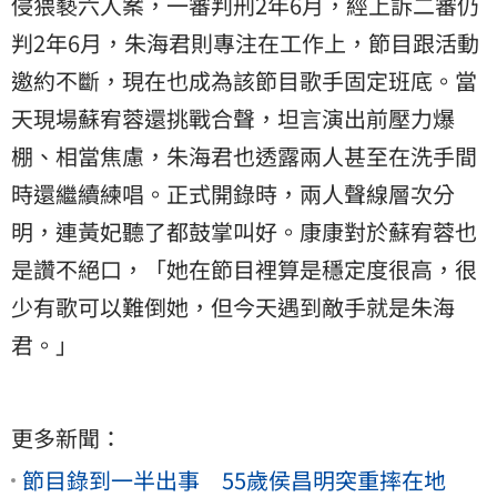
侵猥褻六人案，一審判刑2年6月，經上訴二審仍
判2年6月，朱海君則專注在工作上，節目跟活動
邀約不斷，現在也成為該節目歌手固定班底。當
天現場蘇宥蓉還挑戰合聲，坦言演出前壓力爆
棚、相當焦慮，朱海君也透露兩人甚至在洗手間
時還繼續練唱。正式開錄時，兩人聲線層次分
明，連黃妃聽了都鼓掌叫好。康康對於蘇宥蓉也
是讚不絕口，「她在節目裡算是穩定度很高，很
少有歌可以難倒她，但今天遇到敵手就是朱海
君。」
更多新聞：
節目錄到一半出事 55歲侯昌明突重摔在地