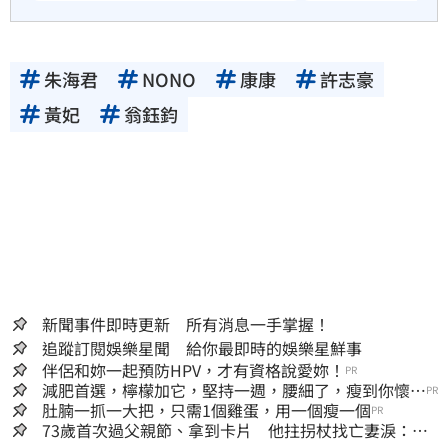
朱海君
NONO
康康
許志豪
黃妃
翁鈺鈞
新聞事件即時更新 所有消息一手掌握！
追蹤訂閱娛樂星聞 給你最即時的娛樂星鮮事
伴侶和妳一起預防HPV，才有資格說愛妳！
PR
減肥首選，檸檬加它，堅持一週，腰細了，瘦到你懷疑
PR
人生
肚腩一抓一大把，只需1個雞蛋，用一個瘦一個
PR
73歲首次過父親節、拿到卡片 他拄拐杖找亡妻淚：今