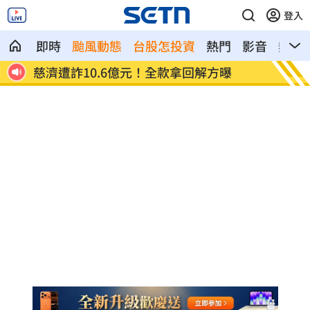
登入
即時
颱風動態
台股怎投資
熱門
影音
熱搜
慈濟遭詐10.6億元！全款拿回解方曝
稱龍蝦