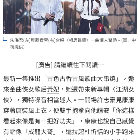
朱海君(左)與蘇宥蓉(右)合唱〈相思聲聲〉一曲讓人驚艷。(圖／中
視提供)
[廣告] 請繼續往下閱讀…
最新一集推出「古色古香古風歌曲大串燒」，邀
來金曲俠女歌后
黃妃
，她還帶來新專輯〈江湖女
俠〉，獨特嗓音相當迷人。一開場
許志豪
見
康康
穿著唐裝風上衣，便雙手抱拳向他請安「你這樣
看起來像是有一把好功夫」，康康也說自己感覺
有點像「成龍大哥」，還拉起杜忻恬的小手跑來