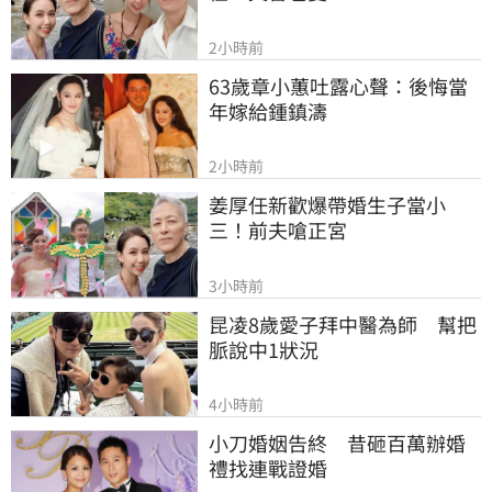
2小時前
63歲章小蕙吐露心聲：後悔當
年嫁給鍾鎮濤
2小時前
姜厚任新歡爆帶婚生子當小
三！前夫嗆正宮
3小時前
昆凌8歲愛子拜中醫為師　幫把
脈說中1狀況
4小時前
小刀婚姻告終　昔砸百萬辦婚
禮找連戰證婚