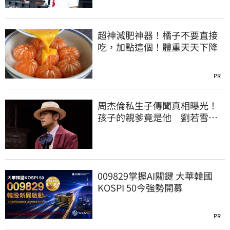
超神減肥神器！橘子不要直接
吃，加點這個！體重天天下降
PR
周杰倫私生子傳聞真相曝光！
孩子的親爹竟是他 劉若雪閨
密出面全說了
009829掌握AI關鍵 大華韓國
KOSPI 50今強勢開募
PR