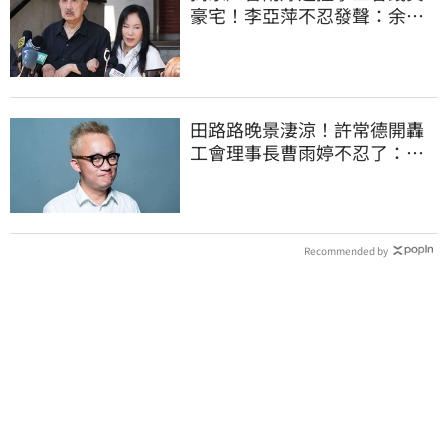
豪宅！李亞萍不忍發聲：余天
管工會都貼錢
田路路晚景淒涼！許常德開轟
工會理事長曹雨婷不忍了：別
只包紅包慰問
Recommended by