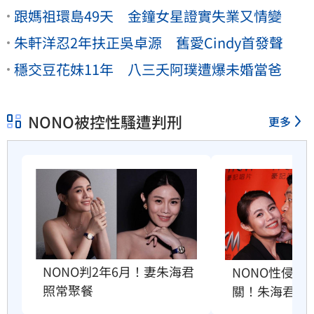
跟媽祖環島49天 金鐘女星證實失業又情變
朱軒洋忍2年扶正吳卓源 舊愛Cindy首發聲
穩交豆花妹11年 八三夭阿璞遭爆未婚當爸
NONO被控性騷遭判刑
更多
NONO判2年6月！妻朱海君
NONO性侵判
照常聚餐
關！朱海君這