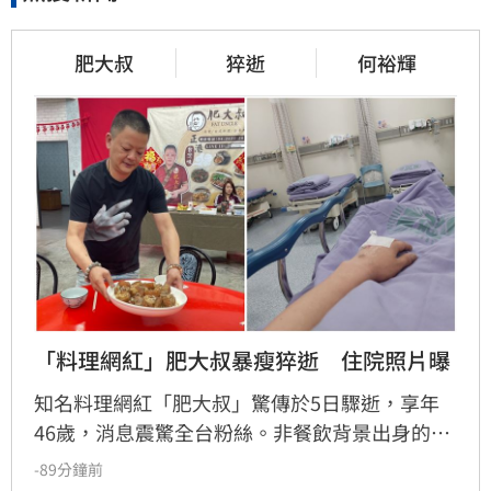
肥大叔
猝逝
何裕輝
「料理網紅」肥大叔暴瘦猝逝　住院照片曝
知名料理網紅「肥大叔」驚傳於5日驟逝，享年
46歲，消息震驚全台粉絲。非餐飲背景出身的
他，憑藉親切教學與拚勁，將直播事業經營得有
-89分鐘前