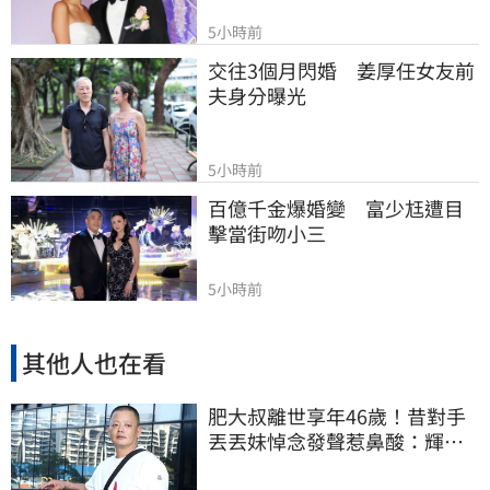
5小時前
交往3個月閃婚　姜厚任女友前
夫身分曝光
5小時前
百億千金爆婚變　富少尪遭目
擊當街吻小三
5小時前
其他人也在看
肥大叔離世享年46歲！昔對手
丟丟妹悼念發聲惹鼻酸：輝哥
一路好走