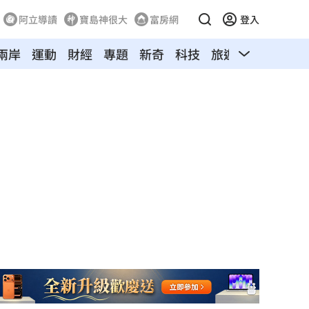
阿立導讀
寶島神很大
富房網
登入
兩岸
運動
財經
專題
新奇
科技
旅遊
汽車
寵物