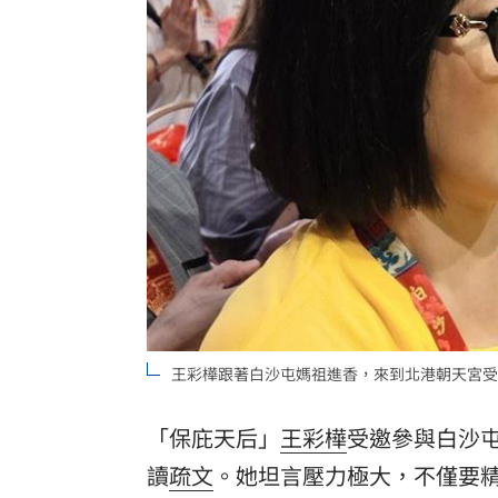
獨／家樓梯門口重摔 李亞萍路邊倒地
台灣上市賣破8百輛！油電休旅80萬有找
姜厚任71歲生日 女友曝神級朋友圈
11:
台灣彩券開獎直播中
20:31
LIVE三立+24小時直播
15:27
三立iNEWS新聞台線上直播
18:00
「拍片人的多重宇宙」職涯論壇9/12登
王彩樺跟著白沙屯媽祖進香，來到北港朝天宮受
8國球員齊聚高雄 Formosa 7s掀足球
理想混蛋號召粉絲跨海追星吃美食！
「保庇天后」
王彩樺
受邀參與白沙
18:
讀
疏文
。她坦言壓力極大，不僅要