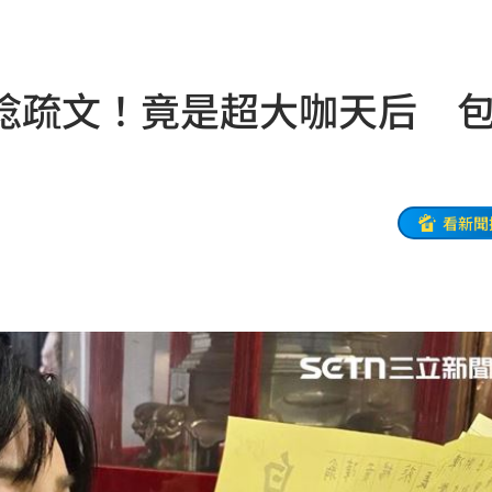
11:46
光了
11:45
唸疏文！竟是超大咖天后 
捐款
11:45
寵粉
11:39
關
11:39
看新聞
襲臀
11:36
道歉
11:36
綠
11:35
偵訊
11:33
次看
11:33