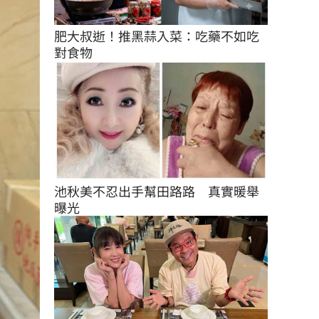
肥大叔逝！推黑蒜入菜：吃藥不如吃
對食物
池秋美不忍出手幫田路路　真實暖舉
曝光