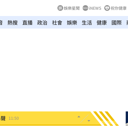
娛樂星聞
iNEWS
祝你健康
音
熱搜
直播
政治
社會
娛樂
生活
健康
國際
身
12:02
台灣
12:01
直播
12:01
道歉
11:55
是他
11:50
心聲
11:50
規
11:50