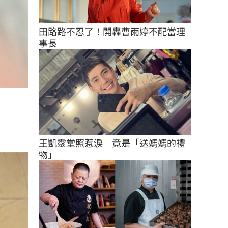
田路路不忍了！開轟曹雨婷不配當理
事長
王凱靈堂照惹淚　竟是「送媽媽的禮
物」