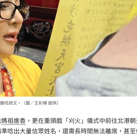
送醫
11:32
11:30
29
場！
10:30
邀唸疏文。（圖／王彩樺 提供）
熱潮
10:00
屯
媽祖
進香
，更在重頭戲「刈火」儀式中前往北港朝
15
精準唸出大量信眾姓名，還需長時間無法離席，甚至