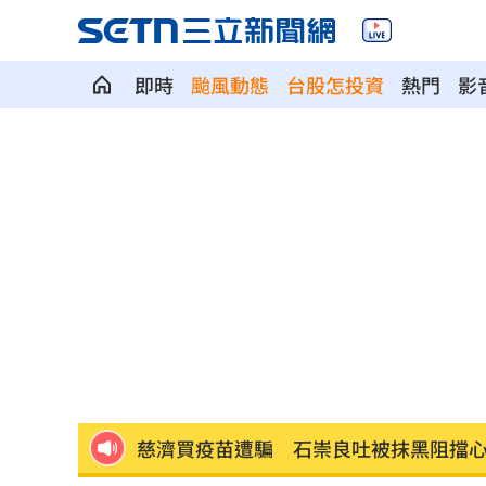
即時
颱風動態
台股怎投資
熱門
影
王凱追思靈堂開放 邱瓈寬第一時間現
白海豚短暫回血！暴風圈「這天」擦過
肥大叔真正死因疑曝光！氣色超差還開
賴瑞隆轟柯志恩詐騙幫兇：應向陳時中
周杰倫私生子真相曝光！孩子的親爹竟
慈濟買疫苗遭騙 石崇良吐被抹黑阻擋
警報一響秒空城！高雄演習畫面曝…0違