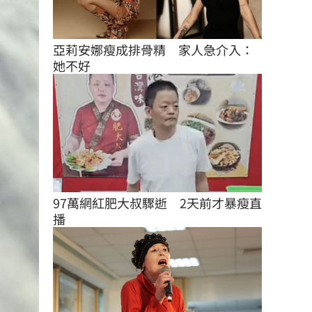
亞莉安娜瘦成排骨精　家人急介入：
她不好
97萬網紅肥大叔驟逝　2天前才暴瘦直
播