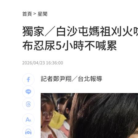
多檔主動式ETF慘跌 專家指出四個陷阱
首頁
星聞
長這樣！國民黨AI發言人「鄭小文」曝
獨家／白沙屯媽祖刈火
慈濟10.6億疫苗服務費爆詐騙 他質疑
布忍尿5小時不喊累
姐夫AKIRA抵台 蹲身陪自拍、簽名超
吳子嘉斷言傅崐萁下場：早晚被抓進去
2026/04/23 16:36:00
假借無塵室走道窄 工程師屢對女同事
記者鄭尹翔／台北報導
昔嗆擋疫苗！慈濟遭詐10億 國民黨拒
妖股連4漲遭八卦鏡收服 被動元件一片
兆基債務風暴！檢調搜索 前董座帶回
9/7充公！5張千萬發票沒人領 地點一