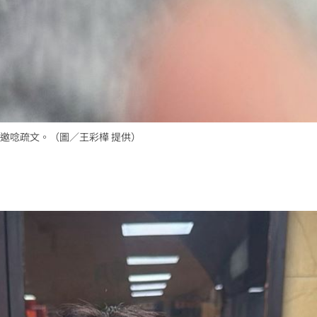
邀唸疏文。（圖／王彩樺 提供）