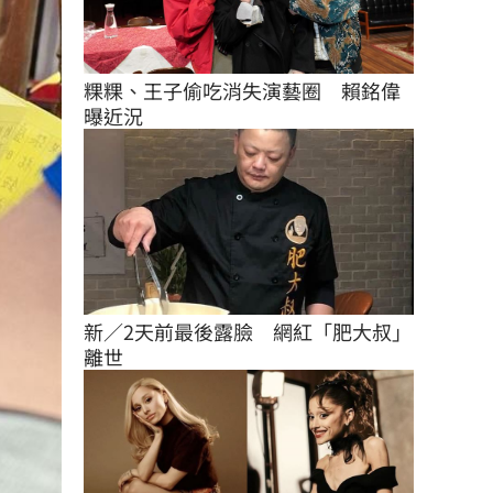
粿粿、王子偷吃消失演藝圈　賴銘偉
曝近況
新／2天前最後露臉　網紅「肥大叔」
離世