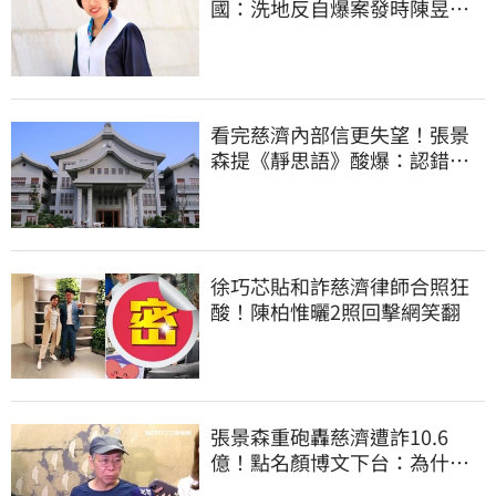
國：洗地反自爆案發時陳昱瑄
與市府關係
看完慈濟內部信更失望！張景
森提《靜思語》酸爆：認錯有
那麼難？
徐巧芯貼和詐慈濟律師合照狂
酸！陳柏惟曬2照回擊網笑翻
張景森重砲轟慈濟遭詐10.6
億！點名顏博文下台：為什麼
這麼好騙？