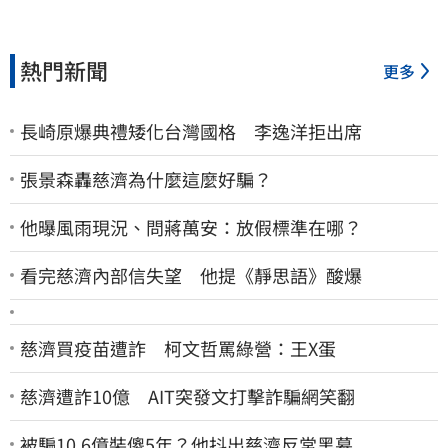
熱門新聞
更多
長崎原爆典禮矮化台灣國格 李逸洋拒出席
張景森轟慈濟為什麼這麼好騙？
他曝風雨現況、問蔣萬安：放假標準在哪？
看完慈濟內部信失望 他提《靜思語》酸爆
慈濟買疫苗遭詐 柯文哲罵綠營：王X蛋
慈濟遭詐10億 AIT突發文打擊詐騙網笑翻
被騙10.6億裝傻5年？他抖出慈濟反常黑幕