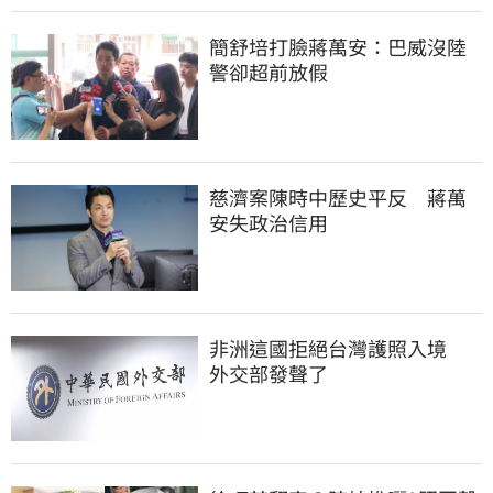
簡舒培打臉蔣萬安：巴威沒陸
警卻超前放假
慈濟案陳時中歷史平反　蔣萬
安失政治信用
非洲這國拒絕台灣護照入境　
外交部發聲了