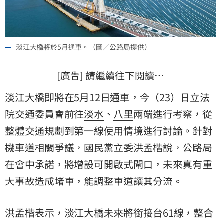
淡江大橋將於5月通車。（圖／公路局提供）
[廣告] 請繼續往下閱讀…
淡江大橋
即將在5月12日通車，今（23）日立法
院交通委員會前往
淡水
、
八里
兩端進行考察，從
整體交通規劃到第一線使用情境進行討論。針對
機車道
相關爭議，國民黨立委
洪孟楷
說，
公路局
在會中承諾，將增設可開啟式閘口，未來真有重
大事故造成堵車，能調整車道讓其分流。
洪孟楷表示，淡江大橋未來將銜接台61線，整合