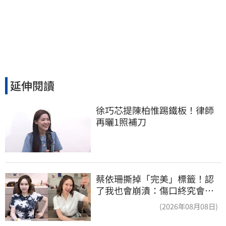
延伸閱讀
徐巧芯提陳柏惟踢鐵板！律師
再曬1照補刀
蔡依珊撕掉「完美」標籤！認
了我也會崩潰：傷口終究會癒
合
(2026年08月08日)