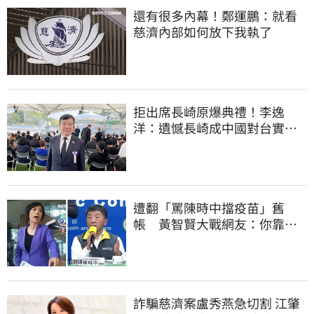
還有很多內幕！鄭運鵬：就看
慈濟內部如何放下我執了
拒出席長崎原爆典禮！李逸
洋：遺憾長崎成中國對台實施
法律戰的執行工具
遭翻「罵陳時中擋疫苗」舊
帳 黃智賢大戰網友：你靠我
活下來的
詐騙慈濟案盧秀燕急切割 江肇