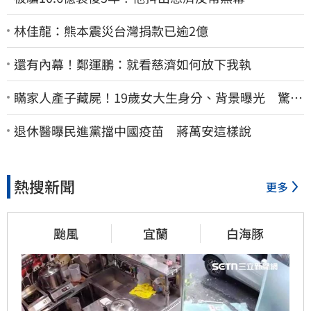
林佳龍：熊本震災台灣捐款已逾2億
還有內幕！鄭運鵬：就看慈濟如何放下我執
瞞家人產子藏屍！19歲女大生身分、背景曝光 驚見
「產檢紀錄全空白」
退休醫曝民進黨擋中國疫苗 蔣萬安這樣說
熱搜新聞
更多
颱風
宜蘭
白海豚