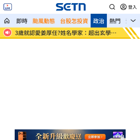
登入
即時
颱風動態
台股怎投資
政治
熱門
影音
殲演
3歲就認愛姜厚任?姓名學家：超出玄學範
國小校
疇