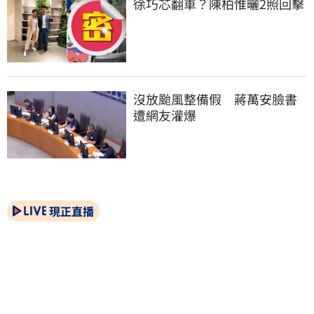
徐巧芯翻車？陳柏惟曬2照回擊
沒放颱風整備假　蔣萬安臉書
遭網友灌爆
現正直播