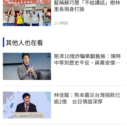
藍稱蘇巧慧「不給講話」樹林
里長現身打臉
1小時前
其他人也在看
慈濟10億詐騙案翻舊帳：陳時
中等到歷史平反，蔣萬安償還
2022政治利息
林佳龍：熊本震災台灣捐款已
逾2億 台日情誼深厚