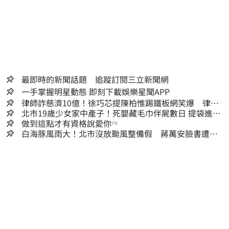
最即時的新聞話題 追蹤訂閱三立新聞網
一手掌握明星動態 即刻下載娛樂星聞APP
律師詐慈濟10億！徐巧芯提陳柏惟踢鐵板網笑爆 律師
再曬1照補刀
北市19歲少女家中產子！死嬰藏毛巾伴屍數日 提袋進派
出所嚇壞警員
做到這點才有資格說愛你
PR
白海豚風雨大！北市沒放颱風整備假 蔣萬安臉書遭網
友灌爆：標準在哪？