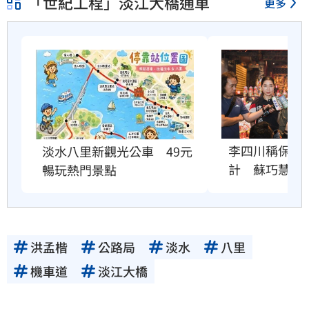
「世紀工程」淡江大橋通車
更多
李四川稱保住
淡水八里新觀光公車　49元
計　蘇巧慧說
暢玩熱門景點
洪孟楷
公路局
淡水
八里
機車道
淡江大橋