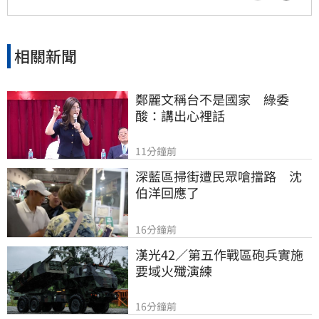
相關新聞
鄭麗文稱台不是國家　綠委
酸：講出心裡話
11分鐘前
深藍區掃街遭民眾嗆擋路　沈
伯洋回應了
16分鐘前
漢光42／第五作戰區砲兵實施
要域火殲演練
16分鐘前