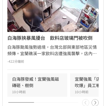
白海豚挾暴風擾台　飲料店玻璃門被吹倒
白海豚颱風強勢過境，台灣北部與東部地區災情
頻傳。宜蘭礁溪一家飲料店遭強風襲擊，店內玻
璃門瞬間碎裂，店員飽受驚嚇，目前只能先以木
-422分鐘前
板充當臨時門扇避雨。此外，花蓮七星潭海邊在
颱風影響下湧現長浪，竟有男童在沙灘玩耍時遭
浪花吞沒跌倒，驚險畫面曝光引發網友撻伐。海
白海豚發威！宜蘭強風磁
宜蘭強風「店家
巡署對此嚴正呼籲，颱風期間切勿闖入警戒區，
磚砸、樹倒
吹爆」員工嚇抱
違者最高可處25萬元罰鍰。
10小時前
10小時前