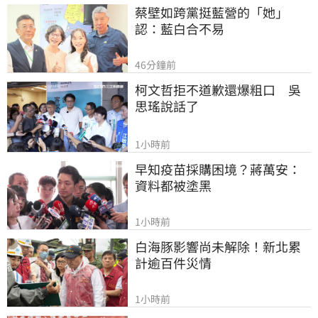
蔡壁如跨黨挺藍營的「她」
認：藍白合不易
46分鐘前
柯文哲拒不道歉還爆粗口　吳
思瑤說話了
1小時前
早知疫苗採購困境？蔣萬安：
資料都被塗黑
1小時前
白海豚影響尚未解除！新北累
計逾百件災情
1小時前