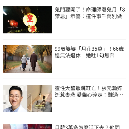
鬼門要開了！命理師曝鬼月「8
禁忌」示警：這件事千萬別做
99歲婆婆「月花35萬」！66歲
媳無法退休 她吐1句無奈
靈性大螯蝦跳缸亡！張元瀚猝
逝惹妻悲 愛貓心碎走：難過不
比我們少
月薪3萬多怎麼活下去？他問