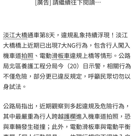
[廣告] 請繼續往下閱讀…
淡江大橋
通車第8天，違規亂象持續浮現！淡江
大橋橋上近期已出現7大NG行為，包含行人闖入
機車道
拍照
、電動
滑板車
違規上橋等情形。公路
局北區養護工程分局今（20）日示警，相關行為
不僅危險，部分更已違反規定，呼籲民眾切勿以
身試法。
公路局指出，近期觀察到多起違規及危險行為，
其中最嚴重為行人跨越
護欄
進入機車道拍照，恐
與車輛發生碰撞；此外，電動滑板車與電動平衡