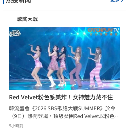
歌謠大戰
Red Velvet粉色系美炸！女神魅力藏不住
韓流盛會《2026 SBS歌謠大戰SUMMER》於今
（9日）熱鬧登場，頂級女團Red Velvet以粉色系
精緻造型驚艷亮相，展現夏日女王強大氣場。此
5小時前