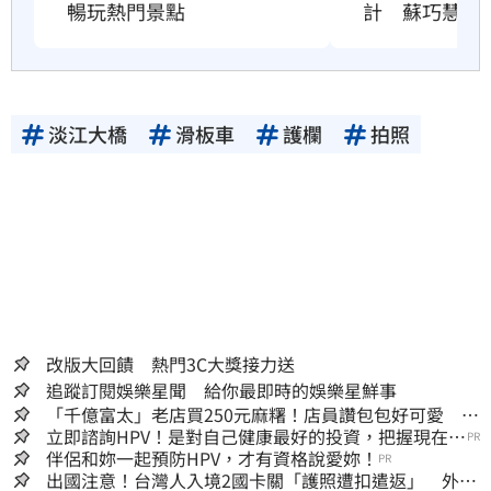
計　蘇巧慧說
暢玩熱門景點
淡江大橋
滑板車
護欄
拍照
改版大回饋 熱門3C大獎接力送
追蹤訂閱娛樂星聞 給你最即時的娛樂星鮮事
「千億富太」老店買250元麻糬！店員讚包包好可愛 笑
回：我自己做的
立即諮詢HPV！是對自己健康最好的投資，把握現在不
PR
嫌晚！
伴侶和妳一起預防HPV，才有資格說愛妳！
PR
出國注意！台灣人入境2國卡關「護照遭扣遣返」 外交