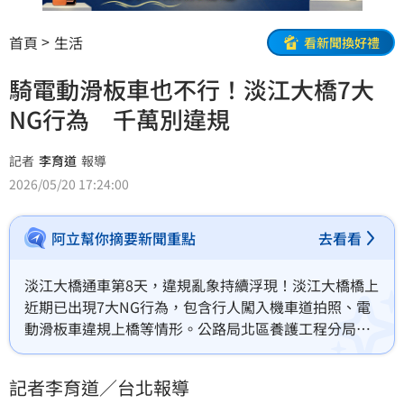
首頁
生活
看新聞換好禮
騎電動滑板車也不行！淡江大橋7大
NG行為 千萬別違規
記者
李育道
報導
2026/05/20 17:24:00
阿立幫你摘要新聞重點
去看看
淡江大橋通車第8天，違規亂象持續浮現！淡江大橋橋上
近期已出現7大NG行為，包含行人闖入機車道拍照、電
動滑板車違規上橋等情形。公路局北區養護工程分局今
（20）日示警，相關行為不僅危險，部分更已違反規
定，呼籲民眾切勿以身試法。
記者李育道／台北報導