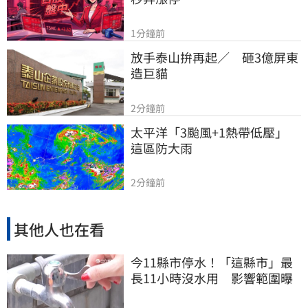
1分鐘前
放手泰山拚再起／　砸3億屏東
造巨貓
2分鐘前
太平洋「3颱風+1熱帶低壓」　
這區防大雨
2分鐘前
其他人也在看
今11縣市停水！「這縣市」最
長11小時沒水用 影響範圍曝