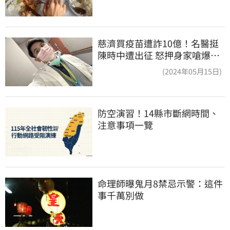
慈濟買疫苗遭詐10億！名醫挺
陳時中遭出征 怒押身家嗆爆藍
白粉
(2024年05月15日)
防空演習！14縣市斷網時間、
注意事項一覽
命理師曝鬼月8禁忌示警：這件
事千萬別做