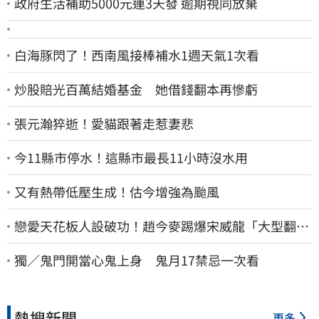
政府生活補助5000元連3天發 逾期視同放棄
白海豚閃了！西南風接棒補水1週天氣1次看
炒股賠光百萬結婚基金 她借錢翻本再慘虧
張元瀚猝逝！愛貓跟著走惹妻悲
今11縣市停水！這縣市最長11小時沒水用
又有熱帶低壓生成！估今增強為颱風
戀愛天花板人設破功！趙今麥踢爆宋威龍「大型翻車
現場」 本人反應曝光
獨／鬼門開當心鬼上身 鬼月17禁忌一次看
熱搜新聞
更多