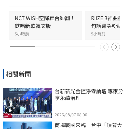
次她們帶來由成員Joy參與製作的人氣歌曲
〈Surfin' Boy〉，將Bossa Nova、雷鬼節奏與
House Groove巧妙融合，曲風清爽且具質感。
NCT WISH空降舞台帥翻！
RIIZE 3神曲
成員們以優雅且帶有度假感的舞蹈動作，完美詮
獻唱新歌韓文版
句話逼哭粉絲
釋歌曲的波浪律動，將夏日氛圍推向最高點。儘
5小時前
5小時前
管僅演出單曲，Red Velvet仍憑藉成熟且活潑的
舞台魅力，成功吸引全場目光，為粉絲帶來一場
視覺與聽覺的夏日饗宴。
相關新聞
台新新光金控淨零論壇 專家分
享永續治理
2026/08/07 08:00
商場戰國來臨　台中「頂奢大