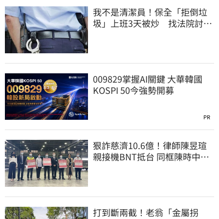
我不是清潔員！保全「拒倒垃
圾」上班3天被炒 找法院討公
道結果出爐
009829掌握AI關鍵 大華韓國
KOSPI 50今強勢開募
PR
狠詐慈濟10.6億！律師陳昱瑄
親接機BNT抵台 同框陳時中、
張淑芬畫面曝光
打到斷兩截！老翁「金屬拐