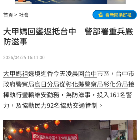
首頁
社會
看新聞換好禮
大甲媽回鑾返抵台中 警部署重兵嚴
防滋事
2026/04/25 16:11:00
大甲
媽祖
遶境進香今天凌晨回
台中
市區，台中市
政府警察局
烏日分局
從
彰化縣警察局
彰化分局
接
棒執行
鑾轎
維安勤務，為防滋事，投入161名警
力，及協勤民力92名協助交通管制。