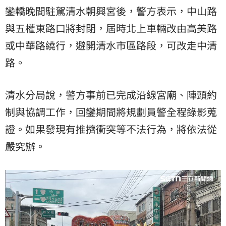
鑾轎晚間駐駕清水朝興宮後，警方表示，中山路
與五權東路口將封閉，屆時北上車輛改由高美路
或中華路繞行，避開清水市區路段，可改走中清
路。
清水分局說，警方事前已完成沿線宮廟、陣頭約
制與協調工作，回鑾期間將規劃員警全程錄影蒐
證。如果發現有推擠衝突等不法行為，將依法從
嚴究辦。