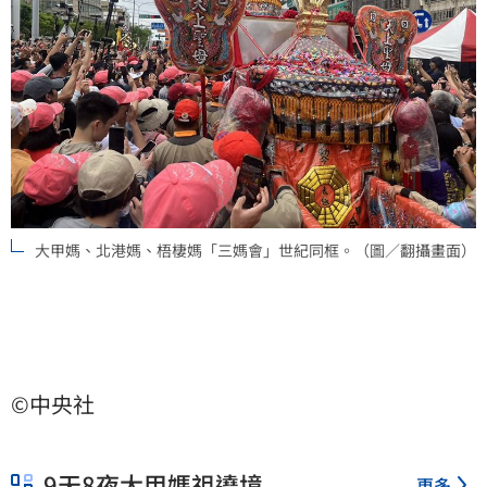
大甲媽、北港媽、梧棲媽「三媽會」世紀同框。（圖／翻攝畫面）
©中央社
9天8夜大甲媽祖遶境
更多