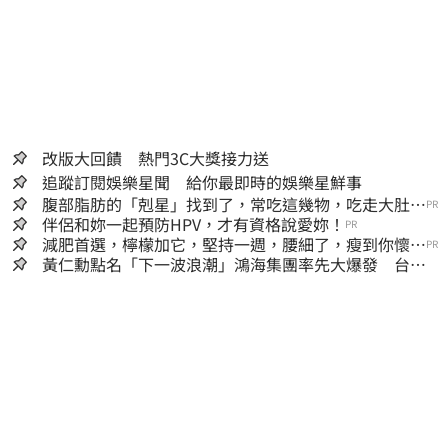
大甲
大甲媽
台中大肚區
台中市
台中
鑾轎
改版大回饋 熱門3C大獎接力送
追蹤訂閱娛樂星聞 給你最即時的娛樂星鮮事
腹部脂肪的「剋星」找到了，常吃這幾物，吃走大肚
PR
囊，瘦出小蠻腰
伴侶和妳一起預防HPV，才有資格說愛妳！
PR
減肥首選，檸檬加它，堅持一週，腰細了，瘦到你懷疑
PR
人生
黃仁勳點名「下一波浪潮」鴻海集團率先大爆發 台股
這族群全面噴出