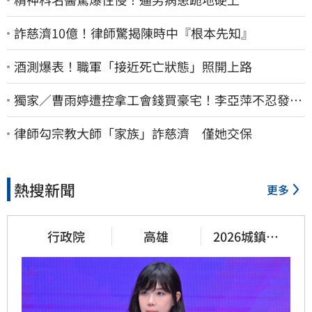
詐慈濟10億！律師驚揭陳時中『根本先知』
酒測爆表！職軍「接近死亡狀態」照開上路
獨家／曹雨婷遭控拿工會錢買豪宅！李亞萍不忍發
聲：余天管工會都貼錢
律師勾宗教大師「家族」詐慈濟 僅她交保
熱搜新聞
更多
行政院
高雄
2026城鎮韌
性演習