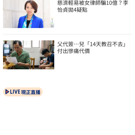
慈濟輕易被女律師騙10億？李
怡貞拋4疑點
父代簽…兒「14天教召不去」
付出慘痛代價
現正直播