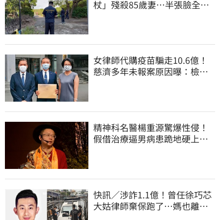
杖」殘殺85歲妻…半張臉全
爛 行兇原因惹鼻酸
女律師代購疫苗騙走10.6億！
慈濟多年未報案原因曝：檢警
上門才知被騙
精神科名醫楊重源驚爆性侵！
假借治療逼男病患跪地硬上…
遭判刑4年8月
快訊／涉詐1.1億！曾任徐巧芯
大姑律師棄保跑了…媽也離
境 桃檢發通緝