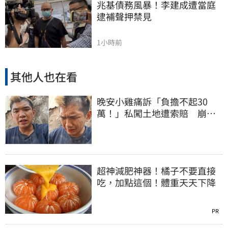
兆基債務風暴！李建成遭當庭
逮補聲押禁見
1小時前
其他人也在看
晚安小雞痛訴「負擔不起30
萬！」私闖土地遭索賠 崩
潰：不接受漫天要價
超神減肥神器！橘子不要直接
吃，加點這個！體重天天下降
PR