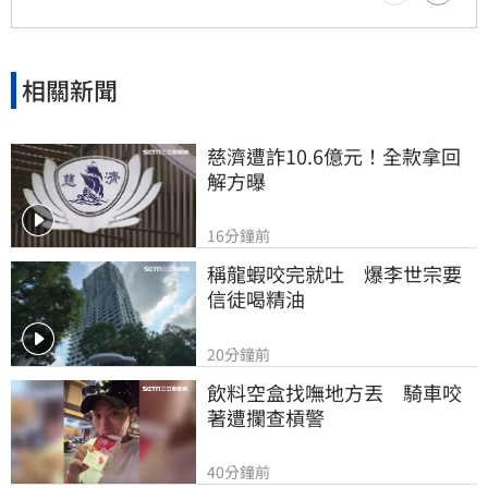
作為，將持續捍衛憲法賦予的權限，確保政策有
效執行以回應少子女化挑戰。
相關新聞
慈濟遭詐10.6億元！全款拿回
解方曝
16分鐘前
稱龍蝦咬完就吐　爆李世宗要
信徒喝精油
20分鐘前
飲料空盒找嘸地方丟　騎車咬
著遭攔查槓警
40分鐘前