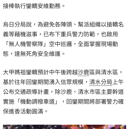
接棒執行鑾轎安維勤務。
烏日分局說，為避免各陣頭、幫派組織以搶轎名
義等藉機滋事，已布下重兵警力防範，也啟用
「無人機警察隊」空中巡邏，全面掌握現場動
態，達無死角安全維護。
大甲媽祖鑾轎預計中午後跨越
沙鹿
區與清水區，
基於往年回鑾期間湧入信眾規模，
清水分局
上午
公布交通疏導計畫，除沙鹿、清水市區主要幹道
實施「機動調撥車道」，回鑾期間將部署警力確
保進香活動圓滿。