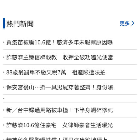
熱門新聞
更多
買疫苗被騙10.6億！慈濟多年未報案原因曝
詐慈濟主嫌信辟穀教 收押全破功嗑光便當
88歲翁罰單不繳欠稅7萬 祖產險遭法拍
保安宮後山…掛一具男屍穿著整齊！身份曝
新／台中婦過馬路被車撞！下半身輾碎慘死
詐慈濟10.6億住豪宅 女律師豪奢生活曝光
精神科名醫驚爆性侵！逼男病患跪地硬上