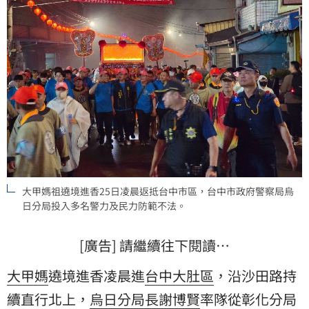
大甲媽祖遶境進香25日凌晨返抵台中市區，台中市政府警察局烏
日分局投入多名警力及民力防範不法。
[廣告] 請繼續往下閱讀…
大甲媽
遶境進香凌晨進
台中大肚區
，沿沙田路持
續直行北上，
烏日分局長
謝博賢
率隊從彰化分局