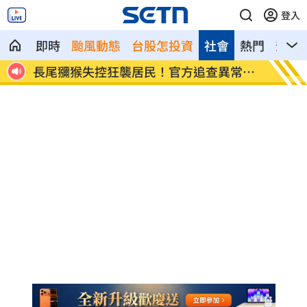
登入
即時
颱風動態
台股怎投資
社會
熱門
影音
美、
長尾獼猴失控狂襲居民！官方追查異常原
伊波拉
因