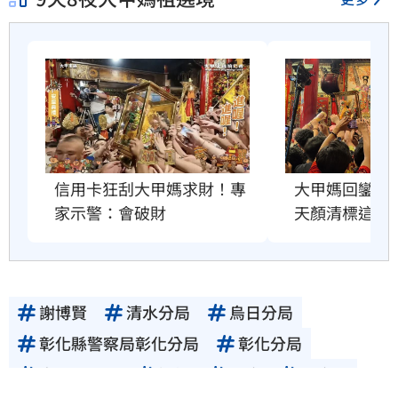
大甲媽回鑾安
信用卡狂刮大甲媽求財！專
天顏清標這樣
家示警：會破財
謝博賢
清水分局
烏日分局
彰化縣警察局彰化分局
彰化分局
烏日分局長
媽祖
沙鹿
沙鹿區