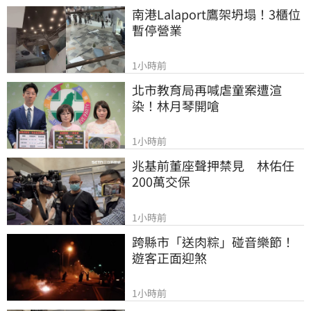
南港Lalaport鷹架坍塌！3櫃位
暫停營業
1小時前
北市教育局再喊虐童案遭渲
染！林月琴開嗆
1小時前
兆基前董座聲押禁見　林佑任
200萬交保
1小時前
跨縣市「送肉粽」碰音樂節！
遊客正面迎煞
1小時前