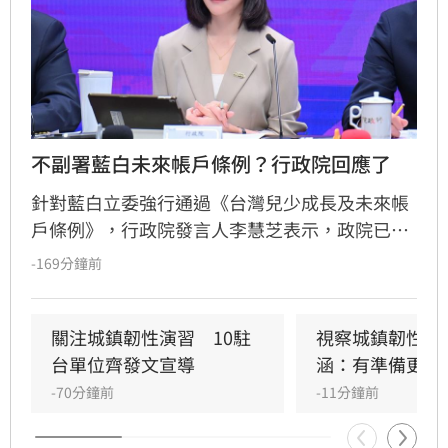
不副署藍白未來帳戶條例？行政院回應了
針對藍白立委強行通過《台灣兒少成長及未來帳
戶條例》，行政院發言人李慧芝表示，政院已收
到三讀函文，強調編列預算為行政院憲政職權，
-169分鐘前
將採取必要作為維護憲政秩序。政府推動「台灣
人口對策新戰略」，包含每月五千元成長津貼，
並強調行政院版透過弱勢對存能落實公平正義，
關注城鎮韌性演習　10駐
視察城鎮韌性演
避免在野黨版本加劇貧富差距。此外，政府同步
台單位齊發文宣導
涵：有準備更安
推動育兒留停六加三、延長婚產假等多項配套措
-70分鐘前
-11分鐘前
施，建構完善支持體系。政院重申，國家政策規
劃需具備整體性，針對立法院侵害預算編製權的