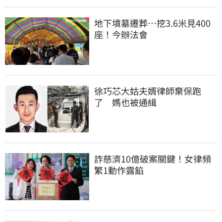
地下墳墓遷葬…挖3.6米見400
座！今辦法會
徐巧芯大姑夫婿律師棄保跑
了　媽也被通緝
詐慈濟10億破案關鍵！女律頻
繁1動作露餡