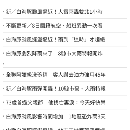
新／白海豚颱風逼近！大雷雨轟雙北1小時
不斷更新／8日國籍航空、船班異動一次看
白海豚颱風擺盪逼近！雨到「這時」才趨緩
白海豚劇烈降雨來了 8縣市大雨特報開炸
全聯阿嬤級洗碗精 客人讚去油力強用45年
新／白海豚雨彈開轟！10縣市豪、大雨特報
73歲首過父親節 他找亡妻淚：今天好快樂
白海豚颱風影響時間增加 1地區恐炸雨3天
中颱白海豚逐漸逼近 北市工地鷹架突倒塌