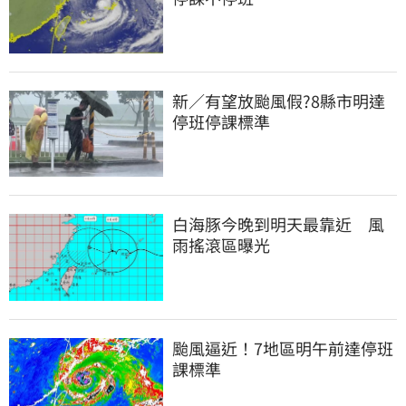
新／有望放颱風假?8縣市明達
停班停課標準
白海豚今晚到明天最靠近　風
雨搖滾區曝光
颱風逼近！7地區明午前達停班
課標準