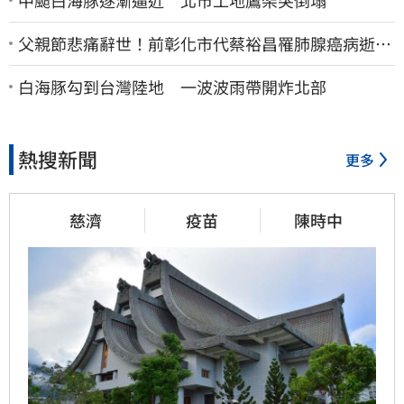
父親節悲痛辭世！前彰化市代蔡裕昌罹肺腺癌病逝
享壽71歲
白海豚勾到台灣陸地 一波波雨帶開炸北部
熱搜新聞
更多
慈濟
疫苗
陳時中