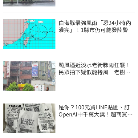
白海豚最強風雨「恐24小時內
灌完」！1縣市仍可能發陸警
颱風逼近淡水老街驟雨狂襲！
民眾拍下疑似龍捲風 老樹遭
連根拔起
是你？100元買LINE貼圖、訂
OpenAI中千萬大獎！超商買10
元麥香爽中200萬