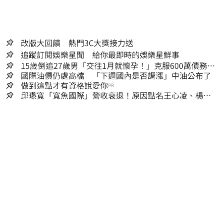
改版大回饋 熱門3C大獎接力送
追蹤訂閱娛樂星聞 給你最即時的娛樂星鮮事
15歲倒追27歲男「交往1月就懷孕！」克服600萬債務
36歲美魔女當阿嬤了
國際油價仍處高檔 「下週國內是否調漲」中油公布了
做到這點才有資格說愛你
PR
邱瓈寬「寬魚國際」營收衰退！原因點名王心凌、楊丞
琳網笑翻：太誠實