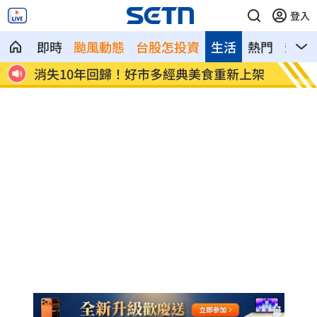
登入
即時
颱風動態
台股怎投資
生活
熱門
影音
消失10年回歸！好市多經典美食重新上架
腦瘤手術醫
吸