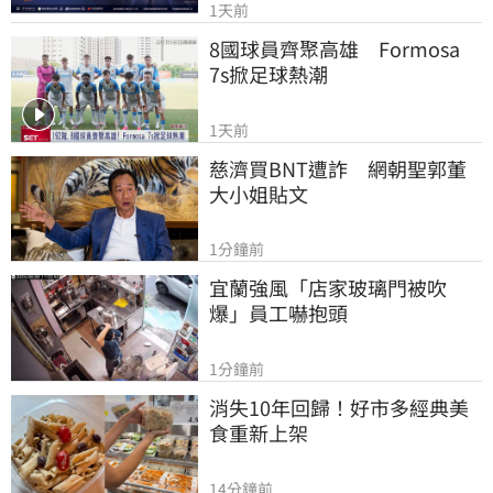
1天前
8國球員齊聚高雄　Formosa 
7s掀足球熱潮
1天前
慈濟買BNT遭詐　網朝聖郭董
大小姐貼文
1分鐘前
宜蘭強風「店家玻璃門被吹
爆」員工嚇抱頭
1分鐘前
消失10年回歸！好市多經典美
食重新上架
14分鐘前