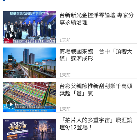
台新新光金控淨零論壇 專家分
享永續治理
1天前
商場戰國來臨　台中「頂奢大
道」逐漸成形
1天前
台彩父親節推新刮刮樂千萬頭
獎超「爸」氣
1天前
「拍片人的多重宇宙」職涯論
壇9/12登場！