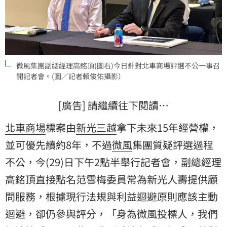
微風集團副總經理高銘頂(圖右)今日針對北車商場評選不公一事召
開記者會。(圖／記者賴俊佑攝影）
[廣告] 請繼續往下閱讀…
北車商場
標案由
新光三越
拿下未來15年經營權，
並可優先續約8年，不過
微風
集團質疑評選過程
不公，今(29)日下午2點半舉行記者會，副總經理
高銘頂直接點名范雪梅委員常為新光人壽提供顧
問服務，根據現行法規與利益迴避原則應該主動
迴避，卻仍參與評分，「身為微風投標人，我們