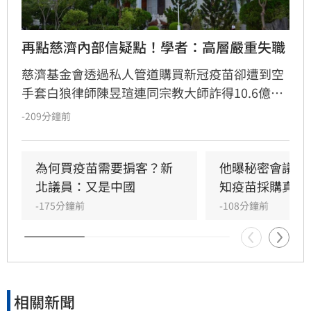
再點慈濟內部信疑點！學者：高層嚴重失職
慈濟基金會透過私人管道購買新冠疫苗卻遭到空
手套白狼律師陳昱瑄連同宗教大師詐得10.6億
元，案情曝光後引發社會熱議，紛紛質疑慈濟被
-209分鐘前
詐騙十億怎麼如此淡定。雖然慈濟已經聲明，又
發出內部信，但學者沈榮欽指出，慈濟的每次解
釋都暴露更多疑點，「慈濟的管理階層嚴重失
為何買疫苗需要掮客？新
他曝秘密會議：
職」。他還指出其中一段關於疫苗採購價格的內
北議員：又是中國
知疫苗採購真相
容根本不是事實，「我不知道為何慈濟高層能夠
-175分鐘前
-108分鐘前
說出這段話」。
相關新聞