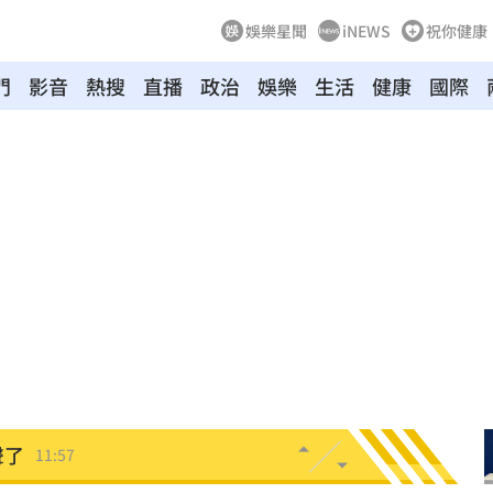
娛樂星聞
iNEWS
祝你健康
門
影音
熱搜
直播
政治
娛樂
生活
健康
國際
傷害
12:03
生成
12:03
告白
12:00
了
11:59
正妹
11:59
聲了
11:57
11:56