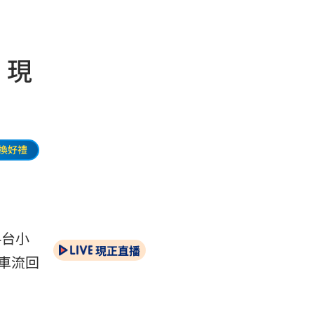
 現
換好禮
4台小
現正直播
車流回