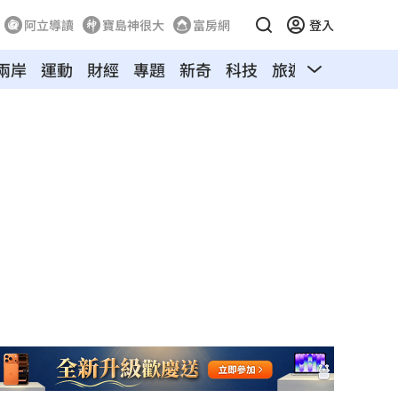
阿立導讀
寶島神很大
富房網
登入
兩岸
運動
財經
專題
新奇
科技
旅遊
汽車
寵物