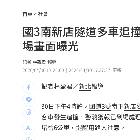
父親節提政見禮包 蘇巧慧：要做最強
首頁
社會
楊千霈一人扛2女兒出國！突崩潰大哭
11
國3南新店隧道多車追
王凱生前暴瘦！經紀人曝「這裡」出狀
場畫面曝光
見放火翻垃圾找相機 黃豪平憶16年前
中國藉颱風交管台海船舶 ！陸委會回擊
記者
林盈君
報導
2026/04/30 17:26:00
2026/04/30 17:37:37
更新
白海豚甩雨彈！週末炸大雨區域曝光
11:
記者林盈君／
新北
報導
獨／姜厚任新歡爆黑歷史 楊光友怒揭
56歲男星突宣布再婚 神秘圈外妻子已
30日下午4時許，
國道3號
南下
新店
客車發生追撞，警消獲報已到場處
綠5戰將推父親節影音 他遭賴清德吐槽
堵約6公里，提醒用路人注意。
快移車！新北高灘地「這時間」強制拖