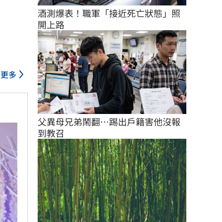
酒測爆表！職軍「接近死亡狀態」照
開上路
更多
父異母兄弟鬧翻…踢出戶籍害他沒報
到教召