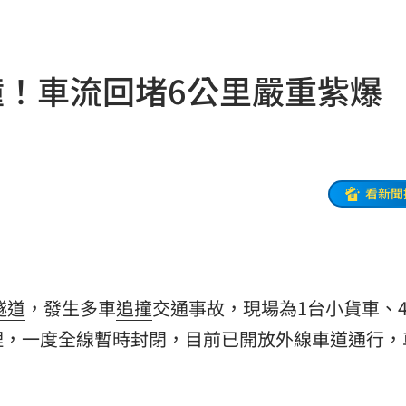
後盾
11:54
:49
撞！車流回堵6公里嚴重紫爆
況
11:48
往事
11:47
11:44
看新聞
35
內幕
11:31
懷孕
11:27
隧道
，發生多車
追撞
交通事故，現場為1台小貨車、
理，一度全線暫時封閉，目前已開放外線車道通行，
11:20
吊
11:18