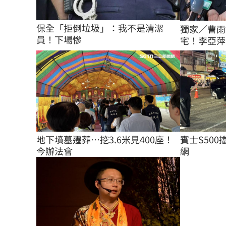
保全「拒倒垃圾」：我不是清潔
獨家／曹雨
員！下場慘
宅！李亞萍
地下墳墓遷葬…挖3.6米見400座！
賓士S50
今辦法會
網