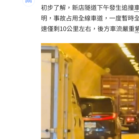
初步了解，新店隧道下午發生追撞
奉獻醫學研究逾40年！林慶順教授不幸
明，事故占用全線車道，一度暫時
捲校園霸凌爭議 知名韓星海外發展近
速僅剩10公里左右，後方車流嚴重
鄭麗文脫口稱「台灣從來也不是一個國
台灣彩券開獎直播中
20:31
LIVE三立+24小時直播
15:27
三立iNEWS新聞台線上直播
18:00
AI時代！威力馬導入智慧營運系統提升
台彩父親節推新刮刮樂千萬頭獎超「爸
商場戰國來臨 台中「頂奢大道」逐漸
「拍片人的多重宇宙」職涯論壇9/12登