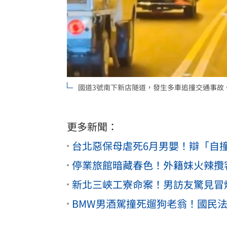
8國球員齊聚高雄 Formosa 7s掀足球
理想混蛋號召粉絲跨海追星吃美食！
18:
國道3號南下新店隧道，發生多車追撞交通事故
更多新聞：
台北惡保母虐死6月男嬰！辯「自
停業旅館暗藏春色！外籍妹火辣攬
新北三峽工寮命案！男訪友驚見冒
BMW男酒駕撞死遛狗老翁！國民法