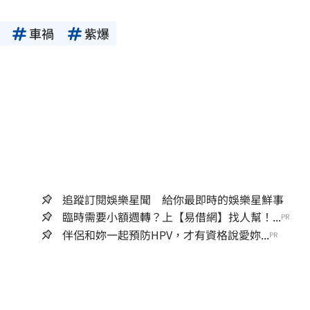
車禍
紫爆
追蹤訂閱娛樂星聞 給你最即時的娛樂星鮮事
臨時需要小額週轉？上【易借網】找人幫！...
PR
伴侶和妳一起預防HPV，才有資格說愛妳...
PR