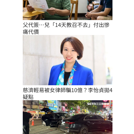
父代簽…兒「14天教召不去」付出慘
痛代價
慈濟輕易被女律師騙10億？李怡貞拋4
疑點