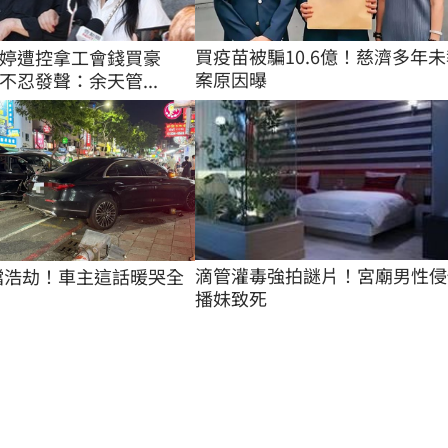
買疫苗被騙10.6億！慈濟多年未
婷遭控拿工會錢買豪
案原因曝
不忍發聲：余天管...
滴管灌毒強拍謎片！宮廟男性侵
0擋浩劫！車主這話暖哭全
播妹致死