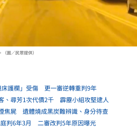
熱潮
10:00
15
。（圖／民眾提供）
撞床護欄」受傷 更一審逆轉重判9年
客、尋芳1次代價2千 霹靂小組攻堅逮人
煙焦屍 遺體燒成黑炭難辨識、身分待查
庭判6年3月 二審改判5年原因曝光