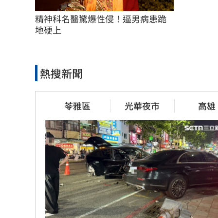
精神科名醫驚爆性侵！逼男病患跪
地硬上
熱搜新聞
苓雅區
光華夜市
高雄