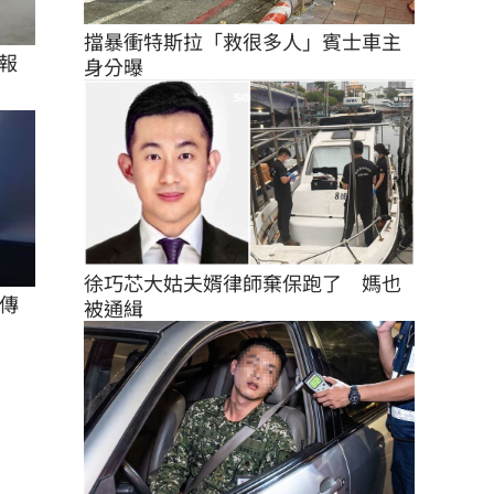
擋暴衝特斯拉「救很多人」賓士車主
報
身分曝
徐巧芯大姑夫婿律師棄保跑了　媽也
傳
被通緝