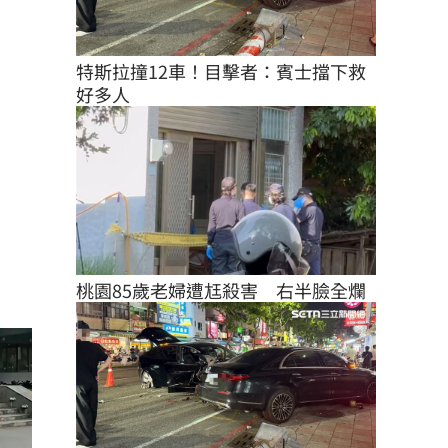
特斯拉撞12車！目擊者：賓士擋下救
好多人
桃園85歲老婦遭尪殺害　右半臉全爛