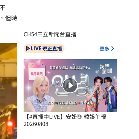
不
，但時
CH54三立新聞台直播
現正直播
更多
【#直播中LIVE】安妞👋 韓娛午報 
20260808