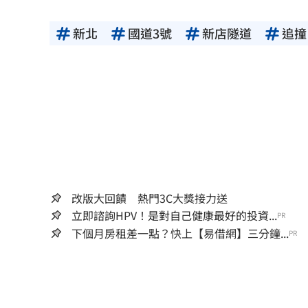
新北
國道3號
新店隧道
追撞
改版大回饋 熱門3C大獎接力送
立即諮詢HPV！是對自己健康最好的投資...
PR
下個月房租差一點？快上【易借網】三分鐘...
PR