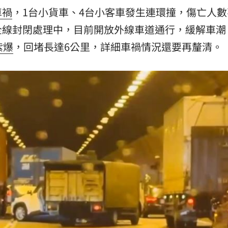
車禍
，1台小貨車、4台小客車發生連環撞，傷亡人數
離世
11:15
全線封閉處理中，目前開放外線車道通行，緩解車潮
況曝
11:12
紫爆
，回堵長達6公里，詳細車禍情況還要再釐清。
家」
11:12
效率
12:00
」氣
12:00
成形
12:00
場！
10:30