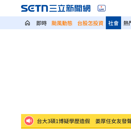
即時
颱風動態
台股怎投資
社會
熱
掐頸列車長互毆！75歲翁頭破血流怒告
籃球賽幽靈隊伍灌水 廠商認了：是AI
謝金燕凌晨淚憶豬哥亮！一句話藏深情
遭謝金河轟「顛倒黑白」 蔣萬安回應
撞臉大咖韓星！《陽光》導演簽下台大
台大3碩1博疑學歷造假 姜厚任女友發
發新冠藥拉票！郭再添陸妻二審下場慘