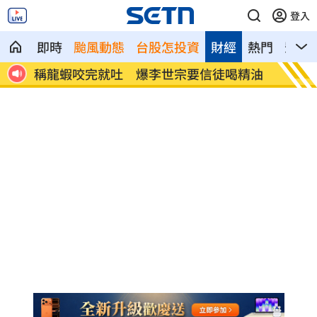
登入
即時
颱風動態
台股怎投資
財經
熱門
影音
稱龍蝦咬完就吐 爆李世宗要信徒喝精油
樂天女