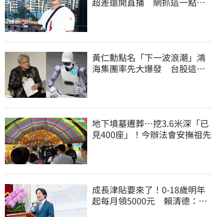
超差還開直播 網抓這一點超
不合理
黃仁勳點名「下一波浪潮」鴻
海集團率先大爆發 台股這族
群全面噴出
地下墳墓遷葬…挖3.6米深「已
見400座」！今辦法會安撫祖先
成長津貼要來了！0-18歲明年
起每月領5000元 賴清德：此
時不生更待何時