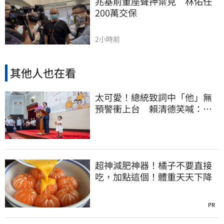
兆基前董座聲押禁見　林佑任
200萬交保
2小時前
其他人也在看
太可愛！總統致詞中「他」無
預警衝上台 賴清德笑喊：卸
任再交棒給你
超神減肥神器！橘子不要直接
吃，加點這個！體重天天下降
PR