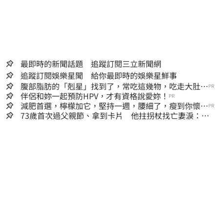
最即時的新聞話題 追蹤訂閱三立新聞網
追蹤訂閱娛樂星聞 給你最即時的娛樂星鮮事
腹部脂肪的「剋星」找到了，常吃這幾物，吃走大肚
PR
囊，瘦出小蠻腰
伴侶和妳一起預防HPV，才有資格說愛妳！
PR
減肥首選，檸檬加它，堅持一週，腰細了，瘦到你懷疑
PR
人生
73歲首次過父親節、拿到卡片 他拄拐杖找亡妻淚：今
天好多人來幫我慶祝