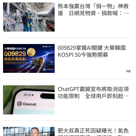
熊本強震台灣「捐一物」神救
援 日網見物資、捐款喊：給
台灣統治算了
009829掌握AI關鍵 大華韓國
KOSPI 50今強勢開募
PR
ChatGPT震撼宣布將取消這項
功能限制 全球用戶即刻起
「免費」用到飽
肥大叔真正死因疑曝光！氣色