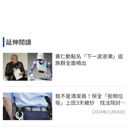
延伸閱讀
黃仁勳點名「下一波浪潮」這
族群全面噴出
我不是清潔員！保全「拒倒垃
圾」上班3天被炒 找法院討公
道結果出爐
(2024年11月04日)