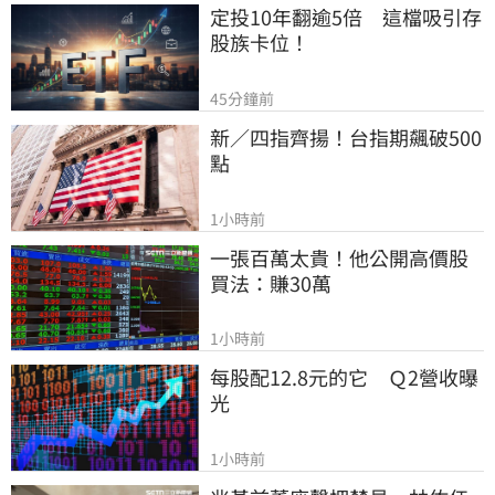
定投10年翻逾5倍　這檔吸引存
股族卡位！
45分鐘前
新／四指齊揚！台指期飆破500
點
1小時前
一張百萬太貴！他公開高價股
買法：賺30萬
1小時前
每股配12.8元的它　Ｑ2營收曝
光
1小時前