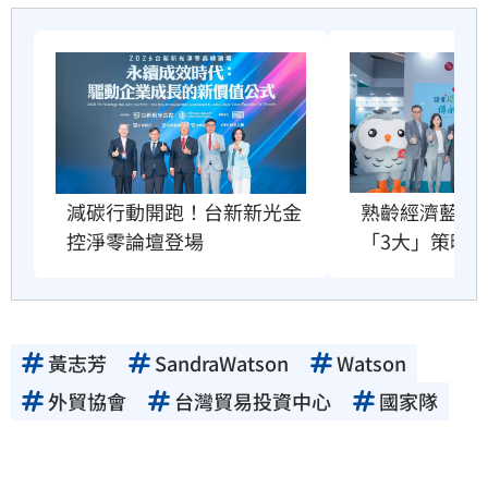
減碳行動開跑！台新新光金
熟齡經濟藍海
控淨零論壇登場
「3大」策略
黃志芳
SandraWatson
Watson
外貿協會
台灣貿易投資中心
國家隊