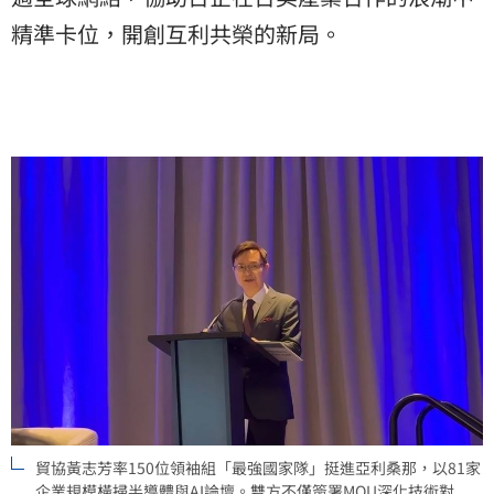
精準卡位，開創互利共榮的新局。
貿協黃志芳率150位領袖組「最強國家隊」挺進亞利桑那，以81家
企業規模橫掃半導體與AI論壇。雙方不僅簽署MOU深化技術對