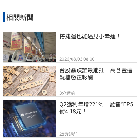
相關新聞
搭捷運也能遇見小幸運！
2026/08/03 08:00
台股暴跌誰最能扛　高含金這
幾檔繳正報酬
3分鐘前
Q2獲利年增221%　愛普*EPS
衝4.18元！
28分鐘前