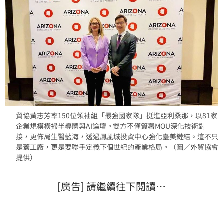
貿協黃志芳率150位領袖組「最強國家隊」挺進亞利桑那，以81家
企業規模橫掃半導體與AI論壇。雙方不僅簽署MOU深化技術對
接，更佈局生醫藍海，透過鳳凰城投資中心強化臺美鏈結。這不只
是蓋工廠，更是要聯手定義下個世紀的產業格局。（圖／外貿協會
提供）
[廣告] 請繼續往下閱讀…