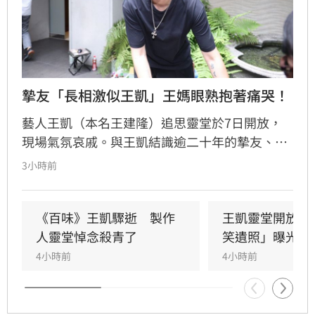
摯友「長相激似王凱」王媽眼熟抱著痛哭！
藝人王凱（本名王建隆）追思靈堂於7日開放，
現場氣氛哀戚。與王凱結識逾二十年的摯友、邱
瓈寬特助Jeff現身協助打點後事。由於兩人外貌
3小時前
神似，王凱母親見到Jeff時悲從中來並相擁落
淚，場面令人鼻酸。得知王凱在台北缺乏親友協
助，演藝圈大姐大邱瓈寬展現義氣，主動承擔治
《百味》王凱驟逝　製作
王凱靈堂開放　
喪事宜並指派Jeff全程留守，陪伴王凱走完人生
人靈堂悼念殺青了
笑遺照」曝光
最後一程。這場深厚的兄弟情誼與邱瓈寬的溫暖
4小時前
4小時前
義舉，成為家屬在面臨驟變時最堅強的後盾，各
界也紛紛對這