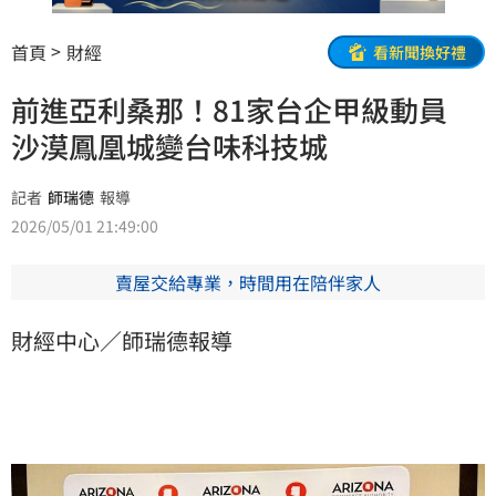
首頁
財經
看新聞換好禮
前進亞利桑那！81家台企甲級動員
沙漠鳳凰城變台味科技城
記者
師瑞德
報導
2026/05/01 21:49:00
賣屋交給專業，時間用在陪伴家人
財經中心／師瑞德報導