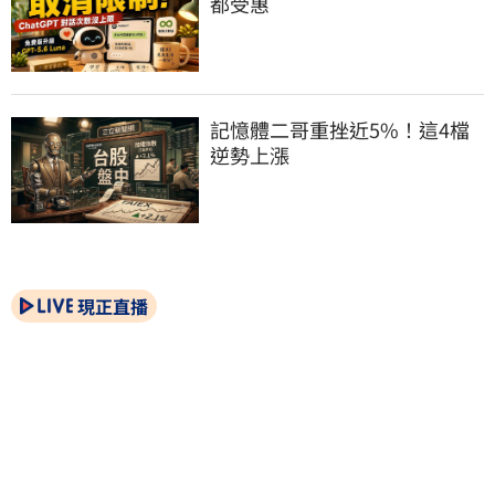
都受惠
記憶體二哥重挫近5%！這4檔
逆勢上漲
現正直播