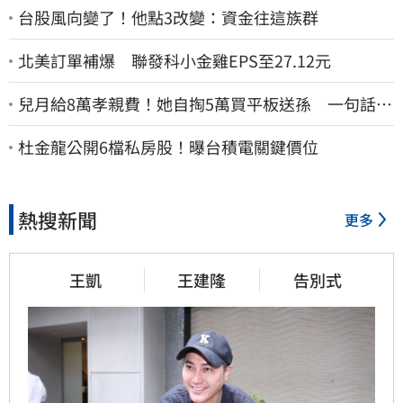
台股風向變了！他點3改變：資金往這族群
北美訂單補爆 聯發科小金雞EPS至27.12元
兒月給8萬孝親費！她自掏5萬買平板送孫 一句話愣
原地「傷心不已」
杜金龍公開6檔私房股！曝台積電關鍵價位
熱搜新聞
更多
王凱
王建隆
告別式