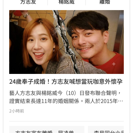
方志友
楊銘威
離婚
24歲奉子成婚！方志友喊想當玩咖意外懷孕
藝人方志友與楊銘威今（10）日發布聯合聲明，
證實結束長達11年的婚姻關係。兩人於2015年奉
子成婚，育有一子一女。回顧這段婚姻，方志友
2小時前
坦言當年意外懷孕讓她從「玩咖」心態轉變為人
母，過程充滿波折。婚姻期間曾因與吳念軒的緋
聞引發軒然大波，儘管當時經紀人出面澄清，仍
方志友宣布離婚　昆凌曾
李易同台六月前