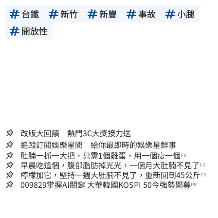
台鐵
新竹
新豐
事故
小腿
開放性
改版大回饋 熱門3C大獎接力送
追蹤訂閱娛樂星聞 給你最即時的娛樂星鮮事
肚腩一抓一大把，只需1個雞蛋，用一個瘦一個
PR
早晨吃這個，腹部脂肪掉光光，一個月大肚腩不見了
PR
檸檬加它，堅持一週大肚腩不見了，重新回到45公斤
PR
009829掌握AI關鍵 大華韓國KOSPI 50今強勢開募
PR