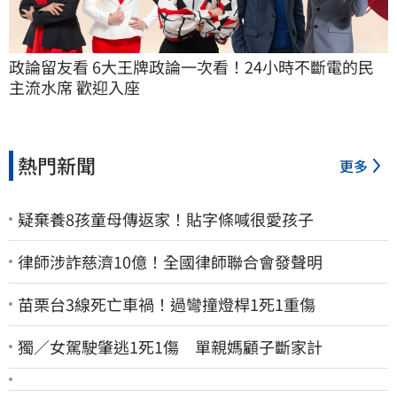
政論留友看 6大王牌政論一次看！24小時不斷電的民
主流水席 歡迎入座
熱門新聞
更多
疑棄養8孩童母傳返家！貼字條喊很愛孩子
律師涉詐慈濟10億！全國律師聯合會發聲明
苗栗台3線死亡車禍！過彎撞燈桿1死1重傷
獨／女駕駛肇逃1死1傷 單親媽顧子斷家計