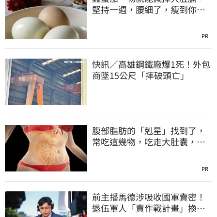
堅持一週，腰細了，瘦到你懷
疑人生！
PR
快訊／高雄鋼鐵廠爆1死！外包
商墜15公尺「摔破頭亡」
腹部脂肪的「剋星」找到了，
常吃這幾物，吃走大肚囊，瘦
出小蠻腰
PR
前主播馬德涉吸收國軍賣密！
退伍軍人「賣作戰計畫」換虛