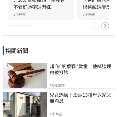
讓夫妻關係備受考驗。如今兩人決定和平分手，
不看好她帶球閃嫁
楊銘威婚變反應
聲明強調雖無法再做情人，但永遠是家人，未來
3小時前
3小時前
將共同肩負育兒責任。雙方對離婚細節保持低
調，請求外界給予空間，並承諾在各自領域穩定
前行，珍惜過往十二年的陪伴與包容。
相關新聞
超商5度猥褻7歲童！他喊這理
由被打臉
56分鐘前
兒女蝸居！澎湖13孩母返家父
無消息
1小時前