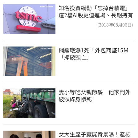
知名投資網勸「忘掉台積電」
這2檔AI股更值進場、長期持有
(2018年08月06日)
鋼鐵廠爆1死！外包商墜15Ｍ
「摔破頭亡」
妻小等吃父親節餐　他家門外
破頭碎身慘死
女大生產子藏屍背景曝！產檢