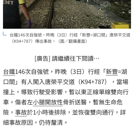
台鐵146次自強號，昨晚（3日）行經「新豐=湖口間」唐榮平交道
（K94+787）傳出事故。（圖／翻攝畫面）
[廣告] 請繼續往下閱讀…
台鐵
146次自強號，昨晚（3日）行經「
新豐
=湖
口間」有人闖入唐榮平交道（K94+787），當場
撞上，導致行駛受影響，暫以東正線單線雙向行
車。傷者左
小腿
開放性
骨折送醫，暫無生命危
險，
事故
於1小時後排除，並恢復雙向通行，詳
細事故原因，仍待釐清。