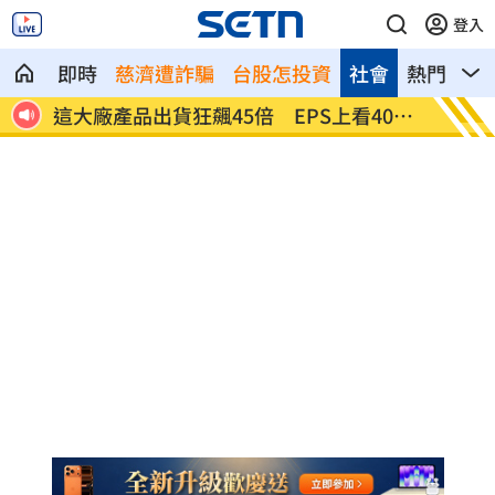
登入
即時
慈濟遭詐騙
台股怎投資
社會
熱門
影
01
相信黃仁勳？喊逢低買AI股績效曝光
兒女蝸