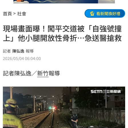
首頁
社會
看新聞換好禮
現場畫面曝！闖平交道被「自強號撞
上」他小腿開放性骨折…急送醫搶救
記者
陳弘逸
報導
2026/05/04 06:04:00
記者陳弘逸／
新竹
報導