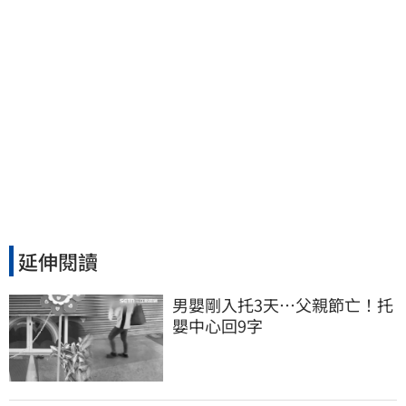
延伸閱讀
男嬰剛入托3天…父親節亡！托
嬰中心回9字