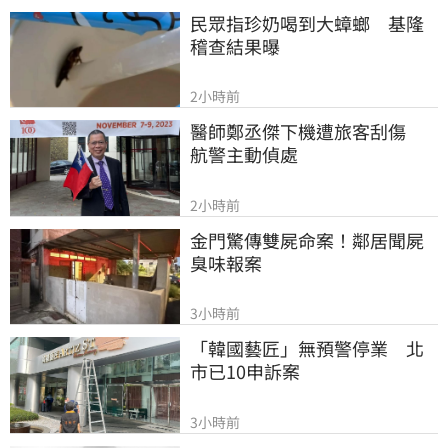
民眾指珍奶喝到大蟑螂　基隆
稽查結果曝
2小時前
醫師鄭丞傑下機遭旅客刮傷　
航警主動偵處
2小時前
金門驚傳雙屍命案！鄰居聞屍
臭味報案
3小時前
「韓國藝匠」無預警停業　北
市已10申訴案
3小時前