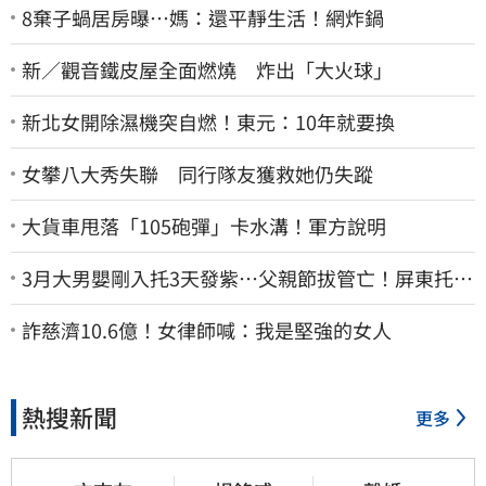
8棄子蝸居房曝⋯媽：還平靜生活！網炸鍋
新／觀音鐵皮屋全面燃燒 炸出「大火球」
新北女開除濕機突自燃！東元：10年就要換
女攀八大秀失聯 同行隊友獲救她仍失蹤
大貨車甩落「105砲彈」卡水溝！軍方說明
3月大男嬰剛入托3天發紫…父親節拔管亡！屏東托嬰
中心回9字
詐慈濟10.6億！女律師喊：我是堅強的女人
熱搜新聞
更多