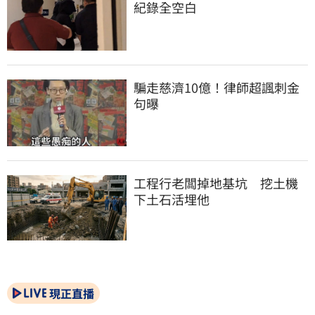
紀錄全空白
騙走慈濟10億！律師超諷刺金
句曝
工程行老闆掉地基坑　挖土機
下土石活埋他
現正直播