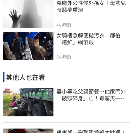
惡魔外公性侵外孫女！母悲兒
時惡夢重演
4小時前
女騎樓急解便拋污衣　鄰伯
「嚐鮮」網傻眼
6小時前
其他人也在看
妻小等吃父親節餐⋯他家門外
「破頭碎身」亡！毒駕男一路
向南撞死人收押
雞蛋加一物就能減掉大肚腩，