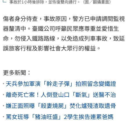
事故於1小時後排除，並恢復雙向通行。（圖／翻攝畫面）
傷者身分待查，事故原因，警方已申請調閱監視
器釐清中。臺鐵公司呼籲民眾應尊重並愛惜生
命，勿侵入鐵路路線，以免造成列車事故，致延
誤旅客行程及影響社會大眾行的權益。
更多新聞：
天兵參加軍演「幹走子彈」拍照留念變鐵證
離奇死亡案！人倒登山口「斷氣」送醫不治
嫌正面照曝「殺妻燒屍」焚化爐殘渣取遺骨
罵女班導「豬油旺盛」2學生挨告連累爸媽