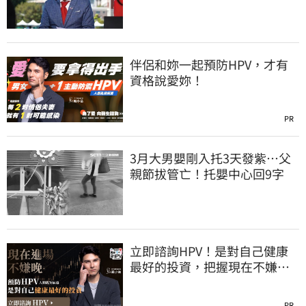
擬幣遭起訴
伴侶和妳一起預防HPV，才有
資格說愛妳！
PR
3月大男嬰剛入托3天發紫…父
親節拔管亡！托嬰中心回9字
立即諮詢HPV！是對自己健康
最好的投資，把握現在不嫌
晚！
PR