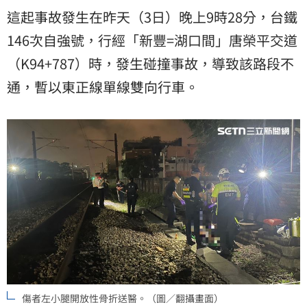
這起事故發生在昨天（3日）晚上9時28分，台鐵
146次自強號，行經「新豐=湖口間」唐榮平交道
（K94+787）時，發生碰撞事故，導致該路段不
通，暫以東正線單線雙向行車。
傷者左小腿開放性骨折送醫。（圖／翻攝畫面）