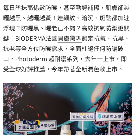
每日塗抹高係數防曬，甚至勤勞補擦，肌膚卻越
曬越黑、越曬越黃！連細紋、暗沉、斑點都加速
浮現？防曬黑、曬老已不夠？高效抗氧防禦更關
鍵！BIODERMA法國
貝膚黛瑪
鎖定抗氧、抗黑、
抗老等全方位防曬需求，全面杜絕任何防曬破
口，Photoderm 超耐曬系列，去年一上市，即
受全球好評推薦，今年帶著全新潤色款上市。