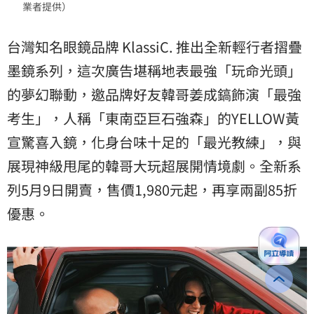
業者提供）
台灣知名眼鏡品牌 KlassiC. 推出全新輕行者摺疊
墨鏡系列，這次廣告堪稱地表最強「玩命光頭」
的夢幻聯動，邀品牌好友韓哥姜成鎬飾演「最強
考生」，人稱「東南亞巨石強森」的YELLOW黃
宣驚喜入鏡，化身台味十足的「最光教練」，與
展現神級甩尾的韓哥大玩超展開情境劇。全新系
列5月9日開賣，售價1,980元起，再享兩副85折
優惠。