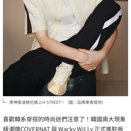
男神張凌赫也換上H-STREET。（圖／品牌業者提供）
喜歡韓系穿搭的時尚迷們注意了！韓國兩大現象
級潮牌COVERNAT 與 Wacky WiLLy 正式進駐板