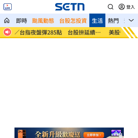
登入
即時
颱風動態
台股怎投資
生活
熱門
影音
續反
美股多收黑！道瓊跌464點 費半小漲39
今迎立
點