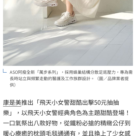
ASO阿瘦全新「萬步系列」，採用蜂巢結構分散足底壓力，專為需
長時站立與頻繁走動的醫護及工作族群設計。（圖／品牌業者提
供）
康是美
推出「飛天小女警甜酷出擊50元抽抽
樂」，以飛天小女警經典角色為主題甜酷登場！
一口氣祭出八款好物，從鐵粉必搶的精緻公仔到
暖心療癒的枕頭毛毯通通有，並且換上了少女感