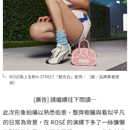
ROSÉ換上全新H-STREET「銀光白」配色。（圖／品牌業者提
供）
[廣告] 請繼續往下閱讀…
此次形象拍攝以熟悉街景、整齊樹籬與看似平凡
的日常為背景，在 ROSÉ 的演繹下多了一絲慵懶