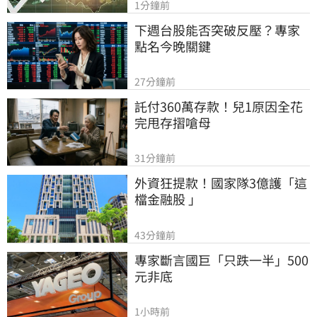
1分鐘前
下週台股能否突破反壓？專家
點名今晚關鍵
27分鐘前
託付360萬存款！兒1原因全花
完甩存摺嗆母
31分鐘前
外資狂提款！國家隊3億護「這
檔金融股 」
43分鐘前
專家斷言國巨「只跌一半」500
元非底
1小時前