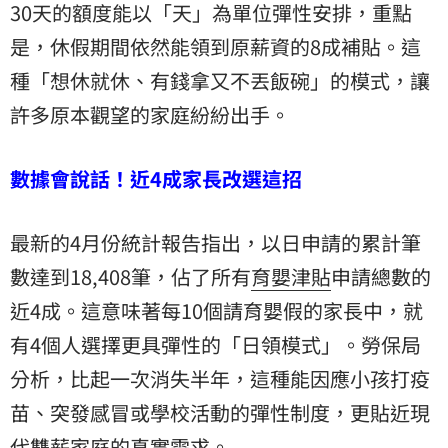
30天的額度能以「天」為單位彈性安排，重點
是，休假期間依然能領到原薪資的8成補貼。這
種「想休就休、有錢拿又不丟飯碗」的模式，讓
許多原本觀望的家庭紛紛出手。
數據會說話！近4成家長改選這招
最新的4月份統計報告指出，以日申請的累計筆
數達到18,408筆，佔了所有
育嬰津貼
申請總數的
近4成。這意味著每10個請育嬰假的家長中，就
有4個人選擇更具彈性的「日領模式」。勞保局
分析，比起一次消失半年，這種能因應小孩打疫
苗、突發感冒或學校活動的彈性制度，更貼近現
代雙薪家庭的真實需求。