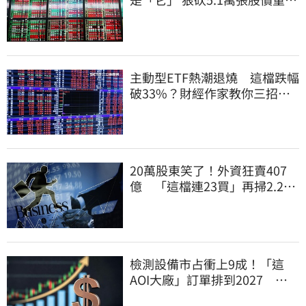
近5%
主動型ETF熱潮退燒 這檔跌幅
破33%？財經作家教你三招避
開投資人性弱點
20萬股東笑了！外資狂賣407
億 「這檔連23買」再掃2.2萬
張
檢測設備市占衝上9成！「這
AOI大廠」訂單排到2027 目
標價上看780元