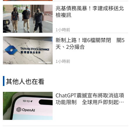
兆基債務風暴！李建成移送北
檢複訊
1小時前
新制上路！增6檔關禁閉　關5
天、2分撮合
1小時前
其他人也在看
ChatGPT震撼宣布將取消這項
功能限制 全球用戶即刻起
「免費」用到飽