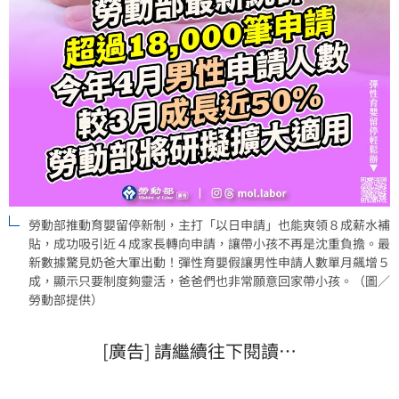
勞動部推動育嬰留停新制，主打「以日申請」也能爽領８成薪水補
貼，成功吸引近４成家長轉向申請，讓帶小孩不再是沈重負擔。最
新數據驚見奶爸大軍出動！彈性育嬰假讓男性申請人數單月飆增５
成，顯示只要制度夠靈活，爸爸們也非常願意回家帶小孩。（圖／
勞動部提供）
[廣告] 請繼續往下閱讀…