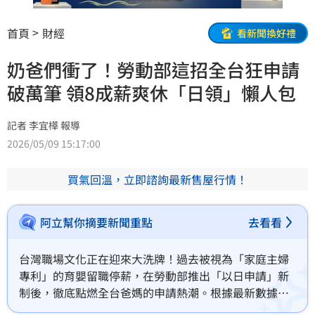
首頁
財經
看新聞換好禮
奶爸們衝了！勞動部這招全台狂申請
破萬筆 領8成薪爽休「日領」懶人包
記者 李宜樺 報導
2026/05/09 15:17:00
買氣回溫，立即諮詢最新售屋行情！
阿立幫你摘要新聞重點
去看看
台灣職場文化正在迎來大洗牌！過去被視為「家庭主婦
專利」的育嬰留職停薪，在勞動部推出「以日申請」新
制後，徹底點燃全台爸媽的申請熱潮。根據最新數據顯
示，今年4月申請筆數已瘋狂突破1萬8千筆，最令人跌