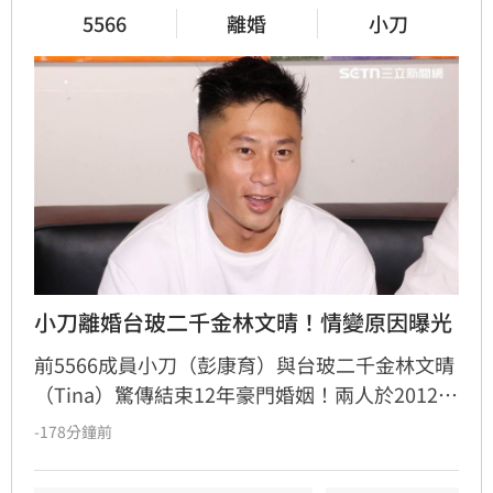
5566
離婚
小刀
小刀離婚台玻二千金林文晴！情變原因曝光
前5566成員小刀（彭康育）與台玻二千金林文晴
（Tina）驚傳結束12年豪門婚姻！兩人於2012年
舉辦耗資逾500萬的世紀婚宴，曾是演藝圈與豪
-178分鐘前
門聯姻的佳話，如今卻傳出已低調離婚，兩名子
女目前由林文晴照料。據知情人士透露，兩人因