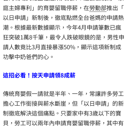
庭主婦專利」的育嬰留職停薪，在
勞動部
推出「
以日申請
」新制後，徹底點燃全台爸媽的申請熱
潮。根據最新數據顯示，今年4月申請筆數已瘋
狂突破1萬8千筆，最令人跌破眼鏡的是，男性申
請人數竟比3月直接暴漲50%，顯示這項新制成
功擊中奶爸們的心。
這招必看！按天申請領8成薪
傳統育嬰假一請就是半年、一年，常讓許多勞工
擔心工作銜接與薪水斷崖，但「以日申請」的新
制徹底解決這個痛點。只要家中有3歲以下的寶
貝，勞工可以兩年內申請育嬰留職停薪，其中有