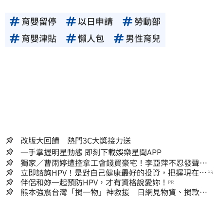
育嬰留停
以日申請
勞動部
育嬰津貼
懶人包
男性育兒
改版大回饋 熱門3C大獎接力送
一手掌握明星動態 即刻下載娛樂星聞APP
獨家／曹雨婷遭控拿工會錢買豪宅！李亞萍不忍發聲：
余天管工會都貼錢
立即諮詢HPV！是對自己健康最好的投資，把握現在不
PR
嫌晚！
伴侶和妳一起預防HPV，才有資格說愛妳！
PR
熊本強震台灣「捐一物」神救援 日網見物資、捐款
喊：給台灣統治算了