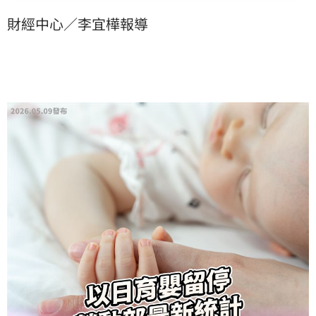
破眼鏡的是，男性申請人數竟比3月直接暴漲50%，顯示
財經中心／李宜樺報導
這項新制成功擊中奶爸們的心。