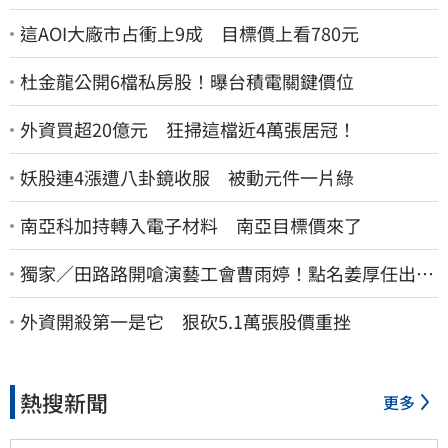
這AOI大廠市占衝上9成 目標價上看780元
杜金龍公開6檔私房股！曝台積電關鍵價位
外資買超20億元 狂掃這檔近4萬張居冠！
妖股連4漲遭八卦鏡收服 被動元件一片綠
南亞科加持轉入電子材料 南亞目標價來了
獨家／田路路開嗆演藝工會曹雨婷！點名姜厚任出
來 他16字回應了
外資開殺第一是它 狠砍5.1萬張股價重挫
熱搜新聞
更多