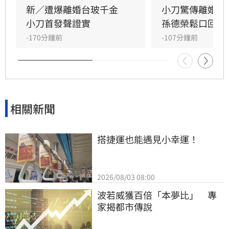
長年相處失去交集，且小刀長期「無特別作為」
新／遭爆離婚台玻千金　
小刀驚傳離婚台
導致感情破裂。小刀昔日以5566成員身分紅遍亞
小刀首發聲證實
孫德榮鬆口回應
洲，後轉型幕後經營影視與文創事業，對於婚變
-170分鐘前
-107分鐘前
傳聞，雙方至今皆未公開回應與說明，昔日宛如
童
相關新聞
搭捷運也能遇見小幸運！
2026/08/03 08:00
波若威獲百倍「本夢比」　專
家揭都市傳說