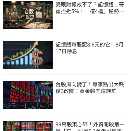
亮眼財報救不了？記憶體二哥
重挫近5%！「這4檔」逆勢上
漲扛起大旗
記憶體每股配8.6元的它 8月
17日除息
台股風向變了！專家點出大跌
後3改變：資金轉向這族群
99萬股東心碎！外資開殺第一
是「它」 狠砍5.1萬張股價重挫