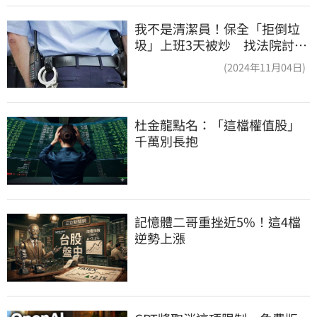
我不是清潔員！保全「拒倒垃
圾」上班3天被炒 找法院討公
道結果出爐
(2024年11月04日)
杜金龍點名：「這檔權值股」
千萬別長抱
記憶體二哥重挫近5%！這4檔
逆勢上漲