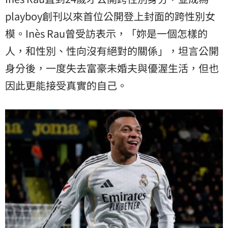
playboy
創刊以來首位公開登上封面的跨性別女
模。Inès Rau曾受訪表示，「妳是一個怎樣的
人，和性別、性向沒有絕對的關係」，坦言公開
身分後，一度失去富豪未婚夫與優渥生活，但也
因此更能接受真實的自己。