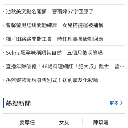
池秋美突點名開撕 曹雨婷57字回應了
曾馨瑩甩尪緋聞勤練舞 女兒搭捷運被捕獲
獨／田路路開撕工會 時任理事長康凱回應
Selina飄孕味稱順其自然 五個月後狀態曝
直播年賺破億！46歲料理網紅「肥大叔」離世 曾連
播17小時辛酸面曝
孫燕姿悲慟現身告別式！送別摯友化妝師
熱搜新聞
更多
姜厚任
女友
陳苡孋