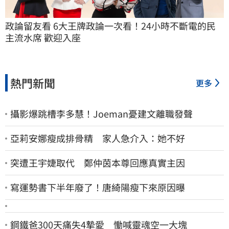
政論留友看 6大王牌政論一次看！24小時不斷電的民
主流水席 歡迎入座
熱門新聞
更多
攝影爆跳槽李多慧！Joeman憂建文離職發聲
亞莉安娜瘦成排骨精 家人急介入：她不好
突遭王宇婕取代 鄭仲茵本尊回應真實主因
寫運勢書下半年廢了！唐綺陽瘦下來原因曝
鋼鐵爸300天痛失4摯愛 慟喊靈魂空一大塊