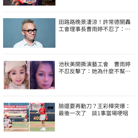
田路路晚景淒涼！許常德開轟
工會理事長曹雨婷不忍了：別
只包紅包慰問
池秋美開撕演藝工會 曹雨婷
不忍反擊了：她為什麼不幫田
路路
臉還要再動刀？王彩樺突爆：
最後一次了 談1事當場哽咽