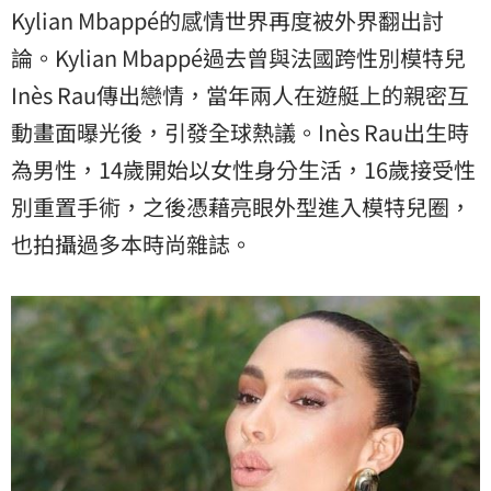
Kylian Mbappé的感情世界再度被外界翻出討
論。Kylian Mbappé過去曾與法國跨性別模特兒
Inès Rau傳出戀情，當年兩人在遊艇上的親密互
動畫面曝光後，引發全球熱議。Inès Rau出生時
為男性，14歲開始以女性身分生活，16歲接受性
別重置手術，之後憑藉亮眼外型進入模特兒圈，
也拍攝過多本時尚雜誌。