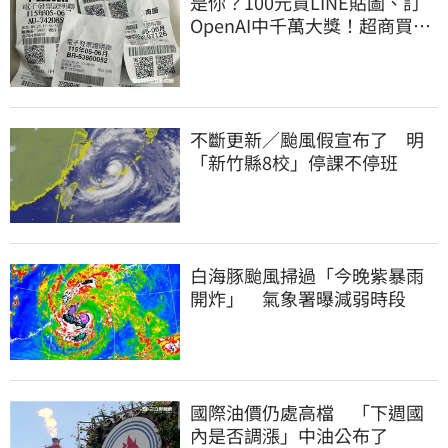
是你？100元買LINE貼圖、訂
OpenAI中千萬大獎！超商買10
元麥香爽中200萬
不斷更新／颱風假宣布了 明
「新竹縣8校」停課不停班
白海豚颱風掃過「今晚紫暴雨
開炸」 氣象署曝減弱時段
國際油價仍處高檔 「下週國
內是否調漲」中油公布了