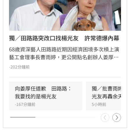
獨／田路路突改口找楊光友　許常德爆內幕
68歲資深藝人田路路近期因經濟困境多次槓上演
藝工會理事長曹雨婷，更公開點名創辦人姜厚任
出面，事後卻發文坦言搞錯對象，真正想找的是
-202分鐘前
前理事長楊光友。楊光友對此回應，質疑田路路
晚年困頓不應全歸咎於工會。對此，音樂人許常
德出面緩頰，建議田路路應先安頓好生活，並提
向姜厚任道歉　田路路：
獨／批曹雨婷帳
議透過口述歷史記錄資深藝人的故事。許常德同
我要找的是楊光友
光友再轟余天工
時批評現任理事長曹雨婷不應神隱，呼籲工會應
-167分鐘前
5小時前
展現具體作為照顧資深藝人，而非僅提供勞健保
功能。整起事件引發關注，田路路則強調目前先
處理身體狀況，後續發展仍待觀察。