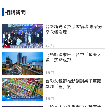
相關新聞
台新新光金控淨零論壇 專家分
享永續治理
1天前
商場戰國來臨　台中「頂奢大
道」逐漸成形
1天前
台彩父親節推新刮刮樂千萬頭
獎超「爸」氣
1天前
「拍片人的多重宇宙」職涯論