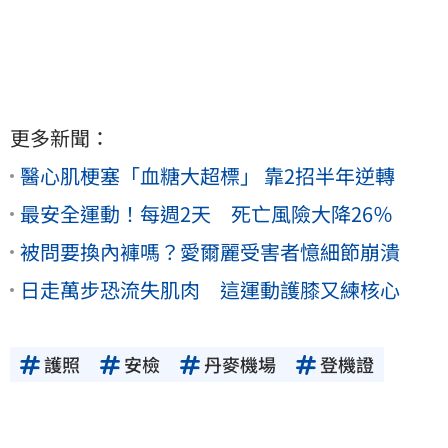
更多新聞：
醫心肌梗塞「血糖大超標」 靠2招半年逆轉
最安全運動！每週2天 死亡風險大降26％
被問要換內褲嗎？愛爾麗受害者憶細節崩潰
日走萬步恐流失肌肉 這運動護膝又練核心
護照
安檢
丹麥機場
登機證