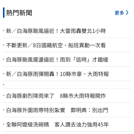
熱門新聞
更多
新／白海豚颱風逼近！大雷雨轟雙北1小時
不斷更新／8日國籍航空、船班異動一次看
白海豚颱風擺盪逼近！雨到「這時」才趨緩
新／白海豚雨彈開轟！10縣市豪、大雨特報
白海豚劇烈降雨來了 8縣市大雨特報開炸
白海豚外圍雨帶特別紮實 鄭明典：別出門
全聯阿嬤級洗碗精 客人讚去油力強用45年