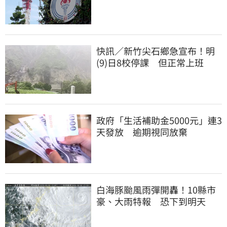
快訊／新竹尖石鄉急宣布！明
(9)日8校停課 但正常上班
政府「生活補助金5000元」連3
天發放 逾期視同放棄
白海豚颱風雨彈開轟！10縣市
豪、大雨特報 恐下到明天