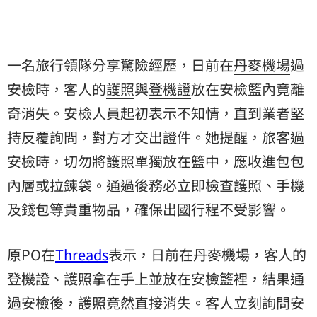
一名旅行領隊分享驚險經歷，日前在
丹麥機場
過
安檢
時，客人的
護照
與
登機證
放在安檢籃內竟離
奇消失。安檢人員起初表示不知情，直到業者堅
持反覆詢問，對方才交出證件。她提醒，旅客過
安檢時，切勿將護照單獨放在籃中，應收進包包
內層或拉鍊袋。通過後務必立即檢查護照、手機
及錢包等貴重物品，確保出國行程不受影響。
原PO在
Threads
表示，日前在丹麥機場，客人的
登機證、護照拿在手上並放在安檢籃裡，結果通
過安檢後，護照竟然直接消失。客人立刻詢問安