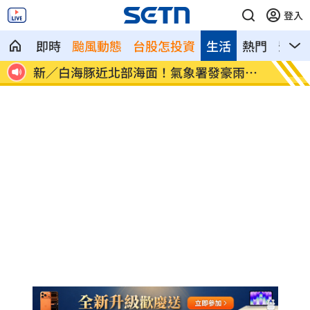
登入
即時
颱風動態
台股怎投資
生活
熱門
影音
像台
新／白海豚近北部海面！氣象署發豪雨特
南電Q
報