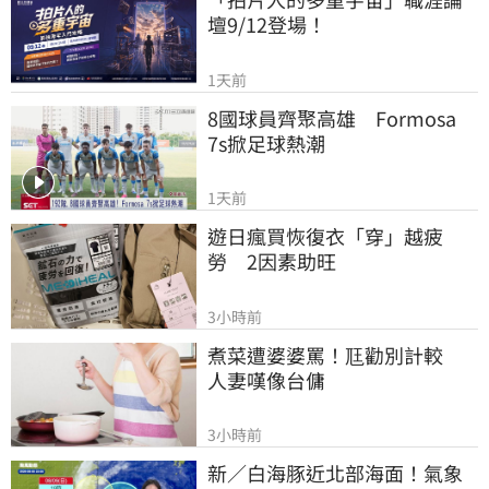
壇9/12登場！
1天前
8國球員齊聚高雄　Formosa 
7s掀足球熱潮
1天前
遊日瘋買恢復衣「穿」越疲
勞　2因素助旺
3小時前
煮菜遭婆婆罵！尫勸別計較　
人妻嘆像台傭
3小時前
新／白海豚近北部海面！氣象