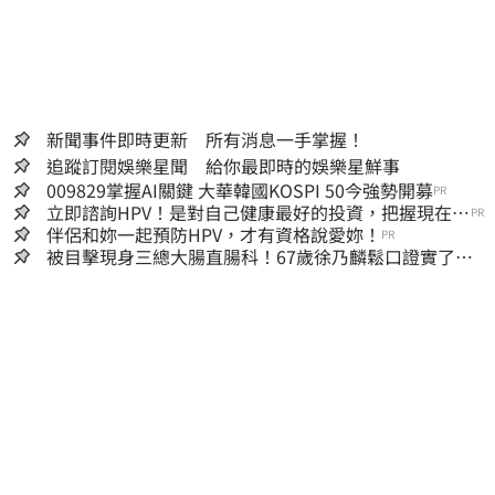
新聞事件即時更新 所有消息一手掌握！
追蹤訂閱娛樂星聞 給你最即時的娛樂星鮮事
009829掌握AI關鍵 大華韓國KOSPI 50今強勢開募
PR
立即諮詢HPV！是對自己健康最好的投資，把握現在不
PR
嫌晚！
伴侶和妳一起預防HPV，才有資格說愛妳！
PR
被目擊現身三總大腸直腸科！67歲徐乃麟鬆口證實了
真實體況曝光