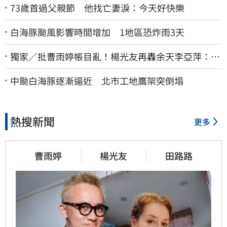
73歲首過父親節 他找亡妻淚：今天好快樂
白海豚颱風影響時間增加 1地區恐炸雨3天
獨家／批曹雨婷帳目亂！楊光友再轟余天李亞萍：他
們工會跟演藝圈沒關
中颱白海豚逐漸逼近 北市工地鷹架突倒塌
熱搜新聞
更多
曹雨婷
楊光友
田路路