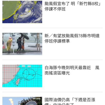
颱風假宣布了 明「新竹縣8校」
停課不停班
新／有望放颱風假?8縣市明達
停班停課標準
白海豚今晚到明天最靠近　風
雨搖滾區曝光
國際油價仍高「下週是否漲
價」中油公布了