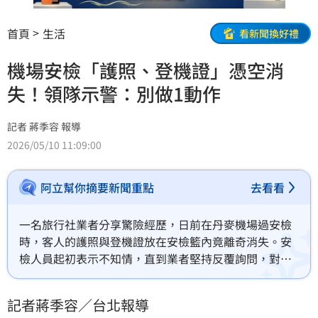
首頁
生活
看新聞換好禮
機場安檢「護照、登機證」憑空消
失！領隊示警：別做1動作
記者 蔣季容 報導
2026/05/10 11:09:00
阿立幫你摘要新聞重點
去看看
一名旅行社業者分享驚險經歷，日前在丹麥機場過安檢
時，客人的護照與登機證放在安檢籃內竟離奇消失。安
檢人員起初表示不知情，直到業者堅持反覆詢問，對方
才交出證件。她提醒，旅客過安檢時，切勿將護照單獨
放在籃中，應收進包包內層或拉鍊袋。通過後務必立即
記者蔣季容／台北報導
檢查護照、手機及錢包等貴重物品，確保出國行程不受