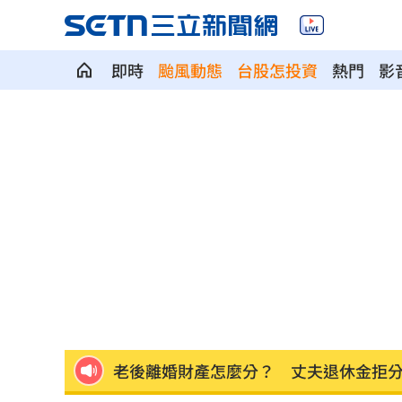
即時
颱風動態
台股怎投資
熱門
影
疫苗真相！蔣萬安嗆一句 謝金河痛心
股災這8檔規模逆勢創高 它最猛成長逾1
爆掛表妹當小三！表姊擅貼IG下場慘了
半導體與綠能雙箭頭！ 「它」霸氣狂賺
華許9月升息？ING：匯市在他與戰爭間
老後離婚財產怎麼分？ 丈夫退休金拒
「這餐飲集團」擺脫陰霾！上半年營收