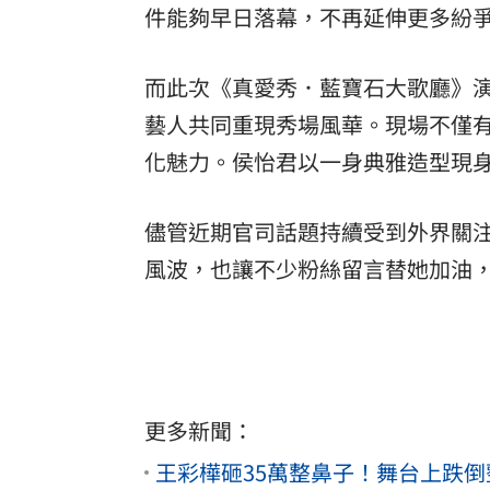
件能夠早日落幕，不再延伸更多紛
而此次《真愛秀．藍寶石大歌廳》
藝人共同重現秀場風華。現場不僅
化魅力。侯怡君以一身典雅造型現
儘管近期官司話題持續受到外界關
風波，也讓不少粉絲留言替她加油
更多新聞：
王彩樺砸35萬整鼻子！舞台上跌