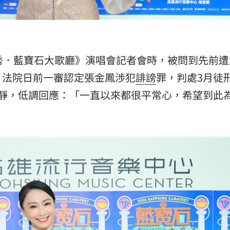
熱潮
10:00
15
秀．藍寶石大歌廳》演唱會記者會時，被問到先前遭
，法院日前一審認定張金鳳涉犯
誹謗
罪，判處3月徒
平靜，低調回應：「一直以來都很平常心，希望到此