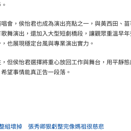
爭。
演唱會，侯怡君也成為演出亮點之一，與黃西田、苗
有歌舞演出，還加入大型短劇橋段，讓觀眾重溫早年
身，也展現穩定台風與專業演出實力。
注，但侯怡君選擇將重心放回工作與舞台，用平靜態
，希望事情能真正告一段落。
倒整組壞掉 張秀卿狠虧整完像媽祖很慈悲