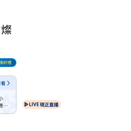
 燦
換好禮
看看
小
現正直播
應：