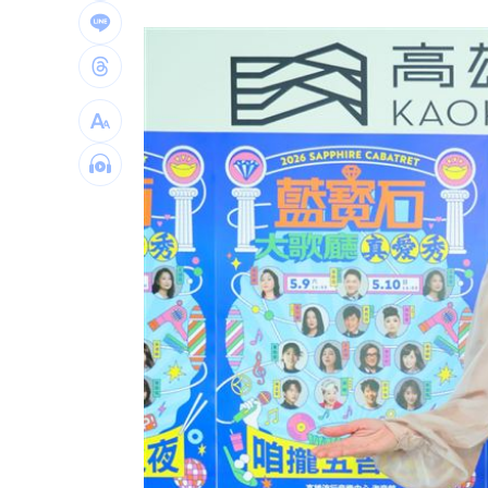
獨／海外遊學增強外語 台人夯英、美
長尾獼猴失控狂襲居民！官方追查異常
伊波拉失控！專家憂病毒恐已突變
00:23
台灣彩券開獎直播中
20:31
LIVE三立+24小時直播
15:27
三立iNEWS新聞台線上直播
18:00
商場戰國來臨 台中「頂奢大道」逐漸
台彩父親節推新刮刮樂千萬頭獎超「爸
「拍片人的多重宇宙」職涯論壇9/12登