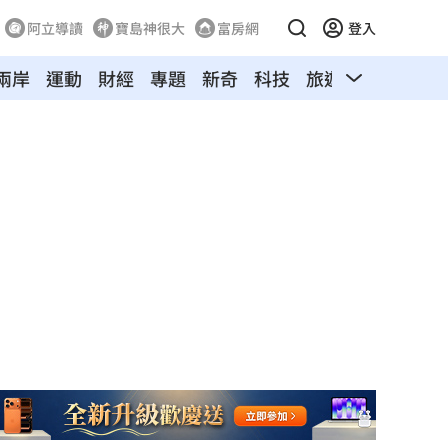
阿立導讀
寶島神很大
富房網
登入
兩岸
運動
財經
專題
新奇
科技
旅遊
汽車
寵物