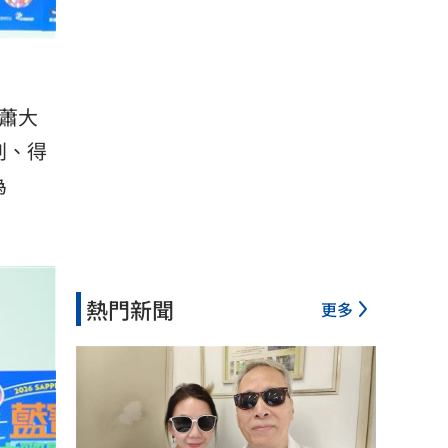
蕭大
刑、得
為
熱門新聞
更多