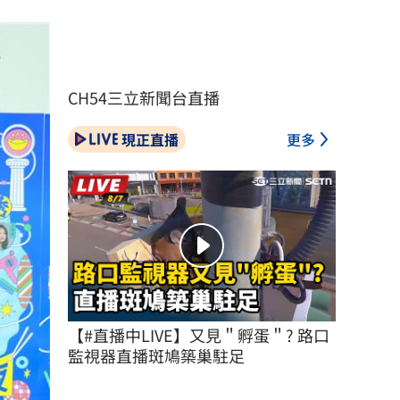
CH54三立新聞台直播
現正直播
更多
【#直播中LIVE】又見＂孵蛋＂? 路口
監視器直播斑鳩築巢駐足