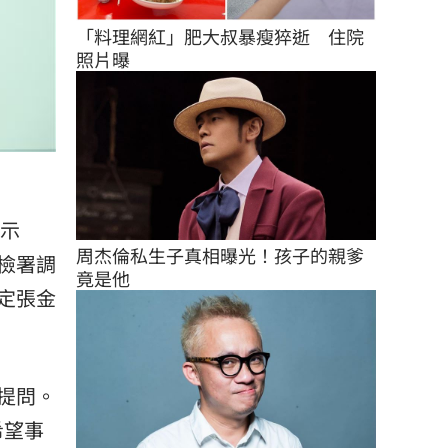
「料理網紅」肥大叔暴瘦猝逝　住院
照片曝
表示
周杰倫私生子真相曝光！孩子的親爹
檢署調
竟是他
定張金
提問。
希望事