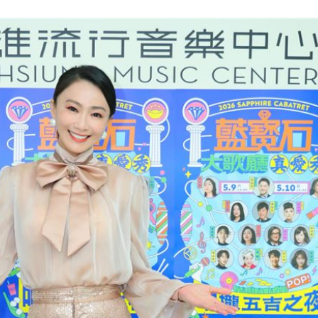
、加
00:31
原因
00:26
成形
12:00
」氣
12:00
場！
10:30