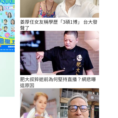
姜厚任女友稱學歷「3碩1博」 台大發
聲了
肥大叔猝逝前為何堅持直播？網悲曝
這原因