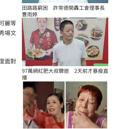
田路路窮困　許常德開轟工會理事長
曹雨婷
可麗等
秀場文
度面對
97萬網紅肥大叔驟逝　2天前才暴瘦直
播