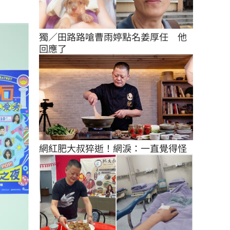
獨／田路路嗆曹雨婷點名姜厚任　他
回應了
網紅肥大叔猝逝！網淚：一直覺得怪