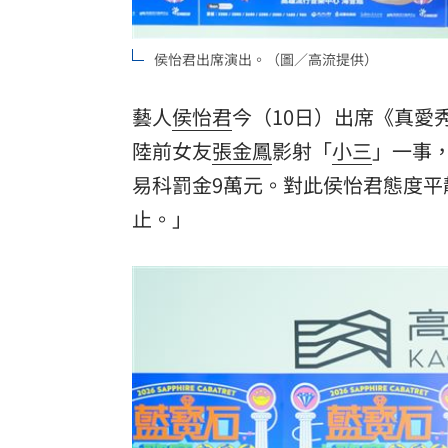
8國球員齊聚高雄 Formosa 7s掀足球
理想混蛋號召粉絲跨海追星吃美食！
18:
侯怡君出席演出。（圖／高流提供）
藝人
侯怡君
今（10日）出席《真愛
陸
前女友
張金鳳
影射「
小三
」一事
易科罰金9萬元。對此侯怡君態度
止。」