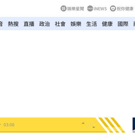
娛樂星聞
iNEWS
祝你健康
音
熱搜
直播
政治
社會
娛樂
生活
健康
國際
發聲
04:43
0%
04:20
04:17
04:04
拉鋸
03:10
分
03:08
創高
03:06