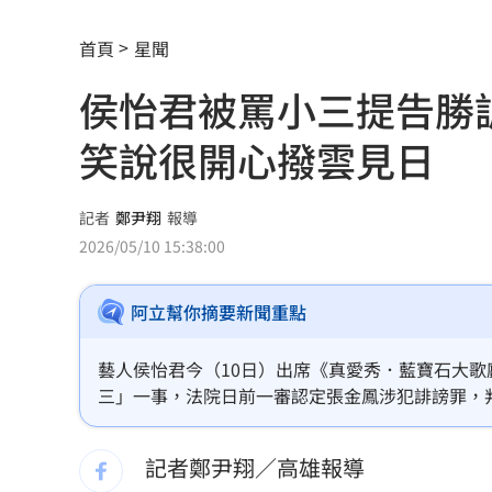
賓士S500擋浩劫！車主這話暖哭全網
01
首頁
星聞
台股暴跌誰最能扛 高含金這幾檔繳正
侯怡君被罵小三提告勝
Q2獲利年增221% 愛普*EPS衝4.18元
笑說很開心撥雲見日
宏福苑大火調查出爐！菸頭引燃施工雜
記者
鄭尹翔
報導
定投10年翻逾5倍 這檔吸引存股族卡位
2026/05/10 15:38:00
新／四指齊揚！台指期飆破500點
00:48
阿立幫你摘要新聞重點
慈濟遭詐10.6億元！全款拿回解方曝
00:
藝人侯怡君今（10日）出席《真愛秀．藍寶石大
稱龍蝦咬完就吐 爆李世宗要信徒喝精
三」一事，法院日前一審認定張金鳳涉犯誹謗罪，
「一直以來都很平常心，希望到此為止。」
樂天女孩淚揭往事 愛意表達障礙遭重
記者鄭尹翔／高雄報導
一張百萬太貴！他公開高價股買法：賺3