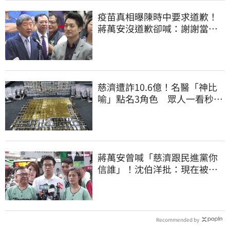
疫苗真相曝陳時中要求道歉！
蔣萬安沒道歉卻喊：謝謝當時
的「他們」
慈濟遭詐10.6億！名醫「神比
喻」點名3角色 眾人一看秒懂
讚：好傳神
蔣萬安曾喊「慈濟跟民進黨你
信誰」！沈伯洋批：現在被發
現是胡扯
Recommended by