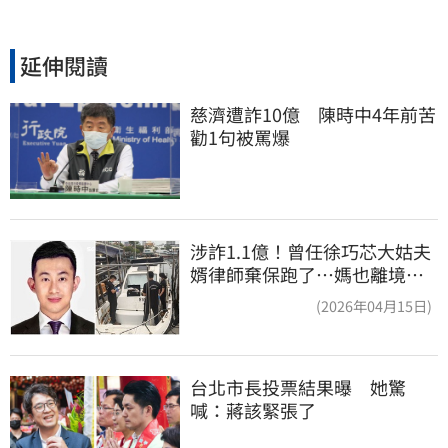
延伸閱讀
慈濟遭詐10億　陳時中4年前苦
勸1句被罵爆
涉詐1.1億！曾任徐巧芯大姑夫
婿律師棄保跑了…媽也離境
桃檢發通緝
(2026年04月15日)
台北市長投票結果曝　她驚
喊：蔣該緊張了