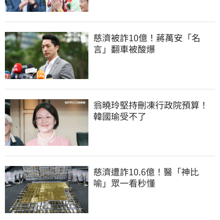
慈濟被詐10億！蔣萬安「名
言」翻車被酸爆
翁曉玲堅持刪凍行政院預算！
韓國瑜受不了
慈濟遭詐10.6億！醫「神比
喻」眾一看秒懂