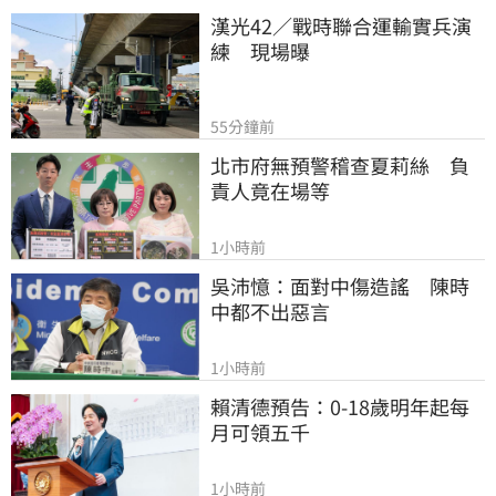
漢光42／戰時聯合運輸實兵演
練　現場曝
55分鐘前
北市府無預警稽查夏莉絲　負
責人竟在場等
1小時前
吳沛憶：面對中傷造謠　陳時
中都不出惡言
1小時前
賴清德預告：0-18歲明年起每
月可領五千
1小時前