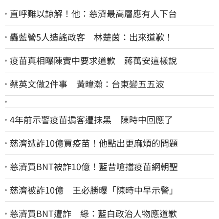
直呼難以諒解！他：慈濟最高層應有人下台
轟藍營5人造謠政客 林楚茵：出來道歉！
疫苗真相曝陳實中要求道歉 蔣萬安這樣說
蔡英文做2件事 黃暐瀚：台東變五五波
4年前示警疫苗掮客遭抹黑 陳時中回應了
慈濟遭詐10億買疫苗！他點出更麻煩的問題
慈濟買BNT被詐10億！藍昔嗆擋疫苗網朝聖
慈濟被詐10億 王必勝曝「陳時中早示警」
慈濟買BNT遭詐 綠：藍白政治人物應道歉