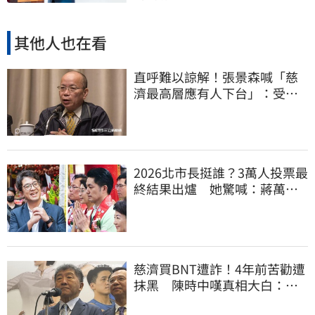
其他人也在看
直呼難以諒解！張景森喊「慈
濟最高層應有人下台」：受害
者是捐款的大眾
2026北市長挺誰？3萬人投票最
終結果出爐 她驚喊：蔣萬安
真該緊張了
慈濟買BNT遭詐！4年前苦勸遭
抹黑 陳時中嘆真相大白：不
實指控者應道歉