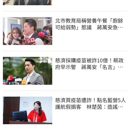
北市教育局稱營養午餐「廚餘
可給弱勢」惹議 蔣萬安急
喊：不會這樣做
慈濟採購疫苗被詐10億！蔡政
府早示警 蔣萬安「名言」翻
車被酸爆
慈濟買疫苗遭詐！點名藍營5人
護航假掮客 林楚茵：造謠政
客出來道歉