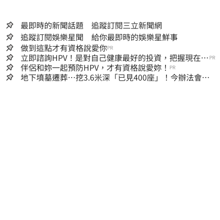
最即時的新聞話題 追蹤訂閱三立新聞網
追蹤訂閱娛樂星聞 給你最即時的娛樂星鮮事
做到這點才有資格說愛你
PR
立即諮詢HPV！是對自己健康最好的投資，把握現在不
PR
嫌晚！
伴侶和妳一起預防HPV，才有資格說愛妳！
PR
地下墳墓遷葬…挖3.6米深「已見400座」！今辦法會安
撫祖先