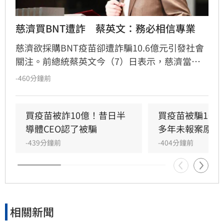
慈濟買BNT遭詐　蔡英文：務必相信專業
慈濟欲採購BNT疫苗卻遭詐騙10.6億元引發社會
關注。前總統蔡英文今（7）日表示，慈濟當時
出發點是救人，如今受騙同樣是受害者，全案已
-460分鐘前
進入司法程序，尊重調查並期待釐清真相。蔡英
文強調，當年全球疫苗供應緊張，政府須在時間
壓力下堅持程序與專業，確保每一筆資源運用無
買疫苗被詐10億！昔日半
買疫苗被騙10.
虞。她再次感謝所有參與防疫、為疫苗奔走的
導體CEO認了被騙
多年未報案原因
人，並指出在危機時刻，唯有冷靜、專業與制度
-439分鐘前
-404分鐘前
把關，才能守護人民安全與信任。
相關新聞