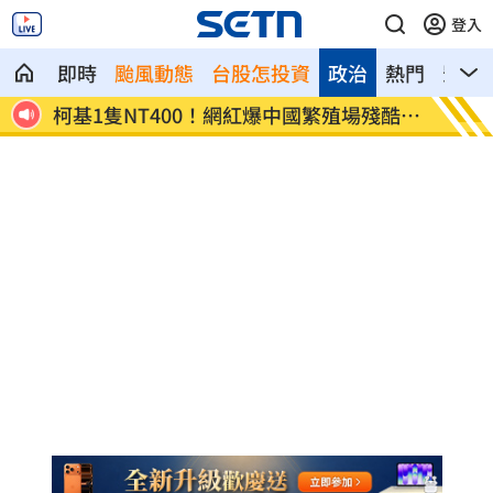
登入
即時
颱風動態
台股怎投資
政治
熱門
影音
真心話
柯基1隻NT400！網紅爆中國繁殖場殘酷黑
蕭敬騰
幕