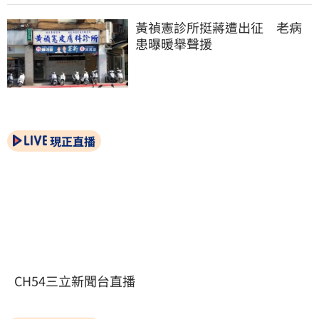
黃禎憲診所挺蔣遭出征　老病
患曝暖舉聲援
現正直播
CH54三立新聞台直播