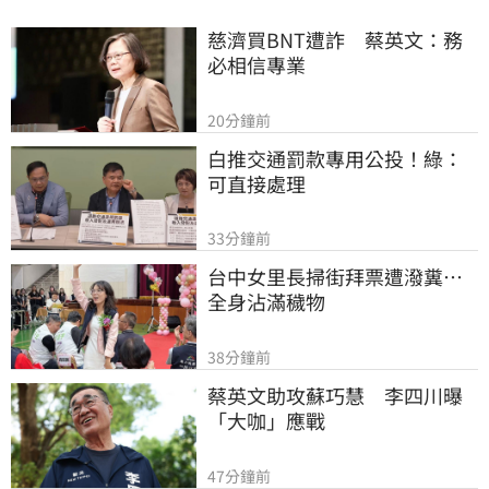
慈濟買BNT遭詐　蔡英文：務
必相信專業
20分鐘前
白推交通罰款專用公投！綠：
可直接處理
33分鐘前
台中女里長掃街拜票遭潑糞⋯
全身沾滿穢物
38分鐘前
蔡英文助攻蘇巧慧　李四川曝
「大咖」應戰
47分鐘前