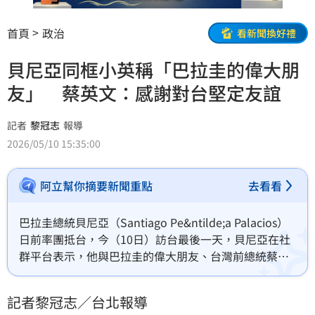
首頁
政治
看新聞換好禮
貝尼亞同框小英稱「巴拉圭的偉大朋
友」 蔡英文：感謝對台堅定友誼
記者
黎冠志
報導
2026/05/10 15:35:00
阿立幫你摘要新聞重點
去看看
巴拉圭總統貝尼亞（Santiago Pe&ntilde;a Palacios）
日前率團抵台，今（10日）訪台最後一天，貝尼亞在社
群平台表示，他與巴拉圭的偉大朋友、台灣前總統蔡英
文會面，共同回顧兩國這些年來在堅定且緊密的盟友關
係下所建立的一切。
記者黎冠志／台北報導