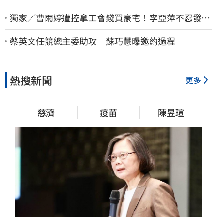
獨家／曹雨婷遭控拿工會錢買豪宅！李亞萍不忍發
聲：余天管工會都貼錢
蔡英文任競總主委助攻 蘇巧慧曝邀約過程
熱搜新聞
更多
慈濟
疫苗
陳昱瑄