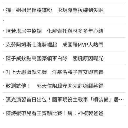
獨／姐姐是悍將鐵粉 彤玥曝應援練到失眠
培若塔居中協調 化解索托與林多多年心結
克勞阿姆斯壯強勢崛起 成國聯MVP大熱門
陳子威欽點高國豪領軍白隊 關鍵原因曝光
升上大聯盟就先發 洋基名將子首安即首轟
敢測試他！ 郭天信阻殺守助完封嗨翻蔣銲
漢光演習首日出包！國軍現役主戰車「噴裝備」居民
撿到零件…軍方說話了
陳詩媛帶兒看王齊麟比賽！網：神複製爸爸