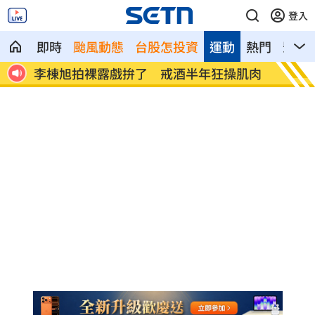
登入
即時
颱風動態
台股怎投資
運動
熱門
影音
肌肉
慈濟被詐10億 王必勝曝「陳時中早示
華邦電
警」
建