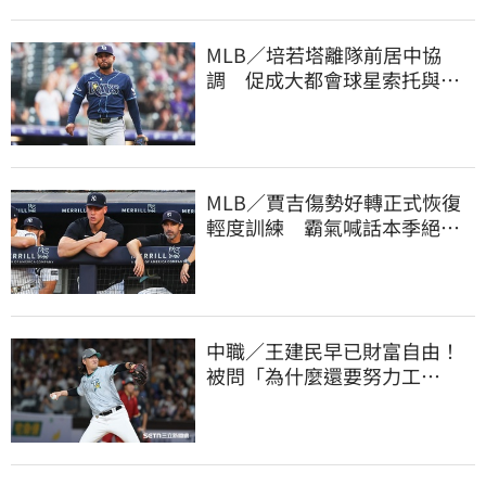
MLB／培若塔離隊前居中協
調 促成大都會球星索托與林
多世紀大和解
MLB／賈吉傷勢好轉正式恢復
輕度訓練 霸氣喊話本季絕對
強勢回歸賽場
中職／王建民早已財富自由！
被問「為什麼還要努力工
作？」吐4字全說了