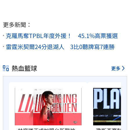
更多新聞：
克羅馬奪TPBL年度外援！ 45.1%高票獲選
雷霆米契爾24分退湖人 3比0聽牌寫7連勝
熱血籃球
更多