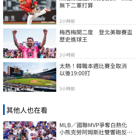
無下二軍打算
2小時前
梅西梅開二度　登北美聯賽盃
歷史進球王
2小時前
太熱！韓職本週比賽全取消　
以後19:00打
3小時前
其他人也在看
MLB／國聯MVP爭奪白熱化
小熊克勞阿姆斯壯雙響砲反超
大谷翔平賠率