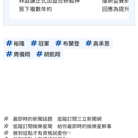
林庭謙正式加盟台新戰神　
瓊斯盃賽制惹
簽下複數年約
回應為提升強
裕隆
冠軍
布蘭登
高承恩
周儀翔
胡凱翔
最即時的新聞話題 追蹤訂閱三立新聞網
追蹤訂閱娛樂星聞 給你最即時的娛樂星鮮事
做到這點才有資格說愛你
PR