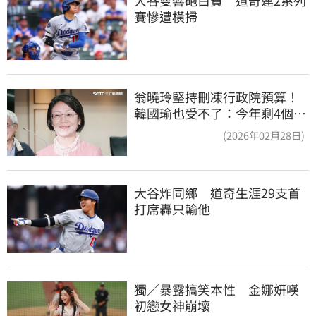
賽慘遭橫掃
翁曉玲堅持刪凍行政院預算！
韓國瑜也受不了：今年剩4個月
你思考一下
(2026年02月28日)
大谷炸同鄉　道奇生涯29支首
打席轟只輸他
獨／暴露搞笑本性　金娜妍嘆
初戀女神崩壞