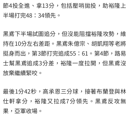
節4投全進、拿13分，包括壓哨拋投，助裕隆上
半場打完48：34領先。
黑鳶下半場試圖追分，但沒能阻擋裕隆攻勢，維
持在10分左右差距。黑鳶朱億宗、胡凱翔等老將
挺身而出，第3節打完追成55：61。第4節，路易
士幫黑鳶追成3分差，裕隆一度拉開，但黑鳶沒
放棄繼續緊咬。
最後1分42秒，高承恩三分球，接著布蘭登與林
仕軒拿分，裕隆又拉成7分領先。黑鳶反攻無
果，亞軍收場。