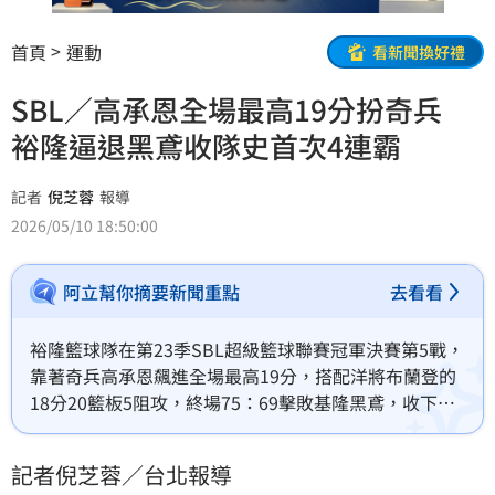
首頁
運動
看新聞換好禮
SBL／高承恩全場最高19分扮奇兵
裕隆逼退黑鳶收隊史首次4連霸
記者
倪芝蓉
報導
2026/05/10 18:50:00
阿立幫你摘要新聞重點
去看看
裕隆籃球隊在第23季SBL超級籃球聯賽冠軍決賽第5戰，
靠著奇兵高承恩飆進全場最高19分，搭配洋將布蘭登的
18分20籃板5阻攻，終場75：69擊敗基隆黑鳶，收下隊
史首次4連霸。
記者倪芝蓉／台北報導