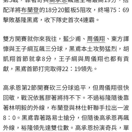
配洋將
布蘭登
的18分20籃板5阻攻，終場75：69
擊敗基隆黑鳶，收下隊史首次4連霸。
雙方開賽就你來我往，藍少甫、
周儀翔
、東方譯
慷與王子綱互飆三分球，黑鳶本土攻勢猛烈，
胡
凱翔
首節就拿8分，王子綱與周儀翔也都有貢
獻，黑鳶首節打完取得22：19領先。
高承恩第2節開賽砍三分球追平，但周儀翔很快
回敬，戰況依舊膠著將持不下。不過裕隆隨後靠
著林明毅的外線，布蘭登與林仕軒聯手拉出一波
8：0。黑鳶靠著路易士搶分，但隨後高承恩再飆
外線，裕隆領先達雙位數。高承恩扮演奇兵，單