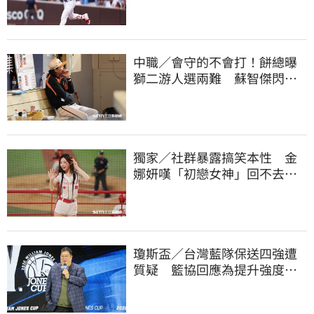
中職／會守的不會打！餅總曝
獅二游人選兩難 蘇智傑閃到
腰最快下週歸隊
獨家／社群暴露搞笑本性 金
娜妍嘆「初戀女神」回不去！
喊話想代言啤酒
瓊斯盃／台灣藍隊保送四強遭
質疑 籃協回應為提升強度！
20年來最高強度