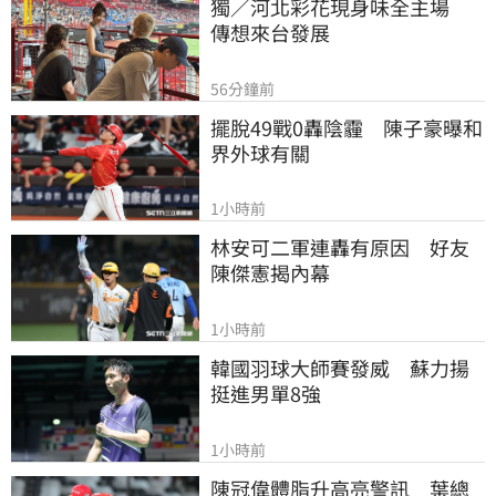
獨／河北彩花現身味全主場　
傳想來台發展
56分鐘前
擺脫49戰0轟陰霾　陳子豪曝和
界外球有關
1小時前
林安可二軍連轟有原因　好友
陳傑憲揭內幕
1小時前
韓國羽球大師賽發威　蘇力揚
挺進男單8強
1小時前
陳冠偉體脂升高亮警訊　葉總