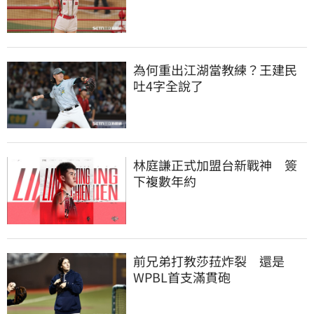
為何重出江湖當教練？王建民
吐4字全說了
林庭謙正式加盟台新戰神　簽
下複數年約
前兄弟打教莎菈炸裂　還是
WPBL首支滿貫砲