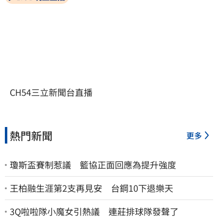
CH54三立新聞台直播
熱門新聞
更多
瓊斯盃賽制惹議 籃協正面回應為提升強度
王柏融生涯第2支再見安 台鋼10下退樂天
3Q啦啦隊小魔女引熱議 連莊排球隊發聲了