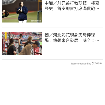
中職／前兄弟打教莎菈一棒寫
歷史 首安即首打席滿貫砲！
還是WPBL第一支
獨／河北彩花現身天母棒球
場！傳想來台發展 味全：歡
迎各界人士進場
Recommended by