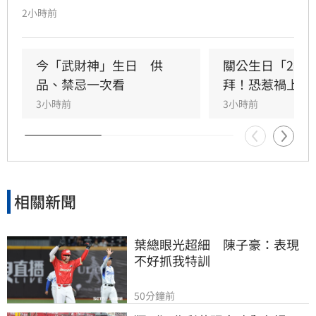
指出，關聖帝君誕辰當日誠心祭拜，有望獲得神
2小時前
明加持。其中屬馬、虎、狗的民眾財運最旺，生
肖馬事業順遂帶動正財；生肖虎投資精準累積資
產；生肖狗偏財運強，有望獲意外之財。專家強
今「武財神」生日　供
關公生日「2類
調，無論生肖為何，只要虔誠備妥供品祭祀，皆
品、禁忌一次看
拜！恐惹禍上身
能祈求聖帝祖庇佑，迎來事業順遂與財源廣進的
3小時前
3小時前
好運勢，建議民眾把握良機，為下半年佈局求
財。
相關新聞
葉總眼光超細　陳子豪：表現
不好抓我特訓
50分鐘前