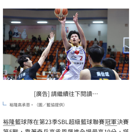
[廣告] 請繼續往下閱讀…
裕隆高承恩。（圖／籃協提供）
裕隆
籃球隊在第23季SBL超級籃球聯賽
冠軍
決賽
第5戰，靠著奇兵
高承恩
飆進全場最高19分，搭