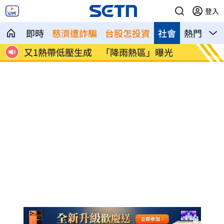
登入
即時
慈濟遭詐騙
台股怎投資
社會
熱門
影
啟開
又1熱帶低壓生成 「降雨熱區」曝光
美伊戰
畫