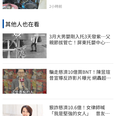
2小時前
其他人也在看
3月大男嬰剛入托3天發紫…父
親節拔管亡！屏東托嬰中心回9
字
騙走慈濟10億買BNT！陳昱瑄
昔宣導反詐影片曝光 網轟超級
諷刺
狠詐慈濟10.6億！女律師喊
「我是堅強的女人」 昔友人