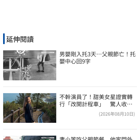
延伸閱讀
男嬰剛入托3天…父親節亡！托
嬰中心回9字
不幹演員了！甜美女星證實轉
行「改開計程車」 驚人收入
全說了
(2026年08月10日)
妻小等吃父親節餐　他家門外