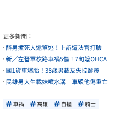
更多新聞：
醉男撞死人還肇逃！上訴遭法官打臉
新／左營軍校路車禍5傷！7旬嬤OHCA
國1貨車爆胎！38歲男載友失控翻覆
民雄男大生載妹噴水溝 車毀他傷重亡
車禍
高雄
自撞
騎士