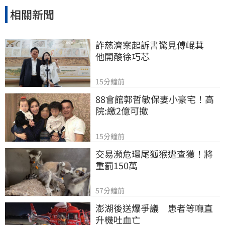
相關新聞
詐慈濟案起訴書驚見傅崐萁　
他開酸徐巧芯
15分鐘前
88會館郭哲敏保妻小豪宅！高
院:繳2億可撤
15分鐘前
交易瀕危環尾狐猴遭查獲！將
重罰150萬
57分鐘前
澎湖後送爆爭議　患者等嘸直
升機吐血亡