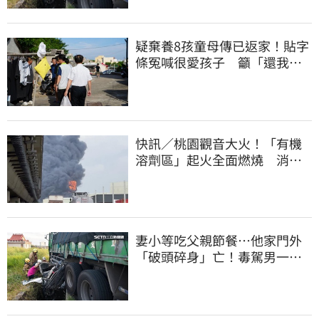
疑棄養8孩童母傳已返家！貼字
條冤喊很愛孩子 籲「還我們
平靜的生活」
快訊／桃園觀音大火！「有機
溶劑區」起火全面燃燒 消
防：危險物質多
妻小等吃父親節餐⋯他家門外
「破頭碎身」亡！毒駕男一路
向南撞死人收押