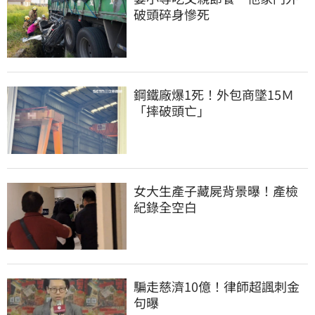
破頭碎身慘死
鋼鐵廠爆1死！外包商墜15Ｍ
「摔破頭亡」
女大生產子藏屍背景曝！產檢
紀錄全空白
騙走慈濟10億！律師超諷刺金
句曝