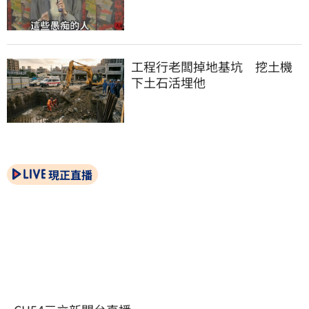
工程行老闆掉地基坑　挖土機
下土石活埋他
現正直播