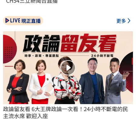
CH54三立新聞台直播
現正直播
更多
政論留友看 6大王牌政論一次看！24小時不斷電的民
主流水席 歡迎入座