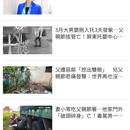
曝：她疫情突神隱
3月大男嬰剛入托3天發紫…父
親節拔管亡！屏東托嬰中心回9
字
父遭惡鄰「挖出雙眼」 兒父
親節悲痛發聲：世界再也沒有
顏色
妻小等吃父親節餐⋯他家門外
「破頭碎身」亡！毒駕男一路
向南撞死人收押