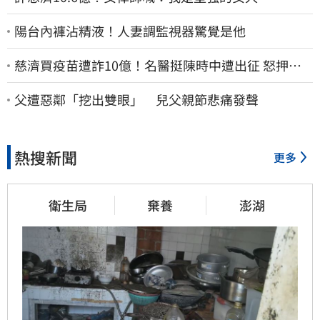
陽台內褲沾精液！人妻調監視器驚覺是他
慈濟買疫苗遭詐10億！名醫挺陳時中遭出征 怒押身
家嗆爆藍白粉
父遭惡鄰「挖出雙眼」 兒父親節悲痛發聲
熱搜新聞
更多
衛生局
棄養
澎湖