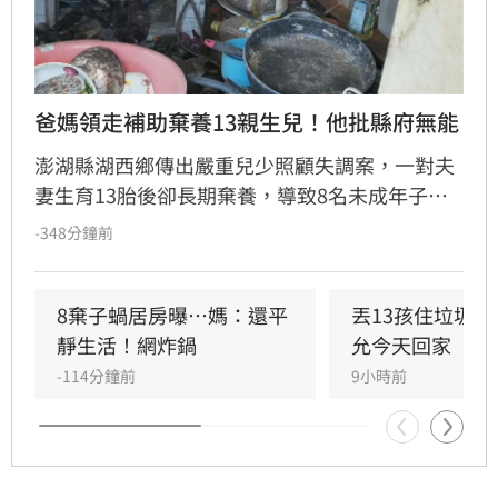
爸媽領走補助棄養13親生兒！他批縣府無能
澎湖縣湖西鄉傳出嚴重兒少照顧失調案，一對夫
妻生育13胎後卻長期棄養，導致8名未成年子女
擠在4坪小屋內「小孩養小孩」，生活慘況引發
-348分鐘前
社會譁然。縣議員許育愷揭露此事後，各界善心
湧入提供餐食救急，目前母親已返家，醫護評估
孩童健康無虞。然而，針對縣府處置被質疑慢半
8棄子蝸居房曝⋯媽：還平
丟13孩住垃圾
拍，前社會處長、律師桂祥晟重砲抨擊，主張縣
靜生活！網炸鍋
允今天回家
府應立即向法院聲請停止親權及保護令，以保障
-114分鐘前
9小時前
孩童權益。他更公開表示已備妥相關訴狀，呼籲
縣府展現鐵腕執法，切勿讓孩子淪為制度外的犧
牲品，應儘速介入給予實質保護與安置。