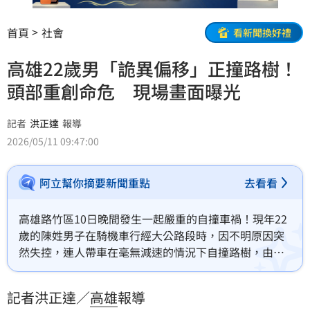
首頁
社會
看新聞換好禮
高雄22歲男「詭異偏移」正撞路樹！
頭部重創命危 現場畫面曝光
記者
洪正達
報導
2026/05/11 09:47:00
阿立幫你摘要新聞重點
去看看
高雄路竹區10日晚間發生一起嚴重的自撞車禍！現年22
歲的陳姓男子在騎機車行經大公路段時，因不明原因突
然失控，連人帶車在毫無減速的情況下自撞路樹，由於
撞擊力道過於猛烈，陳男當場頭部重創倒地，救護人員
趕抵現場時，他已失去呼吸心跳，詳細車禍原因待釐
記者洪正達／
高雄
報導
清。