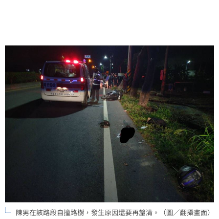
陳男在該路段自撞路樹，發生原因還要再釐清。（圖／翻攝畫面）