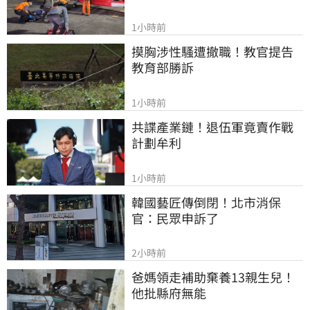
1小時前
摸胸涉性騷遭撤職！教官提告
教育部勝訴
1小時前
共諜產業鏈！退伍軍竟賣作戰
計劃牟利
1小時前
韓國藝匠傳倒閉！北市消保
官：民眾申訴了
2小時前
爸媽領走補助棄養13親生兒！
他批縣府無能