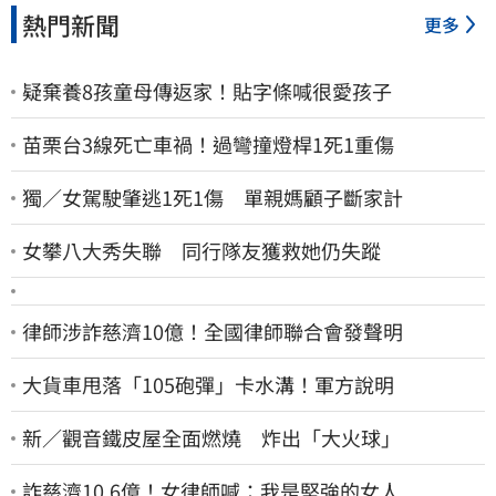
熱門新聞
更多
疑棄養8孩童母傳返家！貼字條喊很愛孩子
苗栗台3線死亡車禍！過彎撞燈桿1死1重傷
獨／女駕駛肇逃1死1傷 單親媽顧子斷家計
女攀八大秀失聯 同行隊友獲救她仍失蹤
律師涉詐慈濟10億！全國律師聯合會發聲明
大貨車甩落「105砲彈」卡水溝！軍方說明
新／觀音鐵皮屋全面燃燒 炸出「大火球」
詐慈濟10.6億！女律師喊：我是堅強的女人