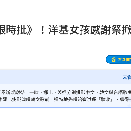
28
18:48
盟國
18:48
限時批》！洋基女孩感謝祭
會
18:45
放閃
18:38
點評
18:36
看新聞
不好
18:30
去
8:28
天舉辦感謝祭，一暄、娜比、芮妮分別挑戰中文、韓文與台語歌
28
中娜比挑戰演唱韓文歌前，還特地先唱給崔洪邏「驗收」，獲得
你》、韓團 NewJeans 歌曲《Ditto》，到台語經典金曲
8元
18:26
腸
18:25