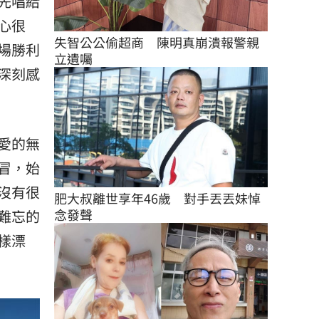
先唱給
心很
失智公公偷超商　陳明真崩潰報警親
場勝利
立遺囑
深刻感
愛的無
冒，始
沒有很
肥大叔離世享年46歲　對手丟丟妹悼
念發聲
難忘的
樣漂