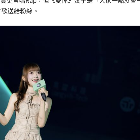
其實更常唱Rap，但《愛你》幾乎是「大家一點就會
首歌送給粉絲。