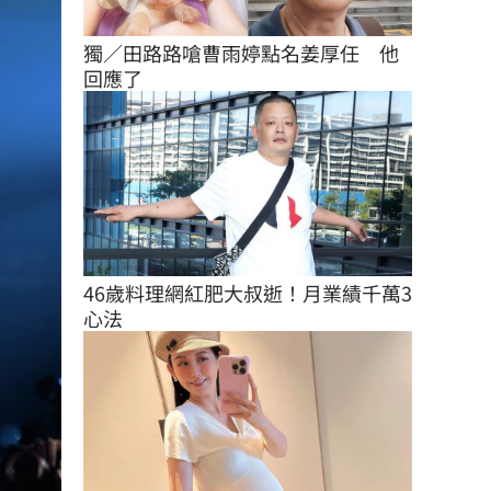
獨／田路路嗆曹雨婷點名姜厚任　他
回應了
46歲料理網紅肥大叔逝！月業績千萬3
心法