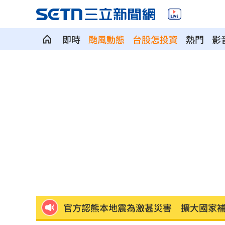
即時
颱風動態
台股怎投資
熱門
影
女星授權AI短劇 「裙下仰拍視角」片
防代刀！衛福部祭新規：醫材商嚴禁碰
外資狂提款！國家隊3億護「這檔金融股 
姜厚任女友稱學歷「3碩1博」 台大發聲
工會風波擴大 許常德再嗆曹雨婷轉移
官方認熊本地震為激甚災害 擴大國家