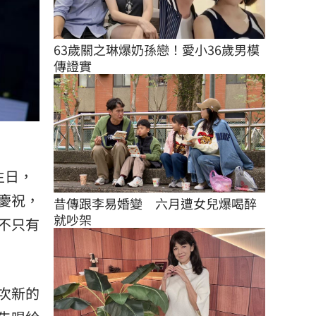
63歲關之琳爆奶孫戀！愛小36歲男模
傳證實
生日，
慶祝，
昔傳跟李易婚變　六月遭女兒爆喝醉
就吵架
不只有
次新的