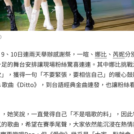
熱潮
10:00
15
）
9、10日連兩天舉辦感謝祭，一暄、
娜比
、
芮妮
分
十足的舞台安排讓現場粉絲驚喜連連。其中娜比挑戰
收」，獲得一句「不要緊張，要相信自己」的暖心鼓
ns 歌曲《Ditto》，到台語經典金曲連發，也讓粉絲
》，她笑說，一直覺得自己「不是唱歌的料」，因此
氛的歌曲，希望在賽季尾聲，大家依然能沉浸在熱情