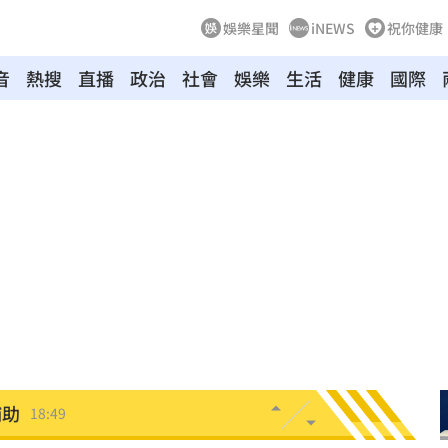
娛樂星聞
iNEWS
祝你健康
音
熱搜
直播
政治
社會
娛樂
生活
健康
國際
挨轟
19:00
病人
18:57
」
18:56
了
18:51
焦點
18:49
補助
18:49