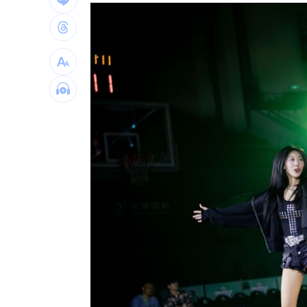
新/涉收原鄉工程回扣 高市議員120萬
引退女優轉行程式設計師 網：無碼變
新制上路！增6檔關禁閉 關5天、2分撮
關注城鎮韌性演習 10駐台單位齊發文
台灣彩券開獎直播中
20:31
LIVE三立+24小時直播
15:27
三立iNEWS新聞台線上直播
18:00
商場戰國來臨 台中「頂奢大道」逐漸
台彩父親節推新刮刮樂千萬頭獎超「爸
「拍片人的多重宇宙」職涯論壇9/12登