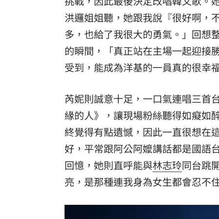
挑戰，因此最後決定改唱韓文歌。
洪邏姐姐聽，她跟我說『很好啊，
多，也給了我很大的勇氣。」回想
的瞬間，「真正站在主場一起迎接
受到，能成為洋基的一員真的很幸
芮妮則誠意十足，一口氣連唱三首
緣的人》，讓現場粉絲聽得如癡如
終覺得有點遺憾，因此一直很想在
好，平常跟阿公阿嬤講話都是國語
回憶，她則直呼能與
林志玲
同台跳
亮，是那種連我身為女生都會忍不