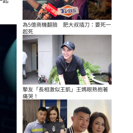
一起
為5億商機翻臉　肥大叔插刀：要死一
起死
摯友「長相激似王凱」王媽眼熟抱著
痛哭！