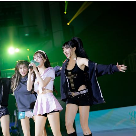
交保
18:24
寫碼
18:19
合
18:17
宣導
18:15
成形
12:00
」氣
12:00
場！
10:30