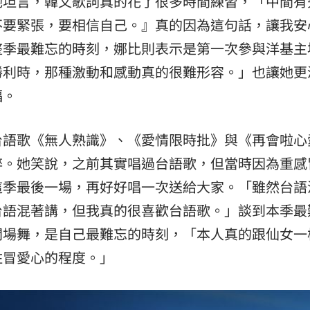
她坦言，韓文歌詞真的花了很多時間練習，「中間有
不要緊張，要相信自己。』真的因為這句話，讓我安
整季最難忘的時刻，娜比則表示是第一次參與洋基主
勝利時，那種激動和感動真的很難形容。」也讓她更
福。
台語歌《無人熟識》、《愛情限時批》與《再會啦心
醉。她笑說，之前其實唱過台語歌，但當時因為重感
這季最後一場，再好好唱一次送給大家。「雖然台語
台語混著講，但我真的很喜歡台語歌。」談到本季最
開場舞，是自己最難忘的時刻，「本人真的跟仙女一
住冒愛心的程度。」