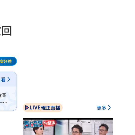
掀回
換好禮
看看
曲演
一句
現正直播
更多
連發，