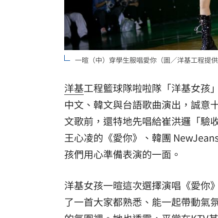
8國球員齊聚高雄 Formosa 7s掀足球
理想混蛋號召粉絲跨海追星吃美食！
18:
一暄（中）穿學生服唱愛你（圖／洋基工程提供
洋基
工程籃球隊啦啦隊「洋基女孩」
中文、韓文與台語歌曲演出，誠意
文歌前，還特地先唱給崔洪邏「驗
王心凌
的《愛你》、韓團 NewJea
孩們用心準備表演的一面。
洋基女孩一暄這次選擇演唱《愛你
了一首大家都熟悉、能一起帶動氣