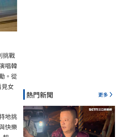
別挑戰
演唱韓
勵。從
看見女
熱門新聞
更多
特地挑
與快樂