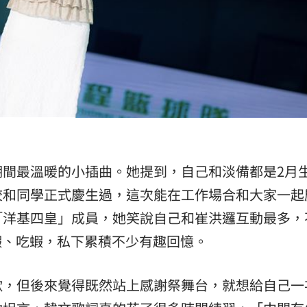
期間最溫暖的小插曲。她提到，自己和淡備都是2月
校和同學正式慶生過，這次能在工作場合和大家一起
「洋基四皇」成員，她笑說自己和崔洪邏互動最多，
釣蝦、吃蝦，私下累積不少有趣回憶。
歌，但後來覺得既然站上感謝祭舞台，就想給自己一