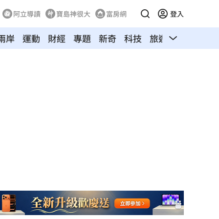
阿立導讀
寶島神很大
富房網
登入
兩岸
運動
財經
專題
新奇
科技
旅遊
汽車
寵物