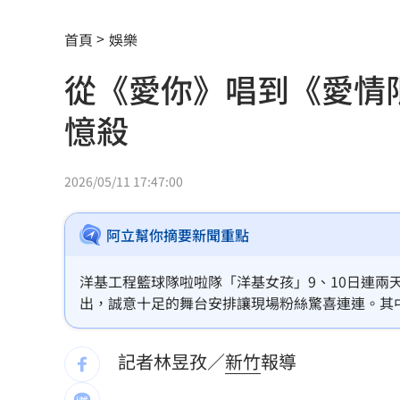
川普未明確指定接班人 傳力挺范斯拚20
首頁
娛樂
美情報：普丁恐在今秋有限度攻擊北約
從《愛你》唱到《愛情
阿部雄大合約到831 林威助曝有續留機
憶殺
楊紫瓊嗨慶64歲生日 豪門尪曬接吻照
郭郁政對獅表現不及格 葉君璋說重話
2026/05/11 17:47:00
棄高薪顧自閉雙胞兒 單親父仍遭嗆教
阿立幫你摘要新聞重點
專家斷言國巨「只跌一半」500元非底
1
洋基工程籃球隊啦啦隊「洋基女孩」9、10日連兩
兆基債務風暴！李建成移送北檢複訊
18:
出，誠意十足的舞台安排讓現場粉絲驚喜連連。其
「不要緊張，要相信自己」的暖心鼓勵。從王心凌的《愛
騎車半路沒油 連晨翔寶特瓶買汽油花1
也讓粉絲看見女孩們用心準備表演的一面。
記者林昱孜／
新竹
報導
日本長壽秘密找到了！1食物穩血糖又通