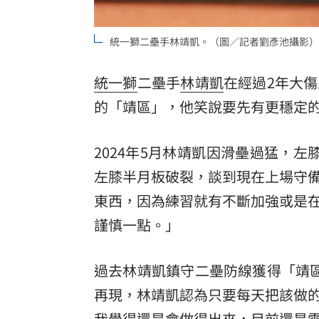
統一獅二壘手林靖凱。（圖／記者劉彥池攝影）
統一獅
二壘手
林靖凱
在經過2年大
的「靖區」，他笑說要先有更穩定
2024年5月林靖凱因滑壘過猛，
左膝半月板破裂，談到現在上場守
東西，因為練習就有不斷加強或是
謹慎一點。」
過去林靖凱鎮守二壘防線獲得「靖
再現，林靖凱認為只要每天把該做
我覺得還是會做得出來，目前還是