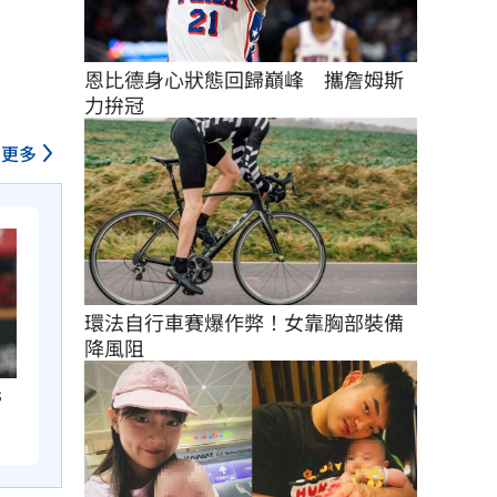
恩比德身心狀態回歸巔峰　攜詹姆斯
力拚冠
更多
環法自行車賽爆作弊！女靠胸部裝備
降風阻
掃