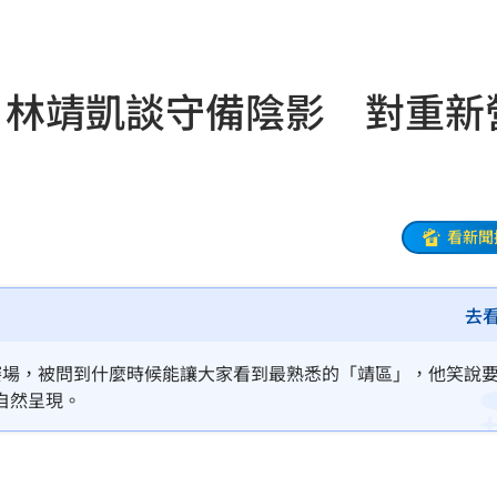
11:02
！
11:02
！林靖凱談守備陰影 對重新
教召
11:01
追夢
11:00
1
10:58
看新聞
光
10:57
去
10:57
樣說
10:52
賽場，被問到什麼時候能讓大家看到最熟悉的「靖區」，他笑說
自然呈現。
10:52
秒懂
10:52