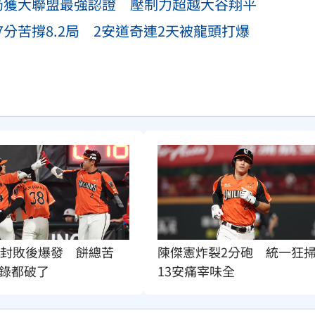
球仍獲大聯盟最強認證 壓制力超越大谷翔平
分苦撐8.2局 2安道奇連2天被龍頭打爆
完封敗後爆發　餅總苦
陳傑憲炸裂2分砲　統一狂
錄都破了
13安痛宰味全