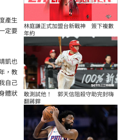
度產生
林庭謙正式加盟台新戰神　簽下複數
一定要
年約
靖凱也
年，教
我自己
身體狀
敢測試他！　郭天信阻殺守助完封嗨
翻蔣銲