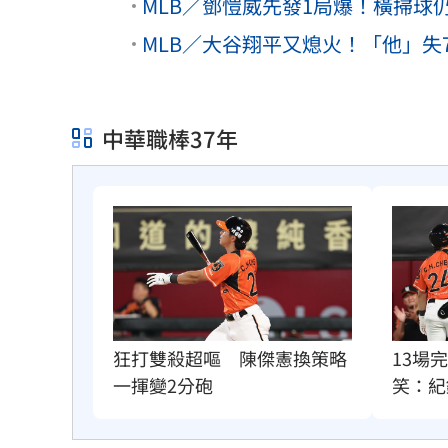
MLB／鄧愷威先發1局爆！橫掃
MLB／大谷翔平又熄火！「他」失7
中華職棒37年
狂打雙殺超嘔　陳傑憲換策略
13場
一揮變2分砲
笑：紀