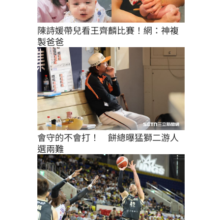
陳詩媛帶兒看王齊麟比賽！網：神複
製爸爸
會守的不會打！　餅總曝猛獅二游人
選兩難