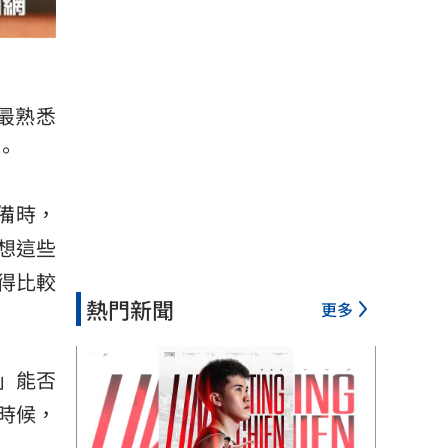
最熟悉
。
備時，
想這些
得比較
熱門新聞
更多
」能否
時候，