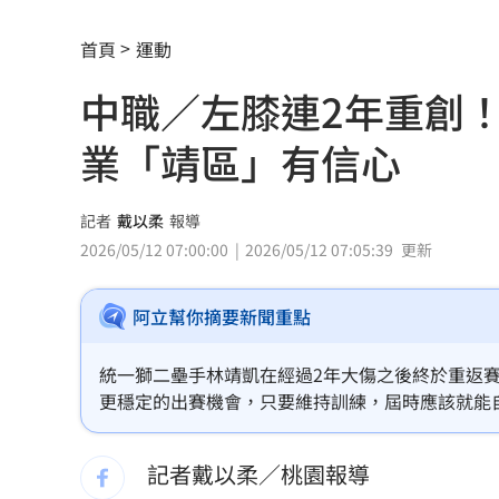
記憶體二哥重挫近5%！這4檔逆勢上漲
首頁
運動
轟藍營5人造謠政客 林楚茵：出來道歉
中職／左膝連2年重創
父異母兄弟鬧翻…踢出戶籍害他沒報到
業「靖區」有信心
獨／嘉盈嚮往台灣應援文化 香港跨海
全聯中元節最強折扣來了！萬家福買1送
記者
戴以柔
報導
2026/05/12 07:00:00
2026/05/12 07:05:39
更新
aespa攻蛋推城市行銷 台北6大活動曝
阿立幫你摘要新聞重點
iPhone 18 Pro出不了？傳因「缺這貨」
疫苗真相曝陳實中要求道歉 蔣萬安這
統一獅二壘手林靖凱在經過2年大傷之後終於重返
更穩定的出賽機會，只要維持訓練，屆時應該就能
奇豔妝容惹炎上！泰女公務員霸氣回嗆
記者戴以柔／桃園報導
慈濟遭詐10.6億！醫「神比喻」眾一看