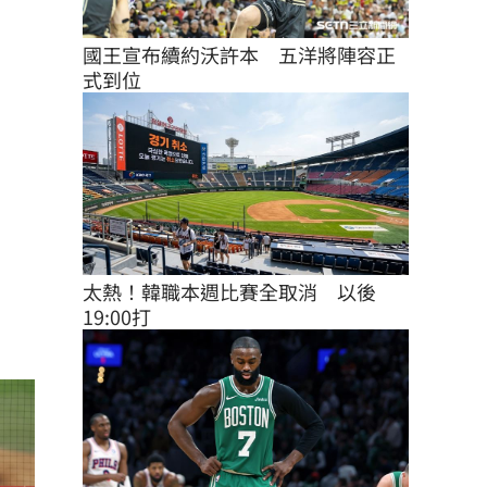
國王宣布續約沃許本　五洋將陣容正
式到位
太熱！韓職本週比賽全取消　以後
19:00打