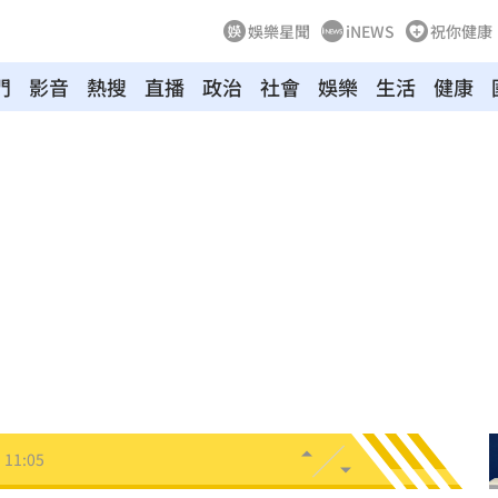
娛樂星聞
iNEWS
祝你健康
門
影音
熱搜
直播
政治
社會
娛樂
生活
健康
慘死
11:17
發聲
11:15
辣！
11:13
任
11:09
擊了
11:05
11:05