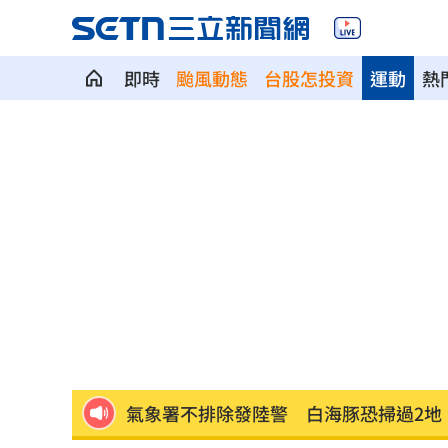
即時
颱風動態
台股怎投資
運動
熱
新／台中婦過馬路被車撞！下半身輾碎
獨／曹雨婷爆拿工會錢買豪宅 李亞萍
69歲陸小芬曬照 性感不想遮姐真的太
EZ Way爭議！ 3個月內提檢討報告
11:12
當流量綁架新聞！《星星之火5》找回信
政院停電藍酸「城鎮韌性」破功！綠反
氣象署不排除發陸警 白海豚恐掃過2地