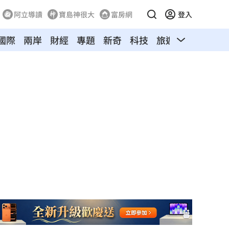
阿立導讀
寶島神很大
富房網
登入
國際
兩岸
財經
專題
新奇
科技
旅遊
汽車
寵物