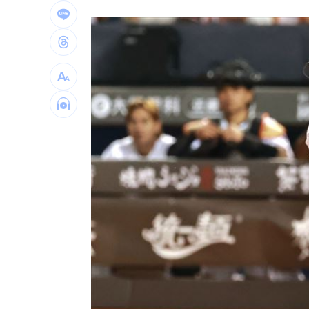
外野手接球相撞 深遠飛球彈出牆變2分
用戶注意！Gmail在2027年將「大砍3
獨／詐10億囤黃金爆增值3倍：可望全拿
台灣彩券開獎直播中
20:31
LIVE三立+24小時直播
15:27
三立iNEWS新聞台線上直播
18:00
「拍片人的多重宇宙」職涯論壇9/12登
8國球員齊聚高雄 Formosa 7s掀足球
理想混蛋號召粉絲跨海追星吃美食！
18: