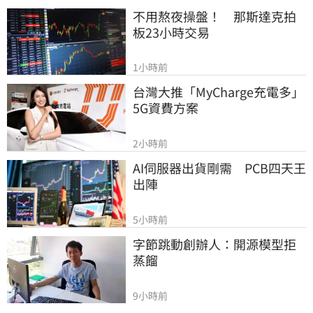
不用熬夜操盤！　那斯達克拍
板23小時交易
1小時前
台灣大推「MyCharge充電多」
5G資費方案
2小時前
AI伺服器出貨剛需　PCB四天王
出陣
5小時前
字節跳動創辦人：開源模型拒
蒸餾
9小時前