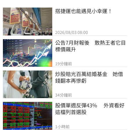
搭捷運也能遇見小幸運！
2026/08/03 08:00
公告7月財報後　散熱王者它目
標價飆升
19分鐘前
炒股賠光百萬結婚基金　她借
錢翻本再慘虧
34分鐘前
股價單週反彈43%　 外資看好
這檔列首選股
1小時前