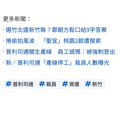
更多新聞：
選竹北還新竹縣？鄭朝方鬆口給9字答案
捲偷拍風波 「聖宜」桃園2館遭搜索
普利司通關生產線 員工感慨：被強制登出
新／普利司通「產線停工」裁員人數曝光
普利司通
裁員
資遣
新竹