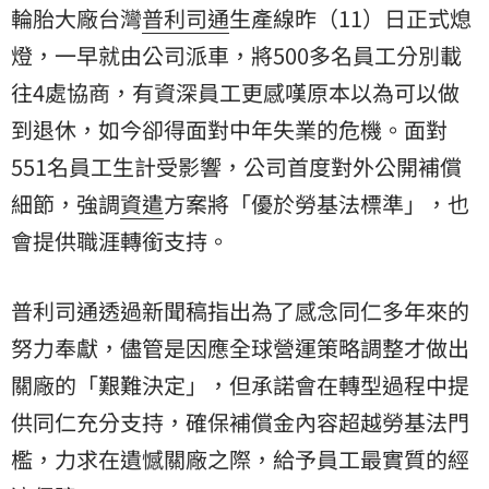
輪胎大廠台灣
普利司通
生產線昨（11）日正式熄
燈，一早就由公司派車，將500多名員工分別載
往4處協商，有資深員工更感嘆原本以為可以做
到退休，如今卻得面對中年失業的危機。面對
551名員工生計受影響，公司首度對外公開補償
細節，強調
資遣
方案將「優於勞基法標準」，也
會提供職涯轉銜支持。
普利司通透過新聞稿指出為了感念同仁多年來的
努力奉獻，儘管是因應全球營運策略調整才做出
關廠的「艱難決定」，但承諾會在轉型過程中提
供同仁充分支持，確保補償金內容超越勞基法門
檻，力求在遺憾關廠之際，給予員工最實質的經