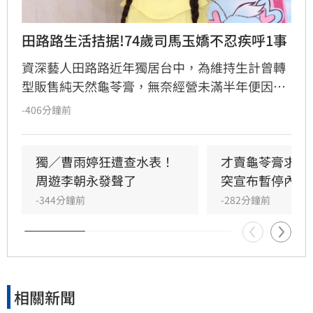
田路路生活拮据!74歲司馬玉嬌不忍疾呼1事
資深藝人田路路近年獨居台中，為維持生計曾轉
型販售純天然龜苓膏，無奈經營未滿半年便因身
體狀況亮紅燈，被迫宣布暫停營業。田路路於社
-406分鐘前
群發文致歉，引發各界關注。曾紅極一時的主持
人司馬玉嬌得知後，罕見在新聞留言區溫情喊
話，勸告年僅68歲的田路路應學會自強自力。
獨／曹雨婷狂遭查水表！
才賣龜苓膏求生
周遊李朝永發聲了
突宣布暫停內幕
-344分鐘前
-282分鐘前
相關新聞