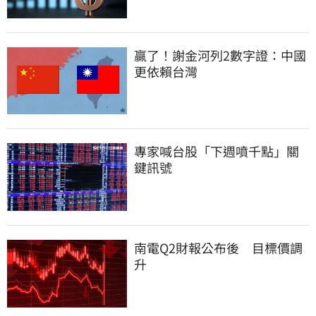
贏了！謝金河列2數字證：中國
更依賴台灣
專家喊台股「下週噴千點」關
鍵訊號
南電Q2財報公布後　目標價調
升