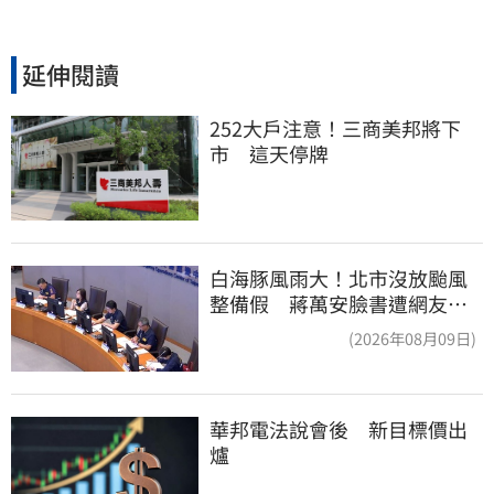
延伸閱讀
252大戶注意！三商美邦將下
市　這天停牌
白海豚風雨大！北市沒放颱風
整備假 蔣萬安臉書遭網友灌
爆：標準在哪？
(2026年08月09日)
華邦電法說會後　新目標價出
爐