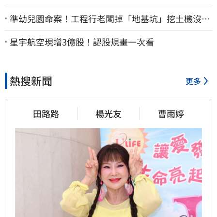
準幼兒園命案！工程行老闆掉「地基坑」挖土機沒看
到…下土石活埋他
星宇航空現增3億股！認股規畫一次看
熱搜新聞
更多
田路路
楊光友
曹雨婷