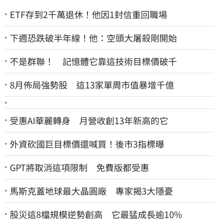
ETF存到2千萬退休！他因1封信重回職場
下週恐跌破半年線！他：空頭大屠殺剛開始
不是群聯！ 記憶體它靠這技術目標價破千
8月佈局強勢股 這13家單周市值暴增千億
受惠AI華麗轉身 月營收創13年新高的它
外資砍國巨目標價還喊買！後市3指標曝
GPT將取消這項限制 免費版都受惠
馬斯克蓋地球最大晶圓廠 專家揭3大隱憂
股災這8檔規模逆勢創高 它最猛成長逾10%