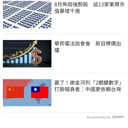
8月佈局強勢股 這13家單周市
值暴增千億
華邦電法說會後 新目標價出
爐
贏了！謝金河列「2關鍵數字」
打臉唱衰者：中國更依賴台灣
Recommended by