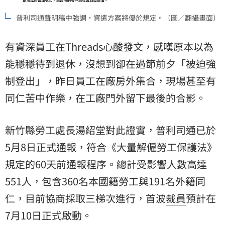
普利司通聲明稿中強調，資遣方案將優於規定。（圖／翻攝畫面）
有資深員工在Threads心酸發文，感嘆原本以為
能穩穩待到退休，沒想到卻在過節前夕「被迫強
制登出」，昨日員工在廠房外集合，現場甚至有
同仁苦中作樂，在工廠門外留下最後的合影。
新竹縣勞工處長湯紹堂對此證實，普利司通已於
5月8日正式通報，符合《大量解僱勞工保護法》
規定的60天前通報程序。總計受影響人數高達
551人，包含360名本國籍勞工與191名外籍同
仁，目前協商採取三梯次進行，首波
裁員
預計在
7月10日正式啟動。