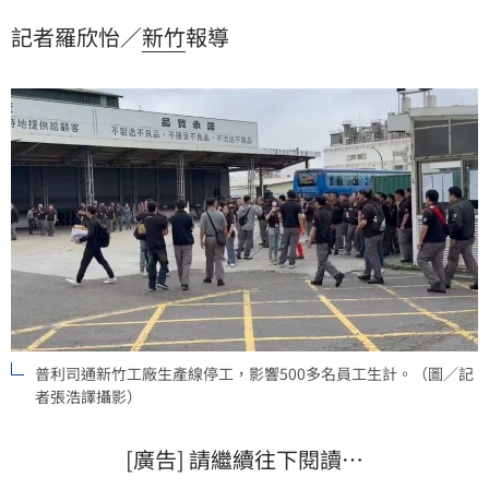
度對外公開補償細節，強調資遣方案將「優於勞基法標
記者羅欣怡／
新竹
報導
準」，也會提供職涯轉銜支持。
普利司通新竹工廠生產線停工，影響500多名員工生計。（圖／記
者張浩譯攝影）
[廣告] 請繼續往下閱讀…