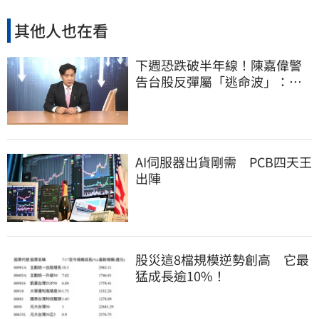
其他人也在看
下週恐跌破半年線！陳嘉偉警
告台股反彈屬「逃命波」：空
頭大屠殺剛開始
AI伺服器出貨剛需 PCB四天王
出陣
股災這8檔規模逆勢創高 它最
猛成長逾10%！