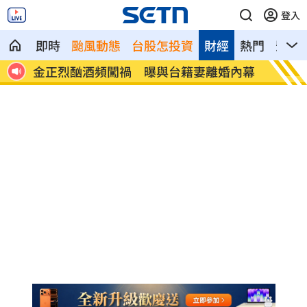
登入
即時
颱風動態
台股怎投資
財經
熱門
影音
百
金正烈酗酒頻闖禍 曝與台籍妻離婚內幕
公告7