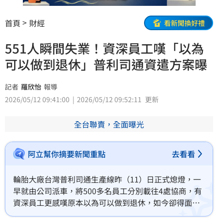
首頁
財經
看新聞換好禮
551人瞬間失業！資深員工嘆「以為
可以做到退休」普利司通資遣方案曝
記者
羅欣怡
報導
2026/05/12 09:41:00
2026/05/12 09:52:11
更新
全台聯賣，全面曝光
阿立幫你摘要新聞重點
去看看
輪胎大廠台灣普利司通生產線昨（11）日正式熄燈，一
早就由公司派車，將500多名員工分別載往4處協商，有
資深員工更感嘆原本以為可以做到退休，如今卻得面對
中年失業的危機。面對551名員工生計受影響，公司首