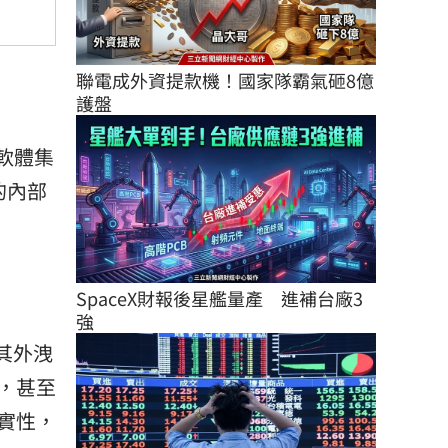
聯電成外資提款機！國家隊霸氣砸8億
護盤
軟體集
的內部
SpaceX財報後星艦量產　進補台廠3
強
入其外洩
案，甚至
實性，