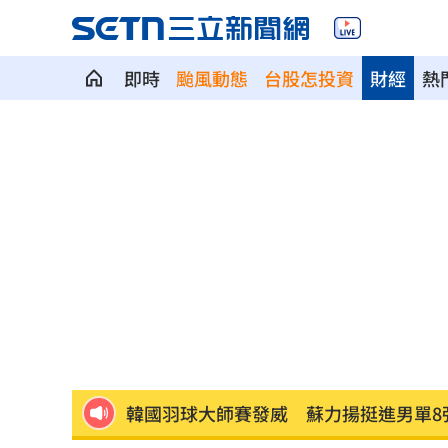
即時
颱風動態
台股怎投資
財經
熱
潘裕文閃退歌壇 周定緯曝私下真實互
華邦電Q2獲利創高！上半年EPS達7.65
割頸案受害家屬揭這真相！指加害者無
林安可二軍連轟有原因 好友陳傑憲揭
韓國羽球大師賽發威 蘇力揚挺進男單8
大世科上半年獲利創新高！EPS 1.58元