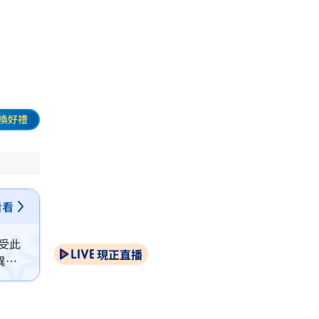
換好禮
看看
。受此
現正直播
異
復工