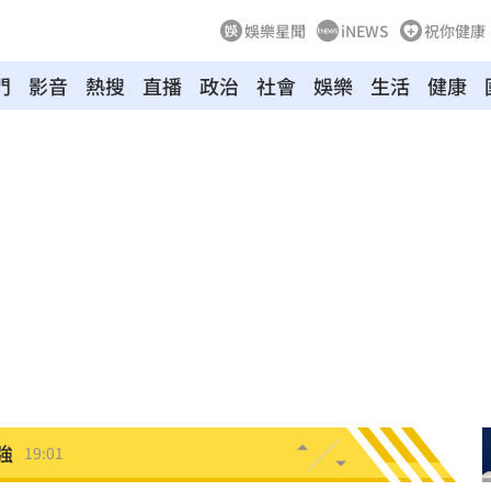
娛樂星聞
iNEWS
祝你健康
門
影音
熱搜
直播
政治
社會
娛樂
生活
健康
動
19:11
元
19:10
誠意
19:08
內幕
19:07
強
19:01
18:58