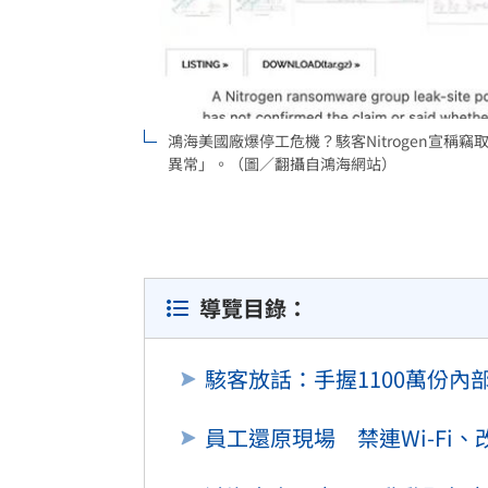
鴻海美國廠爆停工危機？駭客Nitrogen宣稱
異常」。（圖／翻攝自鴻海網站）
導覽目錄：
駭客放話：手握1100萬份內
員工還原現場 禁連Wi-Fi