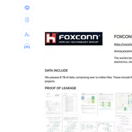
Gmail將砍重要功能 官方：建議提前備
陳冠偉體脂升高亮警訊 葉總無下二軍
梅西梅開二度 登北美聯賽盃歷史進球
挖童骨後頻出意外 台積電嘉義廠請神
台灣彩券開獎直播中
20:31
LIVE三立+24小時直播
15:27
三立iNEWS新聞台線上直播
18:00
理想混蛋號召粉絲跨海追星吃美食！
18: