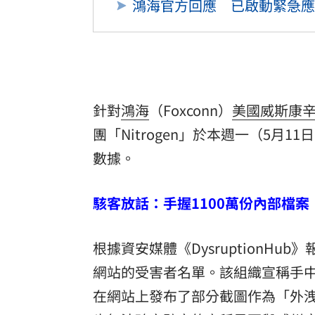
鴻海官方回應 已啟動緊急應
針對
鴻海
（Foxconn）
美國
威斯康
團「Nitrogen」於本週一（5月
數據。
駭客放話：手握1100萬份內部檔案
根據資安媒體《DysruptionHub
網站的受害者名單。該組織宣稱手中
在網站上發布了部分截圖作為「外