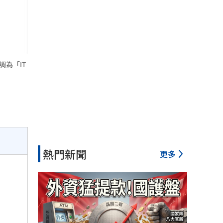
調為「IT
熱門新聞
更多