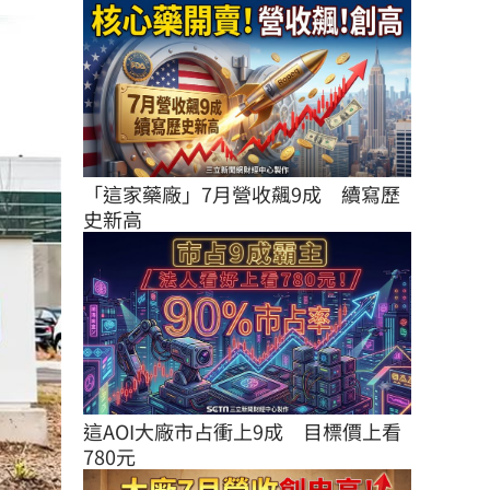
「這家藥廠」7月營收飆9成　續寫歷
史新高
這AOI大廠市占衝上9成　目標價上看
780元