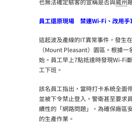
也無法確定駭客的宣稱是否與
威州
員工還原現場 禁連Wi-Fi、改用
這起波及產線的IT異常事件，發生
（Mount Pleasant）園區
始。員工早上7點抵達時發現Wi-F
工下班。
該名員工指出，當時打卡系統全面
並被下令禁止登入，警衛甚至要求員
續性的「網路問題」，為確保廠區
的生產作業。