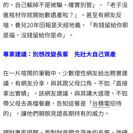
的，自己輸掉不是被騙，確實別管」、「老子沒
進棺材你就開始數遺產啦？」。甚至有網友反
嗆，養兒20年回報是天經地義，「有錢留給你那
是福，沒錢留給你是命」。
專業建議：別想改變長輩 先壯大自己資產
在一片喧鬧的筆戰中，少數理性網友給出務實建
議。有網友分享，與其跟父母口角，不如「直接
拿出實績」。該網友建議，與其講大道理，不如
帶父母去高檔餐廳，告知這餐是「
台積電
招待
的」，讓他們親眼見證長期持有的威力。
理財專家提醒，面對財商觀念落後的長輩，強硬