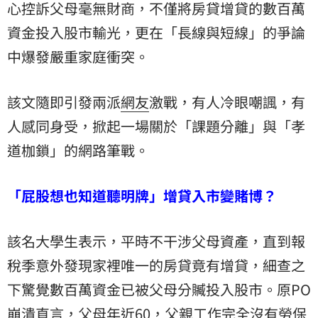
心控訴父母毫無財商，不僅將房貸增貸的數百萬
資金投入股市輸光，更在「長線與短線」的爭論
中爆發嚴重家庭衝突。
該文隨即引發兩派
網友
激戰，有人冷眼嘲諷，有
人感同身受，掀起一場關於「課題分離」與「孝
道枷鎖」的網路筆戰。
「屁股想也知道聽明牌」增貸入市變賭博？
該名大學生表示，平時不干涉父母資產，直到報
稅季意外發現家裡唯一的房貸竟有增貸，細查之
下驚覺數百萬資金已被父母分贓投入股市。原PO
崩潰直言，父母年近60，父親工作完全沒有勞保