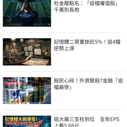
杜金龍點名：「這檔權值股」
千萬別長抱
記憶體二哥重挫近5%！這4檔
逆勢上漲
股民心碎！外資狠殺7金融「這
檔最慘」
這大廠三支柱到位　全年EPS
上看5.68元