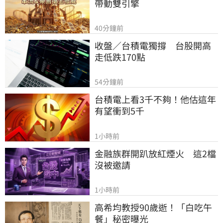
帶動雙引擎
40分鐘前
收盤／台積電獨撐　台股開高
走低跌170點
54分鐘前
台積電上看3千不夠！他估這年
有望衝到5千
1小時前
金融族群開趴放紅煙火　這2檔
沒被邀請
1小時前
高希均教授90歲逝！「白吃午
餐」秘密曝光