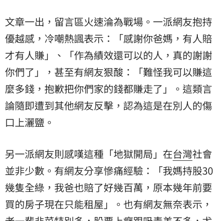
文章一出，留言區火速淪為戰場。一派網友抱持
優越感，冷嘲熱諷表示：「感謝你爸媽，有人賠
才有人賺」、「作為績效還可以的人，真的謝謝
你們了」，甚至有網友狠酸：「難怪我可以賺這
麼多錢，抱歉把你們家的錢都賺走了」。這類言
論隨即遭到其他網友反擊，認為這是在別人的傷
口上灑鹽。
另一派網友則感嘆這種「地獄開局」在
台灣
社會
並非少數。有網友分享慘痛經驗：「我媽持股30
幾隻全綠，我爸也賠了好幾百萬，原本幾年前要
買的房子現在只能租屋」。也有網友無奈表示，
老一輩韭菜特別多，股票上癮跟吸毒差不多，尤