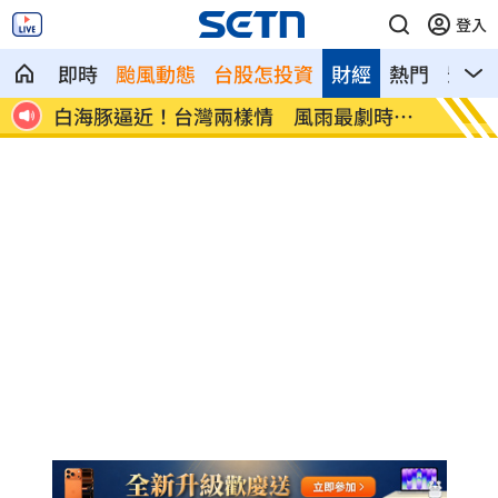
登入
即時
颱風動態
台股怎投資
財經
熱門
影音
時間
陳時中示警勿信疫苗掮客 鄭麗文竟扯這
它是水
句
便