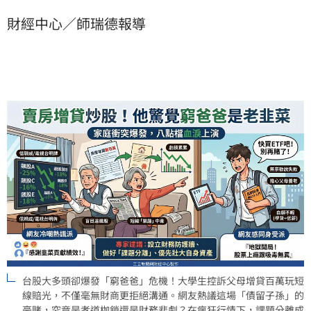
引發網友對「地獄開局」與「課題分離」的激烈筆戰。
財經中心／師瑞德報導
面對這場債留子孫的財務悲劇，理財專家建議年輕人應
設立財務防火牆，優先穩定自身資產，避免因長輩投資
失利而拖垮未來人生。
台股大多頭卻爆發「窮爸爸」危機！大學生控訴父母增貸百萬玩短
線賠光，不僅毫無財商更拒絕溝通。網友熱議這場「債留子孫」的
豪賭，究竟是孝道枷鎖還是財務悲劇？在瘋狂行情下，課題分離成