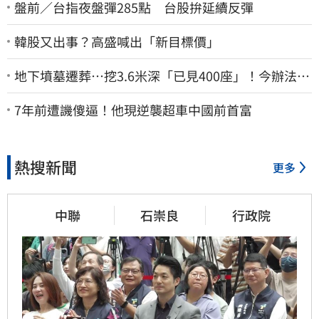
盤前／台指夜盤彈285點 台股拚延續反彈
韓股又出事？高盛喊出「新目標價」
地下墳墓遷葬…挖3.6米深「已見400座」！今辦法會
安撫祖先
7年前遭譏傻逼！他現逆襲超車中國前首富
熱搜新聞
更多
中聯
石崇良
行政院