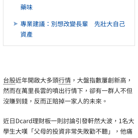
藥味
專業建議：別想改變長輩 先壯大自己
資產
台股
近年開啟大多頭
行情
，大盤指數屢創新高，
然而在萬里長雲的噴出行情下，卻有一群人不但
沒賺到錢，反而正賠掉一家人的未來。
近日Dcard理財板一則討論引發軒然大波，1名
大
學生
大嘆「父母的投資非常失敗勸不聽」，他痛