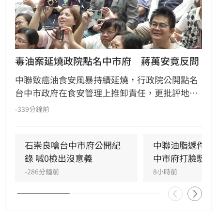
毒油案延燒政院點名中市府　蔣萬安竟反問
中聯致癌油食安風暴持續延燒，行政院公開點名
台中市政府在食安管理上推卸責任，更批評地方
首長無視法規、執迷於政治攻防，引發輿論關
-339分鐘前
注。對此，台北市長蔣萬安今（7）日強勢反
擊，質疑中央政府在面對層出不窮的油品安全問
題時，難道不需要負起應有的監管責任嗎？蔣萬
石崇良嗆台中市府公開紀
中聯油脂遞件申
安呼籲執政當局應正視食安漏洞，儘速透過修法
錄 喊0檢出沒意義
中市府打臉駁回
完善食安法規，並對外明確交代問題油品的流向
-286分鐘前
8小時前
與處理機制，以平息民眾對於食品安全的極度焦
慮