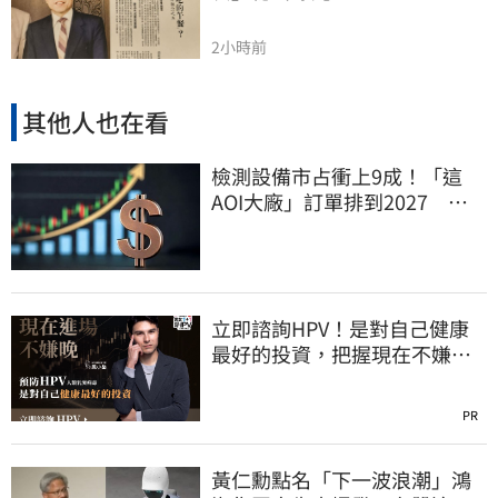
2小時前
其他人也在看
檢測設備市占衝上9成！「這
AOI大廠」訂單排到2027 目
標價上看780元
立即諮詢HPV！是對自己健康
最好的投資，把握現在不嫌
晚！
PR
黃仁勳點名「下一波浪潮」鴻