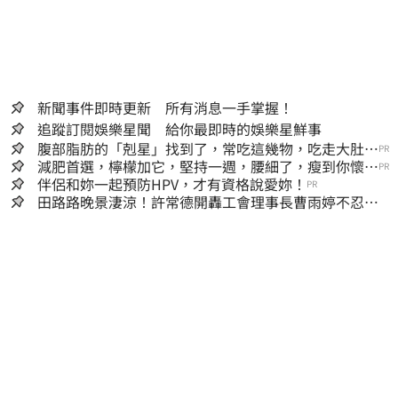
新聞事件即時更新 所有消息一手掌握！
追蹤訂閱娛樂星聞 給你最即時的娛樂星鮮事
腹部脂肪的「剋星」找到了，常吃這幾物，吃走大肚
PR
囊，瘦出小蠻腰
減肥首選，檸檬加它，堅持一週，腰細了，瘦到你懷疑
PR
人生
伴侶和妳一起預防HPV，才有資格說愛妳！
PR
田路路晚景淒涼！許常德開轟工會理事長曹雨婷不忍
了：別只包紅包慰問