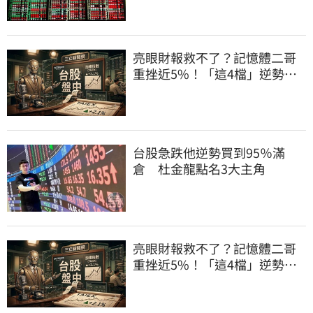
亮眼財報救不了？記憶體二哥
重挫近5%！「這4檔」逆勢上
漲扛起大旗
台股急跌他逆勢買到95％滿
倉 杜金龍點名3大主角
亮眼財報救不了？記憶體二哥
重挫近5%！「這4檔」逆勢上
漲扛起大旗