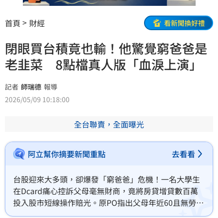
首頁
財經
看新聞換好禮
閉眼買台積竟也輸！他驚覺窮爸爸是
老韭菜 8點檔真人版「血淚上演」
記者
師瑞德
報導
2026/05/09 10:18:00
全台聯賣，全面曝光
阿立幫你摘要新聞重點
去看看
台股迎來大多頭，卻爆發「窮爸爸」危機！一名大學生
在Dcard痛心控訴父母毫無財商，竟將房貸增貸數百萬
投入股市短線操作賠光。原PO指出父母年近60且無勞保
勞退，卻盲聽明牌導致持股全綠，勸阻反遭情緒勒索，