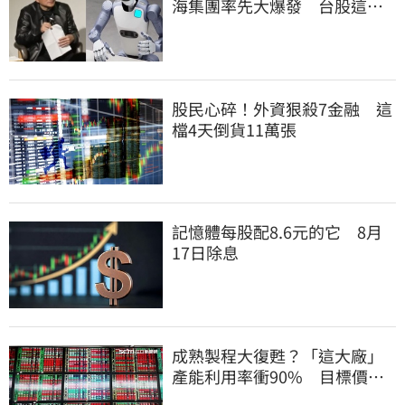
海集團率先大爆發 台股這族
群全面噴出
股民心碎！外資狠殺7金融 這
檔4天倒貨11萬張
記憶體每股配8.6元的它 8月
17日除息
成熟製程大復甦？「這大廠」
產能利用率衝90% 目標價上
看220元