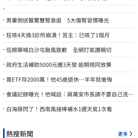
男暈倒送醫驚雙腎衰退 5大傷腎習慣曝光
狂咳4天換3診所崩潰！苦主：已咳了1個月
伍婉華喊白沙屯颱風致歉 全網打氣讚親切
政府生活補助5000元連3天發 逾期視同放棄
靠ETF存2000萬！他45歲退休…半年就後悔
會議記錄曝光！他喊話：蔣萬安市長請不要自己洗自
己的記憶好嗎？
白海豚閃了！西南風接棒補水1週天氣1次看
熱搜新聞
更多