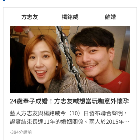
方志友
楊銘威
離婚
24歲奉子成婚！方志友喊想當玩咖意外懷孕
藝人方志友與楊銘威今（10）日發布聯合聲明，
證實結束長達11年的婚姻關係。兩人於2015年奉
子成婚，育有一子一女。回顧這段婚姻，方志友
-384分鐘前
坦言當年意外懷孕讓她從「玩咖」心態轉變為人