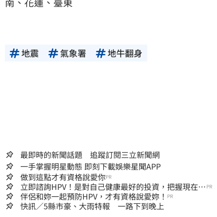
南、花蓮、臺東
地震
氣象署
地牛翻身
最即時的新聞話題 追蹤訂閱三立新聞網
一手掌握明星動態 即刻下載娛樂星聞APP
做到這點才有資格說愛你
PR
立即諮詢HPV！是對自己健康最好的投資，把握現在不
PR
嫌晚！
伴侶和妳一起預防HPV，才有資格說愛妳！
PR
快訊／5縣市豪、大雨特報 一路下到晚上