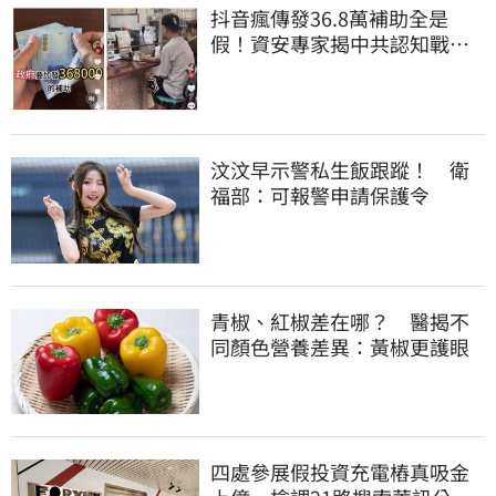
抖音瘋傳發36.8萬補助全是
假！資安專家揭中共認知戰、
造假訊息擾亂台灣
汶汶早示警私生飯跟蹤！ 衛
福部：可報警申請保護令
青椒、紅椒差在哪？ 醫揭不
同顏色營養差異：黃椒更護眼
四處參展假投資充電樁真吸金