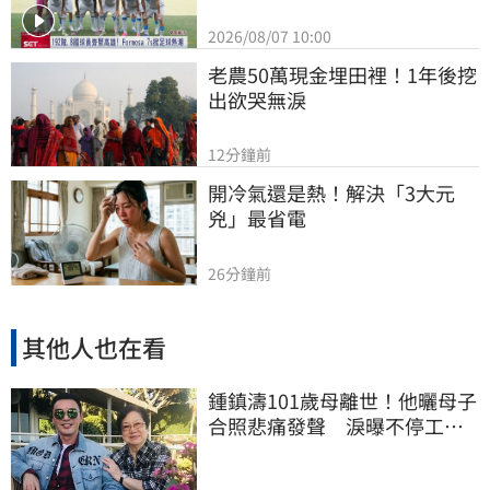
2026/08/07 10:00
老農50萬現金埋田裡！1年後挖
出欲哭無淚
12分鐘前
開冷氣還是熱！解決「3大元
兇」最省電
26分鐘前
其他人也在看
鍾鎮濤101歲母離世！他曬母子
合照悲痛發聲 淚曝不停工原
因：擺脫思念