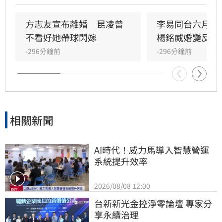
母，過程充滿波折。婚姻期間曾因與吳念軒的緋
聞引發軒然大波，儘管當時經紀人出面澄清，仍
方志友宣布離婚　昆凌曾
李易同台六月前
讓夫妻關係備受考驗。如今兩人決定和平分手，
不看好她帶球閃嫁
楊銘威婚變反應
聲明強調雖無法再做情人，但永遠是家人，未來
-296分鐘前
-296分鐘前
將共同肩負育兒責任。雙方對離婚細節保持低
調，請求外界給予空間，並承諾在各自領域穩定
前行，珍惜過往十二年的陪伴與包容。
相關新聞
AI時代！威力馬導入智慧營運
系統提升效率
2026/08/08 12:00
台新新光金控淨零論壇 專家分
享永續治理