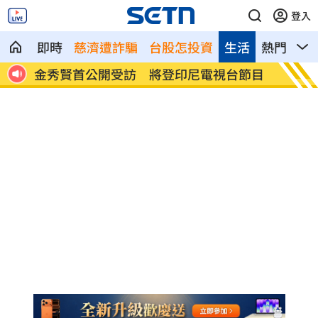
登入
即時
慈濟遭詐騙
台股怎投資
生活
熱門
影
省電
金秀賢首公開受訪 將登印尼電視台節目
澎湖後