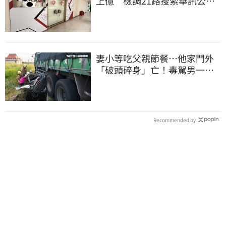
上億 檢調21路搜索華訊公
司！拘提14人
妻小等吃父親節餐⋯他家門外
「破頭碎身」亡！毒駕男一路
向南撞死人收押
Recommended by