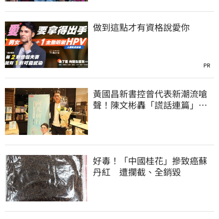
做到這點才有資格說愛你
PR
黃國昌新書控曾代表新潮流嗆
聲！陳文彬轟「謊話連篇」：
心情像被狗咬到
好毒！「中國桂花」摻致癌蘇
丹紅 遭攔截、全銷毀