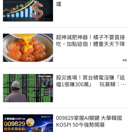
爐
超神減肥神器！橘子不要直接
吃，加點這個！體重天天下降
PR
股災進場！買台積電沒賺「這
檔1張賺300萬」 阮慕驊：別
聽信重押鬼話
009829掌握AI關鍵 大華韓國
KOSPI 50今強勢開募