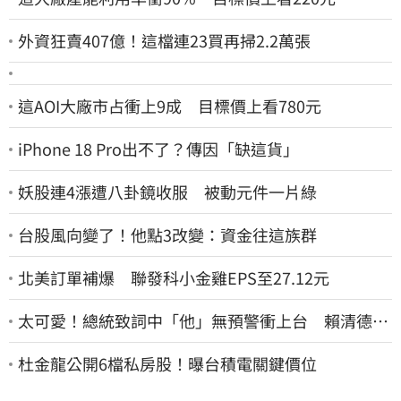
外資狂賣407億！這檔連23買再掃2.2萬張
這AOI大廠市占衝上9成 目標價上看780元
iPhone 18 Pro出不了？傳因「缺這貨」
妖股連4漲遭八卦鏡收服 被動元件一片綠
台股風向變了！他點3改變：資金往這族群
北美訂單補爆 聯發科小金雞EPS至27.12元
太可愛！總統致詞中「他」無預警衝上台 賴清德笑
喊：卸任再交棒給你
杜金龍公開6檔私房股！曝台積電關鍵價位