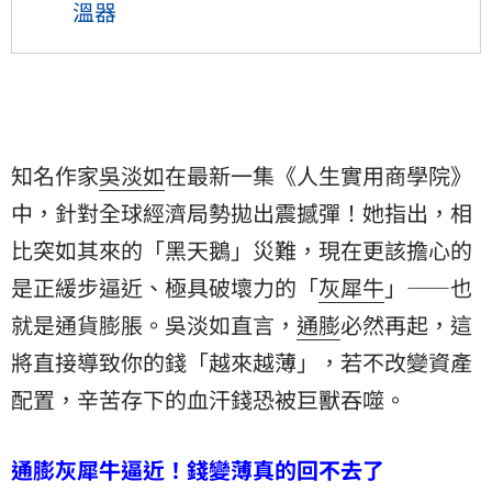
溫器
知名作家
吳淡如
在最新一集《人生實用商學院》
中，針對全球經濟局勢拋出震撼彈！她指出，相
比突如其來的「黑天鵝」災難，現在更該擔心的
是正緩步逼近、極具破壞力的「
灰犀牛
」——也
就是通貨膨脹。吳淡如直言，
通膨
必然再起，這
將直接導致你的錢「越來越薄」，若不改變
資產
配置
，辛苦存下的血汗錢恐被巨獸吞噬。
通膨灰犀牛逼近！錢變薄真的回不去了