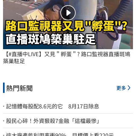
【#直播中LIVE】又見＂孵蛋＂? 路口監視器直播斑鳩
築巢駐足
熱門新聞
更多
記憶體每股配8.6元的它 8月17日除息
股民心碎！外資狠殺7金融「這檔最慘」
這大廠產能利用率衝90% 目標價上看220元