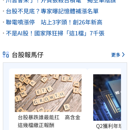
台股不見底？專家曝記憶體補漲名單
聯電噴漲停 站上3字頭！創26年新高
不是AI股！國家隊狂掃「這1檔」7千張
台股報馬仔
更多
台股暴跌誰最能扛　高含金
這幾檔繳正報酬
Q2獲利年增2