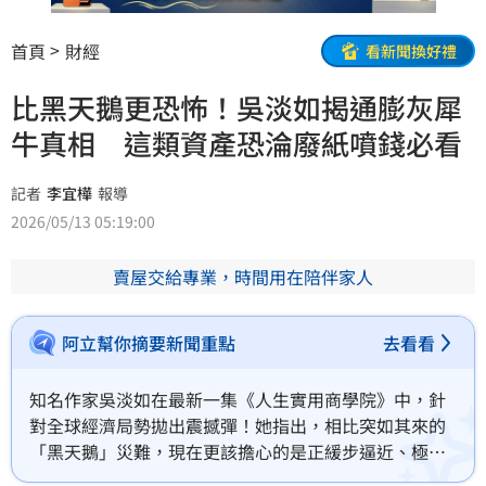
首頁
財經
看新聞換好禮
比黑天鵝更恐怖！吳淡如揭通膨灰犀
牛真相 這類資產恐淪廢紙噴錢必看
記者
李宜樺
報導
2026/05/13 05:19:00
賣屋交給專業，時間用在陪伴家人
阿立幫你摘要新聞重點
去看看
知名作家吳淡如在最新一集《人生實用商學院》中，針
對全球經濟局勢拋出震撼彈！她指出，相比突如其來的
「黑天鵝」災難，現在更該擔心的是正緩步逼近、極具
破壞力的「灰犀牛」&mdash;&mdash;也就是通貨膨