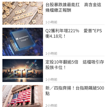
台股暴跌誰最能扛　高含金這
幾檔繳正報酬
1小時前
Q2獲利年增221%　愛普*EPS
衝4.18元！
1小時前
定投10年翻逾5倍　這檔吸引存
股族卡位！
1小時前
新／四指齊揚！台指期飆破500
點
2小時前