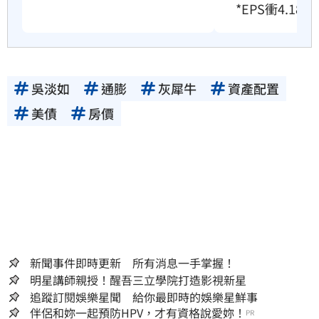
*EPS衝4.18
吳淡如
通膨
灰犀牛
資產配置
美債
房價
新聞事件即時更新 所有消息一手掌握！
明星講師親授！醒吾三立學院打造影視新星
追蹤訂閱娛樂星聞 給你最即時的娛樂星鮮事
伴侶和妳一起預防HPV，才有資格說愛妳！
PR