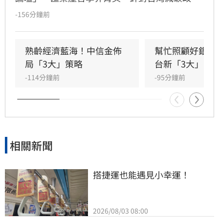
策、碳定價制度及企業轉型策略進行深度對話。
-156分鐘前
國發會主委葉俊顯與環境部部長彭啟明出席，強
調台灣正邁向碳定價市場機制時代。台新新光金
控總經理林維俊指出，論壇邁入第五年，致力協
熟齡經濟藍海！中信金佈
幫忙照顧好銀髮
助企業將永續轉化為國際競爭力。會中上銀、強
局「3大」策略
台新「3大」防
茂、宏碁及金寶等指標企業分享低碳實踐經驗。
-114分鐘前
-95分鐘前
台新新光金控憑藉優異的永續績效，不僅連續三
年獲標普全球永續年鑑銀行業全球前1%，更獲
MSCI ESG AAA最高評級，展現其帶領產業接軌
國際、推進淨零韌性家園的決心，持續成為企業
邁向永續發展的強力後盾。
相關新聞
搭捷運也能遇見小幸運！
2026/08/03 08:00