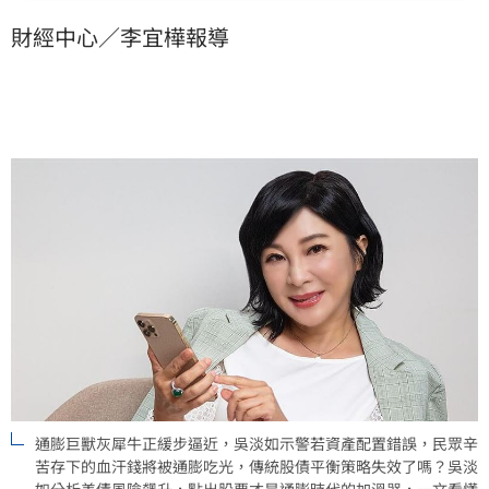
脹。吳淡如直言，通膨必然再起，這將直接導致你的錢
財經中心／李宜樺報導
「越來越薄」，若不改變資產配置，辛苦存下的血汗錢
恐被巨獸吞噬。
通膨巨獸灰犀牛正緩步逼近，吳淡如示警若資產配置錯誤，民眾辛
苦存下的血汗錢將被通膨吃光，傳統股債平衡策略失效了嗎？吳淡
如分析美債風險飆升，點出股票才是通膨時代的加溫器，一文看懂