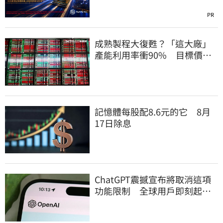
PR
成熟製程大復甦？「這大廠」
產能利用率衝90% 目標價上
看220元
記憶體每股配8.6元的它 8月
17日除息
ChatGPT震撼宣布將取消這項
功能限制 全球用戶即刻起
「免費」用到飽