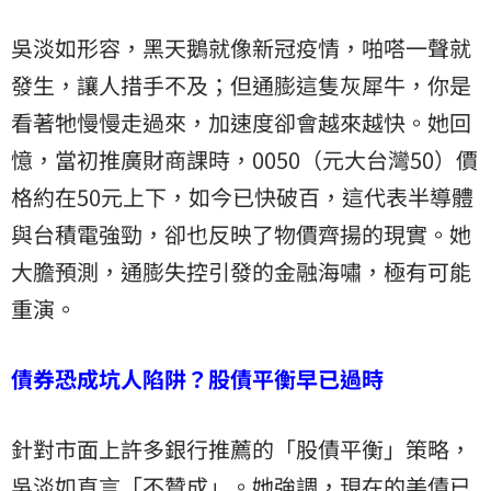
吳淡如形容，黑天鵝就像新冠疫情，啪嗒一聲就
發生，讓人措手不及；但通膨這隻灰犀牛，你是
看著牠慢慢走過來，加速度卻會越來越快。她回
憶，當初推廣財商課時，0050（元大台灣50）價
格約在50元上下，如今已快破百，這代表半導體
與台積電強勁，卻也反映了物價齊揚的現實。她
大膽預測，通膨失控引發的金融海嘯，極有可能
重演。
債券恐成坑人陷阱？股債平衡早已過時
針對市面上許多銀行推薦的「股債平衡」策略，
吳淡如直言「不贊成」。她強調，現在的
美債
已