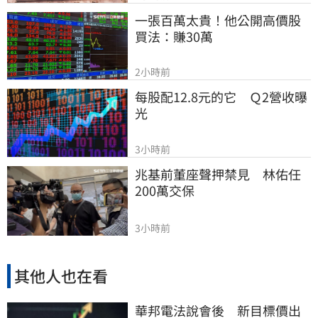
一張百萬太貴！他公開高價股
買法：賺30萬
2小時前
每股配12.8元的它　Ｑ2營收曝
光
3小時前
兆基前董座聲押禁見　林佑任
200萬交保
3小時前
其他人也在看
華邦電法說會後 新目標價出