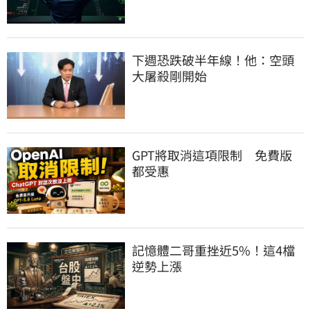
下週恐跌破半年線！他：空頭
大屠殺剛開始
GPT將取消這項限制　免費版
都受惠
記憶體二哥重挫近5%！這4檔
逆勢上漲