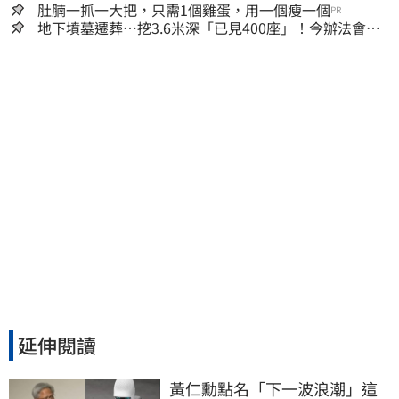
肚腩一抓一大把，只需1個雞蛋，用一個瘦一個
PR
地下墳墓遷葬…挖3.6米深「已見400座」！今辦法會安
撫祖先
延伸閱讀
黃仁勳點名「下一波浪潮」這