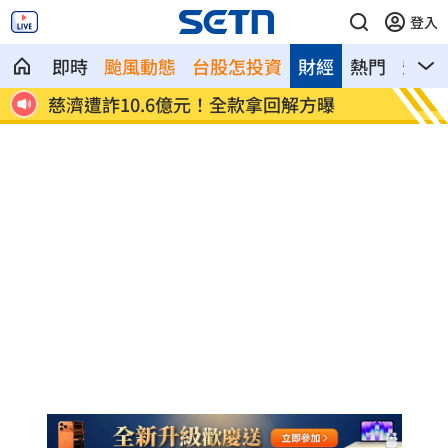
登入
即時
颱風動態
台股怎投資
財經
熱門
影音
慈濟遭詐10.6億元！全款拿回解方曝
稱龍蝦