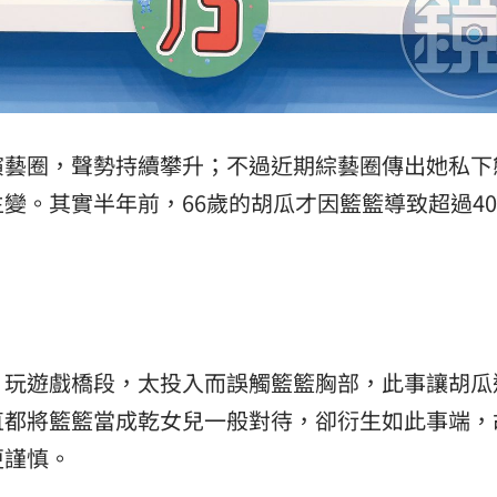
演藝圈，聲勢持續攀升；不過近期綜藝圈傳出她私下
變。其實半年前，66歲的胡瓜才因籃籃導致超過4
》玩遊戲橋段，太投入而誤觸籃籃胸部，此事讓胡瓜
直都將籃籃當成乾女兒一般對待，卻衍生如此事端，
更謹慎。