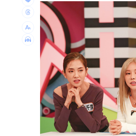
告別綠衫軍十年生涯 布朗首揭離隊心
陳隨意公開神級滷肉食譜配方 網全暴
ENHYPEN粉絲Mina遭網暴離世！醫師
習近平國師惹禍！狂言1句嚇跑大批台商
台灣彩券開獎直播中
20:31
LIVE三立+24小時直播
15:27
三立iNEWS新聞台線上直播
18:00
理想混蛋號召粉絲跨海追星吃美食！
18: