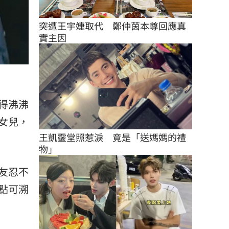
突遭王宇婕取代　鄭仲茵本尊回應真
實主因
得沸沸
女兒，
王凱靈堂照惹淚　竟是「送媽媽的禮
物」
友忍不
點可溯