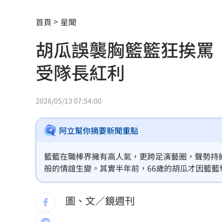
不是只有AI！富蘭克林推薦「他」紅利
首頁
星聞
鄭明典揭白海豚動態 氣象署：不排除
胡瓜誤襲胸籃籃狂挨罵
新／爆涉貪！議員范織欽…遭檢調漏夜
受隊長紅利
台股急跌逆勢買95％滿倉 專家曝操作
陳時中早提醒慈濟！學者：做到流血沒
2026/05/13 07:54:00
高斯曼披小熊戰袍 慶幸不用先對決老
阿立幫你摘要新聞重點
大罷免名店遭酸本業造謠 老闆怒提告
籃籃在職棒界擁有高人氣，更跨足演藝圈，聲勢持
慈濟買BNT遭詐 綠：藍白政治人物應
般的情誼生變。其實半年前，66歲的胡瓜才因籃籃
白海豚更近了！「恐輕掃北部」風雨熱
圖、文／鏡週刊
抹黑陳時中擋疫苗！他曝往事嗆柯：欠