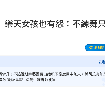
更多
08:57
陸警
08:56
 樂天女孩也有怨：不練舞
偵訊
08:50
手法
08:47
人理
08:46
看新聞
東家
08:46
去
08:39
續攀升；不過近期綜藝圈傳出她私下態度目中無人，與胡瓜有如
道歉
08:39
導致超過40年的綜藝生涯再掀波瀾。
區曝
08:37
道歉
08:36