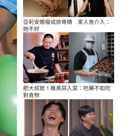
亞莉安娜瘦成排骨精　家人急介入：
她不好
肥大叔逝！推黑蒜入菜：吃藥不如吃
對食物