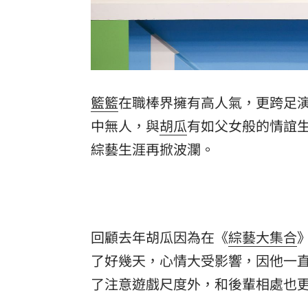
籃籃
在職棒界擁有高人氣，更跨足
中無人，與
胡瓜
有如父女般的情誼生
綜藝生涯再掀波瀾。
回顧去年胡瓜因為在《
綜藝大集合
了好幾天，心情大受影響，因他一
了注意遊戲尺度外，和後輩相處也