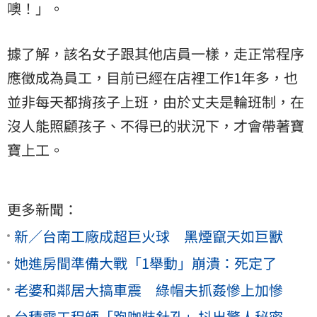
噢！」。
據了解，該名女子跟其他店員一樣，走正常程序
應徵成為員工，目前已經在店裡工作1年多，也
並非每天都揹孩子上班，由於丈夫是輪班制，在
沒人能照顧孩子、不得已的狀況下，才會帶著寶
寶上工。
更多新聞：
新／台南工廠成超巨火球 黑煙竄天如巨獸
她進房間準備大戰「1舉動」崩潰：死定了
老婆和鄰居大搞車震 綠帽夫抓姦慘上加慘
台積電工程師「跑咖裝針孔」抖出驚人秘密