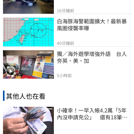
16分鐘前
白海豚海警範圍擴大！最新暴
風圈侵襲率曝
40分鐘前
獨／海外遊學增強外語　台人
夯英、美、加
5小時前
其他人也在看
小確幸！一早入帳4.2萬「5年
內沒申請充公」 還有18筆錢
連發到8月底