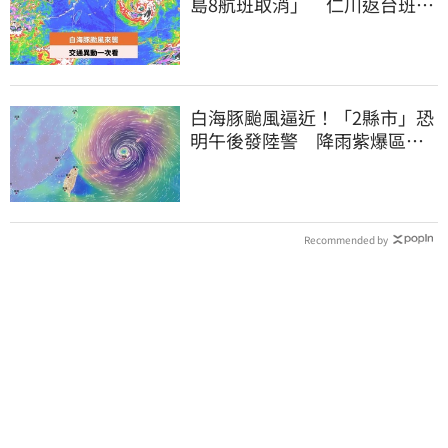
島8航班取消」 仁川返台班機
提前1天起飛
白海豚颱風逼近！「2縣市」恐
明午後發陸警 降雨紫爆區域
曝光
Recommended by