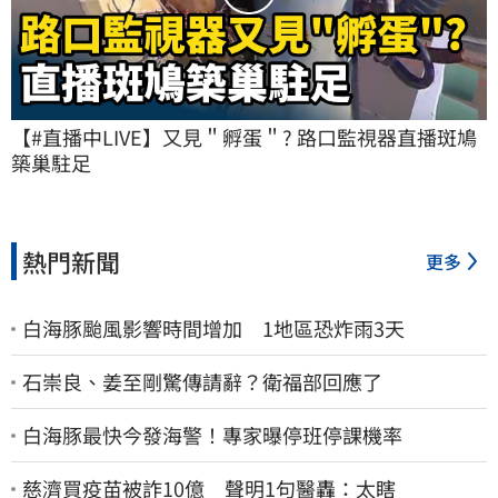
【#直播中LIVE】又見＂孵蛋＂? 路口監視器直播斑鳩
築巢駐足
熱門新聞
更多
白海豚颱風影響時間增加 1地區恐炸雨3天
石崇良、姜至剛驚傳請辭？衛福部回應了
白海豚最快今發海警！專家曝停班停課機率
慈濟買疫苗被詐10億 聲明1句醫轟：太瞎