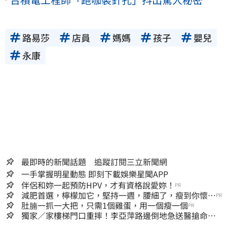
路易莎
店員
媽媽
孩子
嬰兒
永康
最即時的新聞話題 追蹤訂閱三立新聞網
一手掌握明星動態 即刻下載娛樂星聞APP
伴侶和妳一起預防HPV，才有資格說愛妳！
PR
減肥首選，檸檬加它，堅持一週，腰細了，瘦到你懷疑
PR
人生
肚腩一抓一大把，只需1個雞蛋，用一個瘦一個
PR
獨家／家樓梯門口重摔！李亞萍路邊倒地急送醫搶命
「最新傷況」曝