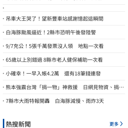
吊車大王哭了！望新豐車站感謝憶起這瞬間
白海豚颱風逼近！2縣市恐明午後發陸警
9/7充公！5張千萬發票沒人領 地點一次看
65歲以上別錯過 8縣市老人健保補助一次看
小確幸！一早入帳4.2萬 還有18筆錢連發
熊本強震台灣「捐一物」神救援 日網見物資、捐款
喊：給台灣統治算了
7縣市大雨特報開轟 白海豚減慢、雨炸3天
熱搜新聞
更多