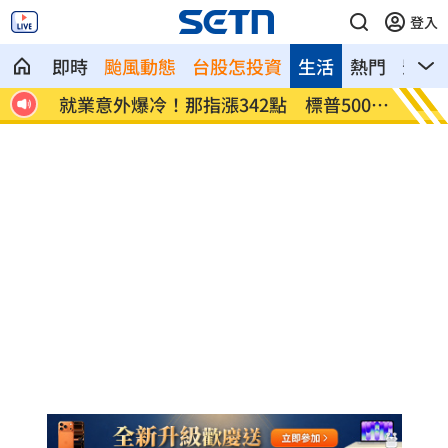
登入
即時
颱風動態
台股怎投資
生活
熱門
影音
網炸
就業意外爆冷！那指漲342點 標普500新
美通過
高
關稅