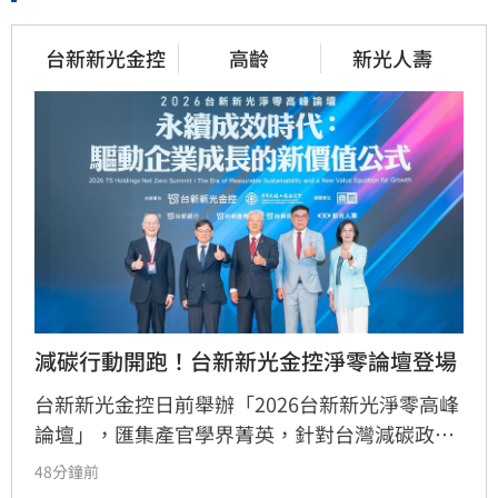
台新新光金控
高齡
新光人壽
減碳行動開跑！台新新光金控淨零論壇登場
台新新光金控日前舉辦「2026台新新光淨零高峰
論壇」，匯集產官學界菁英，針對台灣減碳政
策、碳定價制度及企業轉型策略進行深度對話。
48分鐘前
國發會主委葉俊顯與環境部部長彭啟明出席，強