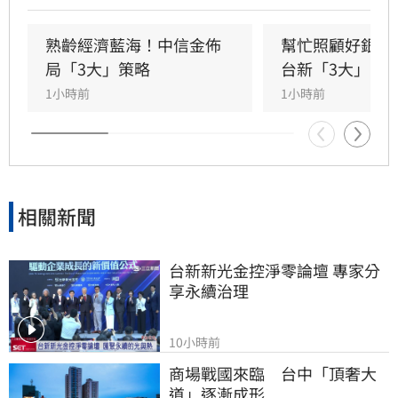
調台灣正邁向碳定價市場機制時代。台新新光金
控總經理林維俊指出，論壇邁入第五年，致力協
熟齡經濟藍海！中信金佈
幫忙照顧好銀髮
助企業將永續轉化為國際競爭力。會中上銀、強
局「3大」策略
台新「3大」防
茂、宏碁及金寶等指標企業分享低碳實踐經驗。
1小時前
1小時前
台新新光金控憑藉優異的永續績效，不僅連續三
年獲標普全球永續年鑑銀行業全球前1%，更獲
MSCI ESG AAA最高評級，展現其帶領產業接軌
國際、推進淨零韌性家園的決心，持續成為企業
邁向永續發展的強力後盾。
相關新聞
台新新光金控淨零論壇 專家分
享永續治理
10小時前
商場戰國來臨　台中「頂奢大
道」逐漸成形