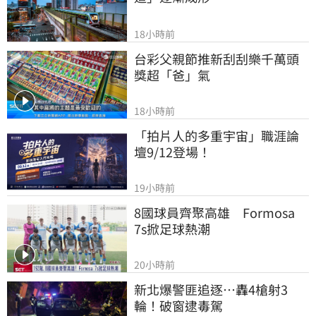
18小時前
台彩父親節推新刮刮樂千萬頭
獎超「爸」氣
18小時前
「拍片人的多重宇宙」職涯論
壇9/12登場！
19小時前
8國球員齊聚高雄　Formosa 
7s掀足球熱潮
20小時前
新北爆警匪追逐…轟4槍射3
輪！破窗逮毒駕