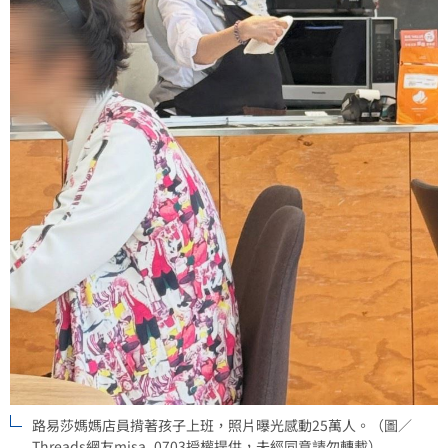
路易莎媽媽店員揹著孩子上班，照片曝光感動25萬人。（圖／
Threads網友misa_0703授權提供，未經同意請勿轉載）