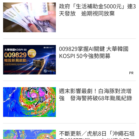
政府「生活補助金5000元」連3
天發放 逾期視同放棄
009829掌握AI關鍵 大華韓國
KOSPI 50今強勢開募
PR
週末影響最劇！白海豚對流增
強 發海警將破68年颱風紀錄
不斷更新／虎航8日「沖繩石垣