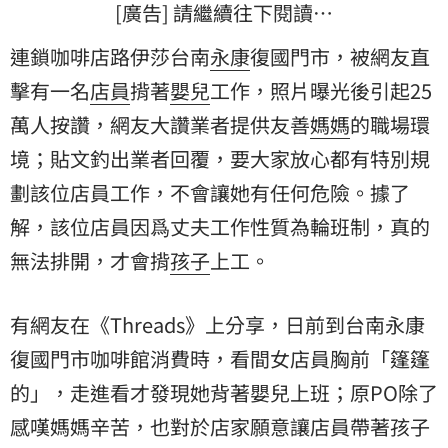
[廣告] 請繼續往下閱讀…
連鎖咖啡店路伊莎台南
永康
復國門市，被網友直
擊有一名
店員
揹著
嬰兒
工作，照片曝光後引起25
萬人按讚，網友大讚業者提供友善
媽媽
的職場環
境；貼文釣出業者回覆，要大家放心都有特別規
劃該位店員工作，不會讓她有任何危險。據了
解，該位店員因爲丈夫工作性質為輪班制，真的
無法排開，才會揹
孩子
上工。
有網友在《Threads》上分享，日前到台南永康
復國門市咖啡館消費時，看間女店員胸前「篷篷
的」，走進看才發現她背著嬰兒上班；原PO除了
感嘆媽媽辛苦，也對於店家願意讓店員帶著孩子