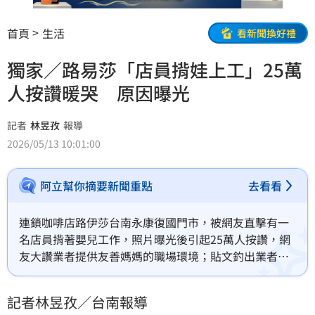
首頁
生活
看新聞換好禮
獨家／路易莎「店員揹娃上工」25萬
人按讚暖哭 原因曝光
記者
林昱孜
報導
2026/05/13 10:01:00
阿立幫你摘要新聞重點
去看看
連鎖咖啡店路伊莎台南永康復國門市，被網友直擊有一
名店員揹著嬰兒工作，照片曝光後引起25萬人按讚，網
友大讚業者提供友善媽媽的職場環境；貼文釣出業者回
覆，要大家放心都有特別規劃該位店員工作，不會讓她
有任何危險。據了解，該位店員因爲丈夫工作性質為輪
記者林昱孜／台南報導
班制，真的無法排開，才會揹孩子上工。