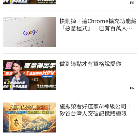
PR
快刪掉！這Chrome擴充功能藏
「惡意程式」 已有百萬人下
載
做到這點才有資格說愛你
PR
施振榮看好這家AI神級公司！
矽谷台灣人突破記憶體極限