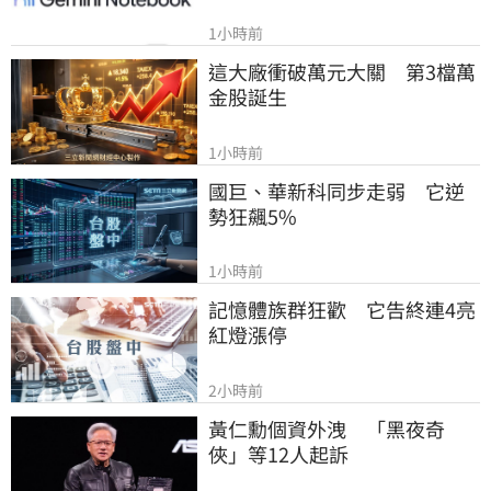
1小時前
這大廠衝破萬元大關　第3檔萬
金股誕生
1小時前
國巨、華新科同步走弱　它逆
勢狂飆5%
1小時前
記憶體族群狂歡　它告終連4亮
紅燈漲停
2小時前
黃仁勳個資外洩　「黑夜奇
俠」等12人起訴