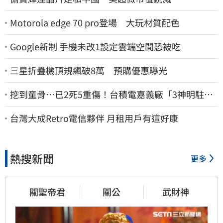
Motorola edge 70 pro登場 大玩材質配色
Google新制 手機未改1設定雲端空間恐被吃
三星折疊機頂規飆破8萬 預購優惠曝光
挖到童骨…已2死5重傷！台積電嘉義廠「3神明駐駕
畫面曝光」
台灣大成Retro電信夥伴 月租用戶有這好康
熱搜新聞
更多
關聖帝君
關公
武財神