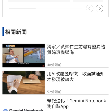
好運勢，建議民眾把握良機，為下半年佈局求
財。
相關新聞
獨家／黃崇仁生前曝有靈異體
質躲班機墜海
48分鐘前
用AI改履歷應徵　收面試通知
才發現被誇大
52分鐘前
筆記進化！Gemini Notebook
測自製App