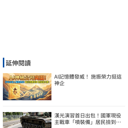
延伸閱讀
AI記憶體發威！ 施振榮力挺這
神企
漢光演習首日出包！國軍現役
主戰車「噴裝備」居民撿到零