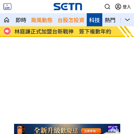
登入
即時
颱風動態
台股怎投資
科技
熱門
影音
一次看
林庭謙正式加盟台新戰神 簽下複數年約
漢光4
了