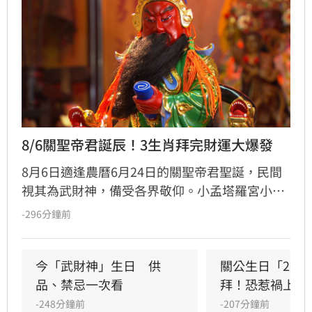
8/6關聖帝君誕辰！3生肖拜完財運大爆發
8月6日適逢農曆6月24日的關聖帝君聖誕，民間
視其為武財神，備受各界敬仰。小孟塔羅宮小立
指出，關聖帝君誕辰當日誠心祭拜，有望獲得神
-296分鐘前
明加持。其中屬馬、虎、狗的民眾財運最旺，生
肖馬事業順遂帶動正財；生肖虎投資精準累積資
產；生肖狗偏財運強，有望獲意外之財。專家強
今「武財神」生日　供
關公生日「2類
調，無論生肖為何，只要虔誠備妥供品祭祀，皆
品、禁忌一次看
拜！恐惹禍上身
能祈求聖帝祖庇佑，迎來事業順遂與財源廣進的
-248分鐘前
-207分鐘前