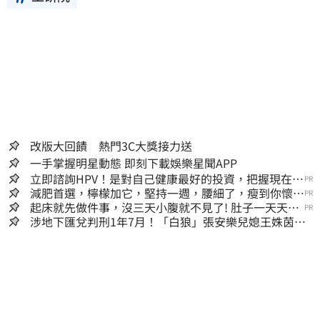
改版大回饋 熱門3C大獎接力送
一手掌握明星動態 即刻下載娛樂星聞APP
立即諮詢HPV！是對自己健康最好的投資，把握現在不
PR
嫌晚！
減肥首選，檸檬加它，堅持一週，腰細了，瘦到你懷疑
PR
人生
起床就先做件事，沒三天小腹就不見了! 肚子一天天變
PR
小！
涉地下匯兌判刑1年7月！「白狼」張安樂兒媳王姝茵北
檢報到、今發監執行