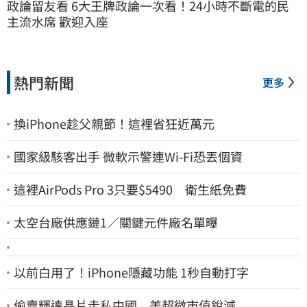
政論留友看 6大王牌政論一次看！24小時不斷電的民
主流水席 歡迎入座
熱門新聞
更多
換iPhone趁父親節！這裡省狂近萬元
國家級駭客出手 微軟示警連Wi-Fi恐丟個資
這裡AirPods Pro 3只要$5490 衛生紙免費
太空台廠供應鏈1／關鍵元件廠名單曝
以前白用了！iPhone隱藏功能 1秒自動打字
偷賣輝達晶片走私中國 美超微市值銳減