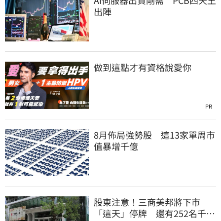
出陣
做到這點才有資格說愛你
PR
8月佈局強勢股 這13家單周市
值暴增千億
股東注意！三商美邦將下市
「這天」停牌 還有252名千張