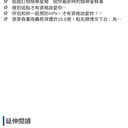
追蹤訂閱娛樂星聞 給你最即時的娛樂星鮮事
做到這點才有資格說愛你
PR
伴侶和妳一起預防HPV，才有資格說愛妳！
PR
張景森重砲轟慈濟遭詐10.6億！點名顏博文下台：為什
麼這麼好騙？
延伸閱讀