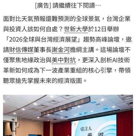
[廣告] 請繼續往下閱讀…
面對比天氣預報還難預測的全球景氣，台灣企業
與投資人該如何自處？
世新大學
於12日舉辦
「2026全球與台灣經濟展望」趨勢高峰論壇，邀
請
財信傳媒
董事長
謝金河
擔綱主講。這場論壇不
僅聚焦地緣政治與
美中對抗
，更深入剖析AI技術
革新如何成為下一波產業重組的核心引擎，帶領
聽眾搶先掌握未來的經濟版圖。