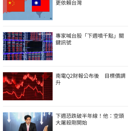
更依賴台灣
專家喊台股「下週噴千點」關
鍵訊號
南電Q2財報公布後　目標價調
升
下週恐跌破半年線！他：空頭
大屠殺剛開始