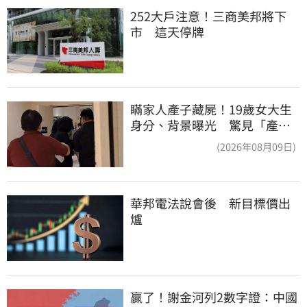
252大戶注意！三商美邦將下
市　這天停牌
瞞家人產子藏屍！19歲女大生
身分、背景曝光 驚見「產檢
紀錄全空白」
(2026年08月09日)
華邦電法說會後　新目標價出
爐
贏了！謝金河列2數字證：中國