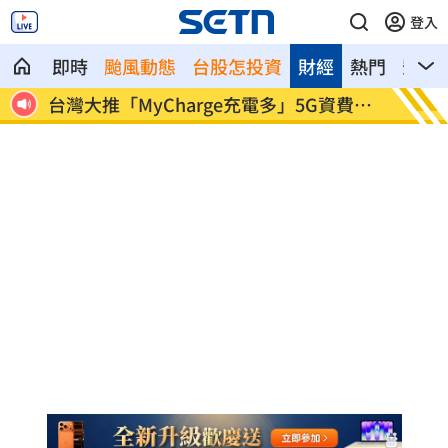
登入
即時
颱風動態
台股怎投資
財經
熱門
影音
費方
百萬網紅遭騙失蹤 付500萬贖金仍遭撕
KISS
票
辣