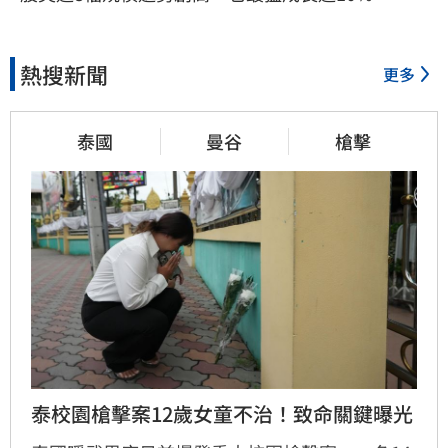
熱搜新聞
更多
泰國
曼谷
槍擊
泰校園槍擊案12歲女童不治！致命關鍵曝光