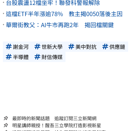
台股震盪12檔坐牢！聯發科警報解除
這檔ETF半年漲逾78% 教主揭0050落後主因
華爾街教父：AI牛市再跑2年 揭回檔關鍵
謝金河
世新大學
美中對抗
供應鏈
半導體
財信傳媒
最即時的新聞話題 追蹤訂閱三立新聞網
明星講師親授！醒吾三立學院打造影視新星