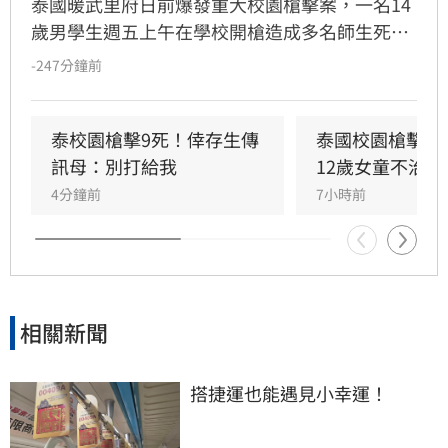
泰國暖武里府日前爆發重大校園槍擊案，一名14
歲男學生週五上午在學校開槍造成多名師生死
傷，之後舉槍自盡，且嫌犯被懷疑案發前已在家
-247分鐘前
中殺害祖父母，而一名12歲女童送醫搶救後傷重
不治，使整起事件死亡人數增加至9人。慘案發
生後，泰國總理阿努廷（Anutin Charnvirakul）
泰校園槍擊9死！倖存生傳
泰國校園槍擊案
隨即承諾推動新的槍枝管制法律，未來擬限制一
訊母：別打給我
12歲女童不治
般民眾攜帶槍枝，僅允許執勤中的政府官員持
4分鐘前
7小時前
槍。
相關新聞
搭捷運也能遇見小幸運！