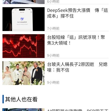
6小時前
DeepSeek預告大漲價　傳「這
成本」撐不住
7小時前
台股短線「這」訊號浮現！聚
焦3大領域！
9小時前
台玻夫人稱長子2原因逝　兒媳
嗆：我不信
9小時前
其他人也在看
AI伺服器出貨剛需 PCB四天王