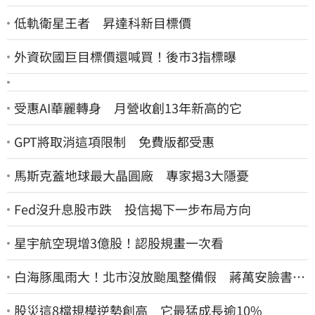
低軌衛星王者 昇達科新目標價
外資砍國巨目標價還喊買！後市3指標曝
受惠AI華麗轉身 月營收創13年新高的它
GPT將取消這項限制 免費版都受惠
馬斯克蓋地球最大晶圓廠 專家揭3大隱憂
Fed沒升息股市跌 投信揭下一步布局方向
星宇航空現增3億股！認股規畫一次看
白海豚風雨大！北市沒放颱風整備假 蔣萬安臉書遭
網友灌爆：標準在哪？
股災這8檔規模逆勢創高 它最猛成長逾10%