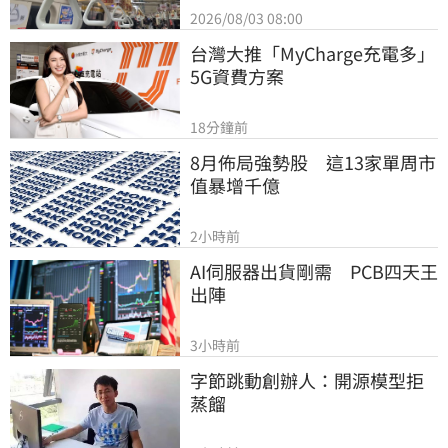
2026/08/03 08:00
台灣大推「MyCharge充電多」
5G資費方案
18分鐘前
8月佈局強勢股　這13家單周市
值暴增千億
2小時前
AI伺服器出貨剛需　PCB四天王
出陣
3小時前
字節跳動創辦人：開源模型拒
蒸餾