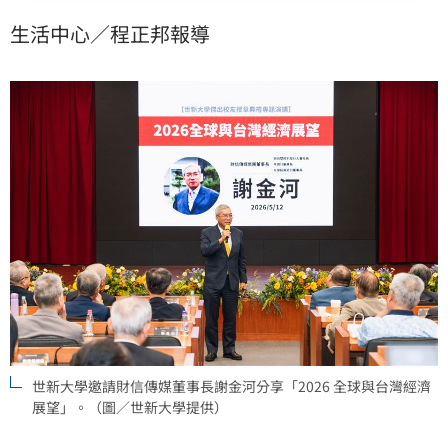
深入剖析AI技術革新如何成為下一波產業重組的核心引
生活中心／程正邦報導
擎，帶領聽眾搶先掌握未來的經濟版圖。
世新大學邀請財信傳媒董事長謝金河分享「2026 全球與台灣經濟
展望」。（圖／世新大學提供）