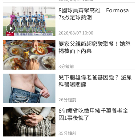
8國球員齊聚高雄　Formosa 
7s掀足球熱潮
2026/08/07 10:00
婆家父親節超窮酸聚餐！她怒
揭檯面下內幕
3分鐘前
兒下體雄偉老爸基因強？ 泌尿
科醫曝關鍵
26分鐘前
6旬嬤省吃儉用擁千萬養老金　
因1事後悔了
35分鐘前