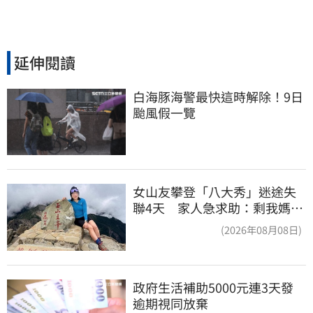
延伸閱讀
白海豚海警最快這時解除！9日
颱風假一覽
女山友攀登「八大秀」迷途失
聯4天 家人急求助：剩我媽還
沒找到
(2026年08月08日)
政府生活補助5000元連3天發 
逾期視同放棄