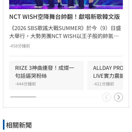
NCT WISH空降舞台帥翻！獻唱新歌韓文版
《2026 SBS歌謠大戰SUMMER》於今（9）日盛
大舉行，大勢男團NCT WISH以王子般的帥氣造
型從半空降落登場，引發全場粉絲熱烈歡呼。成
-458分鐘前
員們一連帶來〈Ode to Love〉、〈BOY MEETS 
GIRL〉韓文首演版以及〈STICKY〉等精采曲目，
完美展現從清新青春到甜美俏皮的多變風格。
RIIZE 3神曲連發！成燦一
ALLDAY PROJ
NCT WISH不僅透過穩健的現場演唱實力炒熱夏
句話逼哭粉絲
LIVE實力震撼全
日祭典氣氛，更與台下觀眾熱情互動，分享首次
-444分鐘前
-421分鐘前
演出韓文版單曲的喜悅。這場充滿活力與清涼感
的舞台表演，不僅展現了成員們的絕佳默契，也
以洗腦旋律與動感節奏，成功將夏日限定的音樂
魅力傳遞給所有歌迷，成為當晚一大亮點。
相關新聞