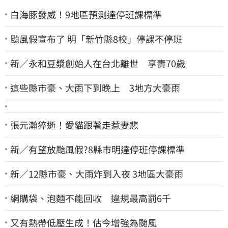
白海豚發威！9地區預測達停班課標準
颱風假宣布了 明「新竹縣8校」停課不停班
新／永和豆漿創始人在台北離世 享壽70歲
這些縣市豪、大雨下到晚上 3地方大豪雨
張元瀚猝逝！愛貓跟著走惹妻悲
新／有望放颱風假?8縣市明達停班停課標準
新／12縣市豪、大雨炸到入夜 3地區大豪雨
網購袋、泡麵不能回收 違規最高罰6千
又有熱帶低壓生成！估今增強為颱風