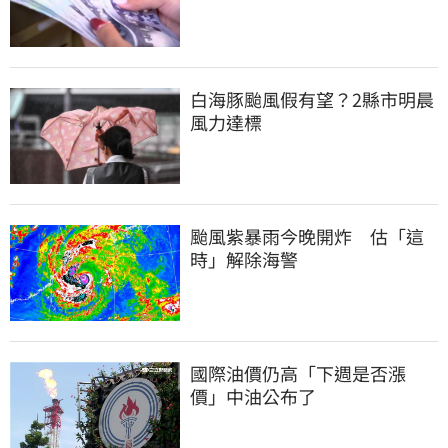
白海豚颱風假有望？2縣市明晨
風力達標
颱風紫暴雨今晚開炸　估「這
時」解除海警
國際油價仍高「下週是否漲
價」中油公布了