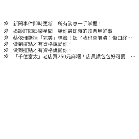
新聞事件即時更新 所有消息一手掌握！
追蹤訂閱娛樂星聞 給你最即時的娛樂星鮮事
蔡依珊撕掉「完美」標籤！認了我也會崩潰：傷口終究
會癒合
做到這點才有資格說愛你
PR
做到這點才有資格說愛你
PR
「千億富太」老店買250元麻糬！店員讚包包好可愛 笑
回：我自己做的