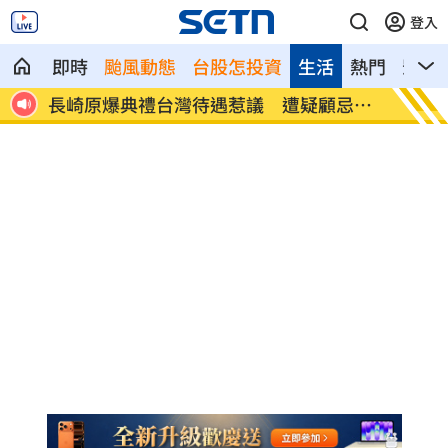
登入
即時
颱風動態
台股怎投資
生活
熱門
影音
關鍵
長崎原爆典禮台灣待遇惹議 遭疑顧忌中
6旬嬤
國
了