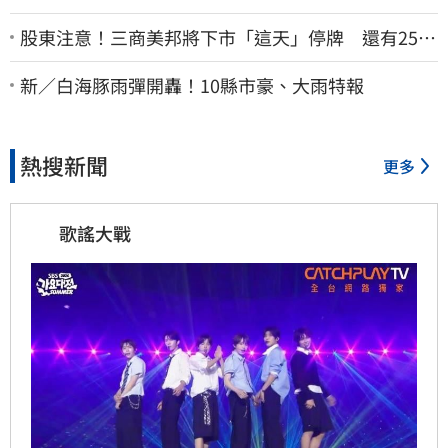
股東注意！三商美邦將下市「這天」停牌 還有252
名千張大戶
新／白海豚雨彈開轟！10縣市豪、大雨特報
熱搜新聞
更多
歌謠大戰