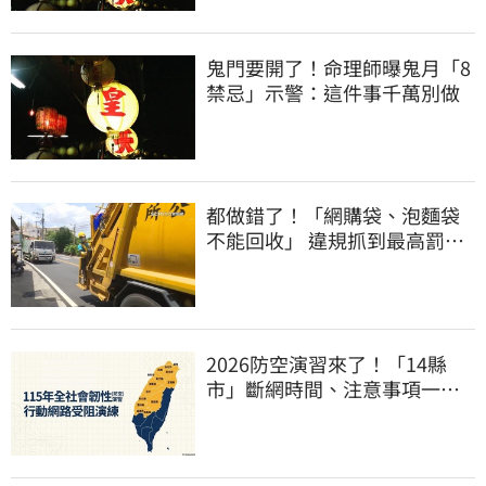
鬼門要開了！命理師曝鬼月「8
禁忌」示警：這件事千萬別做
都做錯了！「網購袋、泡麵袋
不能回收」 違規抓到最高罰
6000元
2026防空演習來了！「14縣
市」斷網時間、注意事項一次
看