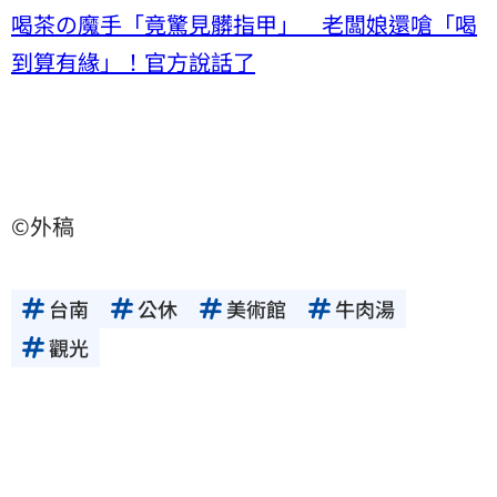
喝茶の魔手「竟驚見髒指甲」 老闆娘還嗆「喝
到算有緣」！官方說話了
©外稿
台南
公休
美術館
牛肉湯
觀光