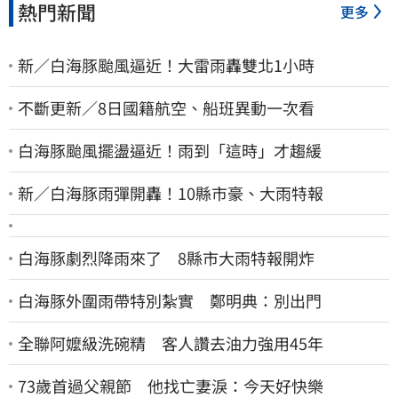
熱門新聞
更多
新／白海豚颱風逼近！大雷雨轟雙北1小時
不斷更新／8日國籍航空、船班異動一次看
白海豚颱風擺盪逼近！雨到「這時」才趨緩
新／白海豚雨彈開轟！10縣市豪、大雨特報
白海豚劇烈降雨來了 8縣市大雨特報開炸
白海豚外圍雨帶特別紮實 鄭明典：別出門
全聯阿嬤級洗碗精 客人讚去油力強用45年
73歲首過父親節 他找亡妻淚：今天好快樂