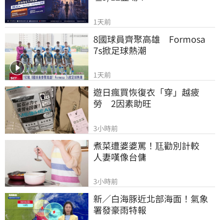
1天前
8國球員齊聚高雄　Formosa 
7s掀足球熱潮
1天前
遊日瘋買恢復衣「穿」越疲
勞　2因素助旺
3小時前
煮菜遭婆婆罵！尫勸別計較　
人妻嘆像台傭
3小時前
新／白海豚近北部海面！氣象
署發豪雨特報