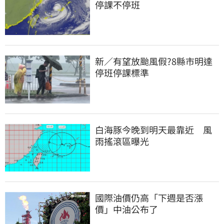
停課不停班
新／有望放颱風假?8縣市明達
停班停課標準
白海豚今晚到明天最靠近　風
雨搖滾區曝光
國際油價仍高「下週是否漲
價」中油公布了