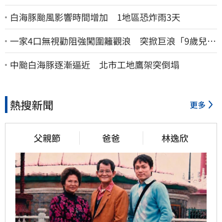
白海豚颱風影響時間增加 1地區恐炸雨3天
一家4口無視勸阻強闖圍籬觀浪 突掀巨浪「9歲兒當
場遭捲入海」
中颱白海豚逐漸逼近 北市工地鷹架突倒塌
熱搜新聞
更多
父親節
爸爸
林逸欣