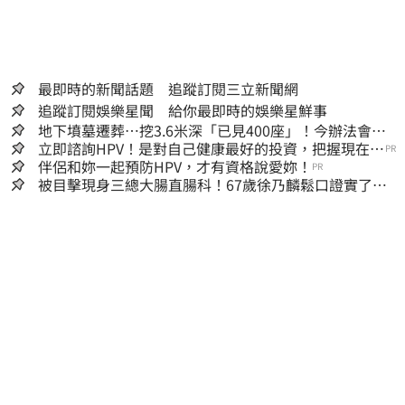
全責。
最即時的新聞話題 追蹤訂閱三立新聞網
追蹤訂閱娛樂星聞 給你最即時的娛樂星鮮事
地下墳墓遷葬…挖3.6米深「已見400座」！今辦法會安
撫祖先
立即諮詢HPV！是對自己健康最好的投資，把握現在不
PR
嫌晚！
伴侶和妳一起預防HPV，才有資格說愛妳！
PR
被目擊現身三總大腸直腸科！67歲徐乃麟鬆口證實了
真實體況曝光