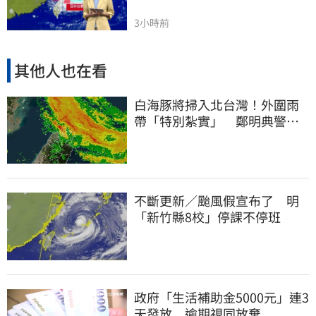
3小時前
其他人也在看
白海豚將掃入北台灣！外圍雨
帶「特別紮實」 鄭明典警告
別出門
不斷更新／颱風假宣布了 明
「新竹縣8校」停課不停班
政府「生活補助金5000元」連3
天發放 逾期視同放棄