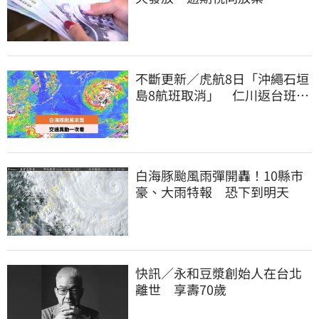
不斷更新／虎航8日「沖繩石垣
島8航班取消」 仁川返台班機
提前1天起飛
白海豚颱風雨彈開轟！10縣市
豪、大雨特報 恐下到明天
快訊／永和豆漿創始人在台北
離世 享壽70歲