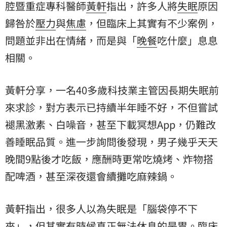
腔暨重症專科醫師
黃軒
指出，許多人將
失眠
原因
歸咎於
壓力
與
焦慮
，但臨床上其實有不少案例，
問題並非出在情緒，而是與「
晚餐
吃什麼」息息
相關。
黃軒分享，一名40多歲科技業主管因長期失眠前
來求診，對方表示已持續半年睡不好，不但嘗試
褪黑激素、白噪音，甚至下載冥想App，仍難改
善睡眠品質。進一步詢問後發現，男子幾乎天天
晚間9點後才吃飯，應酬時更常吃燒烤、炸物搭
配啤酒，甚至深夜還會續攤吃麻辣鍋。
黃軒指出，很多人以為失眠是「腦袋停不下
來」，但其實有時候真正無法休息的是胃。臨床