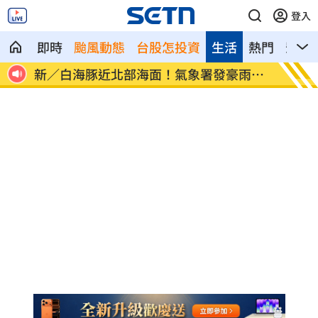
登入
即時
颱風動態
台股怎投資
生活
熱門
影音
像台
新／白海豚近北部海面！氣象署發豪雨特
南電Q
報