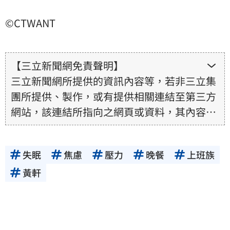
©CTWANT
【三立新聞網免責聲明】
三立新聞網所提供的資訊內容等，若非三立集
團所提供、製作，或有提供相關連結至第三方
網站，該連結所指向之網頁或資料，其內容均
為所連結網站提供，相關權利均為該網站、內
容提供者或合法權利人所有，三立集團不擔保
失眠
焦慮
壓力
晚餐
上班族
其真實性、正確性、即時性、完整性或合法
性。三立新聞網所提供的資訊內容，若其著作
黃軒
權不屬於三立集團所有，使用者未取得內容提
供者（著作權人）許可之前，亦不得擅自轉
貼、重製、變更、散布，否則概由使用者自負