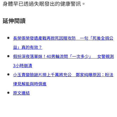
身體早已透過失眠發出的健康警訊。
延伸閱讀
長榮張榮發遺產戰再掀死因贈攻防 一句「死後全捐公
益」真的有效？
假扮深夜落單妹！40男輪流問「一次多少」 女警親測
3小時崩潰
小玉賣變臉謎片撈上千萬將充公 鄭家純曝原因：盼法
律見解能與時俱進
原文連結