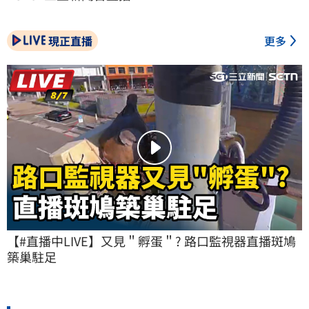
現正直播
更多
【#直播中LIVE】又見＂孵蛋＂? 路口監視器直播斑鳩
築巢駐足