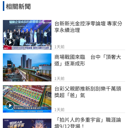
相關新聞
台新新光金控淨零論壇 專家分
享永續治理
1天前
商場戰國來臨　台中「頂奢大
道」逐漸成形
1天前
台彩父親節推新刮刮樂千萬頭
獎超「爸」氣
1天前
「拍片人的多重宇宙」職涯論
壇9/12登場！