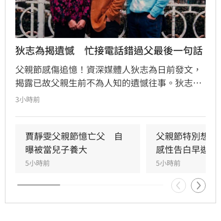
狄志為揭遺憾　忙接電話錯過父最後一句話
父親節感傷追憶！資深媒體人狄志為日前發文，
揭露已故父親生前不為人知的遺憾往事。狄志為
透露，父親一生以海為家，兩人相處時間極少，
3小時前
甚至錯過他的婚禮。直到父親罹患胃癌末期，才
坦承當年曾悄悄現身婚宴現場，因愧對家人只敢
在門外落淚。最讓狄志為心碎的是，當年陪病重
賈靜雯父親節憶亡父　自
父親節特別想他
父親曬太陽時，自己因忙於接工作電話而忽視了
曝被當兒子養大
感性告白早逝父
父親，沒想到那竟是父子最後的相處，父親回房
5小時前
5小時前
後便陷入永眠。這段錯過的對話成為他20年來心
中最深的遺憾，他以此感嘆，有些電話晚點接沒
關係，但錯過的親情與話語，可能再也無法挽
回，呼籲大眾珍惜身邊親人。