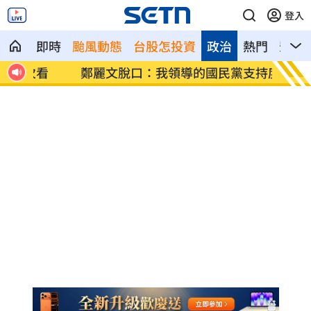
登入
即時
颱風動態
台股怎投資
政治
熱門
影音
看
鄭麗文脫口：我領導的國民黨支持度很高
投信逆