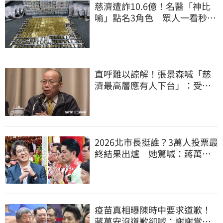
慈濟遭詐10.6億！名醫「神比
喻」點名3角色 眾人一看秒懂
讚：好傳神
直呼難以諒解！張景森喊「慈
濟最高層應有人下台」：受害
者是捐款的大眾
2026北市長挺誰？3萬人投票最
終結果出爐 她驚喊：蔣萬安
真該緊張了
疫苗真相曝陳時中要求道歉！
蔣萬安沒道歉卻喊：謝謝當時