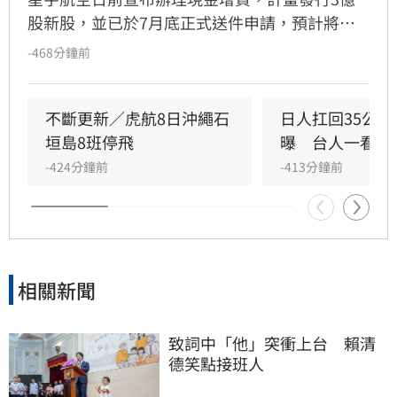
股新股，並已於7月底正式送件申請，預計將於8
月18日生效。此次增資目的為償還銀行借款並充
-468分鐘前
實營運資金，發行價格暫訂每股16.5元，實際價
格將依市場狀況與承銷商共同議定。股份分配方
面，總額的80%由原股東按比例認購，員工保留
不斷更新／虎航8日沖繩石
日人扛回35公
10%，另10%對外公開承銷。投資人應注意，詳
垣島8班停飛
曝　台人一看：
細的認股基準日及相關細節將由董事會後續公
-424分鐘前
-413分鐘前
告，投資市場具有波動風險，請務必審慎評估財
務規劃，並詳閱公開說明書以保障自身權益。
相關新聞
致詞中「他」突衝上台　賴清
德笑點接班人