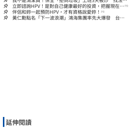
我不是清潔員！保全「拒倒垃圾」上班3天被炒 找法院
討公道結果出爐
立即諮詢HPV！是對自己健康最好的投資，把握現在不
PR
嫌晚！
伴侶和妳一起預防HPV，才有資格說愛妳！
PR
黃仁勳點名「下一波浪潮」鴻海集團率先大爆發 台股
這族群全面噴出
延伸閱讀