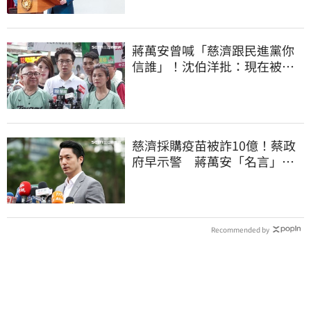
蔣萬安曾喊「慈濟跟民進黨你
信誰」！沈伯洋批：現在被發
現是胡扯
慈濟採購疫苗被詐10億！蔡政
府早示警 蔣萬安「名言」翻
車被酸爆
Recommended by