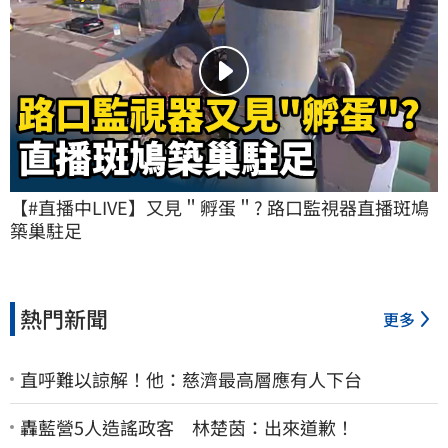
【#直播中LIVE】又見＂孵蛋＂? 路口監視器直播斑鳩
築巢駐足
熱門新聞
更多
直呼難以諒解！他：慈濟最高層應有人下台
轟藍營5人造謠政客 林楚茵：出來道歉！