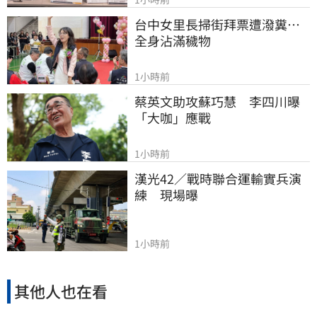
台中女里長掃街拜票遭潑糞⋯
全身沾滿穢物
1小時前
蔡英文助攻蘇巧慧　李四川曝
「大咖」應戰
1小時前
漢光42／戰時聯合運輸實兵演
練　現場曝
1小時前
其他人也在看