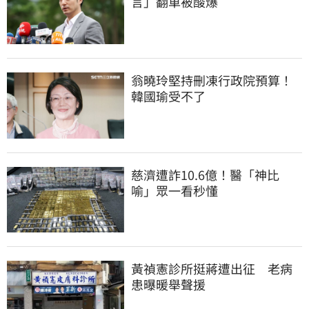
言」翻車被酸爆
翁曉玲堅持刪凍行政院預算！
韓國瑜受不了
慈濟遭詐10.6億！醫「神比
喻」眾一看秒懂
黃禎憲診所挺蔣遭出征　老病
患曝暖舉聲援