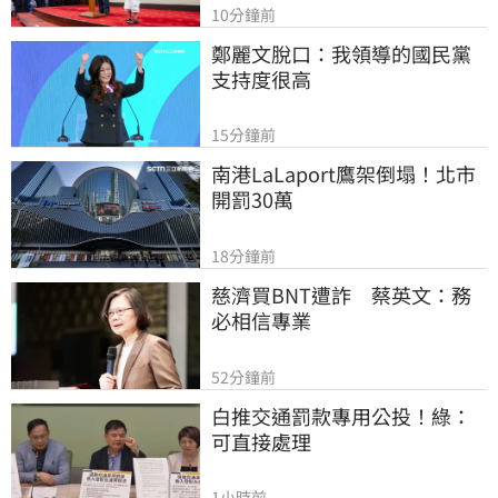
10分鐘前
鄭麗文脫口：我領導的國民黨
支持度很高
15分鐘前
南港LaLaport鷹架倒塌！北市
開罰30萬
18分鐘前
慈濟買BNT遭詐　蔡英文：務
必相信專業
52分鐘前
白推交通罰款專用公投！綠：
可直接處理
1小時前