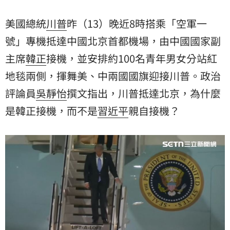
美國總統
川普
昨（13）晚近8時搭乘「空軍一
號」專機抵達中國北京首都機場，由中國國家副
主席
韓正
接機，並安排約100名青年男女分站紅
地毯兩側，揮舞美、中兩國國旗迎接川普。政治
評論員
吳靜怡
撰文指出，川普抵達北京，為什麼
是韓正接機，而不是
習近平
親自接機？