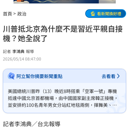
首頁
政治
看新聞換好禮
川普抵北京為什麼不是習近平親自接
機？她全說了
記者
李鴻典
報導
2026/05/14 08:47:00
阿立幫你摘要新聞重點
去看看
美國總統川普昨（13）晚近8時搭乘「空軍一號」專機
抵達中國北京首都機場，由中國國家副主席韓正接機，
並安排約100名青年男女分站紅地毯兩側，揮舞美、中
兩國國旗迎接川普。政治評論員吳靜怡撰文指出，川普
抵達北京，為什麼是韓正接機，而不是習近平親自接
記者李鴻典／台北報導
機？