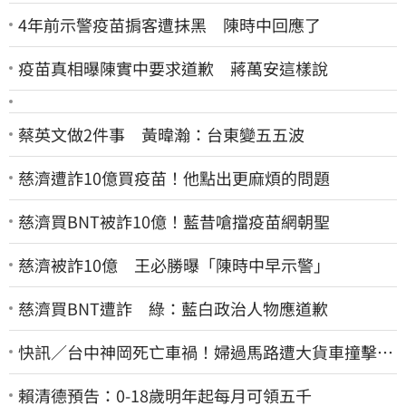
4年前示警疫苗掮客遭抹黑 陳時中回應了
疫苗真相曝陳實中要求道歉 蔣萬安這樣說
蔡英文做2件事 黃暐瀚：台東變五五波
慈濟遭詐10億買疫苗！他點出更麻煩的問題
慈濟買BNT被詐10億！藍昔嗆擋疫苗網朝聖
慈濟被詐10億 王必勝曝「陳時中早示警」
慈濟買BNT遭詐 綠：藍白政治人物應道歉
快訊／台中神岡死亡車禍！婦過馬路遭大貨車撞擊…
下半身輾碎慘死路口
賴清德預告：0-18歲明年起每月可領五千