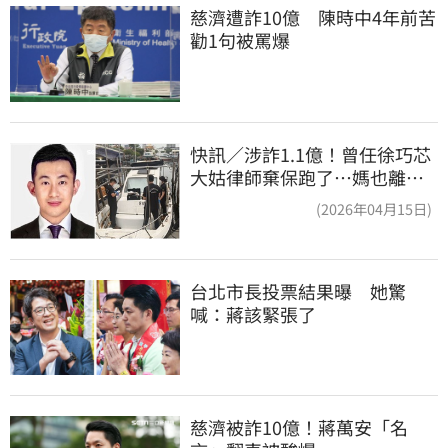
慈濟遭詐10億　陳時中4年前苦
勸1句被罵爆
快訊／涉詐1.1億！曾任徐巧芯
大姑律師棄保跑了…媽也離
境 桃檢發通緝
(2026年04月15日)
台北市長投票結果曝　她驚
喊：蔣該緊張了
慈濟被詐10億！蔣萬安「名