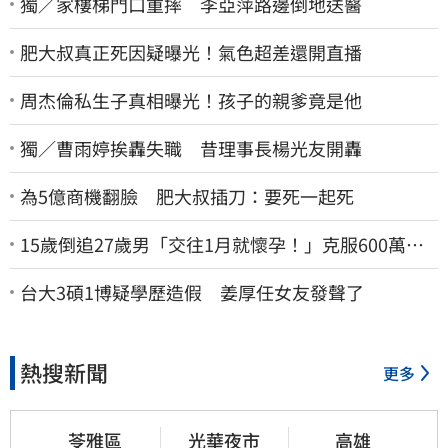
獨／家樓梯門口重摔 李亞萍路邊倒地送醫
肥大叔真正死因疑曝光！氣色超差還開直播
周杰倫私生子真相曝光！孩子的親爹竟是他
獨／曹雨婷挨轟失職 昔理事長楊光友開轟
為5億商機翻臉 肥大叔插刀：要死一起死
15歲倒追27歲男「交往1月就懷孕！」克服600萬債
務 36歲美魔女當阿嬤了
台大3碩1博疑學歷造假 姜厚任女友發聲了
熱搜新聞
更多
苓雅區
光華夜市
高雄