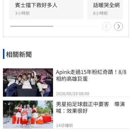
同時也是嘉義知名甜甜圈店老闆。
賓士擋下救好多人
話暖哭全網
3小時前
8小時前
相關新聞
Apink走過15年粉紅奇蹟！8/8
相約高雄巨蛋
2026/06/29 08:00
男星拍足球戲正中要害　導演
喊：效果很好
14分鐘前