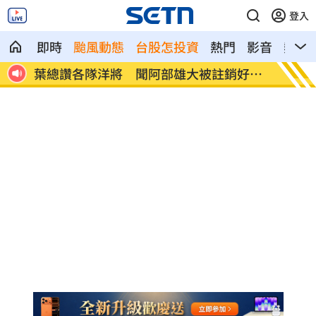
登入
即時
颱風動態
台股怎投資
熱門
影音
熱搜
月上
葉總讚各隊洋將 聞阿部雄大被註銷好吃
粉專謾
驚
元