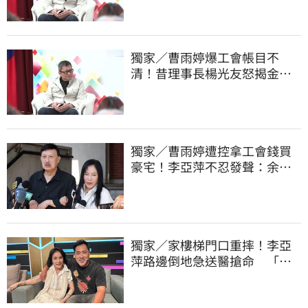
獨家／曹雨婷爆工會帳目不
清！昔理事長楊光友怒揭金流
內幕：亂七八糟
獨家／曹雨婷遭控拿工會錢買
豪宅！李亞萍不忍發聲：余天
管工會都貼錢
獨家／家樓梯門口重摔！李亞
萍路邊倒地急送醫搶命 「最
新傷況」曝