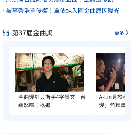
被李榮浩罵侵權！單依純入圍金曲原因曝光
第37屆金曲獎
更多
金曲爆紅貝斯手4字發文　台
A-Lin見證
網怒喊：退追
爆」熱舞畫面