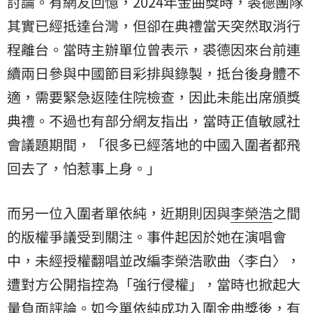
討論。有網友回憶，2024年金曲獎時，裘德團隊
其實已經抵達台灣，但卻在典禮當天突然取消行
程離台。當時主辦單位曾表示，裘德因來台前連
續兩日參與中國節目彩排與錄製，抵台後身體不
適，需要緊急返陸住院檢查，因此未能出席頒獎
典禮。不過也有部分網友指出，當時正值敏感社
會議題期間，「很多已經落地的中國入圍者都飛
回去了，怕惹事上身。」
而另一位入圍者單依純，近期則因與
李榮浩
之間
的版權爭議受到關注。事件起因於她在演唱會
中，未經授權翻唱並改編李榮浩歌曲〈李白〉，
遭對方公開指控為「強行侵權」，當時也掀起大
量負面評論。如今單依純成功入圍金曲獎後，有