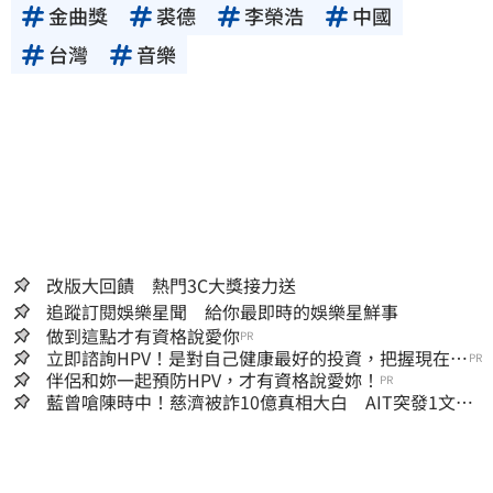
金曲獎
裘德
李榮浩
中國
台灣
音樂
改版大回饋 熱門3C大獎接力送
追蹤訂閱娛樂星聞 給你最即時的娛樂星鮮事
做到這點才有資格說愛你
PR
立即諮詢HPV！是對自己健康最好的投資，把握現在不
PR
嫌晚！
伴侶和妳一起預防HPV，才有資格說愛妳！
PR
藍曾嗆陳時中！慈濟被詐10億真相大白 AIT突發1文酸
爆…他笑：真的很會