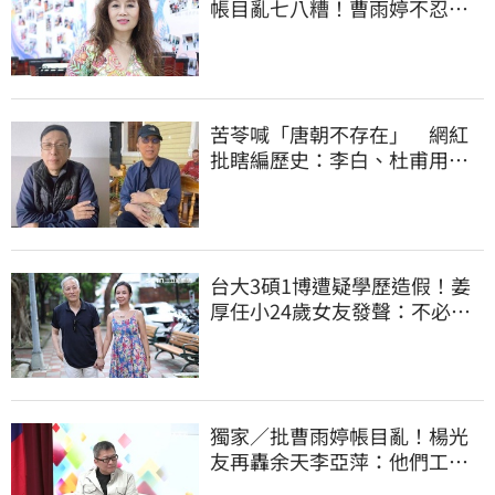
帳目亂七八糟！曹雨婷不忍
了 9字洩心聲
苦苓喊「唐朝不存在」 網紅
批瞎編歷史：李白、杜甫用鮮
卑文寫詩？
台大3碩1博遭疑學歷造假！姜
厚任小24歲女友發聲：不必證
明自己是對的
獨家／批曹雨婷帳目亂！楊光
友再轟余天李亞萍：他們工會
跟演藝圈沒關