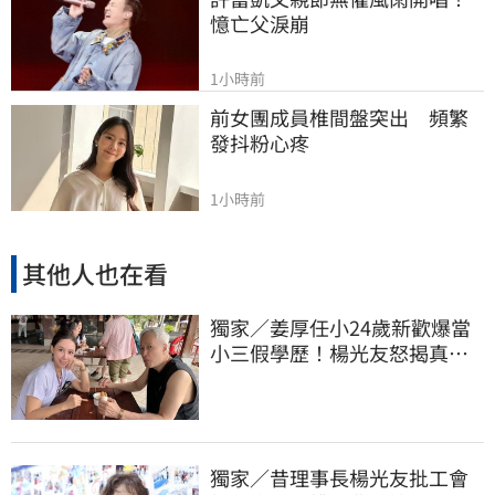
憶亡父淚崩
1小時前
前女團成員椎間盤突出　頻繁
發抖粉心疼
1小時前
其他人也在看
獨家／姜厚任小24歲新歡爆當
小三假學歷！楊光友怒揭真實
內幕：我祝福
獨家／昔理事長楊光友批工會