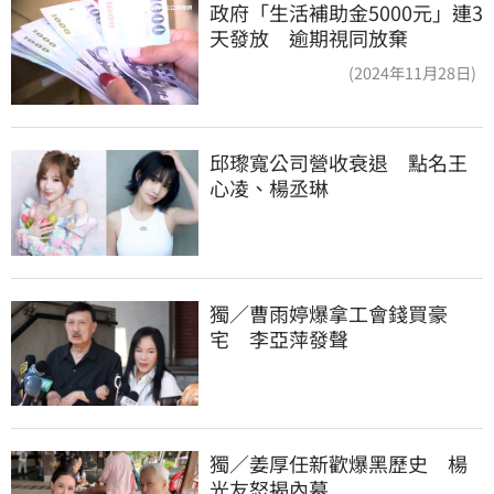
政府「生活補助金5000元」連3
天發放 逾期視同放棄
(2024年11月28日)
邱瓈寬公司營收衰退　點名王
心凌、楊丞琳
獨／曹雨婷爆拿工會錢買豪
宅　李亞萍發聲
獨／姜厚任新歡爆黑歷史　楊
光友怒揭內幕