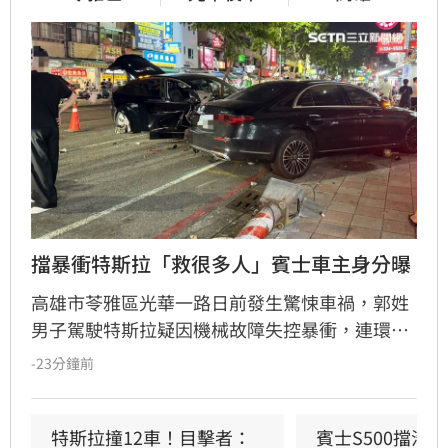
擋暴衝特斯拉「救很多人」賓士車主身分曝
高雄市苓雅區光華一路日前發生驚悚車禍，郭姓
男子駕駛特斯拉疑因機械故障失控暴衝，連環撞
擊12輛汽機車及單車，所幸僅造成3人輕傷。肇
-23分鐘前
事車輛最終撞上停放路邊的賓士車才停下，避免
衝入熱鬧的光華夜市。該名賓士車主身分隨後曝
光，竟是擁有1.4萬粉絲的網紅「超級土豆粉」，
特斯拉撞12車！目擊者：
賓士S500擋浩