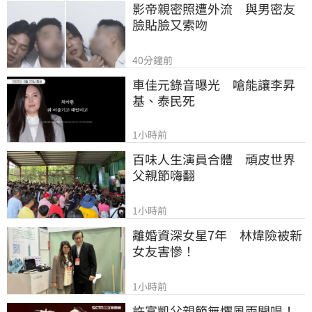
影帝親密照遭外流　與男密友
臉貼臉又索吻
40分鐘前
車佳元錄音曝光　嗆能讓李昇
基、泰民死
1小時前
百味人生演員合體　頑皮世界
父親節嗨翻
1小時前
離婚資深女星7年　林煒險被新
女友害慘！
1小時前
許富凱父親節無懼風雨開唱！