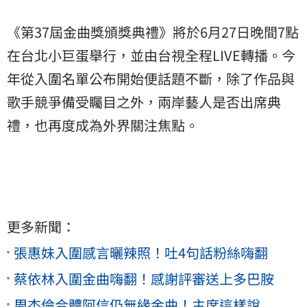
《第37屆金曲獎頒獎典禮》將於6月27日晚間7點
在台北小巨蛋舉行，並由台視全程LIVE轉播。今
年從入圍名單公布開始便話題不斷，除了作品與
歌手競爭備受矚目之外，兩岸藝人是否出席典
禮，也再度成為外界關注焦點。
更多新聞：
張惠妹入圍感言曬辣照！吐4句話粉絲嗨翻
蔡依林入圍金曲嗨翻！感謝評審送上多巴胺
周杰倫合體阿信仍無緣金曲！主席這樣說