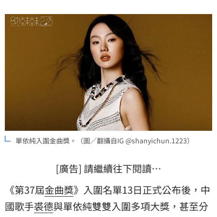
單依純入圍金曲獎。（圖／翻攝自IG @shanyichun.1223）
[廣告] 請繼續往下閱讀…
《第37屆
金曲獎
》入圍名單13日正式公布後，
中
國
歌手
裘德
與單依純雙雙入圍多項大獎，甚至分