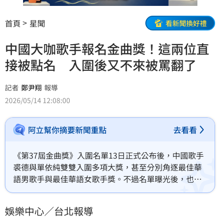
首頁
星聞
看新聞換好禮
中國大咖歌手報名金曲獎！這兩位直
接被點名 入圍後又不來被罵翻了
記者
鄭尹翔
報導
2026/05/14 12:08:00
阿立幫你摘要新聞重點
去看看
《第37屆金曲獎》入圍名單13日正式公布後，中國歌手
裘德與單依純雙雙入圍多項大獎，甚至分別角逐最佳華
語男歌手與最佳華語女歌手獎。不過名單曝光後，也掀
起部分網友討論，質疑「明明不敢去台灣參加金曲獎，
又要報名參加金曲獎的意義到底是什麼？」相關話題迅
娛樂中心／台北報導
速在社群延燒。