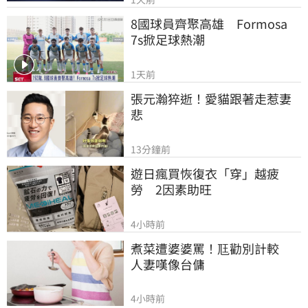
8國球員齊聚高雄　Formosa 
7s掀足球熱潮
1天前
張元瀚猝逝！愛貓跟著走惹妻
悲
13分鐘前
遊日瘋買恢復衣「穿」越疲
勞　2因素助旺
4小時前
煮菜遭婆婆罵！尫勸別計較　
人妻嘆像台傭
4小時前