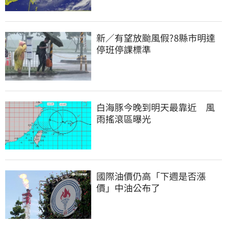
新／有望放颱風假?8縣市明達
停班停課標準
白海豚今晚到明天最靠近　風
雨搖滾區曝光
國際油價仍高「下週是否漲
價」中油公布了