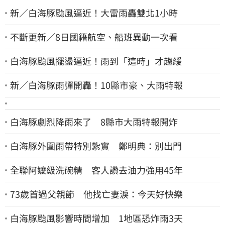
新／白海豚颱風逼近！大雷雨轟雙北1小時
不斷更新／8日國籍航空、船班異動一次看
白海豚颱風擺盪逼近！雨到「這時」才趨緩
新／白海豚雨彈開轟！10縣市豪、大雨特報
白海豚劇烈降雨來了 8縣市大雨特報開炸
白海豚外圍雨帶特別紮實 鄭明典：別出門
全聯阿嬤級洗碗精 客人讚去油力強用45年
73歲首過父親節 他找亡妻淚：今天好快樂
白海豚颱風影響時間增加 1地區恐炸雨3天