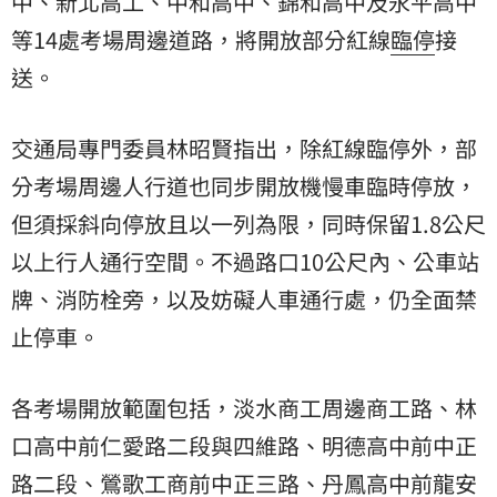
中、新北高工、中和高中、錦和高中及永平高中
等14處考場周邊道路，將開放部分紅線
臨停
接
送。
交通局專門委員林昭賢指出，除紅線臨停外，部
分考場周邊人行道也同步開放機慢車臨時停放，
但須採斜向停放且以一列為限，同時保留1.8公尺
以上行人通行空間。不過路口10公尺內、公車站
牌、消防栓旁，以及妨礙人車通行處，仍全面禁
止停車。
各考場開放範圍包括，淡水商工周邊商工路、林
口高中前仁愛路二段與四維路、明德高中前中正
路二段、鶯歌工商前中正三路、丹鳳高中前龍安