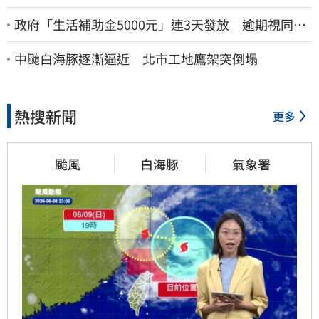
政府「生活補助金5000元」連3天發放 逾期視同放
棄
中颱白海豚逐漸逼近 北市工地鷹架突倒塌
熱搜新聞
更多
颱風
白海豚
氣象署