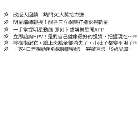
改版大回饋 熱門3C大獎接力送
明星講師親授！醒吾三立學院打造影視新星
一手掌握明星動態 即刻下載娛樂星聞APP
立即諮詢HPV！是對自己健康最好的投資，把握現在不
PR
嫌晚！
檸檬搭配它，臉上斑點全部消失了，小肚子都變平坦了
PR
一家4口無視勸阻強闖圍籬觀浪 突掀巨浪「9歲兒當場
遭捲入海」