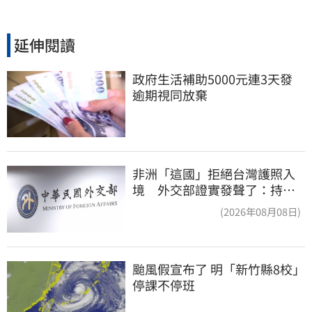
延伸閱讀
政府生活補助5000元連3天發 
逾期視同放棄
非洲「這國」拒絕台灣護照入
境 外交部證實發聲了：持續
交涉聯繫
(2026年08月08日)
颱風假宣布了 明「新竹縣8校」
停課不停班