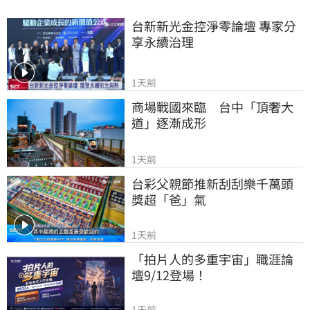
台新新光金控淨零論壇 專家分
享永續治理
1天前
商場戰國來臨　台中「頂奢大
道」逐漸成形
1天前
台彩父親節推新刮刮樂千萬頭
獎超「爸」氣
1天前
「拍片人的多重宇宙」職涯論
壇9/12登場！
1天前