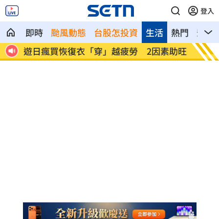
登入
即時
颱風動態
台股怎投資
生活
熱門
影音
素助旺
煮菜遭婆婆罵！尫勸別計較 人妻嘆像台
新／白
傭
報