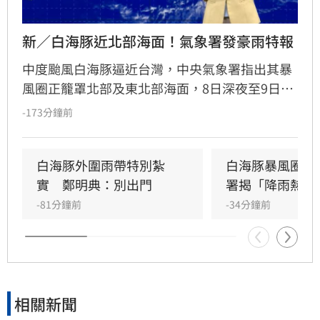
新／白海豚近北部海面！氣象署發豪雨特報
中度颱風白海豚逼近台灣，中央氣象署指出其暴
風圈正籠罩北部及東北部海面，8日深夜至9日白
天是影響最劇烈時刻。受外圍環流影響，中北部
-173分鐘前
山區恐現大豪雨，新竹苗栗累積雨量上看350毫
米，花東地區則受沉降作用影響，持續出現38度
極端高溫。沿海地區風浪強勁，基隆北海岸掀起
白海豚外圍雨帶特別紮
白海豚暴風圈縮
6米巨浪，適逢年度大潮，低窪地區務必慎防積
實　鄭明典：別出門
署揭「降雨熱區
淹水。預計颱風將於9日晚間登陸中國後減弱，
-81分鐘前
-34分鐘前
北部降雨有望在10日清晨趨緩，提醒民眾父親節
連假期間避免前往山區及海邊活動，並隨時留意
氣象署最新發布的豪雨特報與防颱資訊，確保生
命財產安全。
相關新聞