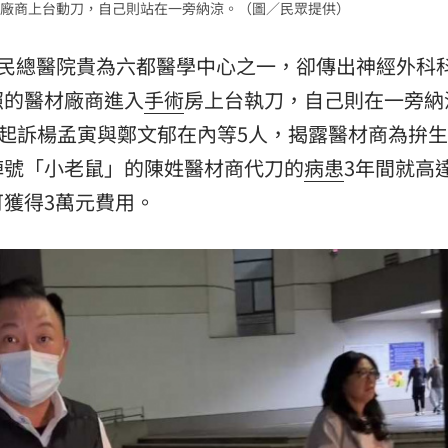
廠商上台動刀，自己則站在一旁納涼。（圖／民眾提供）
民總醫院貴為六都醫學中心之一，卻傳出神經外科
照的醫材廠商進入
手術
房上台執刀，自己則在一旁納
罪起訴楊孟寅與鄭文郁在內等5人，揭露醫材商為拚
綽號「小老鼠」的陳姓醫材商代刀的
病患
3年間就高達
獲得3萬元費用。