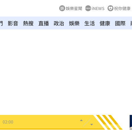
娛樂星聞
iNEWS
祝你健康
門
影音
熱搜
直播
政治
娛樂
生活
健康
國際
03:10
來襲
03:04
2元
02:30
相
02:10
02:00
朝聖
01:35