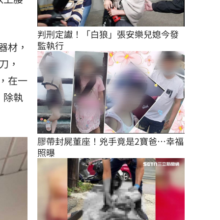
判刑定讞！「白狼」張安樂兒媳今發
監執行
器材，
刀，
，在一
，除執
膠帶封屍董座！兇手竟是2寶爸…幸福
照曝