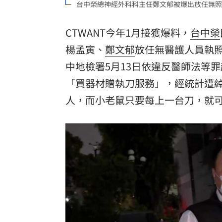
台中榮總神經外科科主任鄭文郁被爆出放任無照
CTWANT今年1月接獲爆料，
台
中榮
楊孟寅
、
鄭文郁
放任無醫護人員執
中地檢署5月13日依違反醫師法等
「買器材贈執刀服務」，經統計遭
人，而小老鼠只要每上一台刀，就可