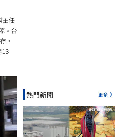
科主任
涼。台
生存，
13
熱門新聞
更多