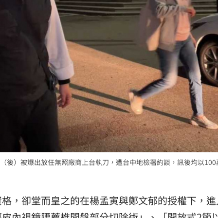
（後）被爆出放任無照廠商上台執刀，遭台中地檢署約談，訊後均以100
資格，卻堂而皇之的在楊孟寅與鄭文郁的授權下，進
經皮內視鏡腰薦椎間盤部分切除術」、「開放式2節