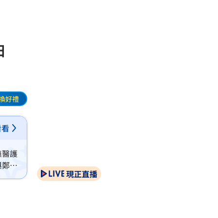
抽
換好禮
看看
無醫護
與鄭文
現正直播
年間