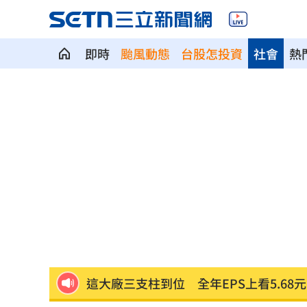
即時
颱風動態
台股怎投資
社會
熱
7年前遭譏傻逼！他逆襲超車中國前首富
女兒一句話 兩老退休生活全變調
03:05
記憶體產能全被大廠包下 驚人漲價潮
北美訂單補爆 聯發科小金雞EPS至27.1
AI和你讀的不同！實測《時代》驚揭1真
這大廠三支柱到位 全年EPS上看5.68元
慈濟買BNT被詐10億！藍昔嗆擋疫苗網