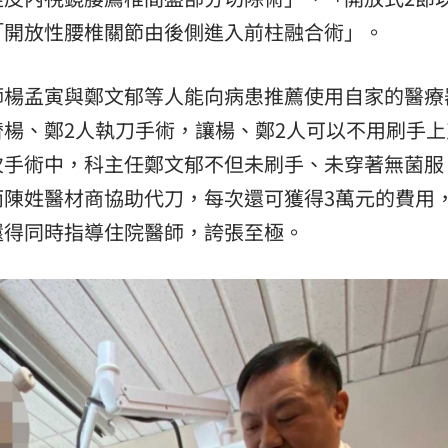
「開放性腰椎關節由後側進入前柱融合術」。
師楊孟寅與鄭文郁等人能向病患推薦使用自家的醫療
楊、鄭2人執刀手術，讓楊、鄭2人可以不用刷手上
次手術中，科主任鄭文郁不但未刷手、未穿著無菌服
而陳姓醫材商協助代刀，每次還可獲得3萬元的費用
還得同時指導住院醫師，誇張至極。