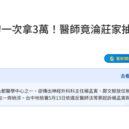
8元
01:30
穩
01:26
刀一次拿3萬！醫師竟淪莊家
年
01:20
發展
01:13
2歲
01:10
看新聞
光
01:05
去
宿費
01:04
為六都醫學中心之一，卻傳出神經外科科主任楊孟寅、鄭文郁放任
孝順
01:02
在一旁納涼。台中地檢署5月13日依違反醫師法等罪起訴楊孟寅
執刀服務」，經統計遭綽號「小老鼠」的陳姓醫材商代刀的病患3
20元
01:00
3萬元費用。
驚
00:49