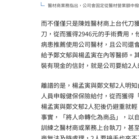
醫材商業務指出，公司會固定從醫材營業額中撥
而不僅僅只是陳姓醫材商上台代刀
刀，從而獲得2946元的手術費用
病患推薦使用公司醫材，且公司還會
給予鄭文郁與楊孟寅在內等醫師。
裝有現金的信封，就是公司要給2人
離譜的是，楊孟寅與鄭文郁2人明
人員申報健保保險給付，從而獲得
楊孟寅與鄭文郁2人犯後仍避重就
事實，「將人命轉化為商品」，以
訓練之醫材商或業務上台執刀，甚
商無法及時處理，2人要接手也來