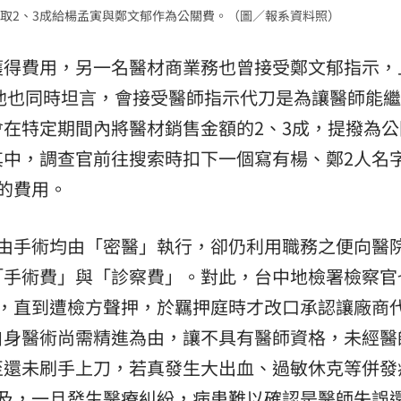
取2、3成給楊孟寅與鄭文郁作為公關費。（圖／報系資料照）
獲得費用，另一名醫材商業務也曾接受鄭文郁指示，
，他也同時坦言，會接受醫師指示代刀是為讓醫師能
在特定期間內將醫材銷售金額的2、3成，提撥為公
其中，調查官前往搜索時扣下一個寫有楊、鄭2人名
的費用。
知由手術均由「密醫」執行，卻仍利用職務之便向醫
「手術費」與「診察費」。對此，台中地檢署檢察官
輕，直到遭檢方聲押，於羈押庭時才改口承認讓廠商
自身醫術尚需精進為由，讓不具有醫師資格，未經醫
至還未刷手上刀，若真發生大出血、過敏休克等併發
不及，一旦發生醫療糾紛，病患難以確認是醫師失誤