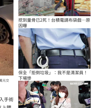
挖到童骨已2死！台積電請布袋戲…原
因曝
保全「拒倒垃圾」：我不是清潔員！
下場慘
萬元交
入手術
以上腰