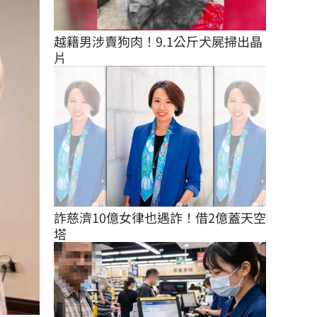
越籍男涉賣狗肉！9.1公斤犬屍掃出晶
片
詐慈濟10億女律也遇詐！借2億蓋天空
塔