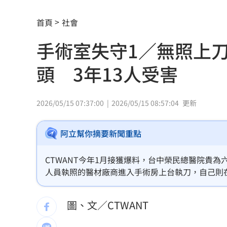
它躋身美禁令受惠者 上半年EPS衝2.5
首頁
社會
高溫重創雞蛋產量 最快要等到9月才回
手術室失守1／無照上
7月營收寫同期次高 聯寶訂單看到2027
頭 3年13人受害
台股收復44000點大關 2關鍵看AI產業
他見搶案挺身相救遭圍毆亡！嫌犯最小1
2026/05/15 07:37:00
2026/05/15 08:57:04
更新
扣款人數狂增4成 國泰小龍基金布局曝
阿立幫你摘要新聞重點
車是我的、油也是我的 睡車竟被收住
CTWANT今年1月接獲爆料，台中榮民總醫院貴
24歲存款破百萬！她公開致富關鍵：超
人員執照的醫材廠商進入手術房上台執刀，自己則
郁在內等5人，揭露醫材商為拚生存，「買器材贈
這大廠產能利用率衝90% 目標價上看2
就高達13人，而小老鼠只要每上一台刀，就可獲得
圖、文／CTWANT
埃及知名女星涉毒被判死 引發社會震