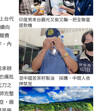
上台代
印度男來台觀光又偷又騙…把全聯當
提款機
繼續向
關費
字、內
院承辦
也痛批
混中國苦茶籽製油　採購、中間人收
押禁見
代刀之
師完整
症，廠
還是廠