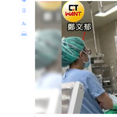
桃園聯隊奪世界青棒亞軍 張善政接機
男駕車至議員服務處嗆開槍 台中警抓
新／Sandisk挫5%！台指期翻紅站回440
台灣彩券開獎直播中
20:31
LIVE三立+24小時直播
15:27
三立iNEWS新聞台線上直播
18:00
理想混蛋號召粉絲跨海追星吃美食！
18: