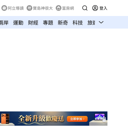
阿立導讀
寶島神很大
富房網
登入
兩岸
運動
財經
專題
新奇
科技
旅遊
汽車
寵物