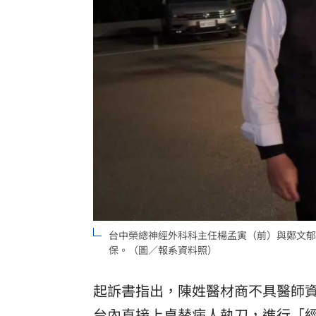
台中榮總神經外科科主任楊孟寅（前）與鄭文郁
保。（圖／報系資料照）
起訴書指出，陳姓醫材商不具醫師
台內直接上桌替病人執刀，進行「