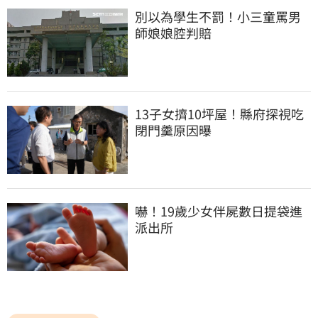
別以為學生不罰！小三童罵男
師娘娘腔判賠
13子女擠10坪屋！縣府探視吃
閉門羹原因曝
嚇！19歲少女伴屍數日提袋進
派出所