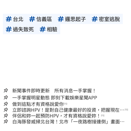
台北
信義區
邏思起子
密室逃脫
過失致死
相驗
新聞事件即時更新 所有消息一手掌握！
一手掌握明星動態 即刻下載娛樂星聞APP
做到這點才有資格說愛你
PR
立即諮詢HPV！是對自己健康最好的投資，把握現在不
PR
嫌晚！
伴侶和妳一起預防HPV，才有資格說愛妳！
PR
白海豚發威掃北台灣！北市「一夜路樹接連倒」畫面
曝 15米巨樹躺路中央