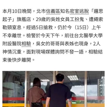
本月10日晚間，北市
信義區
知名
密室逃脫
「
邏思
起子
」旗艦店，29歲的吳姓女員工扮鬼、遭繩索
勒頸窒息，經過5日搶救，仍於今（15日）上午
不幸離世。檢警於今天下午，前往台北醫學大學
附設醫院
相驗
，吳女的哥哥與表姊也現身，2人
神情沉重，面對現場媒體詢問不發一語，相驗結
束後快步離開。