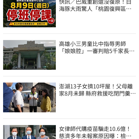
快訊／巴威重創還沒復原！白
海豚大雨驚人「桃園復興區」
緊急停班停課
高雄小三男童比中指辱男師
「娘娘腔」一審判賠5千家長不
服上訴 二審更慘
澎湖13子女擠10坪屋！父母離
家8月未歸 縣府救援吃閉門羹原
因曝
女律師代購疫苗騙走10.6億！
慈濟多年未報案原因曝：檢警