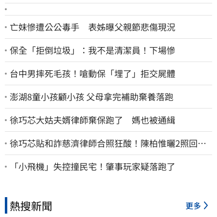
亡妹慘遭公公毒手 表姊曝父親節悲傷現況
保全「拒倒垃圾」：我不是清潔員！下場慘
台中男摔死毛孩！嗆動保「埋了」拒交屍體
澎湖8童小孩顧小孩 父母拿完補助棄養落跑
徐巧芯大姑夫婿律師棄保跑了 媽也被通緝
徐巧芯貼和詐慈濟律師合照狂酸！陳柏惟曬2照回擊
網笑翻
「小飛機」失控撞民宅！肇事玩家疑落跑了
熱搜新聞
更多