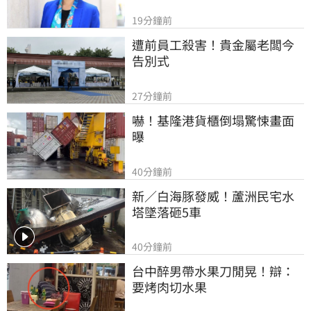
19分鐘前
遭前員工殺害！貴金屬老闆今
告別式
27分鐘前
嚇！基隆港貨櫃倒塌驚悚畫面
曝
40分鐘前
新／白海豚發威！蘆洲民宅水
塔墜落砸5車
40分鐘前
台中醉男帶水果刀閒晃！辯：
要烤肉切水果