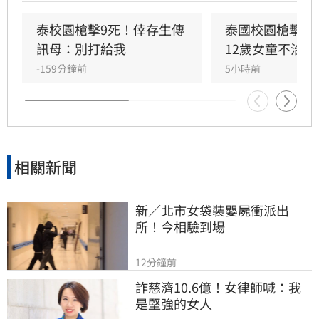
不治，使整起事件死亡人數增加至9人。慘案發
生後，泰國總理阿努廷（Anutin Charnvirakul）
泰校園槍擊9死！倖存生傳
泰國校園槍擊案
隨即承諾推動新的槍枝管制法律，未來擬限制一
訊母：別打給我
12歲女童不治
般民眾攜帶槍枝，僅允許執勤中的政府官員持
-159分鐘前
5小時前
槍。
相關新聞
新／北市女袋裝嬰屍衝派出
所！今相驗到場
12分鐘前
詐慈濟10.6億！女律師喊：我
是堅強的女人