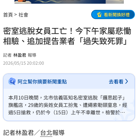
首頁
社會
看新聞換好禮
密室逃脫女員工亡！今下午家屬悲慟
相驗、追加提告業者「過失致死罪」
記者
林盈君
報導
2026/05/15 20:02:00
阿立幫你摘要新聞重點
去看看
本月10日晚間，北市信義區知名密室逃脫「邏思起子」
旗艦店，29歲的吳姓女員工扮鬼、遭繩索勒頸窒息，經
過5日搶救，仍於今（15日）上午不幸離世。檢警於今
天下午，前往台北醫學大學附設醫院相驗，吳女的哥哥
與表姊也現身，2人神情沉重，面對現場媒體詢問不發一
記者林盈君／
台北
報導
語，相驗結束後快步離開。