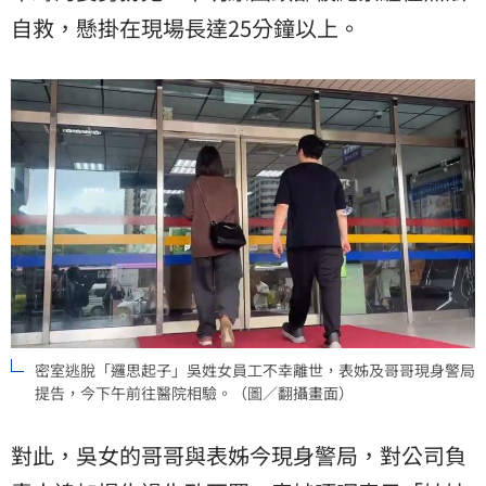
自救，懸掛在現場長達25分鐘以上。
密室逃脫「邏思起子」吳姓女員工不幸離世，表姊及哥哥現身警局
提告，今下午前往醫院相驗。（圖／翻攝畫面）
對此，吳女的哥哥與表姊今現身警局，對公司負