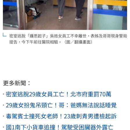
密室逃脫「邏思起子」吳姓女員工不幸離世，表姊及哥哥現身警局
提告，今下午前往醫院相驗。（圖／翻攝畫面）
更多新聞：
密室逃脫29歲女員工亡！北市府重罰70萬
29歲女扮鬼吊頸亡！哥：爸媽無法說話睡覺
毒駕賓士撞死女老師！23歲刺青男遭檢起訴
國1南下小貨車追撞！駕駛受困臟器外露亡