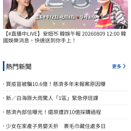
【#直播中LIVE】安妞👋 韓娛午報 20260809 12:00 韓
國娛樂消息，快速送到你手上！
熱門新聞
更多
買疫苗被騙10.6億！慈濟多年未報案原因曝
新／白海豚大雨驚人「1區」緊急停班課
慈濟內部信曝光！還原遭詐10億採購過程
少女在家產子男嬰夭折 裹毛巾藏住處多日