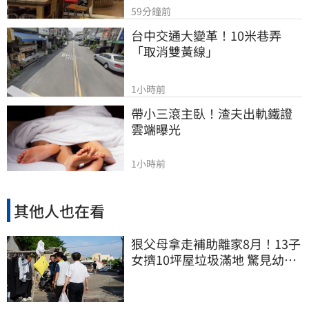
59分鐘前
台中交通大變革！10米巷弄
「取消雙黃線」
1小時前
帶小三滾主臥！渣夫出軌鐵證
雲端曝光
1小時前
其他人也在看
狠父母拿走補助離家8月！13子
女擠10坪屋垃圾滿地 驚見幼童
深夜遊蕩