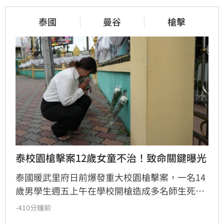
泰國
曼谷
槍擊
泰校園槍擊案12歲女童不治！致命關鍵曝光
泰國暖武里府日前爆發重大校園槍擊案，一名14
歲男學生週五上午在學校開槍造成多名師生死
傷，之後舉槍自盡，且嫌犯被懷疑案發前已在家
-410分鐘前
中殺害祖父母，而一名12歲女童送醫搶救後傷重