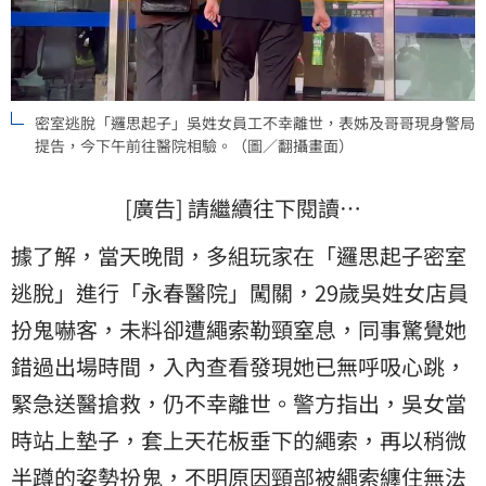
密室逃脫「邏思起子」吳姓女員工不幸離世，表姊及哥哥現身警局
提告，今下午前往醫院相驗。（圖／翻攝畫面）
[廣告] 請繼續往下閱讀…
據了解，當天晚間，多組玩家在「邏思起子密室
逃脫」進行「永春醫院」闖關，29歲吳姓女店員
扮鬼嚇客，未料卻遭繩索勒頸窒息，同事驚覺她
錯過出場時間，入內查看發現她已無呼吸心跳，
緊急送醫搶救，仍不幸離世。警方指出，吳女當
時站上墊子，套上天花板垂下的繩索，再以稍微
半蹲的姿勢扮鬼，不明原因頸部被繩索纏住無法