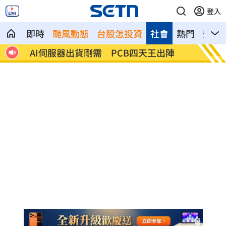
登入
即時
颱風動態
台股怎投資
社會
熱門
影音
的女
AI伺服器出貨剛需 PCB四天王出陣
獨／米
哭