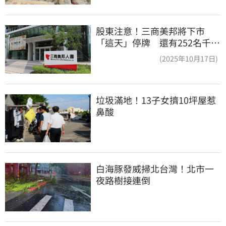
股東注意！三商美邦將下市
「這天」停牌 還有252名千張
大戶
(2025年10月17日)
垃圾滿地！13子女擠10坪屋惹
鼻酸
白海豚發威掃北台灣！北市一
夜路樹接連倒