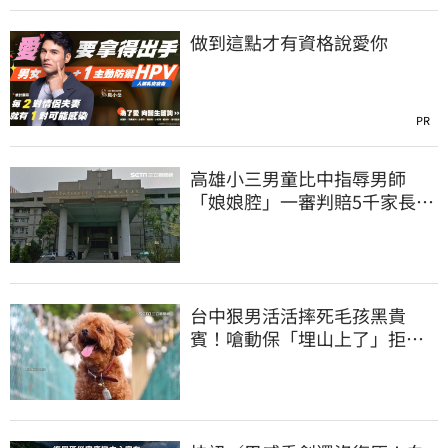
做到這點才有資格說愛你
PR
高雄小三男童比中指辱男師
「娘娘腔」一審判賠5千家長不
服上訴 二審更慘
台中狠男活活摔死毛孩黑貴
賓！嗆動保「埋山上了」拒交
屍體 下場曝光