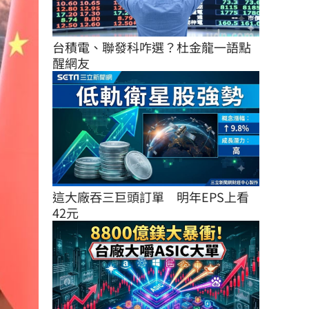
台積電、聯發科咋選？杜金龍一語點
醒網友
這大廠吞三巨頭訂單　明年EPS上看
42元