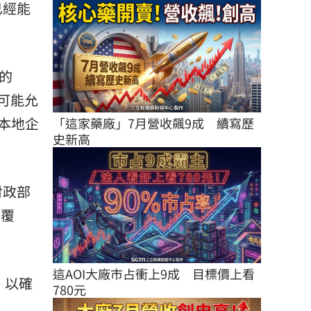
已經能
的
可能允
本地企
「這家藥廠」7月營收飆9成　續寫歷
史新高
財政部
反覆
這AOI大廠市占衝上9成　目標價上看
，以確
780元