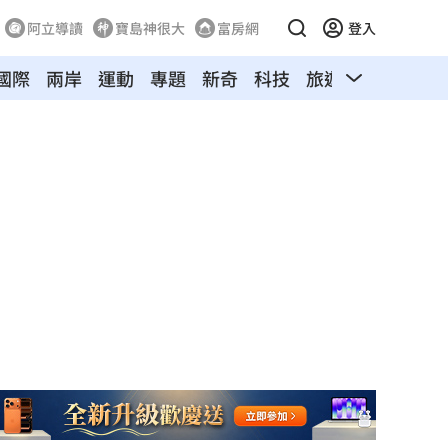
阿立導讀
寶島神很大
富房網
登入
國際
兩岸
運動
專題
新奇
科技
旅遊
汽車
寵物