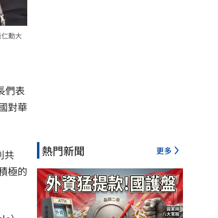
黃仁勳大
行長們表
國對華
熱門新聞
更多
利共
積極的