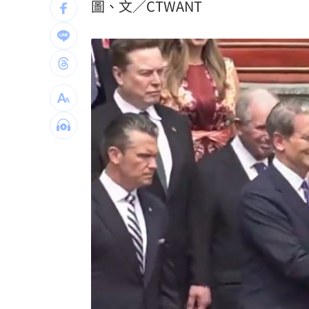
圖、文／CTWANT
韓股慘跌爆金融危機？惠譽揭恐衝擊2產
是否對饒慶鈴開罰？陸委會表態了
18:16
Mina遭網暴離世！曾並肩追星路人淚憶
范曉萱好友竟是大咖天后 1句打動孫淑
台灣彩券開獎直播中
20:31
LIVE三立+24小時直播
15:27
三立iNEWS新聞台線上直播
18:00
理想混蛋號召粉絲跨海追星吃美食！
18: