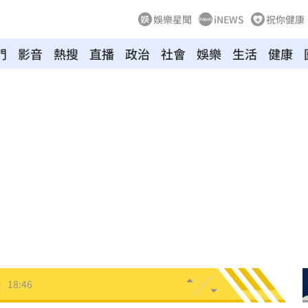
娛樂星聞
iNEWS
祝你健康
門
影音
熱搜
直播
政治
社會
娛樂
生活
健康
果曝
18:56
陸警
18:55
品廠
18:55
噴出
18:49
曝光
18:48
曝
18:46