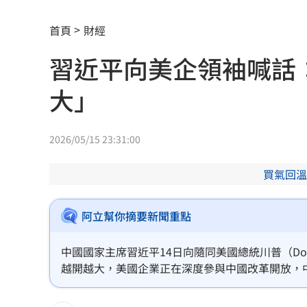
陳智菡賀柯文哲爆抄襲 他狠酸這黨很
首頁
財經
詐慈濟10億破案關鍵！女律頻繁1動作露
習近平向美企領袖喊話
柯文哲生日小編喊「說那4個字」留言翻
大」
交過2外籍女友！姜厚任曝曾一年不近女
陳冠偉體脂升高亮警訊 葉總無下二軍
2026/05/15 23:31:00
Gmail將砍重要功能 官方：建議提前備
買氣回溫
梅西梅開二度 登北美聯賽盃歷史進球
阿立幫你摘要新聞重點
挖童骨後頻出意外 台積電嘉義廠請神
中國國家主席習近平14日向隨同美國總統川普（Don
這吃法頂呱呱「青花椒鹹酥雞＋角嗨」
越開越大，美國企業正在深度參與中國改革開放，
金曲男星突宣布「單飛」超狂新身分曝