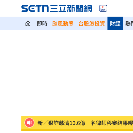
即時
颱風動態
台股怎投資
財經
熱
養樂多中壢廠爆蟑螂入侵乳品 稽查結
週末颱風假？白海豚挾紫暴雨 可能發
4年燒2次！關廟汽材廠大火爆炸波及食
黃仁勳點名「下一波浪潮」這族群全面
許富凱攻蛋倒數突公開道歉 真實原因
新／狠詐慈濟10.6億 名律師移審結果