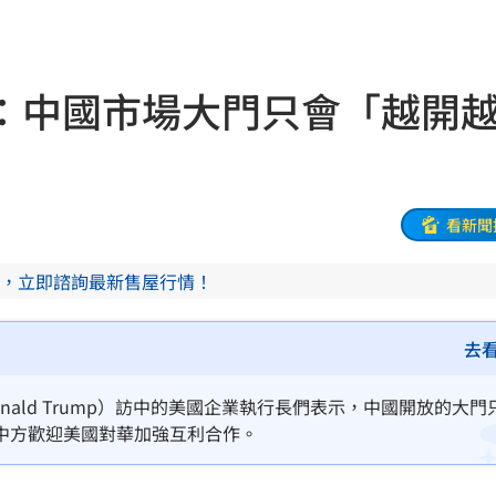
奇怪
18:44
餡
18:43
：中國市場大門只會「越開
車
18:38
色
18:38
打算
18:37
看新聞
份
18:37
，立即諮詢最新售屋行情！
王
18:35
去
鎮煞
18:22
ald Trump）訪中的美國企業執行長們表示，中國開放的大門
開賣
18:20
中方歡迎美國對華加強互利合作。
光
18:16