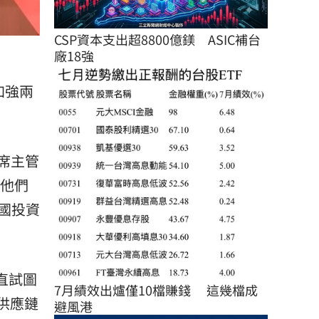
CSP資本支出超8800億鎂　ASIC補台
廠18強
加強兩
聯席主管
勵他們
國投資
直試圖
7月績效出爐僅10檔賺錢 　這幾檔成
供應鏈
避風港