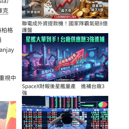
la）
庫克
聯電成外資提款機！國家隊霸氣砸8億
奧特柏格
護盤
通
njay
重視中
SpaceX財報後星艦量產　進補台廠3
強