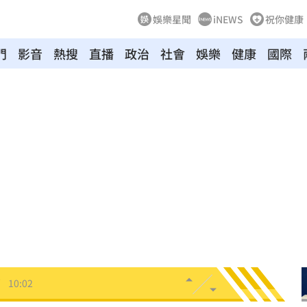
娛樂星聞
iNEWS
祝你健康
門
影音
熱搜
直播
政治
社會
娛樂
健康
國際
國徽
10:13
擊了
10:11
曝
10:11
致哀
10:09
師
10:06
腎！
10:03
代價
10:03
了
10:02