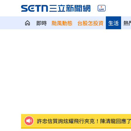
即時
颱風動態
台股怎投資
生活
熱
議員：台中宣導AI圖，主管機關配中國
高檢署主任轟「雞同鴨講」 黃偉哲反
東發號遭灌負評破2萬則！老饕真實心得
天后化妝師告別式 江蕙、張惠妹花籃
孫燕姿悲慟現身告別式！送別摯友化妝
喝這種冰拿鐵 30歲男劇烈腹痛、險洗
父代簽…兒「14天教召不去」付出慘痛
許忠信質詢炫耀飛行夾克！陳清龍回應