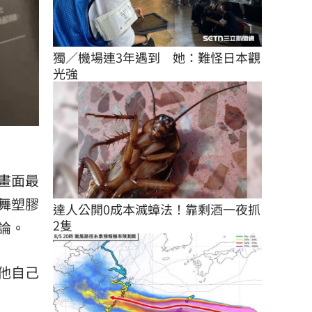
獨／機場連3年遇到　她：難怪日本觀
光強
畫面最
舞塑膠
達人公開0成本滅蟑法！靠剩酒一夜抓
2隻
論。
他自己