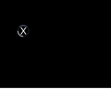
這句
09:42
煙彈
09:42
Video
Player
is
loading.
可能
12:00
」
18:00
意
13:00
:00
11:00