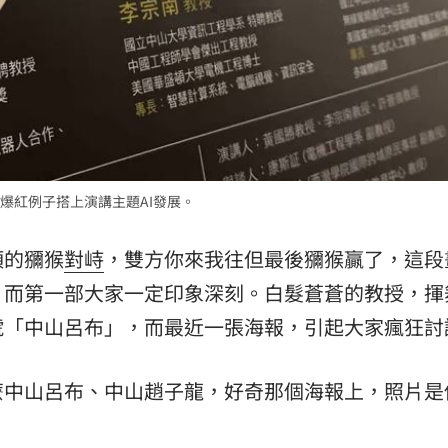
爆紅例子搭上演講主題AI發展。
頂的獼猴
對峙
，雙方你來我往但最後獼猴贏了，這段
，而第一部大家一定印象深刻。白髮蒼蒼的教授，揮
號「中山呂布」，而最近一張海報，引起大家瘋狂討
麼中山呂布、中山趙子龍，好奇那個海報上，照片是