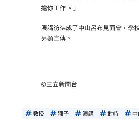
搶你工作 。」
演講彷彿成了中山呂布見面會，學
另類宣傳。
©三立新聞台
教授
猴子
演講
對峙
中