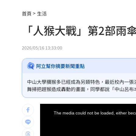
營養午餐「廚餘給弱勢吃」？蔣萬安回
首頁
生活
連上路都不行 卻是拍賣會的夢幻逸品
「人猴大戰」第2部雨
Amelie’s Bagel「野生藍莓貝果」新登
馬斯克喊獨家指定！輝達秀慶祝行情
09:
2026/05/16 13:33:00
報公帳買碳粉自用 國中會計主任逆轉
阿立幫你摘要新聞重點
川普出手！擬課半導體關鍵原料15%關
中山大學獼猴多已經成為另類特色，最近校內一張
蓋太空AI資料中心！馬斯克喊只用輝達
舞掃把趕猴造成轟動的畫面，同學都說「中山呂布
他老師用雨傘卻沒成功，畫面被拍下成為第二集！
文化部預算遭砍10億 張惇涵要藍白三
This
is
a
The media could not be loaded, either beca
新北民代服務處旁亮刀！警逮人竟是通
modal
window.
今「武財神」生日 供品、禁忌一次看