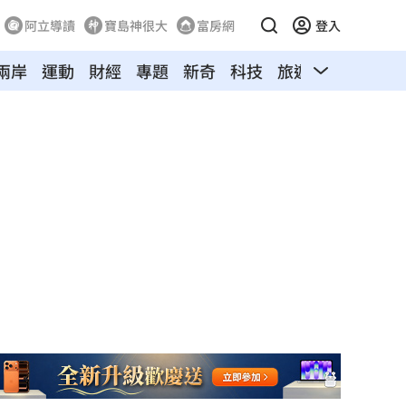
阿立導讀
寶島神很大
富房網
登入
兩岸
運動
財經
專題
新奇
科技
旅遊
汽車
寵物