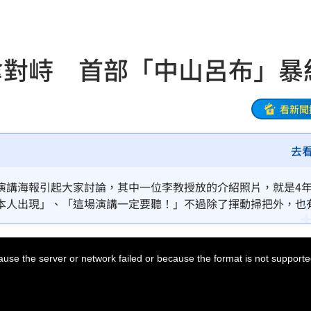
應了
10:01
10:00
傘對峙 首部「中山呂布」暴
場
10:00
58
看新聞
無罪
09:56
去
稅
09:51
演講海報引起大家討論，其中一位李教授放的介紹照片，就是4
晶片
09:49
本人出現」、「這場演講一定要聽！」不過除了揮動掃把外，也
思
09:47
use the server or network failed or because the format is not supporte
緝犯
09:46
09:45