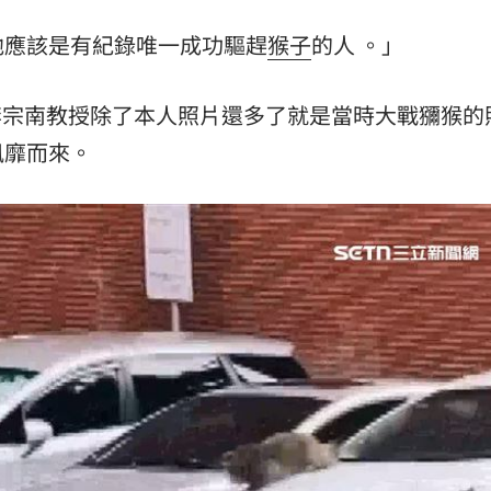
他應該是有紀錄唯一成功驅趕
猴子
的人 。」
李宗南教授除了本人照片還多了就是當時大戰獼猴的
風靡而來。