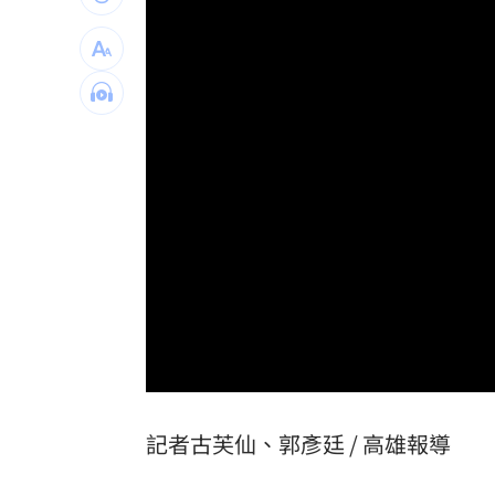
研議把廚餘拿給弱勢團體？她問蔣萬安
開瑪莎拉蒂撞賓士、特斯拉！急溜掉毒
台灣彩券開獎直播中
20:31
LIVE三立+24小時直播
15:27
三立iNEWS新聞台線上直播
18:00
市場到酒場料理！可果美蕃茄醬創無限
父親節送會拉筋的按摩椅 爸爸「筋歡喜
油品食安事件引關注 挑選保健食品要注
罕病博士彭士齊 輪椅上的生命覺醒！
11
記者古芙仙、郭彥廷 / 高雄報導
酷澎「爸氣父親節」國際官方品牌齊聚