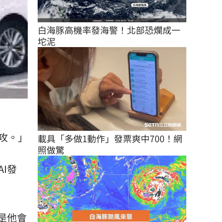
白海豚高機率發海警！北部恐爛成一
坨泥
攻。」
載具「多做1動作」發票爽中700！網
照做驚
I發
是他會