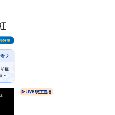
紅
換好禮
看看
年前揮
有其
現正直播
d.