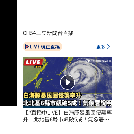
CH54三立新聞台直播
現正直播
更多
【#直播中LIVE】白海豚暴風圈侵襲率
升　北北基6縣市飆破5成！氣象署說
明