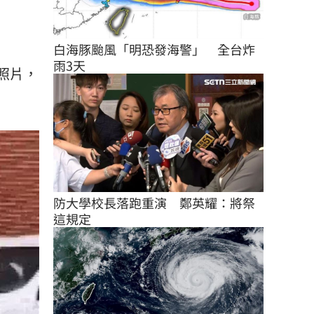
白海豚颱風「明恐發海警」　全台炸
雨3天
照片，
防大學校長落跑重演　鄭英耀：將祭
這規定