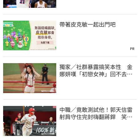
帶著皮克敏一起出門吧
PR
獨家／社群暴露搞笑本性 金
娜妍嘆「初戀女神」回不去！
喊話想代言啤酒
中職／竟敢測試他！郭天信雷
射肩守住完封嗨翻蔣銲 笑談
和鋼龍爭三振王