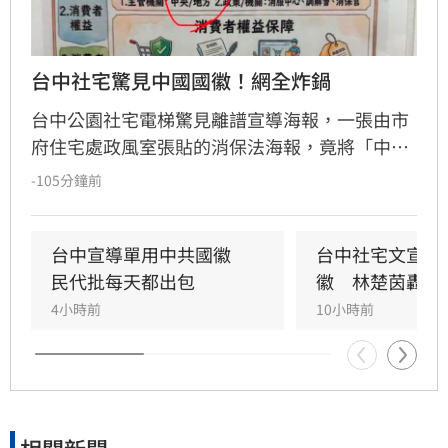
台中社宅驚見中國國徽！網全炸鍋
台中公園社宅電梯驚見離譜宣導海報，一張由市
府住宅處政風室張貼的消保法海報，竟將「中央
機關」圖示誤植為中國國徽，五星圖樣引發民眾
-105分鐘前
譁然。政治工作者周軒質疑市府立場，網友更諷
刺台中是否已中國化。對此，台中市住宅發展工
程處6日緊急滅火，坦承是內部人員使用AI製圖卻
台中宣導單用中共國徽　
台中社宅文宣驚
未落實校稿釀禍，已將爭議海報全面下架並致
民代批每天都出包
徽　林楚茵轟這
歉，承諾未來將嚴格審核宣導品內容，杜絕類似
4小時前
10小時前
荒謬烏龍再次發生。
相關新聞