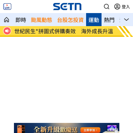
登入
即時
颱風動態
台股怎投資
運動
熱門
影音
長升溫
白海豚估今晚發海警！週末降雨熱區出爐
李灝宇