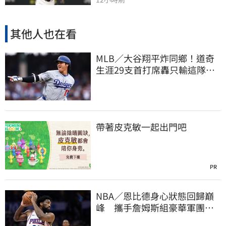
其他人也在看
MLB／大谷翔平炸同鄉！道奇
生涯29支首打席轟只輸這隊
友 一棒締3里程碑
帶著皮克敏一起出門吧
PR
NBA／恩比德身心狀態回歸巔
峰 攜手詹姆斯組豪華軍團！
力拚新賽季奪冠