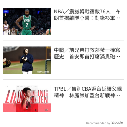
NBA／震撼轉戰宿敵76人 布
朗首揭離隊心聲：對綠衫軍處
理方式感到失望
中職／前兄弟打教莎菈一棒寫
歷史 首安即首打席滿貫砲！
還是WPBL第一支
TPBL／告別CBA返台延續父親
精神 林庭謙加盟台新戰神！
簽下複數年約
Recommended by