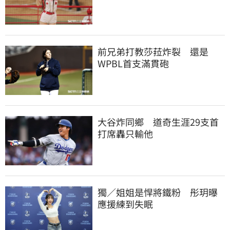
前兄弟打教莎菈炸裂　還是
WPBL首支滿貫砲
大谷炸同鄉　道奇生涯29支首
打席轟只輸他
獨／姐姐是悍將鐵粉　彤玥曝
應援練到失眠