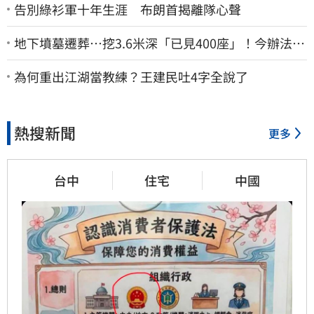
告別綠衫軍十年生涯 布朗首揭離隊心聲
地下墳墓遷葬…挖3.6米深「已見400座」！今辦法會
安撫祖先
為何重出江湖當教練？王建民吐4字全說了
熱搜新聞
更多
台中
住宅
中國