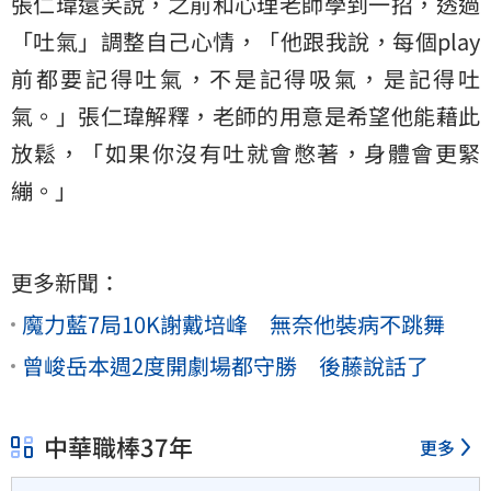
張仁瑋還笑說，之前和心理老師學到一招，透過
「吐氣」調整自己心情，「他跟我說，每個play
前都要記得吐氣，不是記得吸氣，是記得吐
氣。」張仁瑋解釋，老師的用意是希望他能藉此
放鬆，「如果你沒有吐就會憋著，身體會更緊
繃。」
更多新聞：
魔力藍7局10K謝戴培峰 無奈他裝病不跳舞
曾峻岳本週2度開劇場都守勝 後藤說話了
中華職棒37年
更多