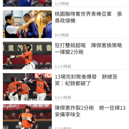
1小時前
桃園聯隊奪世界青棒亞軍　張
善政接機
9小時前
狂打雙殺超嘔　陳傑憲換策略
一揮變2分砲
11小時前
13場完封敗後爆發　餅總苦
笑：紀錄都破了
12小時前
陳傑憲炸裂2分砲　統一狂掃13
安痛宰味全
12小時前