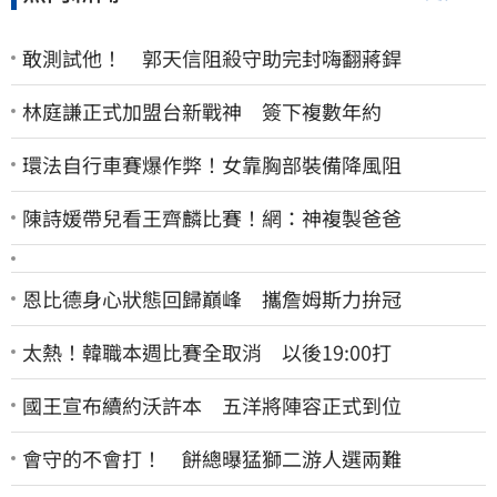
敢測試他！ 郭天信阻殺守助完封嗨翻蔣銲
林庭謙正式加盟台新戰神 簽下複數年約
環法自行車賽爆作弊！女靠胸部裝備降風阻
陳詩媛帶兒看王齊麟比賽！網：神複製爸爸
恩比德身心狀態回歸巔峰 攜詹姆斯力拚冠
太熱！韓職本週比賽全取消 以後19:00打
國王宣布續約沃許本 五洋將陣容正式到位
會守的不會打！ 餅總曝猛獅二游人選兩難