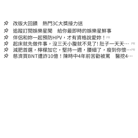
改版大回饋 熱門3C大獎接力送
追蹤訂閱娛樂星聞 給你最即時的娛樂星鮮事
伴侶和妳一起預防HPV，才有資格說愛妳！
PR
起床就先做件事，沒三天小腹就不見了! 肚子一天天變
PR
小！
減肥首選，檸檬加它，堅持一週，腰細了，瘦到你懷疑
PR
人生
慈濟買BNT遭詐10億！陳時中4年前苦勸被罵 醫挖4年
前貼文：藍白全翻車