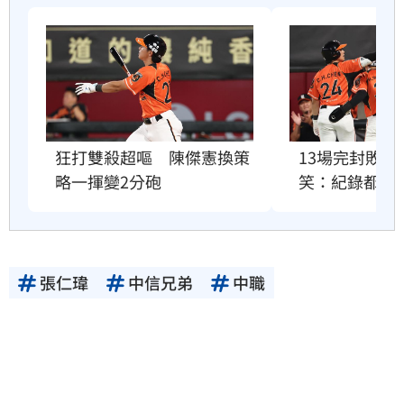
狂打雙殺超嘔　陳傑憲換策
13場完封敗
略一揮變2分砲
笑：紀錄都破
張仁瑋
中信兄弟
中職