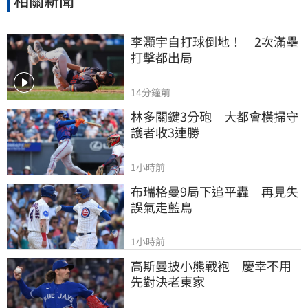
李灝宇自打球倒地！　2次滿壘
打擊都出局
14分鐘前
林多關鍵3分砲　大都會橫掃守
護者收3連勝
1小時前
布瑞格曼9局下追平轟　再見失
誤氣走藍鳥
1小時前
高斯曼披小熊戰袍　慶幸不用
先對決老東家