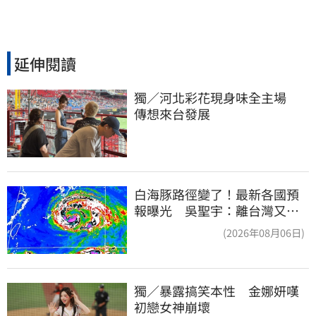
延伸閱讀
獨／河北彩花現身味全主場　
傳想來台發展
白海豚路徑變了！最新各國預
報曝光 吳聖宇：離台灣又更
近一點
(2026年08月06日)
獨／暴露搞笑本性　金娜妍嘆
初戀女神崩壞