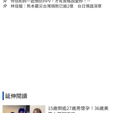
嫌晚！
伴侶和妳一起預防HPV，才有資格說愛妳！
PR
林佳龍：熊本震災台灣捐款已逾2億 台日情誼深厚
延伸閱讀
15歲倒追27歲男懷孕！36歲美