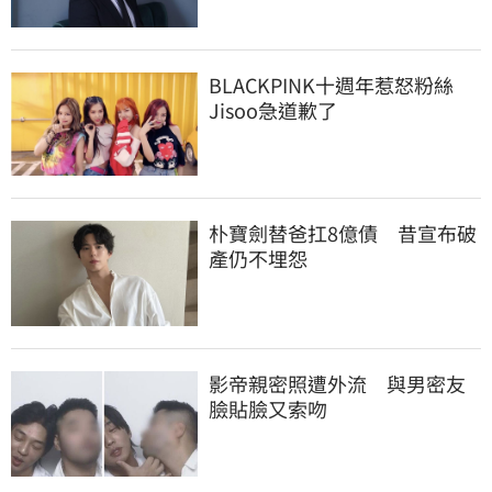
BLACKPINK十週年惹怒粉絲　
Jisoo急道歉了
朴寶劍替爸扛8億債　昔宣布破
產仍不埋怨
影帝親密照遭外流　與男密友
臉貼臉又索吻