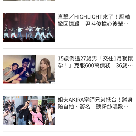
直擊／HIGHLIGHT來了！壓軸
掀回憶殺 尹斗俊擔心後輩太
帥：壓力好大
15歲倒追27歲男「交往1月就懷
孕！」克服600萬債務 36歲美
魔女當阿嬤了
姐夫AKIRA率師兄弟抵台！蹲身
陪自拍、簽名 聽粉絲唱歌羞
喊：好懷念喔