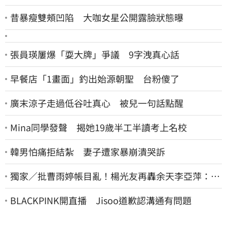
昔暴瘦雙頰凹陷 大咖女星公開露臉狀態曝
張員瑛屢爆「耍大牌」爭議 9字洩真心話
早餐店「1畫面」釣出始源朝聖 台粉傻了
廣末涼子走過低谷吐真心 被兒一句話點醒
Mina同學發聲 揭她19歲半工半讀考上名校
韓男怕痛拒結紮 妻子遭家暴崩潰哭訴
獨家／批曹雨婷帳目亂！楊光友再轟余天李亞萍：他
們工會跟演藝圈沒關
BLACKPINK開直播 Jisoo道歉認溝通有問題