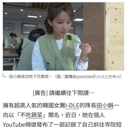
田小娟成功吃下花椰菜。（圖／翻攝自youtube＠소녀소연백서）
[廣告] 請繼續往下閱讀…
擁有超高人氣的韓國女團
I-DLE
的隊長
田小娟
一
向以「不
吃蔬菜
」聞名，近日，她在個人
YouTube頻道發布了一部記錄了自己前往寺院短