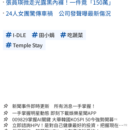
張員瑛微走光露黑內褲！一件竟「150萬」
24人女團驚傳車禍 公司發聲曝最新傷況
I-DLE
田小娟
吃蔬菜
Temple Stay
新聞事件即時更新 所有消息一手掌握！
一手掌握明星動態 即刻下載娛樂星聞APP
009829掌握AI關鍵 大華韓國KOSPI 50今強勢開募
PR
立即諮詢HPV！是對自己健康最好的投資，把握現在不
PR