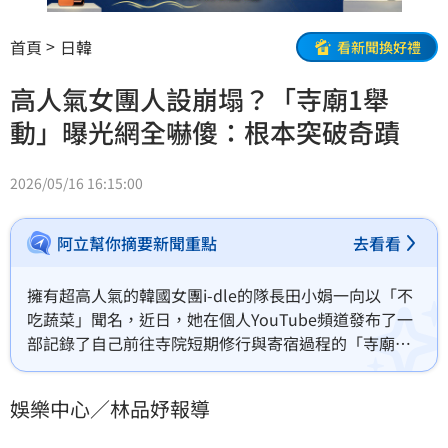
首頁
日韓
看新聞換好禮
高人氣女團人設崩塌？「寺廟1舉
動」曝光網全嚇傻：根本突破奇蹟
2026/05/16 16:15:00
阿立幫你摘要新聞重點
去看看
擁有超高人氣的韓國女團i-dle的隊長田小娟一向以「不
吃蔬菜」聞名，近日，她在個人YouTube頻道發布了一
部記錄了自己前往寺院短期修行與寄宿過程的「寺廟寄
宿」（Temple Stay）的影片，在影片中，她意外地吃
了花椰菜，讓不少粉絲看了之後紛紛表示非常驚訝。林
娛樂中心／林品妤報導
品妤