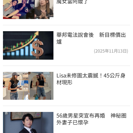
魔女當阿嬤了
華邦電法說會後 新目標價出
爐
(2025年11月13日)
Lisa未修圖太震撼！45公斤身
材現形
56歲男星突宣布再婚　神秘圈
外妻子已懷孕