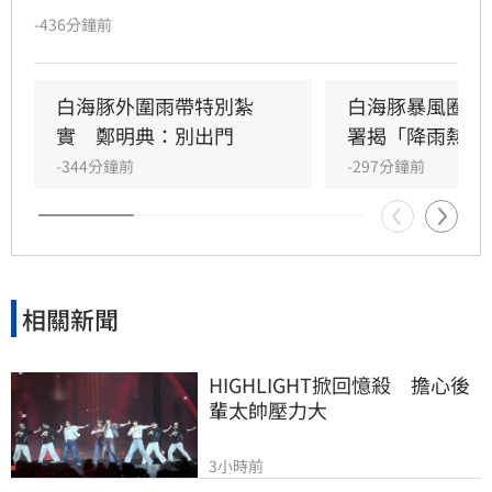
天是影響最劇烈時刻。受外圍環流影響，中北部
-436分鐘前
山區恐現大豪雨，新竹苗栗累積雨量上看350毫
米，花東地區則受沉降作用影響，持續出現38度
極端高溫。沿海地區風浪強勁，基隆北海岸掀起
白海豚外圍雨帶特別紮
白海豚暴風圈縮
6米巨浪，適逢年度大潮，低窪地區務必慎防積
實　鄭明典：別出門
署揭「降雨熱區
淹水。預計颱風將於9日晚間登陸中國後減弱，
-344分鐘前
-297分鐘前
北部降雨有望在10日清晨趨緩，提醒民眾父親節
連假期間避免前往山區及海邊活動，並隨時留意
氣象署最新發布的豪雨特報與防颱資訊，確保生
命財產安全。
相關新聞
HIGHLIGHT掀回憶殺　擔心後
輩太帥壓力大
3小時前