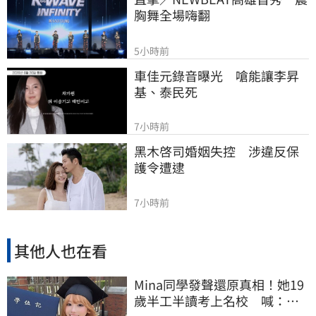
胸舞全場嗨翻
5小時前
車佳元錄音曝光　嗆能讓李昇
基、泰民死
7小時前
黑木啓司婚姻失控　涉違反保
護令遭逮
7小時前
其他人也在看
Mina同學發聲還原真相！她19
歲半工半讀考上名校 喊：不