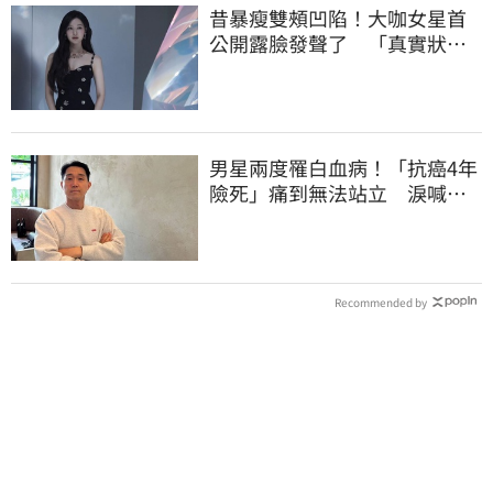
昔暴瘦雙頰凹陷！大咖女星首
公開露臉發聲了 「真實狀
態」曝光
男星兩度罹白血病！「抗癌4年
險死」痛到無法站立 淚喊：
老天要我放棄
Recommended by