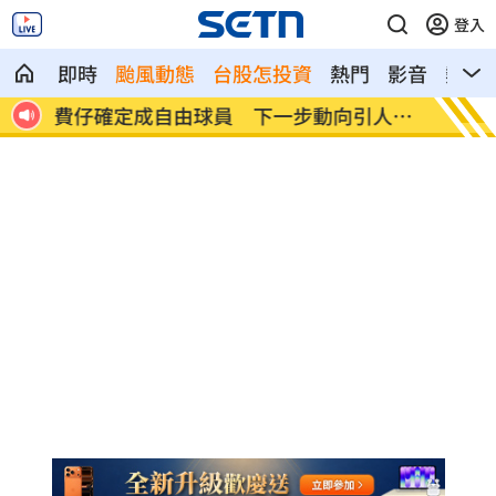
登入
即時
颱風動態
台股怎投資
熱門
影音
熱搜
人喪命
費仔確定成自由球員 下一步動向引人關
米蘭達
注
動