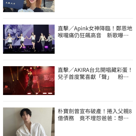
是大家說的那樣
直擊／Apink女神降臨！鄭恩地
喉嚨痛仍狂飆高音 新歌曝
光：唱不好別發
直擊／AKIRA台北開唱藏彩蛋！
兒子首度驚喜獻「聲」 粉絲
現場全融化
朴寶劍曾宣布破產！捲入父親8
億債務 竟不埋怨爸爸：想成
為他的驕傲