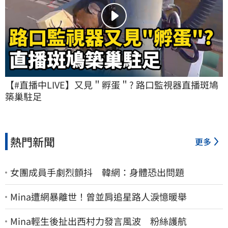
【#直播中LIVE】又見＂孵蛋＂? 路口監視器直播斑鳩
築巢駐足
熱門新聞
更多
女團成員手劇烈顫抖 韓網：身體恐出問題
Mina遭網暴離世！曾並肩追星路人淚憶暖舉
Mina輕生後扯出西村力發言風波 粉絲護航