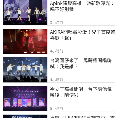
Apink降臨高雄　她新歌曝光：
唱不好別發
3小時前
AKIRA開唱藏彩蛋！兒子首度驚
喜獻「聲」
4小時前
台灣囡仔來了　馬蒔權開唱嗨
喊：我是誰？
4小時前
崔立于高雄開唱　台下讓他氣
噗噗：隨便啦
5小時前
直擊／NEWBEAT高雄首秀　震