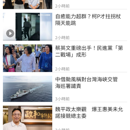
2小時前
自癒能力超群？柯P才拄拐杖　
隔天能跳
2小時前
蔡英文重磅出手！民進黨「第
二戰場」成形
2小時前
中借颱風稱對台灣海峽交管　
海巡署譴責
3小時前
魏平政太樂觀　爆王惠美未允
諾接競總主委