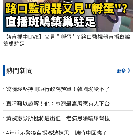
【#直播中LIVE】又見＂孵蛋＂? 路口監視器直播斑鳩
築巢駐足
熱門新聞
更多
翁曉玲堅持刪凍行政院預算！韓國瑜受不了
直呼難以諒解！他：慈濟最高層應有人下台
黃禎憲診所挺蔣遭出征 老病患曝暖舉聲援
4年前示警疫苗掮客遭抹黑 陳時中回應了