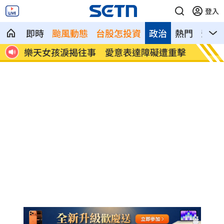
登入
即時
颱風動態
台股怎投資
政治
熱門
影音
精油
樂天女孩淚揭往事 愛意表達障礙遭重擊
一張百
萬