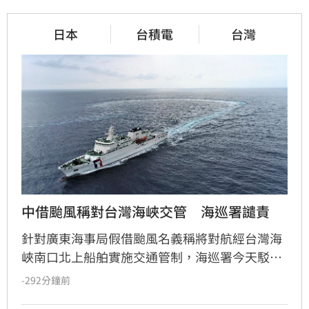
日本
台積電
台灣
中借颱風稱對台灣海峽交管　海巡署譴責
針對廣東海事局假借颱風名義稱將對航經台灣海
峽南口北上船舶實施交通管制，海巡署今天駁斥
中國無權在台灣海峽實施交通管制，並嚴厲譴
-292分鐘前
責。