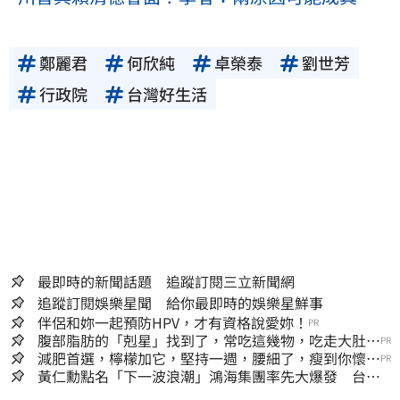
鄭麗君
何欣純
卓榮泰
劉世芳
行政院
台灣好生活
最即時的新聞話題 追蹤訂閱三立新聞網
追蹤訂閱娛樂星聞 給你最即時的娛樂星鮮事
伴侶和妳一起預防HPV，才有資格說愛妳！
PR
腹部脂肪的「剋星」找到了，常吃這幾物，吃走大肚
PR
囊，瘦出小蠻腰
減肥首選，檸檬加它，堅持一週，腰細了，瘦到你懷疑
PR
人生
黃仁勳點名「下一波浪潮」鴻海集團率先大爆發 台股
這族群全面噴出