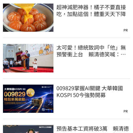
超神減肥神器！橘子不要直接
吃，加點這個！體重天天下降
PR
太可愛！總統致詞中「他」無
預警衝上台 賴清德笑喊：卸
任再交棒給你
009829掌握AI關鍵 大華韓國
KOSPI 50今強勢開募
PR
預告基本工資將破3萬 賴清德