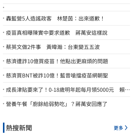
轟藍營5人造謠政客 林楚茵：出來道歉！
疫苗真相曝陳實中要求道歉 蔣萬安這樣說
蔡英文做2件事 黃暐瀚：台東變五五波
慈濟遭詐10億買疫苗！他點出更麻煩的問題
慈濟買BNT被詐10億！藍昔嗆擋疫苗網朝聖
成長津貼要來了！0-18歲明年起每月領5000元 賴清
德：此時不生更待何時
營養午餐「廚餘給弱勢吃」？蔣萬安回應了
熱搜新聞
更多