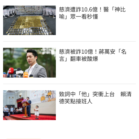
慈濟遭詐10.6億！醫「神比
喻」眾一看秒懂
慈濟被詐10億！蔣萬安「名
言」翻車被酸爆
致詞中「他」突衝上台　賴清
德笑點接班人