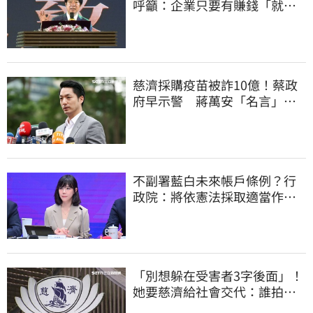
呼籲：企業只要有賺錢「就該
幫員工加薪」
慈濟採購疫苗被詐10億！蔡政
府早示警 蔣萬安「名言」翻
車被酸爆
不副署藍白未來帳戶條例？行
政院：將依憲法採取適當作
為 恪守憲政責任
「別想躲在受害者3字後面」！
她要慈濟給社會交代：誰拍板
付10.6億