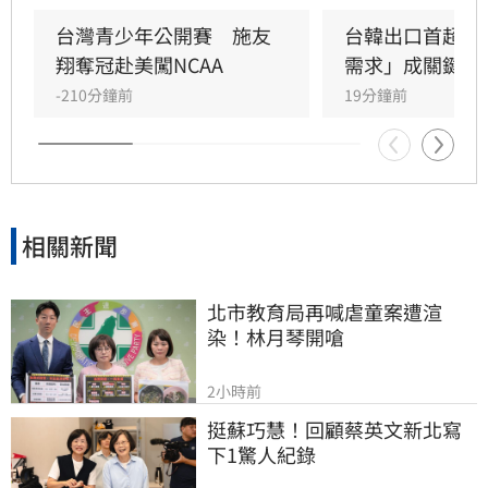
台灣青少年公開賽　施友
台韓出口首超日
翔奪冠赴美闖NCAA
需求」成關鍵
-210分鐘前
19分鐘前
相關新聞
北市教育局再喊虐童案遭渲
染！林月琴開嗆
2小時前
挺蘇巧慧！回顧蔡英文新北寫
下1驚人紀錄