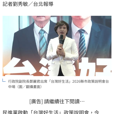
記者劉秀敏／台北報導
泰認為特別預算有期程，但政府要持續地支持中小微企
業，因此已經指示要研議提出「中小微企業轉型升級條
例」，擴大預算，更制度性的支持中小企業，壯大台灣
的經濟根基。
行政院副院長鄭麗君出席「台灣好生活」2026縣市政策說明會台
中場（圖／翻攝畫面）
[廣告] 請繼續往下閱讀…
民進黨啟動「
台灣好生活
」政策說明會，今