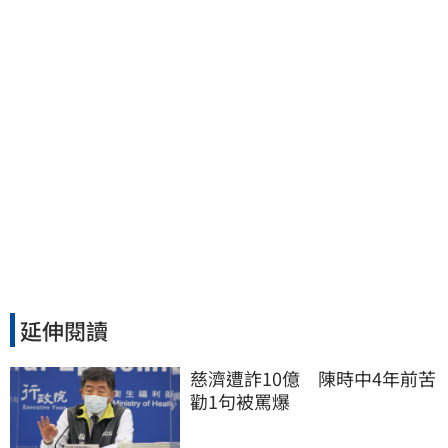
延伸閱讀
慈濟遭詐10億　陳時中4年前苦
勸1句被罵爆