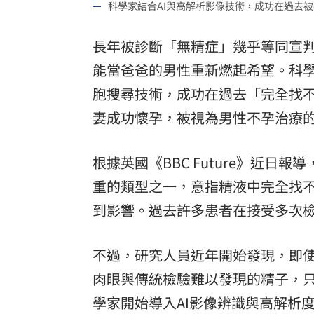
科學家結合AI與高解析影像技術，成功在過去被
「拍片人的多重宇宙」職涯論壇9/12登
長年被診斷「無精症」幾乎等同宣
8國球員齊聚高雄 Formosa 7s掀足球
能當爸爸的男性重新燃起希望。科學
理想混蛋號召粉絲跨海追星吃美食！
18:
胞
搜尋技術，成功在過去「完全找
妻成功懷孕，被視為男性不孕治療
根據英國《BBC Future》近日報
重的類型之一，意指精液中完全找不
到影響。過去許多患者在接受多次
不過，研究人員近年開始發現，即
肉眼與傳統檢驗難以發現的精子，
學家開始導入AI影像辨識與高解析