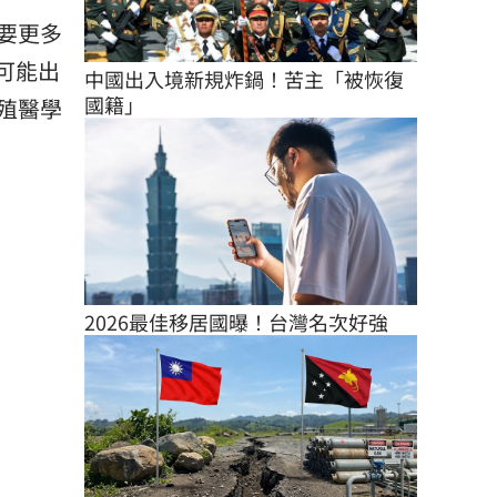
要更多
可能出
中國出入境新規炸鍋！苦主「被恢復
國籍」
殖醫學
2026最佳移居國曝！台灣名次好強