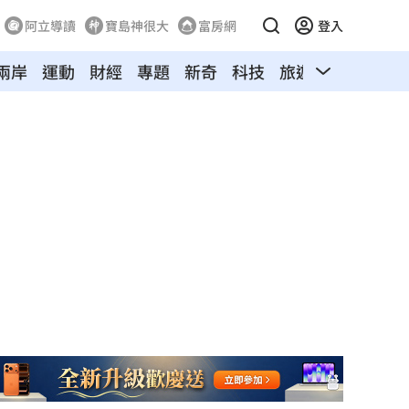
阿立導讀
寶島神很大
富房網
登入
兩岸
運動
財經
專題
新奇
科技
旅遊
汽車
寵物