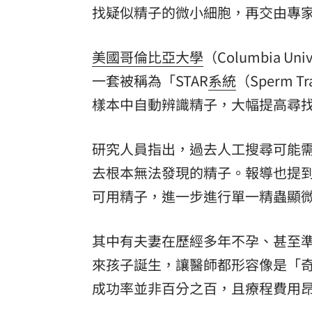
找疑似精子的微小細胞，再交由專
美國哥倫比亞大學
（Columbia Un
一套被稱為「STAR
系統
（Sperm 
樣本中自動辨識精子，大幅提高尋
研究人員指出，過去人工搜尋可能需
去根本無法發現的精子。報導也提
可用精子，進一步進行單一精蟲顯微
其中有夫妻在歷經多年不孕、甚至準
來孩子誕生，讓醫師都形容像是「
成功率並非百分之百，且療程費用