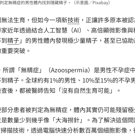
判定無精症的男性體內找到隱藏精子。（示意圖／Pixabay）
場！
10:30
判無法生育，但如今一項新
技術
，正讓許多原本被認
熱潮
10:00
家近年透過結合人工智慧（AI）、高倍顯微影像與
15
不到
精子
」的男性體內發現極少量精子，甚至已協助
的重要突破。
導，所謂「無精症」（Azoospermia）是男性不孕症
到精子。全球約有1%的男性、10%至15%的不孕
檢查後，都被醫師告知「沒有自然生育可能」。
使部分患者被判定為無精症，體內其實仍可能殘留極
只是數量少到幾乎像「大海撈針」。為了解決這個問
度掃描技術，透過電腦快速分析數百萬個細胞影像，