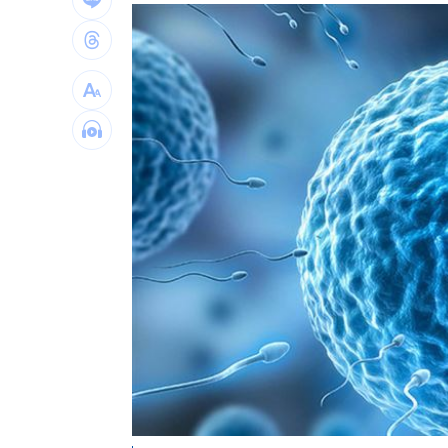
白海豚橫掃沖繩！4萬戶停電、多人受傷
佛心價吸客！屏東自助餐雞肉加3菜銅板
非珍奶！全球「10大健康神物」台灣是
藍重提統一論述 徐國勇轟：呼應北京
台灣彩券開獎直播中
20:31
LIVE三立+24小時直播
15:27
三立iNEWS新聞台線上直播
18:00
AI時代！威力馬導入智慧營運系統提升
商場戰國來臨 台中「頂奢大道」逐漸
台彩父親節推新刮刮樂千萬頭獎超「爸