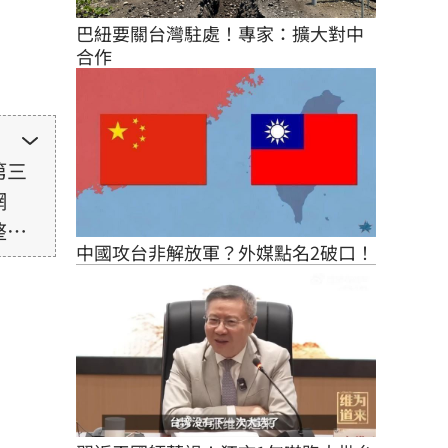
巴紐要關台灣駐處！專家：擴大對中
合作
第三
網
整性
中國攻台非解放軍？外媒點名2破口！
未取
由使