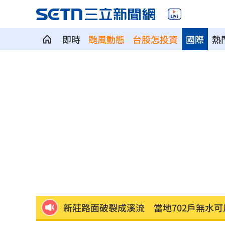
即時
颱風動態
台股怎投資
國際
熱
苗可麗配合失智父演戲「一舉動」逼哭
女攀八大秀失聯 家屬求助：我媽還沒
桃園突然狂風暴雨！ 猿龍戰確定延至1
他曝秘密會議：蔣萬安早知疫苗採購真
台中男摔死毛孩！嗆動保「埋了」拒交
新莊路面破裂成溪流 當地702戶無水可