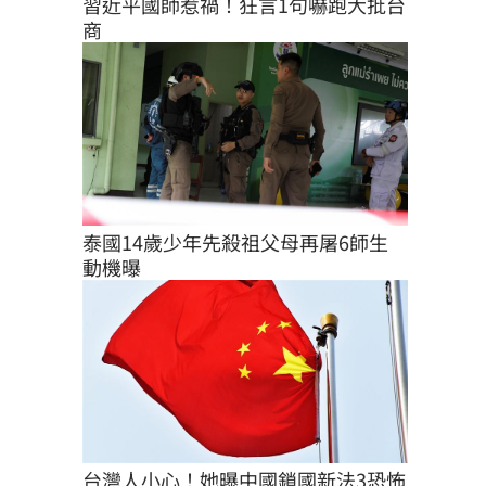
習近平國師惹禍！狂言1句嚇跑大批台
商
泰國14歲少年先殺祖父母再屠6師生 
動機曝
台灣人小心！她曝中國鎖國新法3恐怖