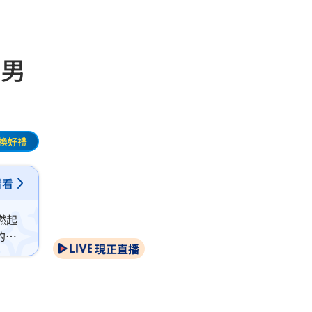
 男
換好禮
看看
燃起
的男
現正直播