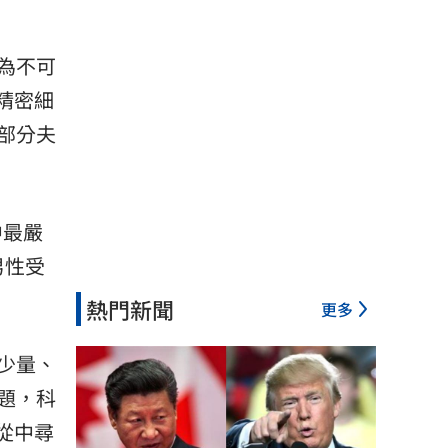
為不可
精密
細
部分夫
中最嚴
男性受
熱門新聞
更多
少量、
題，科
從中尋