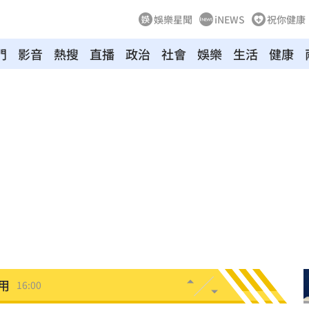
娛樂星聞
iNEWS
祝你健康
門
影音
熱搜
直播
政治
社會
娛樂
生活
健康
網友
16:05
找到
16:05
0月
16:04
相
16:04
屍體
16:00
用
16:00