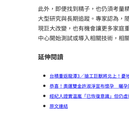
此外，即便找到精子，也仍須考量
大型研究與長期追蹤。專家認為，隨
現巨大改變，也有機會讓更多家庭
中心開始測試或導入相關技術，相
延伸閱讀
台積重返龍潭3／搶工巨獸將北上！憂
恭喜！奧運雙金許淑淨宣布懷孕 曬孕
經紀人證實温嵐「已恢復意識」但仍虛
原文連結