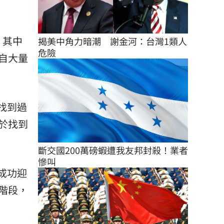
。其中
揭美中角力暗潮　謝金河：台灣1類人
危險
間內自大量
找到過
於找到
斷交國200萬磅蝦遭我友邦封殺！業者
慘叫
成功迎
階段，