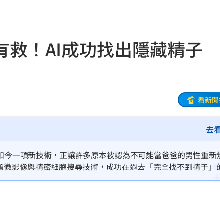
備
15:57
句話
15:57
有救！AI成功找出隱藏精子
委
15:54
包
15:52
了
15:49
看新聞
發文
15:45
去
關鍵
15:42
如今一項新技術，正讓許多原本被認為不可能當爸爸的男性重新
無良
15:41
倍顯微影像與精密細胞搜尋技術，成功在過去「完全找不到精子」
懷孕，被視為男性不孕治療的重要突破。
完」
15:40
起
15:40