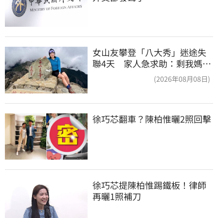
女山友攀登「八大秀」迷途失
聯4天 家人急求助：剩我媽還
沒找到
(2026年08月08日)
徐巧芯翻車？陳柏惟曬2照回擊
徐巧芯提陳柏惟踢鐵板！律師
再曬1照補刀