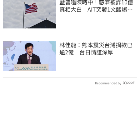
藍曾嗆陳時中！慈濟被詐10億
真相大白 AIT突發1文酸爆…
他笑：真的很會
林佳龍：熊本震災台灣捐款已
逾2億 台日情誼深厚
Recommended by