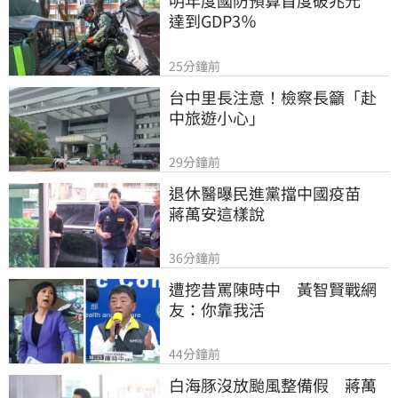
明年度國防預算首度破兆元　
達到GDP3％
25分鐘前
台中里長注意！檢察長籲「赴
中旅遊小心」
29分鐘前
退休醫曝民進黨擋中國疫苗　
蔣萬安這樣說
36分鐘前
遭挖昔罵陳時中　黃智賢戰網
友：你靠我活
44分鐘前
白海豚沒放颱風整備假　蔣萬