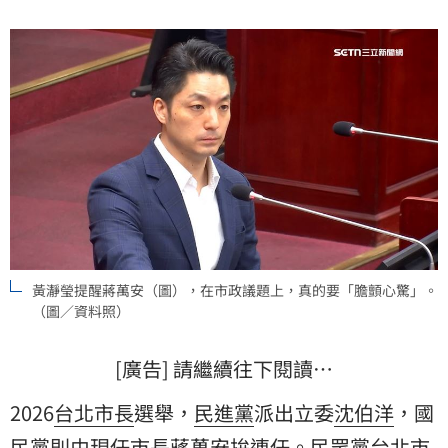
黃瀞瑩提醒蔣萬安（圖），在市政議題上，真的要「膽顫心驚」。
（圖／資料照）
[廣告] 請繼續往下閱讀…
2026
台北市長
選舉，
民進黨
派出立委
沈伯洋
，
國
民黨
則由現任市長
蔣萬安
拚連任。民眾黨台北市