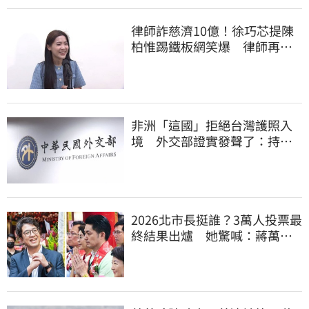
律師詐慈濟10億！徐巧芯提陳
柏惟踢鐵板網笑爆 律師再曬1
照補刀
非洲「這國」拒絕台灣護照入
境 外交部證實發聲了：持續
交涉聯繫
2026北市長挺誰？3萬人投票最
終結果出爐 她驚喊：蔣萬安
真該緊張了