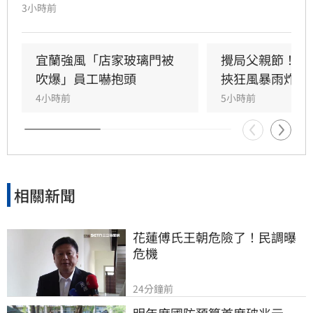
剝落，武營街亦發生磁磚砸地險象，所幸無人傷
3小時前
亡。此外，五結與三星鄉傳出路樹倒塌，市區選
舉看板受強風吹襲搖搖欲墜，烏石港賞鯨船被迫
全面停駛。
宜蘭強風「店家玻璃門被
攪局父親節！中
吹爆」員工嚇抱頭
挾狂風暴雨炸雙
4小時前
5小時前
相關新聞
花蓮傅氏王朝危險了！民調曝
危機
24分鐘前