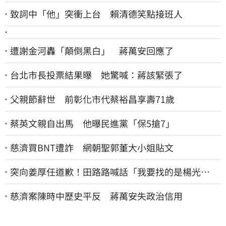
致詞中「他」突衝上台 賴清德笑點接班人
遭謝金河轟「顛倒黑白」 蔣萬安回應了
台北市長投票結果曝 她驚喊：蔣該緊張了
父親節辭世 前彰化市代蔡裕昌享壽71歲
蔡英文親自出馬 他曝民進黨「保5搶7」
慈濟買BNT遭詐 網朝聖郭董大小姐貼文
突向姜厚任道歉！田路路喊話「我要找的是楊光
友」：當時太衝動
慈濟案陳時中歷史平反 蔣萬安失政治信用