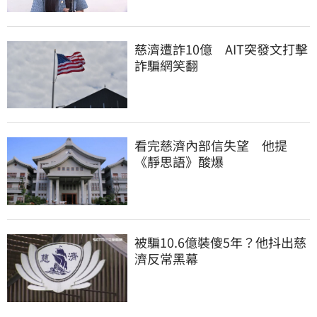
慈濟遭詐10億　AIT突發文打擊
詐騙網笑翻
看完慈濟內部信失望　他提
《靜思語》酸爆
被騙10.6億裝傻5年？他抖出慈
濟反常黑幕