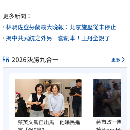
更多新聞：
林昶佐登芬蘭最大晚報：北京施壓從未停止
揭中共武統之外另一套劇本！王丹全說了
2026決勝九合一
更多
蔣市政一團糟
蔡英文親自出馬　他曝民進
植HappiMess
黨「保5搶7」