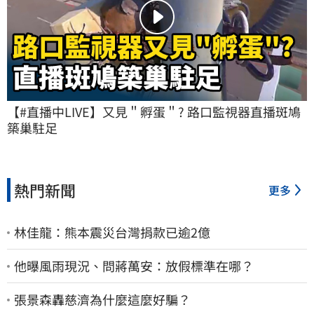
【#直播中LIVE】又見＂孵蛋＂? 路口監視器直播斑鳩
築巢駐足
熱門新聞
更多
林佳龍：熊本震災台灣捐款已逾2億
他曝風雨現況、問蔣萬安：放假標準在哪？
張景森轟慈濟為什麼這麼好騙？