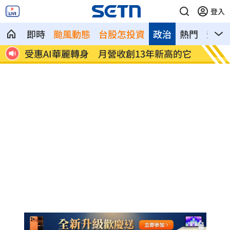
登入
即時
颱風動態
台股怎投資
政治
熱門
影音
的它
花蓮傅氏王朝危險了！民調曝危機
BLAC