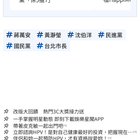
蔣萬安
黃瀞瑩
沈伯洋
民進黨
國民黨
台北市長
改版大回饋 熱門3C大獎接力送
一手掌握明星動態 即刻下載娛樂星聞APP
帶著皮克敏一起出門吧
PR
立即諮詢HPV！是對自己健康最好的投資，把握現在不
PR
嫌晚！
伴侶和妳一起預防HPV，才有資格說愛妳！
PR