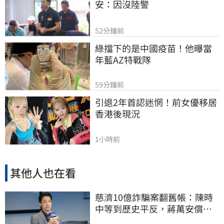
安：因沒陸警
52分鐘前
綠擋下的是中國疫苗！他曝當
年藍AZ特戰隊
59分鐘前
引退2年首認迷惘！前女優移居
香港後現況
1小時前
其他人也在看
慈濟10億詐騙案翻舊帳：陳時
中等到歷史平反，蔣萬安償還
2022政治利息