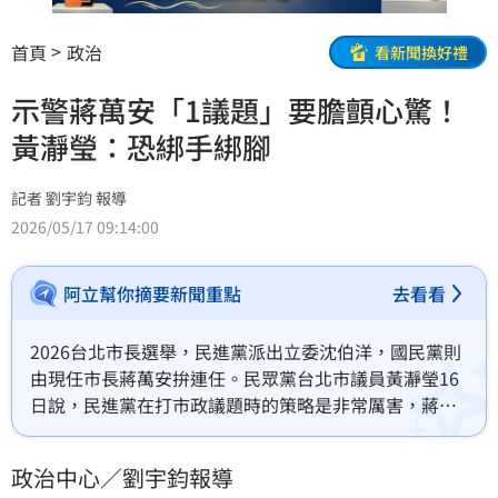
首頁
政治
看新聞換好禮
示警蔣萬安「1議題」要膽顫心驚！
黃瀞瑩：恐綁手綁腳
記者 劉宇鈞 報導
2026/05/17 09:14:00
阿立幫你摘要新聞重點
去看看
2026台北市長選舉，民進黨派出立委沈伯洋，國民黨則
由現任市長蔣萬安拚連任。民眾黨台北市議員黃瀞瑩16
日說，民進黨在打市政議題時的策略是非常厲害，蔣萬
安必須「膽顫心驚」，各種議題接連而來，恐會讓蔣綁
手綁腳、只能守在台北，沒辦法發揮外溢效應。
政治中心／劉宇鈞報導