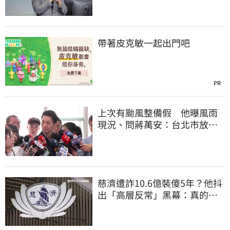
帶著皮克敏一起出門吧
PR
上次有颱風整備假 他曝風雨
現況、問蔣萬安：台北市放假
標準在哪？
慈濟遭詐10.6億裝傻5年？他抖
出「高層反常」黑幕：真的不
知情？