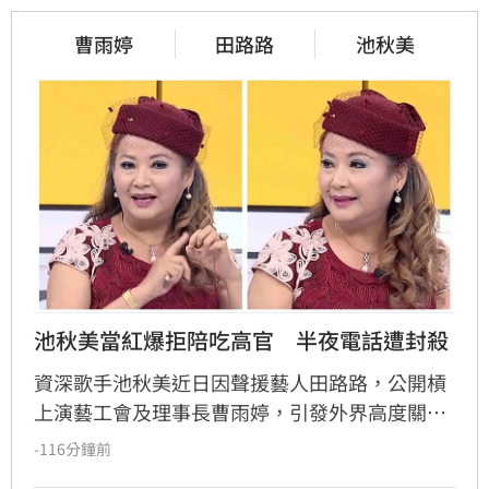
曹雨婷
田路路
池秋美
池秋美當紅爆拒陪吃高官　半夜電話遭封殺
資深歌手池秋美近日因聲援藝人田路路，公開槓
上演藝工會及理事長曹雨婷，引發外界高度關
注。池秋美過去曾以《小風帆》一曲紅遍大街小
-116分鐘前
巷，卻在事業巔峰期因拒絕高官飯局慘遭全面封