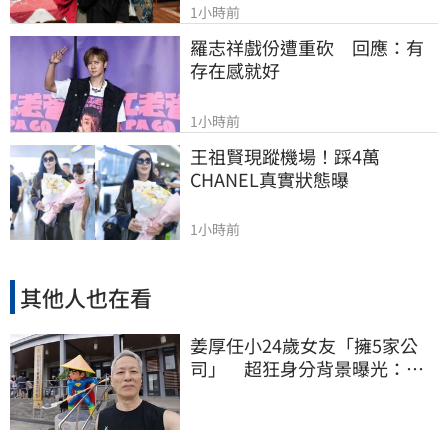
1小時前
羅志祥戲份遭重砍　回應：有
存在感就好
1小時前
王祖賢現蹤機場！踩4萬
CHANEL真實狀態曝
1小時前
其他人也在看
姜厚任小24歲女友「擁5家公
司」 超狂身分背景曝光：層
級比我高