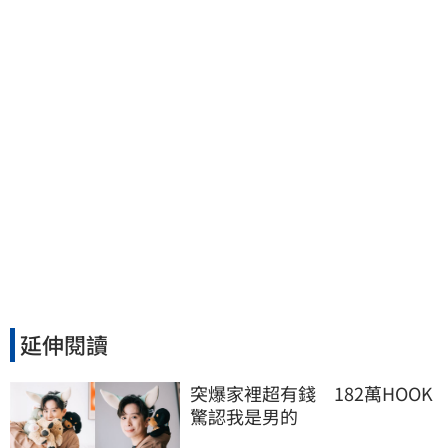
了：別只包紅包慰問
延伸閱讀
突爆家裡超有錢　182萬HOOK
驚認我是男的