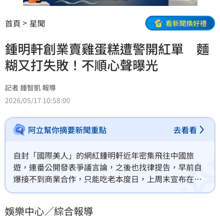
首頁
星聞
看新聞換好禮
鍾明軒創業賣雞蛋糕遭警開紅單 麵
糊又打失敗！不順心聲曝光
記者 鍾智凱 報導
2026/05/17 10:58:00
阿立幫你摘要新聞重點
去看看
自封「國際美人」的網紅鍾明軒近年密集飛往中國旅
遊，連番公開發表爭議言論，之後也找律提告，早前自
爆接不到商業合作，只能吃老本度日，上周末宣布在林
口賣雞蛋糕，怎料他卻曝警察上門。
娛樂中心／綜合報導