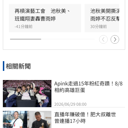
殺。她回憶當年凌晨遭威脅，對方甚至揚言誰敢
發她通告就會斷手斷腳，導致演藝事業一落千
再槓演藝工會　池秋美、
池秋美開撕演藝
丈，從一週七天通告的當紅歌手淪為過往雲煙。
班鐵翔妻轟曹雨婷
雨婷不忍反擊了
-41分鐘前
30分鐘前
相關新聞
Apink走過15年粉紅奇蹟！8/8
相約高雄巨蛋
2026/06/29 08:00
直播年賺破億！肥大叔離世　
曾連播17小時