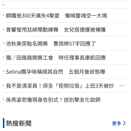
鋼鐵爸300天痛失4摯愛 慟喊靈魂空一大塊
曾馨瑩甩尪緋聞勤練舞 女兒搭捷運被捕獲
池秋美突點名開撕 曹雨婷57字回應了
獨／田路路開撕工會 時任理事長康凱回應
Selina飄孕味稱順其自然 五個月後狀態曝
我不是清潔員！保全「拒倒垃圾」上班3天被炒 找
法院討公道結果出爐
孫燕姿悲慟現身告別式！送別摯友化妝師
熱搜新聞
更多