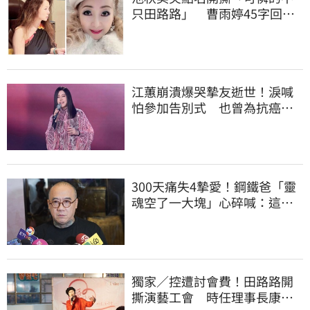
只田路路」 曹雨婷45字回應
了
江蕙崩潰爆哭摯友逝世！淚喊
怕參加告別式 也曾為抗癌辛
苦不捨小薇勞累
300天痛失4摯愛！鋼鐵爸「靈
魂空了一大塊」心碎喊：這輩
子最痛的路
獨家／控遭討會費！田路路開
撕演藝工會 時任理事長康凱