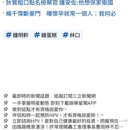
狄鶯粗口點名檢察官 護安佐:他想保家衛國
楊千霈斷豪門 曝懷孕就常一個人：我何必
鍾明軒
雞蛋糕
林口
最即時的新聞話題 追蹤訂閱三立新聞網
一手掌握明星動態 即刻下載娛樂星聞APP
做到這點才有資格說愛你
PR
伴侶和妳一起預防HPV，才有資格說愛妳！
PR
立即諮詢HPV！是對自己健康最好的投資，把握現在不
PR
嫌晚！
田路路晚景淒涼！許常德開轟工會理事長曹雨婷不忍