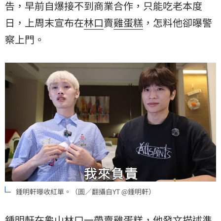
告，早前自爆接不到商業合作，只能吃老本度
日，上周末宣布在
林口
賣
雞蛋糕
，怎料他卻曝警
察上門。
鍾明軒曝收紅單。（圖／翻攝自YT @鍾明軒）
鍾明軒在龜山林口一帶賣雞蛋糕，他發文描述準