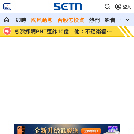
登入
即時
颱風動態
台股怎投資
熱門
影音
熱搜
十災
慈濟採購BNT遭詐10億 他：不聽衛福部
蔡英文
勸