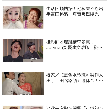
生活困頓拮据！池秋美不忍出
手幫田路路 真實暖舉曝光
攝影師才爆跳槽李多慧！
Joeman突憂建文離職 發聲
「其實我很清楚」
獨家／《藍色水玲瓏》製作人
出手 田路路領到退休金！隱
忍6年吐內幕
池秋美突點名開撕「可憐的不