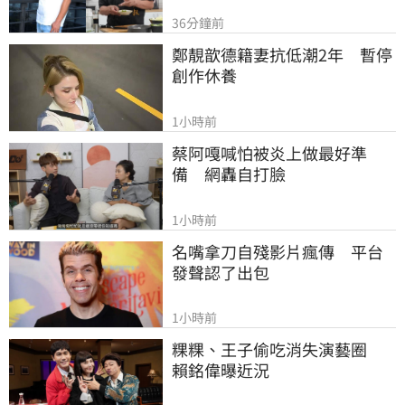
36分鐘前
鄭靚歆德籍妻抗低潮2年　暫停
創作休養
1小時前
蔡阿嘎喊怕被炎上做最好準
備　網轟自打臉
1小時前
名嘴拿刀自殘影片瘋傳　平台
發聲認了出包
1小時前
粿粿、王子偷吃消失演藝圈　
賴銘偉曝近況