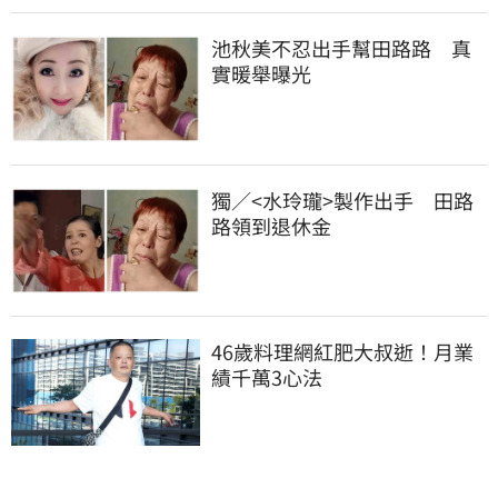
池秋美不忍出手幫田路路　真
實暖舉曝光
獨／<水玲瓏>製作出手　田路
路領到退休金
46歲料理網紅肥大叔逝！月業
績千萬3心法