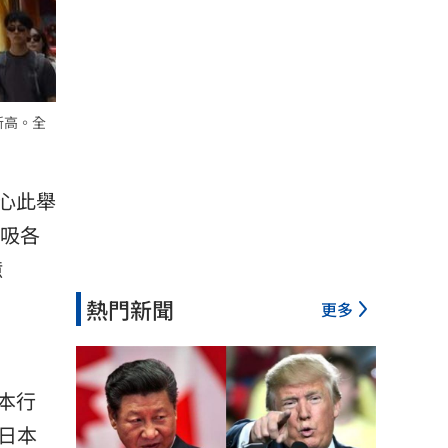
新高。全
心此舉
狂吸各
億
熱門新聞
更多
本行
死日本