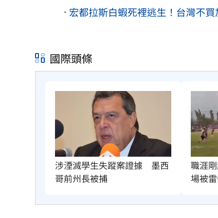
宏都拉斯白蝦死裡逃生！台灣不買
國際頭條
職涯剛
涉湮滅學生失蹤案證據　墨西
場被雷
哥前州長被捕