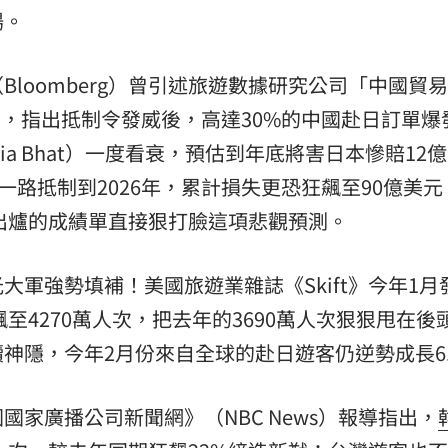
場。
loomberg）曾引述旅遊數據研究公司「中國貿
sk）的預測，指出抵制令發威後，高達30%的中國赴日訂單
nia Bhat）一度看衰，預估到年底將害日本慘賠12
一路抵制到2026年，累計損失更恐狂飆至90億美
終出爐的成績單直接狠打臉這項悲觀預測。
軍強勢填補！美國旅遊業雜誌《Skift》今年1月
飆至4270萬人次，把去年的3690萬人次狠狠甩在後
神隱，今年2月份來自全球的赴日遊客仍逆勢成長6.
家廣播公司新聞網》（NBC News）報導指出，