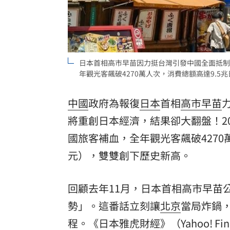
8國球員齊聚高雄 Formosa 7s掀足球
理想混蛋號召粉絲跨海追星吃美食！
18:
日本首相高市早苗因力挺台灣引發中國全面抵制
年觀光客飆破4270萬人次，消費總額高達9.5兆
中國
政府為報復
日本
首相
高市早苗
將重創日本經濟，結果卻大翻盤！2
國旅客補血，全年觀光客飆破4270萬
元），雙雙創下歷史新高。
回顧去年11月，日本首相高市早苗
勢」。這番話立刻讓
北京
當局炸鍋
程。《日本雅虎財經》（Yahoo! Fi