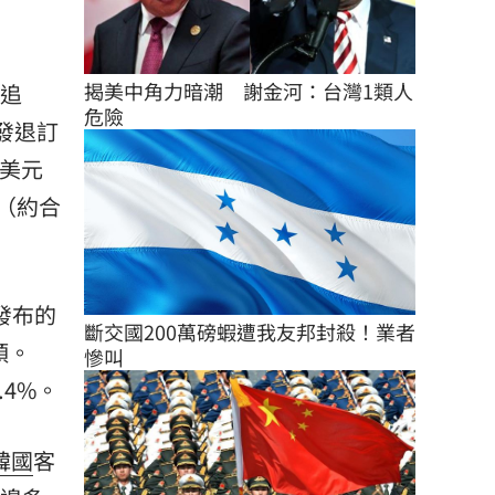
揭美中角力暗潮　謝金河：台灣1類人
易追
危險
爆發退訂
億美元
元（約合
發布的
斷交國200萬磅蝦遭我友邦封殺！業者
頭。
慘叫
4%。
韓國
客