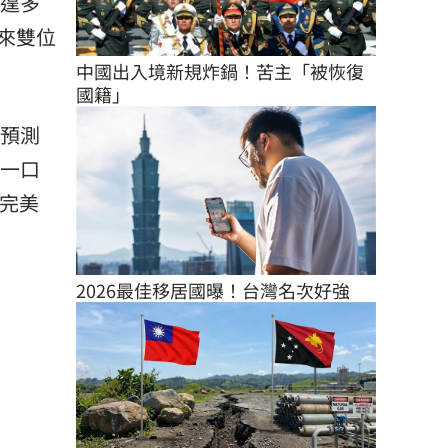
不遑多
迎來雙位
中國出入境新規炸鍋！苦主「被恢復
國籍」
》預測
，一口
，完美
2026最佳移居國曝！台灣名次好強