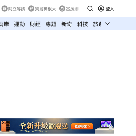
阿立導讀
寶島神很大
富房網
登入
兩岸
運動
財經
專題
新奇
科技
旅遊
汽車
寵物