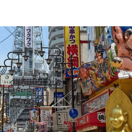
判賠
16:21
快
16:18
金」
16:15
安養
16:15
成形
12:00
」氣
12:00
場！
10:30