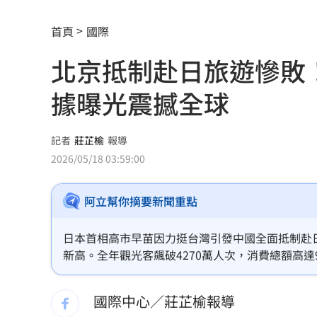
南澳住宅火警2童自行逃生 消防救受困
首頁
國際
高雄漁船誤捕革龜 海巡吊車救援上岸
北京抵制赴日旅遊慘敗
陳佩琪：柯文哲抱怨電子手環「充電不
據曝光震撼全球
富邦交手統一延賽 新洋投瑪蒂斯首秀
白海豚強風吹倒飯店圍籬！路人受傷送
記者
莊芷榆
報導
2026/05/18 03:59:00
高雄親子遊樂園區開幕 首日吸引大批
阿立幫你摘要新聞重點
事後甜約滑雪！正妹見他放閃正宮怒告
突破中國打壓！台獲邀太平洋島國論壇
日本首相高市早苗因力挺台灣引發中國全面抵制赴日
新高。全年觀光客飆破4270萬人次，消費總額高
地震衝擊九州觀光 熊本旅宿業4天損1.
口，其中韓國客成長22%最為顯著。加上歐美澳
反增，狠打臉先前悲觀預測。
國際中心／莊芷榆報導
新／有望放颱風假?8縣市明達停班停課