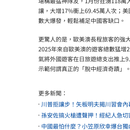
堪稱最猛神隊友，1月份狂湧118
讓，大增17%衝上69.45萬人次；
數大爆發，輕鬆補足中國客缺口。
更驚人的是，歐美澳長程旅客的強大
2025年來自歐美澳的遊客總數猛
氣將外國遊客在日旅遊總支出推上9.
示範何謂真正的「脫中經濟奇蹟」
更多新聞：
川普拒讓步！矢板明夫揭川習會內
孫安佐搞火槍遭聲押！經紀人急切
中國最怕什麼？小笠原欣幸爆台獨