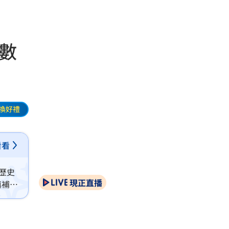
數
換好禮
看看
歷史
現正直播
填補缺
不減