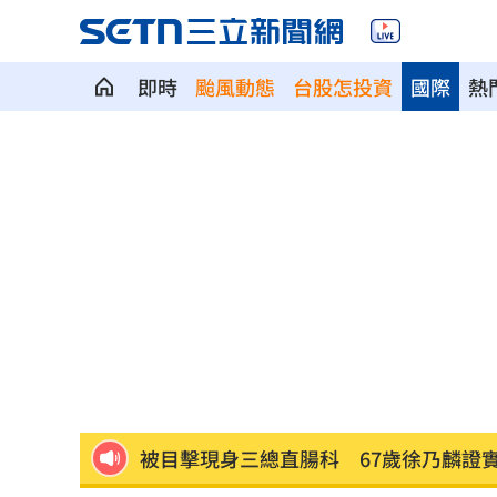
即時
颱風動態
台股怎投資
國際
熱
阿公推孫被撞死！女兒悲嘆：等嘸一句
貨車巨輪「離家出走」噴火光！驚險畫
酒後聊工作爆口角 2高中同學當街玩摔
U20田徑世錦賽簡子傑3000公尺破全國
衣服穿一次就洗？揪「7大地雷」恐釀悲
被目擊現身三總直腸科 67歲徐乃麟證