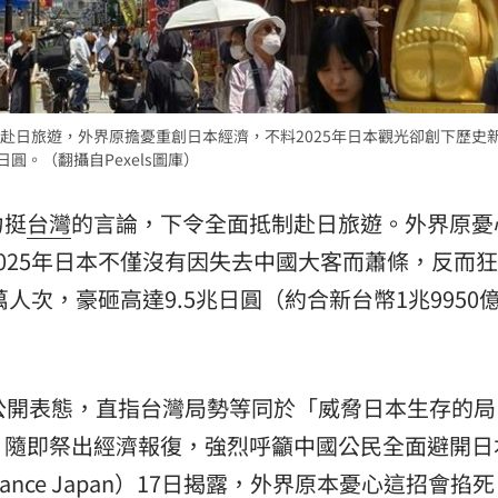
熱潮
10:00
15
赴日旅遊，外界原擔憂重創日本經濟，不料2025年日本觀光卻創下歷史
日圓。（翻攝自Pexels圖庫）
力挺
台灣
的言論，下令全面抵制赴日旅遊。外界原憂
025年日本不僅沒有因失去中國大客而蕭條，反而
人次，豪砸高達9.5兆日圓（約合新台幣1兆9950
公開表態，直指台灣局勢等同於「威脅日本生存的局
，隨即祭出經濟報復，強烈呼籲中國公民全面避開日
nance Japan）17日揭露，外界原本憂心這招會掐