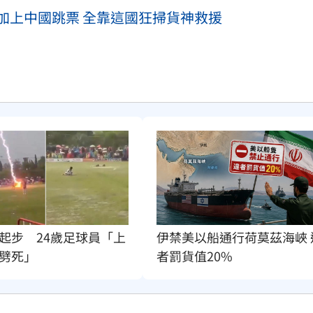
加上中國跳票 全靠這國狂掃貨神救援
起步　24歲足球員「上
伊禁美以船通行荷莫茲海峽 
劈死」
者罰貨值20%