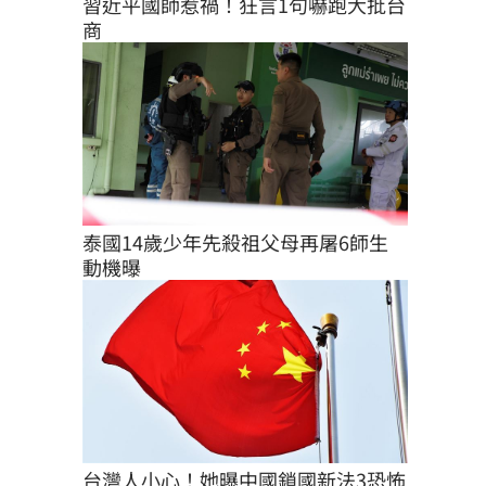
習近平國師惹禍！狂言1句嚇跑大批台
商
泰國14歲少年先殺祖父母再屠6師生 
動機曝
台灣人小心！她曝中國鎖國新法3恐怖