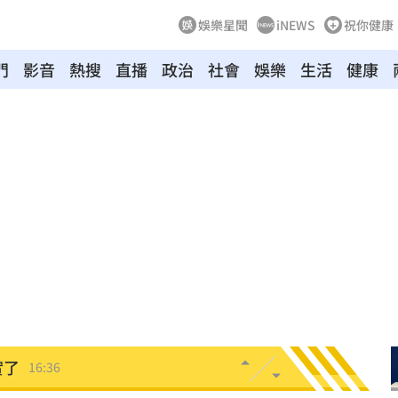
娛樂星聞
iNEWS
祝你健康
門
影音
熱搜
直播
政治
社會
娛樂
生活
健康
道歉
16:46
面曝
16:44
角
16:42
紀錄
16:40
劇
16:40
實了
16:36