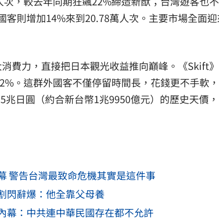
萬人次，較去年同期狂飆22%締造新猷；台灣遊客也
美國客則增加14%來到20.78萬人次。主要市場全面
消費力，直接把日本觀光收益推向巔峰。《Skift
增22%。這群外國客不僅停留時間長，花錢更不手軟
5兆日圓（約合新台幣1兆9950億元）的歷史天價
。
幕 警告台灣最致命危機其實是這件事
割閃辭爆：他全靠父母養
內幕：中共連中華民國存在都不允許