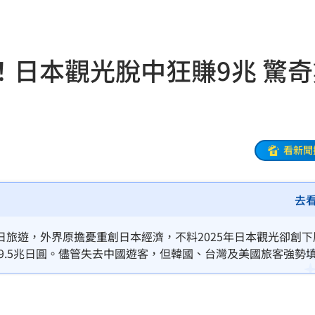
狗
16:35
安置
16:33
！日本觀光脫中狂賺9兆 驚奇
便」
16:33
泡湯
16:32
醫
16:31
看新聞
人潮
16:27
去
16:27
峰會
16:25
旅遊，外界原擔憂重創日本經濟，不料2025年日本觀光卻創下
達9.5兆日圓。儘管失去中國遊客，但韓國、台灣及美國旅客強勢
8億
16:24
長程旅客消費力驚人，助攻日本實現「脫中經濟奇蹟」，觀光收益
標準
16:24