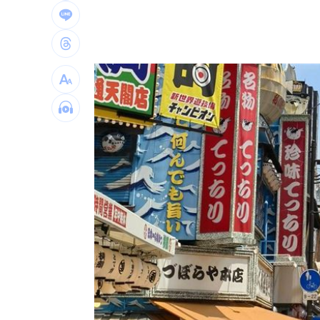
別以為學生不罰！小三童罵男師娘娘腔
桃猿3新秀剛報到就上場 曾總坦言有點
木木林葦妮26歲生日！許願當「角頭千
憂22歲老牛遭宰 女海陸接力330km送
台灣彩券開獎直播中
20:31
LIVE三立+24小時直播
15:27
三立iNEWS新聞台線上直播
18:00
商場戰國來臨 台中「頂奢大道」逐漸
台彩父親節推新刮刮樂千萬頭獎超「爸
「拍片人的多重宇宙」職涯論壇9/12登