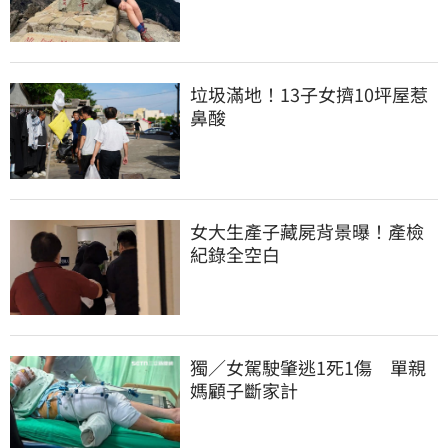
垃圾滿地！13子女擠10坪屋惹
鼻酸
女大生產子藏屍背景曝！產檢
紀錄全空白
獨／女駕駛肇逃1死1傷　單親
媽顧子斷家計