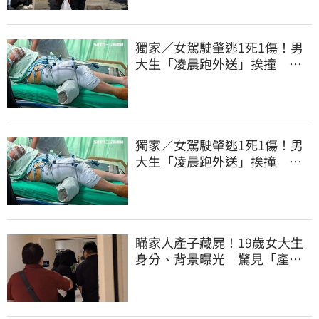
獨家／女駕駛肇逃1死1傷！男
大生「凌晨跑外送」挨撞 媽
淚：家快瓦解
獨家／女駕駛肇逃1死1傷！男
大生「凌晨跑外送」挨撞 媽
淚：家快瓦解
瞞家人產子藏屍！19歲女大生
身分、背景曝光 驚見「產檢
紀錄全空白」