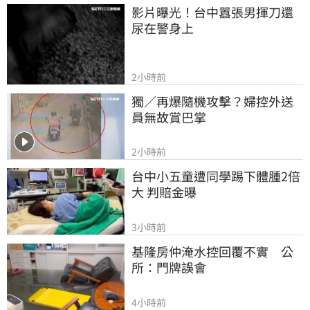
影片曝光！台中囂張男揮刀還
尿在警身上
2小時前
獨／再爆隨機攻擊？婦控外送
員無故賞巴掌
2小時前
台中小五童遭同學踢下體腫2倍
大 判賠金曝
3小時前
基隆房仲淹水控回覆不實　公
所：門牌誤會
4小時前