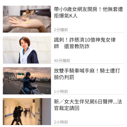
帶小9歲女網友開房！他無套遭
拒爆氣K人
2分鐘前
諷刺！詐慈濟10億神鬼女律
師　還曾教防詐
40分鐘前
放雙手騎車喊手麻！騎士遭打
臉仍判罰
1小時前
新／女大生伴兒屍6日聲押...法
官裁定請回
2小時前