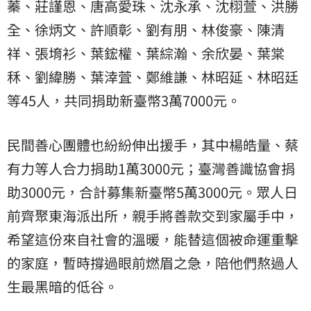
蓁、莊謹恩、唐高愛珠、沈永承、沈栩萱、洪勝
全、徐炳文、許順彰、劉有朋、林俊豪、陳清
祥、張堉衫、葉鋐權、葉綜瀚、余欣晏、葉棠
秝、劉緯勝、葉涬萓、鄭維謙、林昭延、林昭廷
等45人，共同捐助新臺幣3萬7000元。
民間善心團體也紛紛伸出援手，其中楊皓量、蔡
有力等人合力捐助1萬3000元；臺灣善識協會捐
助3000元，合計募集新臺幣5萬3000元。眾人日
前齊聚東海派出所，親手將善款交到家屬手中，
希望這份來自社會的溫暖，能替這個被命運重擊
的家庭，暫時撐過眼前燃眉之急，陪他們熬過人
生最黑暗的低谷。