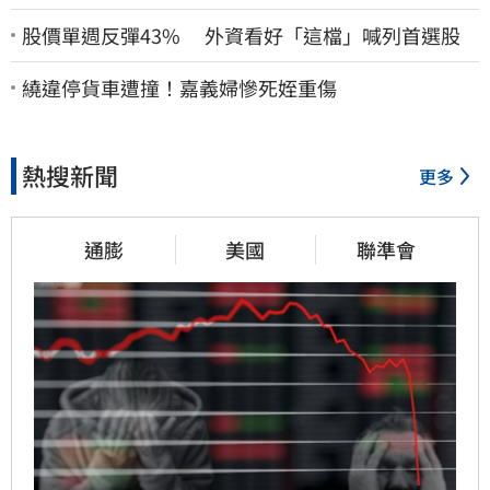
股價單週反彈43% 外資看好「這檔」喊列首選股
繞違停貨車遭撞！嘉義婦慘死姪重傷
熱搜新聞
更多
通膨
美國
聯準會