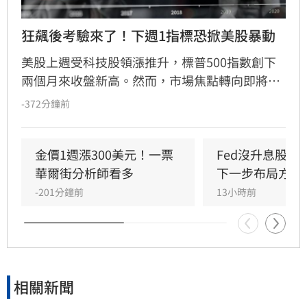
狂飆後考驗來了！下週1指標恐掀美股暴動
美股上週受科技股領漲推升，標普500指數創下
兩個月來收盤新高。然而，市場焦點轉向即將公
布的7月消費者物價指數（CPI），該數據將成為
-372分鐘前
檢驗通膨壓力與聯準會（Fed）貨幣政策的關
鍵。經濟學家預期CPI年增率為3.4%，若數據反
彈恐引發股市拋售。目前市場對9月升息的預期
金價1週漲300美元！一票
Fed沒升息股市
因就業數據疲軟而降溫，但油價波動與通膨焦慮
華爾街分析師看多
下一步布局方向
仍是主要風險。
-201分鐘前
13小時前
相關新聞