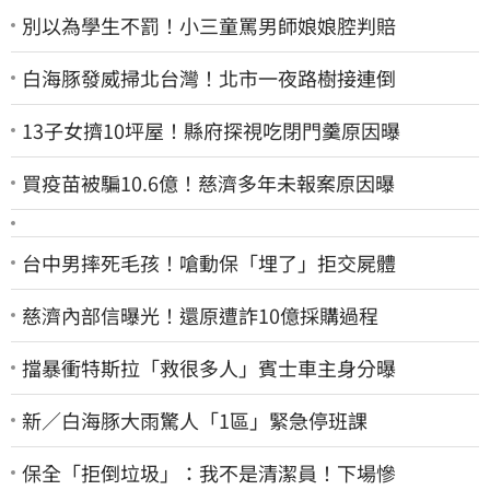
別以為學生不罰！小三童罵男師娘娘腔判賠
白海豚發威掃北台灣！北市一夜路樹接連倒
13子女擠10坪屋！縣府探視吃閉門羹原因曝
買疫苗被騙10.6億！慈濟多年未報案原因曝
台中男摔死毛孩！嗆動保「埋了」拒交屍體
慈濟內部信曝光！還原遭詐10億採購過程
擋暴衝特斯拉「救很多人」賓士車主身分曝
新／白海豚大雨驚人「1區」緊急停班課
保全「拒倒垃圾」：我不是清潔員！下場慘