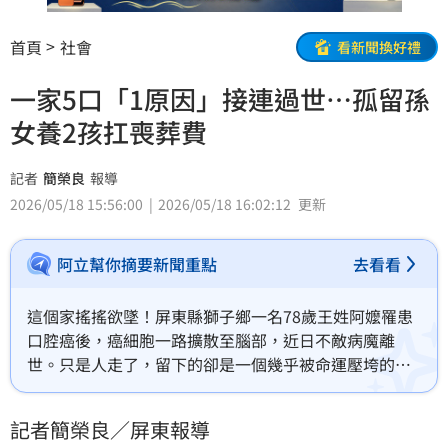
首頁
社會
看新聞換好禮
一家5口「1原因」接連過世…孤留孫
女養2孩扛喪葬費
記者
簡榮良
報導
2026/05/18 15:56:00
2026/05/18 16:02:12
更新
阿立幫你摘要新聞重點
去看看
這個家搖搖欲墜！屏東縣獅子鄉一名78歲王姓阿嬤罹患
口腔癌後，癌細胞一路擴散至腦部，近日不敵病魔離
世。只是人走了，留下的卻是一個幾乎被命運壓垮的
家，龐大的喪葬費用，全落在31歲外孫女肩上，膝下還
有2名年幼子女要扶養，偏偏丈夫也罹患甲狀腺癌，一家
記者簡榮良／屏東報導
人接連被病痛追著跑，快被現實逼到喘不過氣。所幸經