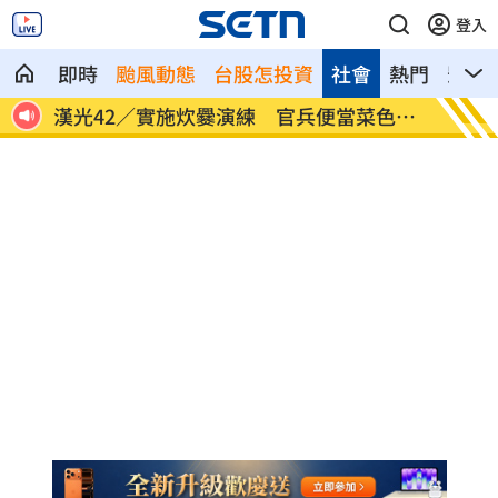
登入
即時
颱風動態
台股怎投資
社會
熱門
影音
人真
漢光42／實施炊爨演練 官兵便當菜色曝
2刷《
光
扁