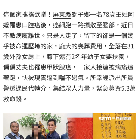
派出所員警透過民代轉介，集結眾人力量，緊急募資5.3
萬救命錢。
這個家搖搖欲墜！
屏東縣
獅子鄉一名78歲王姓阿
嬤罹患
口腔癌
後，癌細胞一路擴散至腦部，近日
不敵病魔離世。只是人走了，留下的卻是一個幾
乎被命運壓垮的家，龐大的
喪葬費
用，全落在31
歲外孫女肩上，膝下還有2名年幼子女要扶養，
偏偏丈夫也罹患甲狀腺癌，一家人接連被病痛追
著跑，快被現實逼到喘不過氣。所幸經派出所員
警透過民代轉介，集結眾人力量，緊急募資5.3萬
救命錢。