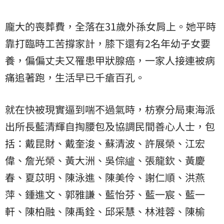
龐大的喪葬費，全落在31歲外孫女肩上。她平時
靠打臨時工苦撐家計，膝下還有2名年幼子女要
養，偏偏丈夫又罹患甲狀腺癌，一家人接連被病
痛追著跑，生活早已千瘡百孔。
就在快被現實逼到喘不過氣時，枋寮分局東海派
出所長藍清輝自掏腰包及協調民間善心人士，包
括：戴昆財、戴奎浚、蘇清波、許展榮、江宏
偉、詹光榮、黃大洲、吳倧纑、張龍欽、黃慶
春、夏苡明、陳泳進、陳美伶、謝仁順、洪燕
萍、鍾進文、郭雅謙、藍怡芬、藍一宸、藍一
軒、陳柏融、陳禹銓、邱采慧、林溎蓉、陳榆