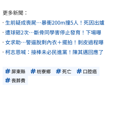
更多新聞：
生前疑成喪屍…暴衝200m撞5人！死因出爐
遭球砸2次…斷骨同學害停止發育！下場曝
女求助…警逼脫剩內衣＋擺拍！剝皮過程曝
柯志恩喊：接棒未必民進黨！陳其邁回應了
屏東縣
枋寮鄉
死亡
口腔癌
喪葬費