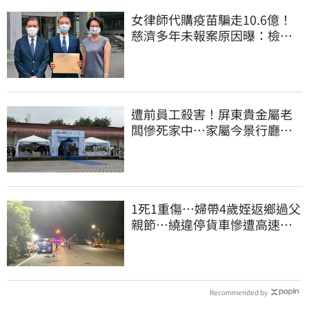
女律師代購疫苗騙走10.6億！
慈濟多年未報案原因曝：檢警
上門才知被騙
遭前員工殺害！屏東貴金屬老
闆慘死家中…家屬今景行廳低
調送別最後一程
1死1重傷…婦帶4歲姪返鄉過父
親節…繞違停貨車慘遭高速撞
飛當場慘死
Recommended by