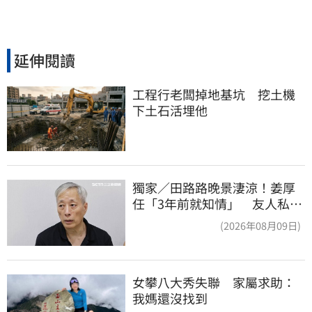
延伸閱讀
工程行老闆掉地基坑　挖土機
下土石活埋他
獨家／田路路晚景淒涼！姜厚
任「3年前就知情」 友人私下
援助內幕曝光
(2026年08月09日)
女攀八大秀失聯　家屬求助：
我媽還沒找到