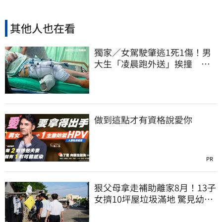
其他人也在看
獨家／女駕駛肇逃1死1傷！男
大生「凌晨跑外送」挨撞 媽
淚：家快瓦解
做到這點才有資格說愛你
PR
狠父母拿走補助離家8月！13子
女擠10坪屋垃圾滿地 驚見幼童
深夜遊蕩