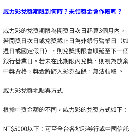
威力彩兌獎期限到何時？未領獎金會作廢嗎？
威力彩的兌獎期限為開獎日次日起算3個月內。
若開獎日次日或兌獎截止日為非銀行營業日（如
週日或國定假日），則兌獎期限會順延至下一個
銀行營業日。若未在此期限內兌獎，則視為放棄
中獎資格，獎金將歸入彩券盈餘，無法領取 。
威力彩兌獎地點與方式
根據中獎金額的不同，威力彩的兌獎方式如下：
NT$5000以下：可至全台各地彩券行或
中國信託