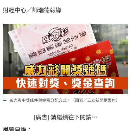
財經中心／師瑞德報導
威力彩中獎條件與金額分配方式。（圖表／三立新聞網製作）
[廣告] 請繼續往下閱讀…
導覽目錄：