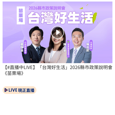
【#直播中LIVE】「台灣好生活」2026縣市政策說明會
《苗栗場》
現正直播