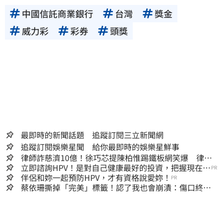
中國信託商業銀行
台灣
獎金
威力彩
彩券
頭獎
最即時的新聞話題 追蹤訂閱三立新聞網
追蹤訂閱娛樂星聞 給你最即時的娛樂星鮮事
律師詐慈濟10億！徐巧芯提陳柏惟踢鐵板網笑爆 律師
再曬1照補刀
立即諮詢HPV！是對自己健康最好的投資，把握現在不
PR
嫌晚！
伴侶和妳一起預防HPV，才有資格說愛妳！
PR
蔡依珊撕掉「完美」標籤！認了我也會崩潰：傷口終究
會癒合