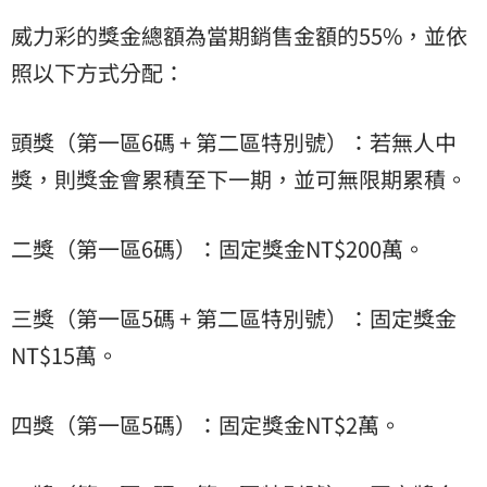
威力彩的獎金總額為當期銷售金額的55%，並依
照以下方式分配：
頭獎（第一區6碼 + 第二區特別號）：若無人中
獎，則獎金會累積至下一期，並可無限期累積。
二獎（第一區6碼）：固定獎金NT$200萬。
三獎（第一區5碼 + 第二區特別號）：固定獎金
NT$15萬。
四獎（第一區5碼）：固定獎金NT$2萬。