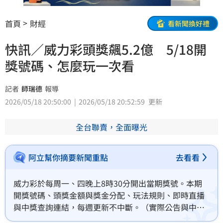
首頁
財經
看新聞換好禮
快訊／威力彩頭獎飆5.2億 5/18開
獎號碼、怎麼玩一次看
記者
師瑞德
報導
2026/05/18 20:50:00
2026/05/18 20:52:59
更新
全台聯賣，全面曝光
阿立幫你摘要新聞重點
去看看
威力彩於每周一、四晚上8時30分開出當期獎號。本期
開獎號碼、頭獎金額與獎金分配、玩法規則、即時直播
與中獎查詢連結，每週更新不中斷。（實際公告與中獎
獎號以台彩公布為準）