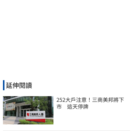
延伸閱讀
252大戶注意！三商美邦將下
市　這天停牌