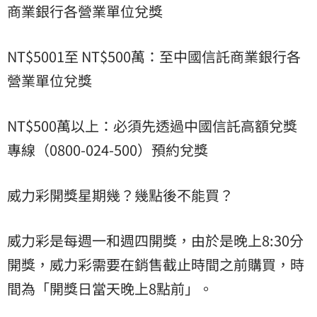
商業銀行
各營業單位兌獎
NT$5001至 NT$500萬：至中國信託商業銀行各
營業單位兌獎
NT$500萬以上：必須先透過中國信託高額兌獎
專線（0800-024-500）預約兌獎
威力彩開獎星期幾？幾點後不能買？
威力彩是每週一和週四開獎，由於是晚上8:30分
開獎，威力彩需要在銷售截止時間之前購買，時
間為「開獎日當天晚上8點前」。