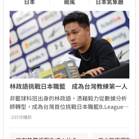
日本
颱風
日本氣象廳
林政語挑戰日本職籃　成為台灣教練第一人
非籃球科班出身的林政語，憑藉毅力從數據分析
師轉型，成為台灣首位挑戰日本職籃B.League的
教練。他曾助新北國王奪下兩座冠軍，並在美籍
-335分鐘前
教練派翠克的引薦下，獲邀至日本靜岡Veltex擔
任助理教練。林政語不僅展現追夢決心，更積極