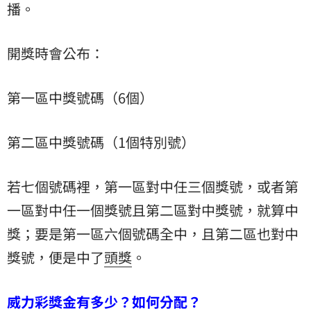
播。
開獎時會公布：
第一區中獎號碼（6個）
第二區中獎號碼（1個特別號）
若七個號碼裡，第一區對中任三個獎號，或者第
一區對中任一個獎號且第二區對中獎號，就算中
獎；要是第一區六個號碼全中，且第二區也對中
獎號，便是中了
頭獎
。
威力彩獎金有多少？如何分配？