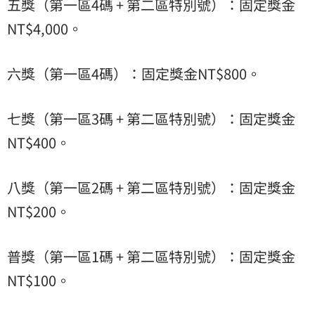
五獎（第一區4碼 + 第二區特別號）：固定獎金
NT$4,000。
六獎（第一區4碼）：固定獎金NT$800。
七獎（第一區3碼 + 第二區特別號）：固定獎金
NT$400。
八獎（第一區2碼 + 第二區特別號）：固定獎金
NT$200。
普獎（第一區1碼 + 第二區特別號）：固定獎金
NT$100。