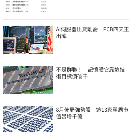
AI伺服器出貨剛需 PCB四天王
出陣
不是群聯！ 記憶體它靠這技
術目標價破千
8月佈局強勢股 這13家單周市
值暴增千億