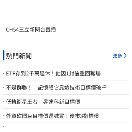
CH54三立新聞台直播
熱門新聞
更多
ETF存到2千萬退休！他因1封信重回職場
不是群聯！ 記憶體它靠這技術目標價破千
低軌衛星王者 昇達科新目標價
外資砍國巨目標價還喊買！後市3指標曝