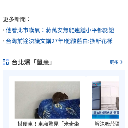
更多新聞：
他看北市嘆氣：蔣萬安無能連鍾小平都認證
台灣前途決議文講27年!他酸藍白:換新花樣
台北爆「鼠患」
更多
搭便車！車廂驚見「米奇坐
解決吸菸區、