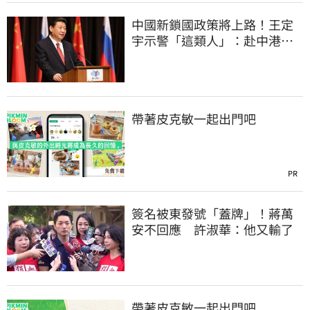
中國新鎖國政策將上路！王定
宇示警「這類人」：赴中港澳
恐回不來
帶著皮克敏一起出門吧
PR
簽名被東發號「蓋牌」！蔣萬
安不回應 許淑華：他又輸了
帶著皮克敏一起出門吧