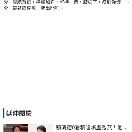
囊，瘦出小蠻腰
減肥首選，檸檬加它，堅持一週，腰細了，瘦到你懷疑
PR
人生
帶著皮克敏一起出門吧
PR
延伸閱讀
賴清德0看稿嗆爆盧秀燕！他：