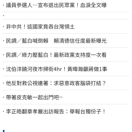
議員參選人…宣布退出民眾黨！血淚全文曝
非中共！這國家竟吞台灣領土
民調／藍白喊倒賴 賴清德信任度最新曝光
民調／綠力壓藍白！最新政黨支持度一次看
沈伯洋饒河夜市掃街4hr！黃暐瀚籲蔣做1事
他反對救公視連署：求惡意政客腦袋打結？
帶著皮克敏一起出門吧
PR
李正皓翻章孝嚴出訪報告：舉報台獨份子！