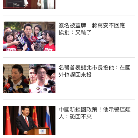
簽名被蓋牌！蔣萬安不回應　
挨批：又輸了
名醫首表態北市長投他：在國
外也趕回來投
中國新鎖國政策！他示警這類
人：恐回不來