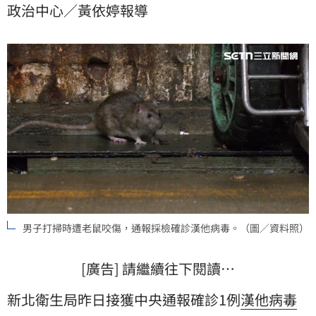
政治中心／黃依婷報導
號，遇到公衛危機就各管各的」。
男子打掃時遭老鼠咬傷，通報採檢確診漢他病毒。（圖／資料照）
[廣告] 請繼續往下閱讀…
新北衛生局昨日接獲中央通報確診1例
漢他病毒