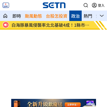
登入
即時
颱風動態
台股怎投資
政治
熱門
影音
提款
白海豚暴風侵襲率北北基破4成！1縣市
來台搭
60％
房