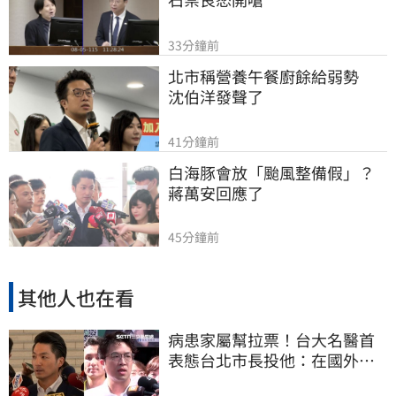
33分鐘前
北市稱營養午餐廚餘給弱勢　
沈伯洋發聲了
41分鐘前
白海豚會放「颱風整備假」？
蔣萬安回應了
45分鐘前
其他人也在看
病患家屬幫拉票！台大名醫首
表態台北市長投他：在國外也
趕回來投