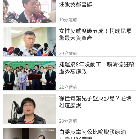
油飯我都喜歡
10分鐘前
女性反感度破五成！柯成民眾
黨最大負資產
20分鐘前
捷運搞8年沒動工！賴清德狂噴
盧秀燕施政
22分鐘前
徐佳青讓兒子登東沙島？莊瑞
雄這麼說
28分鐘前
白委竟拿阿公比喻脫膠原油　
石崇良怒開嗆