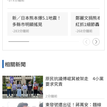
-379分鐘前
網友群起嘲諷，演變成嚴重公關災難。起因是官
方曾公告不接受台灣、中國及日本訂單，遭小粉
紅撻伐將台灣與中國並列。儘管品牌緊急修改銷
新／日本熊本爆5.1地震！
鄭麗文捐熊本10
售區域並發布效忠聲明，但輿論仍不買單，網友
多縣市明顯搖晃
紅抓1細節轟辱
紛紛質疑其操作邏輯。面對排山倒海的酸言酸
-283分鐘前
-268分鐘前
語，品牌最終被迫限制留言權限以止血。此事件
再度凸顯政治敏感議題對品牌經營的巨大風險，
引發各界高度關注。
相關新聞
原民抗議傅崐萁被架走　4小黨
要求究責
2分鐘前
東發號遭出征！蔣萬安：麵線