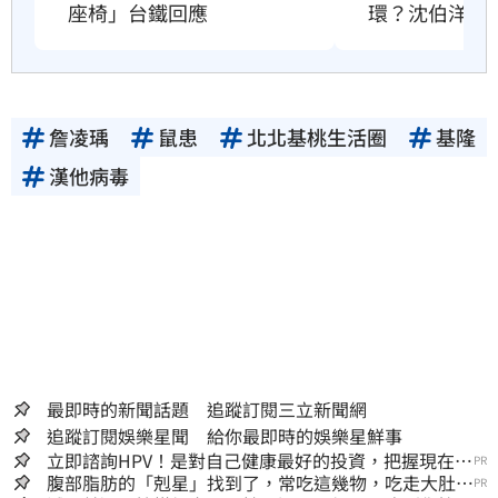
座椅」台鐵回應
環？沈伯洋回
詹凌瑀
鼠患
北北基桃生活圈
基隆
漢他病毒
最即時的新聞話題 追蹤訂閱三立新聞網
追蹤訂閱娛樂星聞 給你最即時的娛樂星鮮事
立即諮詢HPV！是對自己健康最好的投資，把握現在不
PR
嫌晚！
腹部脂肪的「剋星」找到了，常吃這幾物，吃走大肚
PR