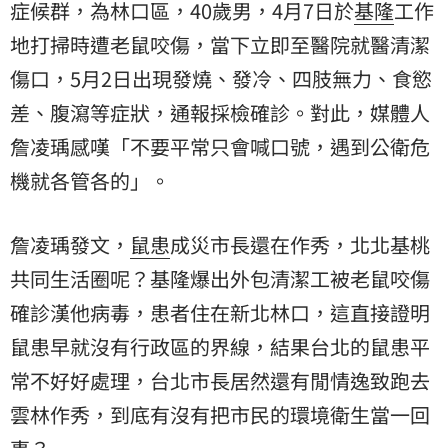
症候群，為林口區，40歲男，4月7日於
基隆
工作
地打掃時遭老鼠咬傷，當下立即至醫院就醫清潔
傷口，5月2日出現發燒、發冷、四肢無力、食慾
差、腹瀉等症狀，通報採檢確診。對此，媒體人
詹凌瑀
感嘆「不要平常只會喊口號，遇到公衛危
機就各管各的」。
詹凌瑀發文，
鼠患
成災市長還在作秀，北北基桃
共同生活圈呢？基隆爆出外包清潔工被老鼠咬傷
確診漢他病毒，患者住在新北林口，這直接證明
鼠患早就沒有行政區的界線，結果台北的鼠患平
常不好好處理，台北市長居然還有閒情逸致跑去
雲林作秀，到底有沒有把市民的環境衛生當一回