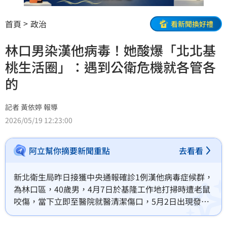
首頁
政治
看新聞換好禮
林口男染漢他病毒！她酸爆「北北基
桃生活圈」：遇到公衛危機就各管各
的
記者 黃依婷 報導
2026/05/19 12:23:00
阿立幫你摘要新聞重點
去看看
新北衛生局昨日接獲中央通報確診1例漢他病毒症候群，
為林口區，40歲男，4月7日於基隆工作地打掃時遭老鼠
咬傷，當下立即至醫院就醫清潔傷口，5月2日出現發
燒、發冷、四肢無力、食慾差、腹瀉等症狀，通報採檢
確診。對此，媒體人詹凌瑀感嘆「不要平常只會喊口