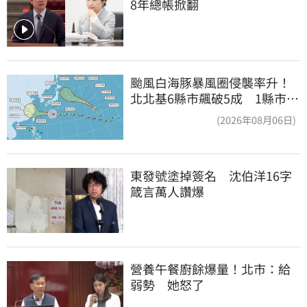
8年總帳掀翻
颱風白海豚暴風圈侵襲率升！
北北基6縣市飆破5成 1縣市
「最高達67%」
(2026年08月06日)
東發號塗掉簽名　沈伯洋16字
箴言萬人讚爆
營養午餐廚餘爆量！北市：給
弱勢　她怒了