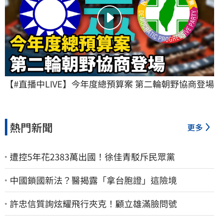
【#直播中LIVE】今年度總預算案 第二輪朝野協商登場
熱門新聞
更多
遭控5年花2383萬出國！徐佳青駁斥民眾黨
中國鎖國新法？醫揭露「拿台胞證」這險境
許忠信質詢炫耀飛行夾克！顧立雄滿臉問號