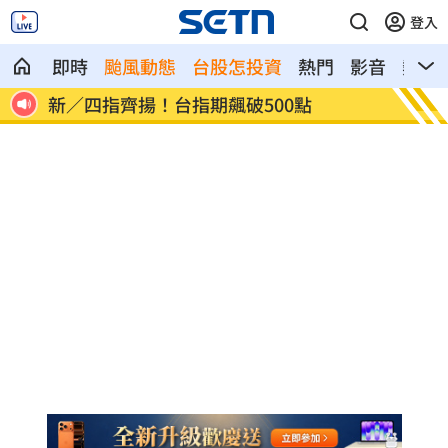
登入
即時
颱風動態
台股怎投資
熱門
影音
熱搜
慈濟遭詐10.6億元！全款拿回解方曝
稱龍蝦