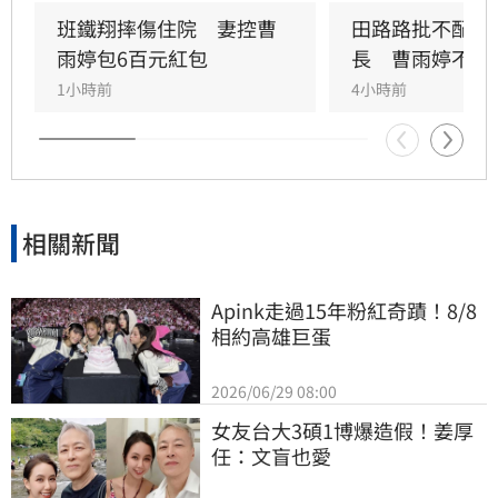
外界關注工會運作屬合理公共討論，核心在於工
班鐵翔摔傷住院　妻控曹
田路路批不配當
會是否善盡職責，而非轉移焦點至個別藝人身
雨婷包6百元紅包
長　曹雨婷不忍
上。由於曹雨婷曾主動表示協助田路路，隨後引
1小時前
4小時前
發外界檢視工會作為，許常德呼籲曹雨婷應公開
說明近年會務內容，包括會費、企業贊助與政府
補助等經費運用情形，確保財務透明公開，才能
真正獲取會員信任並提升工會公信力，讓演藝人
員權益獲得實質保障與完善照顧。
相關新聞
Apink走過15年粉紅奇蹟！8/8
相約高雄巨蛋
2026/06/29 08:00
女友台大3碩1博爆造假！姜厚
任：文盲也愛