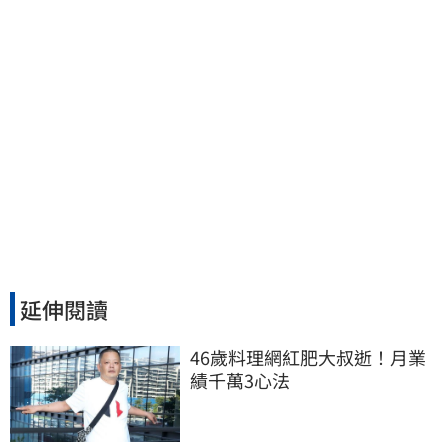
延伸閱讀
46歲料理網紅肥大叔逝！月業
績千萬3心法