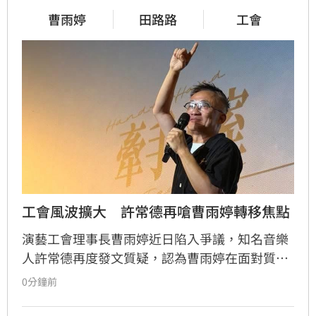
曹雨婷
田路路
工會
工會風波擴大　許常德再嗆曹雨婷轉移焦點
演藝工會理事長曹雨婷近日陷入爭議，知名音樂
人許常德再度發文質疑，認為曹雨婷在面對質疑
時，不應反問資深藝人池秋美關於田路路協助的
0分鐘前
問題，而應正面說明工會工作成果與資源運用。
許常德強調，理事長肩負照顧會員權益的責任，