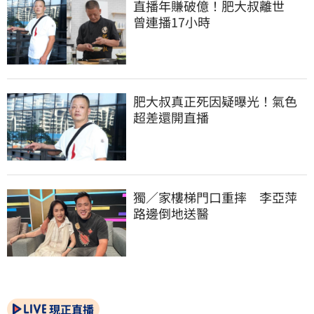
直播年賺破億！肥大叔離世　
曾連播17小時
肥大叔真正死因疑曝光！氣色
超差還開直播
獨／家樓梯門口重摔　李亞萍
路邊倒地送醫
現正直播