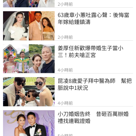
2小時前
63歲章小蕙吐露心聲：後悔當
年嫁給鍾鎮濤
2小時前
姜厚任新歡爆帶婚生子當小
三！前夫嗆正宮
4小時前
昆凌8歲愛子拜中醫為師　幫把
脈說中1狀況
4小時前
小刀婚姻告終　昔砸百萬辦婚
禮找連戰證婚
5小時前