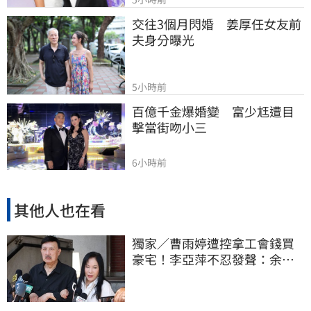
交往3個月閃婚　姜厚任女友前
夫身分曝光
5小時前
百億千金爆婚變　富少尪遭目
擊當街吻小三
6小時前
其他人也在看
獨家／曹雨婷遭控拿工會錢買
豪宅！李亞萍不忍發聲：余天
管工會都貼錢