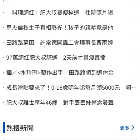
「料理網紅」肥大叔暴瘦猝逝 住院照片曝
周杰倫私生子真相曝光！孩子的親爹竟是他
田路路窮困 許常德開轟工會理事長曹雨婷
97萬網紅肥大叔驟逝 2天前才暴瘦直播
獨／<水玲瓏>製作出手 田路路領到退休金
成長津貼要來了！0-18歲明年起每月領5000元 賴清
德：此時不生更待何時
肥大叔離世享年46歲 對手丟丟妹悼念發聲
熱搜新聞
更多