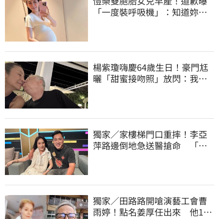
愷樂雙胞胎女兒早產！道歉曝
「一度裝呼吸機」：知道妳們
很努力
楊紫瓊嗨慶64歲生日！豪門尪
曬「甜蜜接吻照」放閃：我親
愛的老婆
獨家／家樓梯門口重摔！李亞
萍路邊倒地急送醫搶命 「最
新傷況」曝
獨家／田路路開嗆演藝工會曹
雨婷！點名姜厚任出來 他16