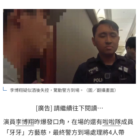
李博翔疑似酒後失控，驚動警方到場。（圖／翻攝畫面）
[廣告] 請繼續往下閱讀…
演員
李博翔
昨爆發口角，在場的還有
啦啦隊
成員
「牙牙」方藝慈，最終警方到場處理將4人帶