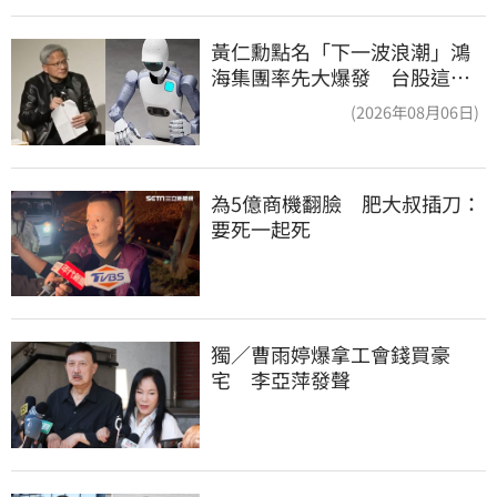
黃仁勳點名「下一波浪潮」鴻
海集團率先大爆發 台股這族
群全面噴出
(2026年08月06日)
為5億商機翻臉　肥大叔插刀：
要死一起死
獨／曹雨婷爆拿工會錢買豪
宅　李亞萍發聲