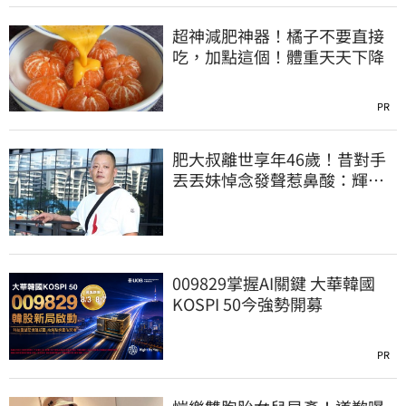
超神減肥神器！橘子不要直接
吃，加點這個！體重天天下降
PR
肥大叔離世享年46歲！昔對手
丟丟妹悼念發聲惹鼻酸：輝哥
一路好走
009829掌握AI關鍵 大華韓國
KOSPI 50今強勢開募
PR