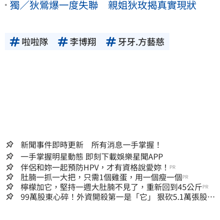
獨／狄鶯爆一度失聯 親姐狄玫揭真實現狀
啦啦隊
李博翔
牙牙.方藝慈
新聞事件即時更新 所有消息一手掌握！
一手掌握明星動態 即刻下載娛樂星聞APP
伴侶和妳一起預防HPV，才有資格說愛妳！
PR
肚腩一抓一大把，只需1個雞蛋，用一個瘦一個
PR
檸檬加它，堅持一週大肚腩不見了，重新回到45公斤
PR
99萬股東心碎！外資開殺第一是「它」 狠砍5.1萬張股價
重挫近5%