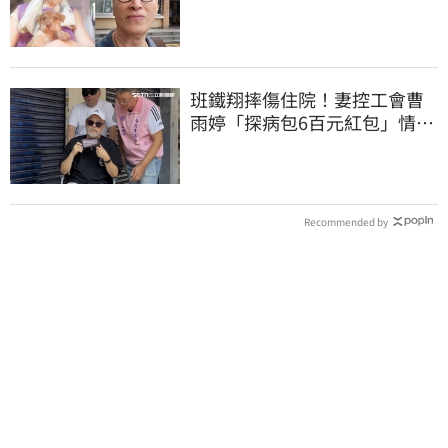
字回應了
班鐵翔摔傷住院！妻控工會曹
雨婷「探病包6百元紅包」情
勒：忍無可忍
Recommended by