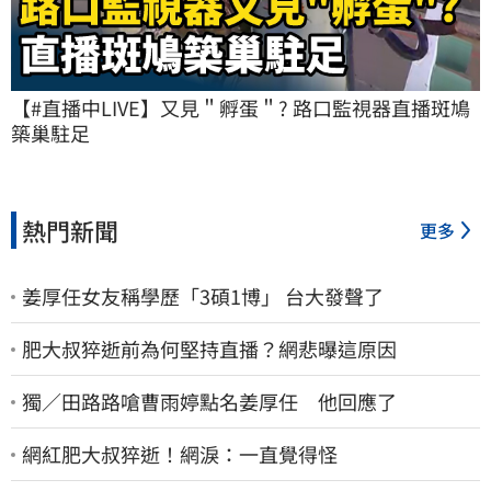
【#直播中LIVE】又見＂孵蛋＂? 路口監視器直播斑鳩
築巢駐足
熱門新聞
更多
姜厚任女友稱學歷「3碩1博」 台大發聲了
肥大叔猝逝前為何堅持直播？網悲曝這原因
獨／田路路嗆曹雨婷點名姜厚任 他回應了
網紅肥大叔猝逝！網淚：一直覺得怪